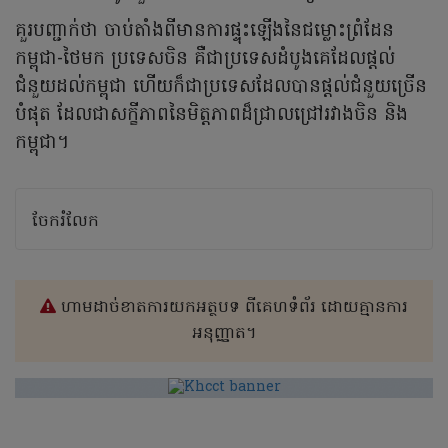
គួរបញ្ជាក់ថា ចាប់តាំងពីមានការផ្ទុះឡើងនៃជម្លោះព្រំដែន
កម្ពុជា-ថៃមក ប្រទេសចិន គឺជាប្រទេសដំបូងគេដែលផ្តល់
ជំនួយដល់កម្ពុជា ហើយក៏ជាប្រទេសដែលបានផ្តល់ជំនួយច្រើន
បំផុត ដែលជាសក្ខីភាពនៃមិត្តភាពដ៏ជ្រាលជ្រៅរវាងចិន និង
កម្ពុជា។
ចែករំលែក
ហាមដាច់ខាតការយកអត្ថបទ ពីគេហទំព័រ ដោយគ្មានការ
អនុញ្ញាត។