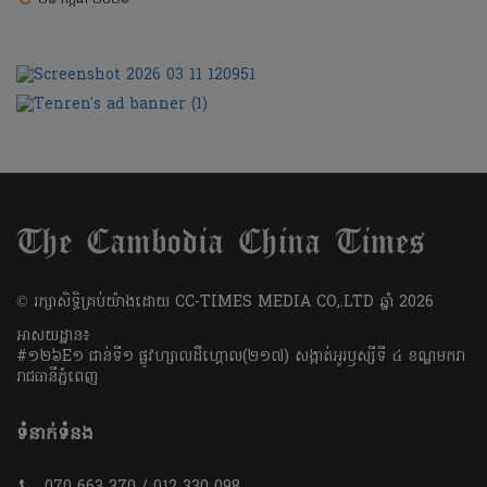
​© រក្សា​សិទ្ធិ​គ្រប់​យ៉ាង​ដោយ​ CC-TIMES MEDIA CO,.LTD ឆ្នាំ​ 2026
អាសយដ្ឋាន៖
#១២៦E១ ជាន់ទី១ ផ្លូវហ្សាលដឺហ្គោល(២១៧) សង្កាត់អូរឫស្សីទី ៤ ខណ្ឌមករា
រាជធានីភ្នំពេញ
ទំនាក់ទំនង