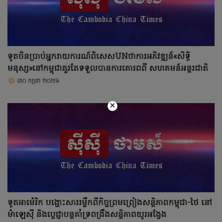
ទូតចិនប្រាប់អ្នករាយការណ៍ពិសេសUNថាការអភិវឌ្ឍន៍«សិទ្ធិ
មនុស្ស»នៅកម្ពុជាគួរតែទទួលបានការគោរពពី សហគមន៍អន្តរជាតិ
៣០ កក្កដា ២០២៦
×
ទូតអាម៉េរិក បង្ហោះសាររម្លឹកពីកិច្ចព្រមព្រៀងសន្តិភាពកម្ពុជា-ថៃ នៅ
ម៉ាឡេស៊ី និងប្តេជ្ញាបន្តគាំទ្រពង្រឹងសន្តិភាពយូរអង្វែង