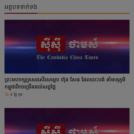
អត្ថបទទាក់ទង
ព្រះមហាក្សត្រសរសើរសម្តេច ហ៊ុន សែន ដែលលះបង់ នាំមាតុភូមិ
កម្ពុជារីកចម្រើនដល់សព្វថ្ងៃ
6 ថ្ងៃ មុន