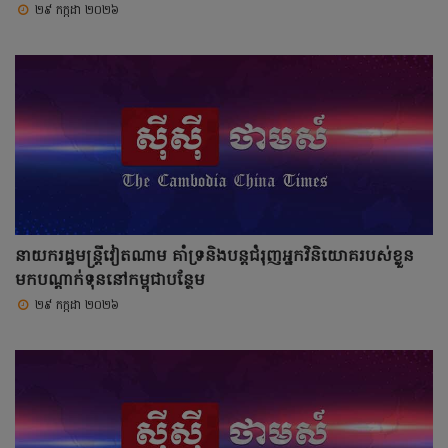
២៩ កក្កដា ២០២៦
នាយករដ្ឋមន្ត្រីវៀតណាម គាំទ្រនិងបន្តជំរុញអ្នកវិនិយោគរបស់ខ្លួន
មកបណ្តាក់ទុននៅកម្ពុជាបន្ថែម
២៩ កក្កដា ២០២៦