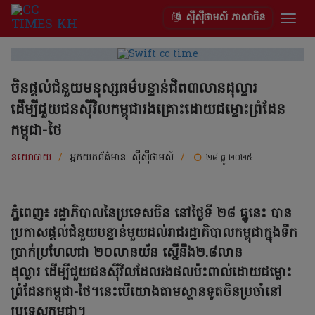
ស៊ីស៊ីថាមស៍ ភាសាចិន
Togg
navig
ចិនផ្តល់ជំនួយមនុស្សធម៌បន្ទាន់ជិត៣លានដុល្លារ
ដើម្បីជួយជនស៊ីវិលកម្ពុជារងគ្រោះដោយជម្លោះព្រំដែន
កម្ពុជា-ថៃ
នយោបាយ
/
អ្នកយកព័ត៌មាន:
ស៊ីស៊ីថាមស៍
/
២៨ ធ្នូ ២០២៥
ភ្នំពេញ៖ រដ្ឋាភិបាលនៃប្រទេសចិន នៅថ្ងៃទី ២៨ ធ្នូនេះ បាន
ប្រកាសផ្តល់ជំនួយបន្ទាន់មួយដល់រាជរដ្ឋាភិបាលកម្ពុជាក្នុងទឹក
ប្រាក់ប្រហែលជា ២០លានយ័ន ស្នើនឹង២.៨លាន
ដុល្លារ ដើម្បីជួយជនស៊ីវិលដែលរងផលប៉ះពាល់ដោយជម្លោះ
ព្រំដែនកម្ពុជា-ថៃ។នេះបើយោងតាមស្ថានទូតចិនប្រចាំនៅ
ប្រទេសកម្ពុជា។