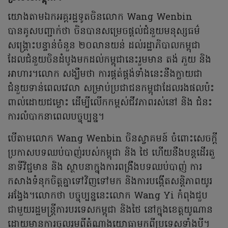
យោងតាមឯកអគ្គរដ្ឋទូត​ចិន​លោក Wang Wenbin
បានគូសបញ្ជាក់ថា ចិនបានសម្រេចផ្តល់ជំនួយមនុស្សធម៌
សង្គ្រោះបន្ទាន់ចំនួន ២០លានយន់ ដល់រដ្ឋាភិបាលកម្ពុជា
ដែលជំនួយចិនដំបូងមកដល់កម្ពុជានេះរួមមាន តង់ ភួយ និង
អាហារ។លោក សង្ឃឹមថា ការផ្គត់ផ្គង់ទាំងនេះនឹងក្លាយជា
ជំនួយទាន់ពេលវេលា សម្រាប់ប្រជាជនកម្ពុជាដែលរងផលប៉ះ
ពាល់ដោយជម្លោះ ដើម្បីលើកកម្ពស់ជីវភាពរស់នៅ និង ជំនះ
ការលំបាកនាពេលបច្ចុប្បន្ន។
បើតាម​លោក Wang Wenbin ចិនស្វាគមន៍ ចំពោះសេចក្តី
ប្រកាសបទឈប់បាញ់របស់កម្ពុជា និង ថៃ ហើយនឹងបន្តដើរតួ
នាទីវិជ្ជមាន និង ស្ថាបនាក្នុងការពង្រឹងបទឈប់បាញ់ ការ
កសាងទំនុកចិត្តគ្នាទៅវិញទៅមក និងការបង្កើតសន្តិភាពយូរ
អង្វែង។លោកថា បច្ចុប្បន្ននេះលោក Wang Yi កំពុងជួប
ជាមួយរដ្ឋមន្ត្រីការបរទេសកម្ពុជា និងថៃ នៅក្នុងខេត្តយូណាន
ដោយមានការចូលរួមពីតំណាងយោធាមកពីប្រទេសទាំងបី។