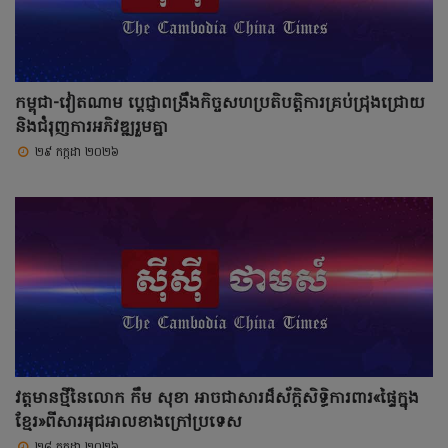
កម្ពុជា-វៀតណាម ប្តេជ្ញាពង្រឹងកិច្ចសហប្រតិបត្តិការគ្រប់ជ្រុងជ្រោយ
និងជំរុញការអភិវឌ្ឍរួមគ្នា
២៩ កក្កដា ២០២៦
វត្តមានថ្មីនៃលោក កឹម សុខា អាចជាសារដ៏ស័ក្តិសិទ្ធិការពារ«ផ្ទៃក្នុង
ខ្មែរ»ពីសារអុជអាលខាងក្រៅប្រទេស
២៨ កក្កដា ២០២៦