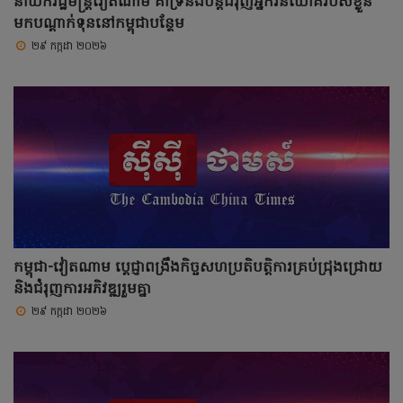
នាយករដ្ឋមន្ត្រីវៀតណាម គាំទ្រនិងបន្តជំរុញអ្នកវិនិយោគរបស់ខ្លួន
មកបណ្តាក់ទុននៅកម្ពុជាបន្ថែម
២៩ កក្កដា ២០២៦
កម្ពុជា-វៀតណាម ប្តេជ្ញាពង្រឹងកិច្ចសហប្រតិបត្តិការគ្រប់ជ្រុងជ្រោយ
និងជំរុញការអភិវឌ្ឍរួមគ្នា
២៩ កក្កដា ២០២៦