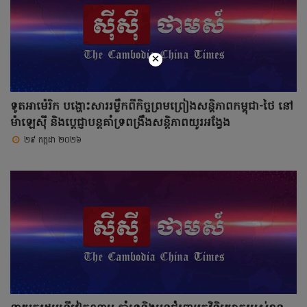
×
ទូតអាម៉េរិក បង្ហោះសាររម្លឹកពីកិច្ចព្រមព្រៀងសន្តិភាពកម្ពុជា-ថៃ នៅ
ម៉ាឡេស៊ី និងប្តេជ្ញាបន្តគាំទ្រពង្រឹងសន្តិភាពយូរអង្វែង
២៩ កក្កដា ២០២៦