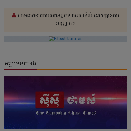
ហាមដាច់ខាតការយកអត្ថបទ ពីគេហទំព័រ ដោយគ្មានការ
អនុញ្ញាត។
អត្ថបទទាក់ទង