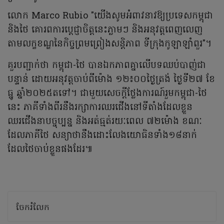
លោក Marco Rubio "យើងសូមអំពាវនាវឱ្យប្រទេសកម្ពុជា
និងថៃ គោរពការប្តេជ្ញាចិត្តនេះភ្លាមៗ​ និងអនុវត្តពេញលេញ
តាមលក្ខខណ្ឌនៃកិច្ចព្រមព្រៀងសន្តិភាព ទីក្រុងកូឡាឡាំពួរ"។
គួរបញ្ជាក់ថា កម្ពុជា-ថៃ បានឯកភាពគ្នាលើបទឈប់បាញ់ជា
បន្ទាន់ ដោយអនុវត្តចាប់ពីម៉ោង ១២៖០០ថ្ងៃត្រង់ ថ្ងៃទី២៧ ខែ
ធ្នូ ឆ្នាំ២០២៥តទៅ។ ជាមួយសេចក្តីថ្លែងការណ៍រួមកម្ពុជា-ថៃ
នេះ ភាគីទាំងពីរនឹងរក្សាការឈរជើងនៅទីតាំងដែលខ្លួន
ឈរជើងនាបច្ចុប្បន្ន និងអត់ធ្មត់រយៈពេល ៧២ម៉ោង ខណៈ
ដែលភាគីថៃ សន្យាថានឹងដោះលែងយោធិនទាំង១៨នាក់
ដែលថៃចាប់ខ្លួនផងដែរ៕
ចែករំលែក