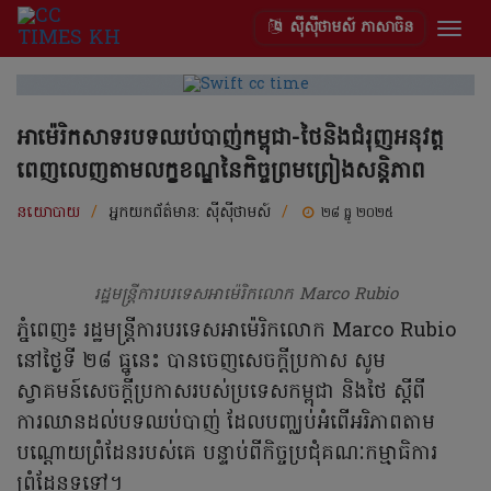
ស៊ីស៊ីថាមស៍ ភាសាចិន
Togg
navig
អាម៉េរិកសាទរបទឈប់បាញ់កម្ពុជា-ថៃនិងជំរុញអនុវត្ត
ពេញលេញតាមលក្ខខណ្ឌនៃកិច្ចព្រមព្រៀងសន្តិភាព
នយោបាយ
/
អ្នកយកព័ត៌មាន:
ស៊ីស៊ីថាមស៍
/
២៨ ធ្នូ ២០២៥
រដ្ឋមន្ត្រីការបរទេសអាម៉េរិកលោក Marco Rubio
ភ្នំពេញ៖ រដ្ឋមន្ត្រីការបរទេសអាម៉េរិកលោក Marco Rubio
នៅថ្ងៃទី ២៨ ធ្នូនេះ បានចេញសេចក្តីប្រកាស សូម
ស្វាគមន៍សេចក្តីប្រកាសរបស់ប្រទេសកម្ពុជា និងថៃ ស្តីពី
ការឈានដល់បទឈប់បាញ់ ដែលបញ្ឈប់អំពើអរិភាពតាម
បណ្តោយព្រំដែនរបស់គេ បន្ទាប់ពីកិច្ចប្រជុំគណៈកម្មាធិការ
ព្រំដែនទូទៅ។