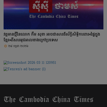
វត្តមានថ្មីនៃលោក កឹម សុខា អាចជាសារដ៏ស័ក្តិសិទ្ធិការពារ«ផ្ទៃក្នុង
ខ្មែរ»ពីសារអុជអាលខាងក្រៅប្រទេស
២៨ កក្កដា ២០២៦