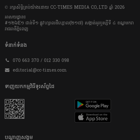
​© រក្សា​សិទ្ធិ​គ្រប់​យ៉ាង​ដោយ​ CC-TIMES MEDIA CO,.LTD ឆ្នាំ​ 2026
អាសយដ្ឋាន៖
#១២៦E១ ជាន់ទី១ ផ្លូវហ្សាលដឺហ្គោល(២១៧) សង្កាត់អូរឫស្សីទី ៤ ខណ្ឌមករា
រាជធានីភ្នំពេញ
ទំនាក់ទំនង
070 663 370 / 012 330 098
editorial@cc-times.com
ទាញយកកម្មវិធីទូរស័ព្ទដៃ
បណ្តាញសង្គម