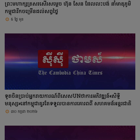
ព្រះមហាក្សត្រសរសើរសម្តេច ហ៊ុន សែន ដែលលះបង់ នាំមាតុភូមិ
កម្ពុជារីកចម្រើនដល់សព្វថ្ងៃ
6 ថ្ងៃ មុន
ទូតចិនប្រាប់អ្នករាយការណ៍ពិសេសUNថាការអភិវឌ្ឍន៍«សិទ្ធិ
មនុស្ស»នៅកម្ពុជាគួរតែទទួលបានការគោរពពី សហគមន៍អន្តរជាតិ
៣០ កក្កដា ២០២៦