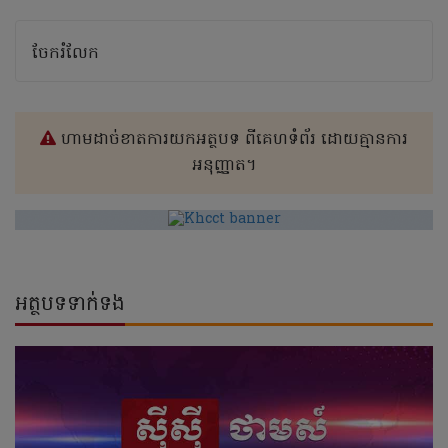
ចែករំលែក
ហាមដាច់ខាតការយកអត្ថបទ ពីគេហទំព័រ ដោយគ្មានការ
អនុញ្ញាត។
អត្ថបទទាក់ទង