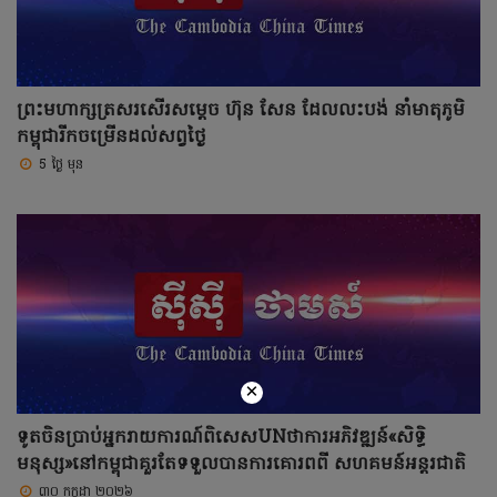
ព្រះមហាក្សត្រសរសើរសម្តេច ហ៊ុន សែន ដែលលះបង់ នាំមាតុភូមិ
កម្ពុជារីកចម្រើនដល់សព្វថ្ងៃ
5 ថ្ងៃ មុន
×
ទូតចិនប្រាប់អ្នករាយការណ៍ពិសេសUNថាការអភិវឌ្ឍន៍«សិទ្ធិ
មនុស្ស»នៅកម្ពុជាគួរតែទទួលបានការគោរពពី សហគមន៍អន្តរជាតិ
៣០ កក្កដា ២០២៦