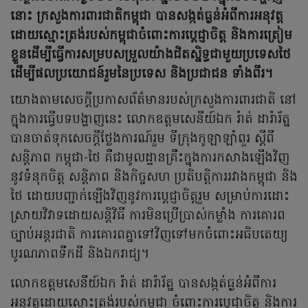
នោះ ក្រសួងការពារជាតិកម្ពុជា បានសង្កត់ធ្ងន់អំពីការអនុវត្ត
ដោយស្មោះត្រង់របស់កម្ពុជាចំពោះការប្តេជ្ញាចិត្ត និងការត្រៀម
ខ្លួនដើម្បីធ្វើការសម្របសម្រួលយ៉ាងជិតស្និទ្ធជាមួយប្រទេសថៃ
ដើម្បីផលប្រយោជន៍រួមនៃប្រទេស និងប្រជាជន ទាំងពីរ។
យោងតាមសេចក្តីប្រកាសព័ត៌មានរបស់ក្រសួងការពារជាតិ នៅ
ក្នុងការធ្វើបទបង្ហាញនេះ លោកឧត្តមសេនីយ៍ឯក រ៉ាត់ ដារ៉ារ័ត្ន
បានចាត់ទុកសេចក្តីថ្លែងការណ៍រួម ទីក្រុងកូឡាឡាំពួរ ស្តីពី
សន្តិភាព កម្ពុជា-ថៃ គឺជាមូលដ្ឋានគ្រឹះក្នុងការកសាងឡើងវិញ
នូវទំនុកចិត្ត សន្តិភាព និងកិច្ចសហ ប្រតិបត្តិការរវាងកម្ពុជា និង
ថៃ ដោយបញ្ជាក់ឡើងវិញនូវការប្តេជ្ញាចិត្តរួម សម្រាប់ការដោះ
ស្រាយវិវាទដោយសន្តិវិធី ការមិនប្រើប្រាស់កម្លាំង ការគោរព
ច្បាប់អន្តរជាតិ ការគោរពគ្នាទៅវិញទៅមកចំពោះអធិបតេយ្យ
បូរណភាពទឹកដី និងឯករាជ្យ។
លោកឧត្តមសេនីយ៍ឯក រ៉ាត់ ដារ៉ារ័ត្ន បានសង្កត់ធ្ងន់អំពីការ
អនុវត្តដោយស្មោះត្រង់របស់កម្ពុជា ចំពោះការប្តេជ្ញាចិត្ត និងការ