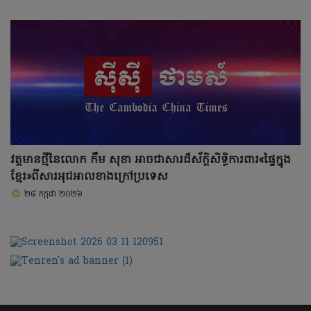
វត្តមានថ្មីនៃលោក កឹម សុខា អាចជាសារដ៏ស័ក្តិសិទ្ធិការពារ«ផ្ទៃក្នុង
ខ្មែរ»ពីសារអុជអាលខាងក្រៅប្រទេស
២៨ កក្កដា ២០២៦