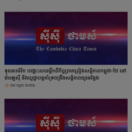
ទូតអាម៉េរិក បង្ហោះសាររម្លឹកពីកិច្ចព្រមព្រៀងសន្តិភាពកម្ពុជា-ថៃ នៅ
ម៉ាឡេស៊ី និងប្តេជ្ញាបន្តគាំទ្រពង្រឹងសន្តិភាពយូរអង្វែង
២៩ កក្កដា ២០២៦