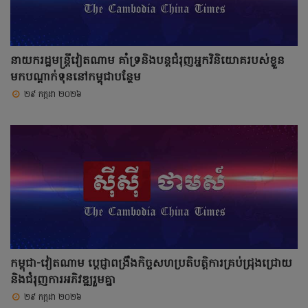
នាយករដ្ឋមន្ត្រីវៀតណាម គាំទ្រនិងបន្តជំរុញអ្នកវិនិយោគរបស់ខ្លួន
មកបណ្តាក់ទុននៅកម្ពុជាបន្ថែម
២៩ កក្កដា ២០២៦
កម្ពុជា-វៀតណាម ប្តេជ្ញាពង្រឹងកិច្ចសហប្រតិបត្តិការគ្រប់ជ្រុងជ្រោយ
និងជំរុញការអភិវឌ្ឍរួមគ្នា
២៩ កក្កដា ២០២៦