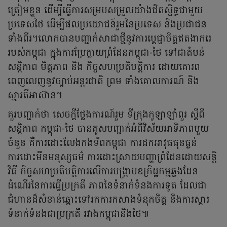
ត្រៀមខ្លួន ដើម្បីធ្វើការសម្របសម្រួលយ៉ាងជិតស្និទ្ធជាមួយ
ប្រទេសថៃ ដើម្បីផលប្រយោជន៍រួមនៃប្រទេស និងប្រជាជន
ទាំងពីរ។លោកបានបញ្ជាក់សាជាថ្មីនូវការប្តេជ្ញាចិត្តឥតងាករេ
របស់កម្ពុជា ក្នុងការប្រែក្លាយព្រំដែនកម្ពុជា-ថៃ ទៅជាតំបន់
សន្តិភាព មិត្តភាព និង កិច្ចសហប្រតិបត្តិការ ដោយគោរព
ពេញលេញនូវច្បាប់អន្តរជាតិ ព្រម ទាំងគោលការណ៍ និង
ស្មារតីអាស៊ាន។
គួរបញ្ជាក់ថា សេចក្តីថ្លែងការណ៍រួម ទីក្រុងកូឡាឡាំពួរ ស្តីពី
សន្តិភាព កម្ពុជា-ថៃ បានគូសបញ្ជាក់អំពីវិស័យអាទិភាពមួយ
ចំនួន គឺការដោះលែងកងទ័ពកម្ពុជា ការដកអាវុធធុនធ្ងន់
ការដោះមីនមនុស្សធម៌ ការដោះស្រាយបញ្ហាព្រំដែនដោយសន្តិ
វិធី កិច្ចសហប្រតិបត្តិការលើការបង្ក្រាបឧក្រិដ្ឋកម្មឆ្លងដែន
ដំណើរនៃការធ្វើប្រក្រតី ភាពនៃទំនាក់ទំនងការទូត ដែលជា
ជំហានដ៏សំខាន់ឆ្ពោះទៅរកការកសាងទំនុកចិត្ត និងការស្តារ
ទំនាក់ទំនងជាប្រក្រតី រវាងកម្ពុជានិងថៃ៕