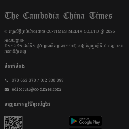
​© រក្សា​សិទ្ធិ​គ្រប់​យ៉ាង​ដោយ​ CC-TIMES MEDIA CO,.LTD ឆ្នាំ​ 2026
អាសយដ្ឋាន៖
#១២៦E១ ជាន់ទី១ ផ្លូវហ្សាលដឺហ្គោល(២១៧) សង្កាត់អូរឫស្សីទី ៤ ខណ្ឌមករា
រាជធានីភ្នំពេញ
ទំនាក់ទំនង
070 663 370 / 012 330 098
editorial@cc-times.com
ទាញយកកម្មវិធីទូរស័ព្ទដៃ