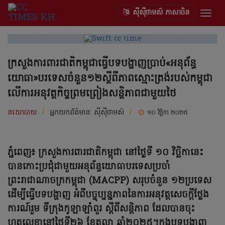
ស៊ីស៊ីថាមស៍ ភាសាចិន
Togg
navig
ក្រសួងការពារជាតិកម្ពុជាធ្វើបទបង្ហាញប្រាប់«អនុព័ន្ធ
យោធា»បរទេសចំនួន១២ស្តីពីភាពស្មោះត្រង់របស់កម្ពុជា
លើការអនុវត្តកិច្ចព្រមព្រៀងសន្តិភាពជាមួយថៃ
នយោបាយ
/
អ្នកយកព័ត៌មាន:
ស៊ីស៊ីថាមស៍
/
១០ វិច្ឆិកា ២០២៥
ភ្នំពេញ៖ ក្រសួងការពារជាតិកម្ពុជា នៅថ្ងៃទី ១០ វិច្ឆិកានេះ
បានកោះប្រជុំជាមួយអនុព័ន្ធយោធាបរទេសប្រចាំ
ព្រះរាជាណាចក្រកម្ពុជា (MACPP) សរុបចំនួន ១២ប្រទេស
ដើម្បីធ្វើបទបង្ហាញ អំពីបច្ចុប្បន្នភាពនៃការអនុវត្តសេចក្តីថ្លែង
ការណ៍រួម ទីក្រុងកូឡាឡាំពួរ ស្តីពីសន្តិភាព ដែលបានចុះ
ហត្ថលេខានៅថ្ងៃទី២៦ ខែតុលា ឆ្នាំ២០២៥។ក្នុងបទបង្ហាញ