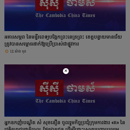
អគារសម្ភព នៃមន្ទីរពេទ្យបង្អែកព្រះនេត្រព្រះ ខេត្តបន្ទាយមានជ័យ
ត្រូវបានសម្ពោធដាក់ឱ្យប្រើប្រាស់ជាផ្លូវការ
12 ម៉ោង មុន
×
អ្នកឧកញ៉ាបណ្ឌិត សំ សុខនឿន ចូលរួមកិច្ចប្រជុំក្រុមការងារ «គ» នៃ
វេទិការាជរដ្ឋាភិបាល–ផ្នែកឯកជន ដើម្បីដោះស្រាយបញ្ហាប្រឈម