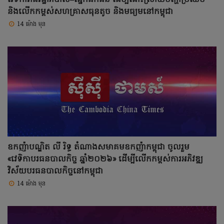
និងលើកកម្ពស់សហគ្រាសធុនតូច និងមធ្យមនៅកម្ពុជា
14 ម៉ោង មុន
ឧកញ៉ាបណ្ឌិត លី រិទ្ធ តំណាងសមាគមឧកញ៉ាកម្ពុជា ចូលរួម
«វេទិកាបរធនបាលកិច្ច ឆ្នាំ២០២៦» ដើម្បីលើកកម្ពស់ការអភិវឌ្ឍ
វិស័យបរធនបាលកិច្ចនៅកម្ពុជា
14 ម៉ោង មុន