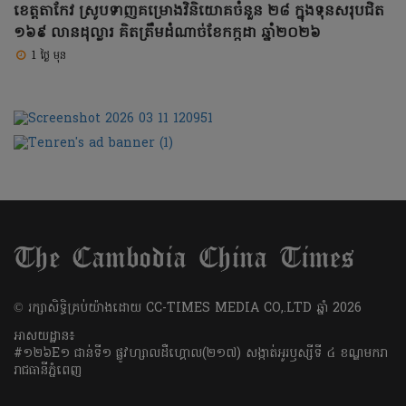
ខេត្តតាកែវ ស្រូបទាញគម្រោងវិនិយោគចំនួន ២៨ ក្នុងទុនសរុបជិត
១៦៩ លានដុល្លារ គិតត្រឹមដំណាច់ខែកក្កដា ឆ្នាំ២០២៦
1 ថ្ងៃ មុន
​© រក្សា​សិទ្ធិ​គ្រប់​យ៉ាង​ដោយ​ CC-TIMES MEDIA CO,.LTD ឆ្នាំ​ 2026
អាសយដ្ឋាន៖
#១២៦E១ ជាន់ទី១ ផ្លូវហ្សាលដឺហ្គោល(២១៧) សង្កាត់អូរឫស្សីទី ៤ ខណ្ឌមករា
រាជធានីភ្នំពេញ