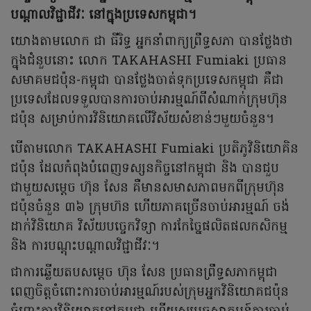
បណ្តាល​វិជ្ជាជីវៈ នៅក្នុងប្រទេសកម្ពុជា។
យោងតាមលោក ជា ធីរិទ្ធ អ្នកនាំពាក្យព្រឹទ្ធសភា បានថ្លែងថា
ក្នុងជំនួបនោះ លោក TAKAHASHI Fumiaki ប្រធាន
សមាគមជប៉ុន-កម្ពុជា បានថ្លែងចាត់ទុកប្រទេសកម្ពុជា គឺជា
ប្រទេសដែលទទួលបានការចាប់អារម្មណ៍ពីសំណាក់ក្រុមហ៊ុន
ជប៉ុន សម្រាប់ការវិនិយោគលើវិស័យសំខាន់ៗមួយចំនួន។
បើតាមលោក TAKAHASHI Fumiaki ប្រតិភូវិនិយោគិន
ជប៉ុន ដែលកំពុងបំពេញទស្សនកិច្ចនៅកម្ពុជា និង បានជួប
ជាមួយ​សម្តេច ហ៊ុន សែន គឺមានសមាសភាពមកពីក្រុមហ៊ុន
ជប៉ុនចំនួន ៣៦ ក្រុមហ៊ន ហើយភាគច្រើនចាប់អារម្មណ៍ ចង់
ដាក់វិនិយោគ វិស័យបច្ចេកវិទ្យា ការកែច្នៃផលិតផលកសិកម្ម
និង ការបណ្តុះបណ្តាល​វិជ្ជាជីវៈ។
ជាការឆ្លើយតបសម្តេច ហ៊ុន សែន ប្រធានព្រឹទ្ធសភាកម្ពុជា
ពេញចិត្តចំពោះការចាប់អារម្មណ៍របស់ក្រុមអ្នកវិនិយោគជប៉ុន