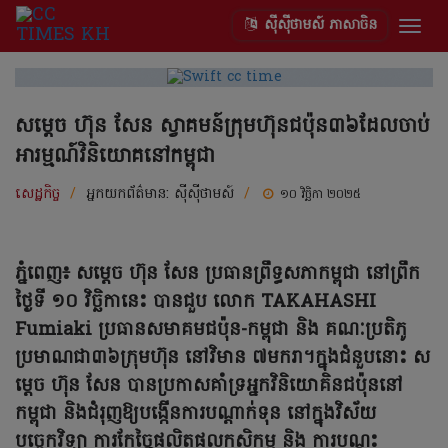
ស៊ីស៊ីថាមស៍ ភាសាចិន
Togg
navig
សម្តេច ហ៊ុន សែន ស្វាគមន៍ក្រុមហ៊ុនជប៉ុន៣៦ដែលចាប់
អារម្មណ៍វិនិយោគនៅកម្ពុជា
សេដ្ឋកិច្ច
/
អ្នកយកព័ត៌មាន:
ស៊ីស៊ីថាមស៍
/
១០ វិច្ឆិកា ២០២៥
ភ្នំពេញ៖ សម្តេច ហ៊ុន សែន ប្រធានព្រឹទ្ធសភាកម្ពុជា នៅព្រឹក
ថ្ងៃទី ១០ វិច្ឆិកានេះ បានជួប លោក TAKAHASHI
Fumiaki ប្រធានសមាគមជប៉ុន-កម្ពុជា និង គណៈប្រតិភូ
ប្រមាណជា៣៦ក្រុមហ៊ុន នៅវិមាន ៧មករា។ក្នុងជំនួបនោះ ស
ម្តេច ហ៊ុន សែន បានប្រកាសគាំទ្រអ្នកវិនិយោគិនជប៉ុននៅ
កម្ពុជា និងជំរុញឱ្យបង្កើន​ការ​បណ្តាក់ទុន នៅក្នុងវិស័យ
បច្ចេកវិទ្យា ការកែច្នៃផលិតផលកសិកម្ម និង ការបណ្តុះ