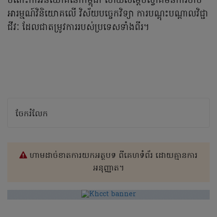
ចំពោះការវិនិយោគនៅកម្ពុជា ហើយសម្តេចស្វាគមន៍ការចាប់
អារម្មណ៍វិនិយោគលើ វិស័យបច្ចេកវិទ្យា ការបណ្តុះបណ្តាល​វិជ្ជា
ជីវៈ ដែលជាតម្រូវការរបស់ប្រទេសទាំងពីរ។
ចែករំលែក
ហាមដាច់ខាតការយកអត្ថបទ ពីគេហទំព័រ ដោយគ្មានការ
អនុញ្ញាត។