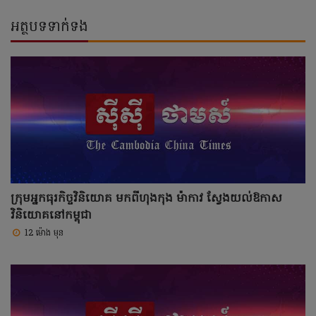
អត្ថបទទាក់ទង
ក្រុមអ្នកធុរកិច្ចវិនិយោគ មកពីហុងកុង ម៉ាកាវ ស្វែងយល់ឱកាស
វិនិយោគនៅកម្ពុជា
12 ម៉ោង មុន