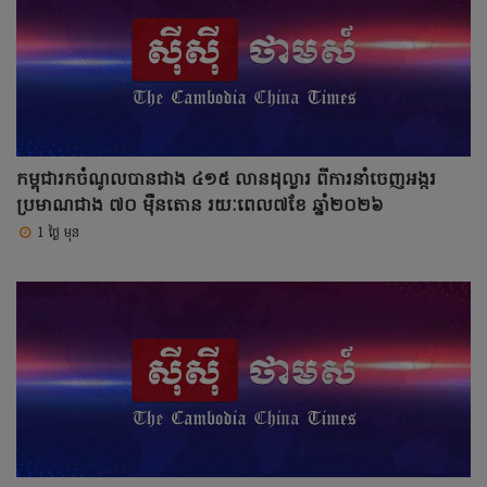
កម្ពុជារកចំណូលបានជាង ៤១៥ លានដុល្លារ ពីការនាំចេញអង្ករ
ប្រមាណជាង ៧០ ម៉ឺនតោន រយៈពេល៧ខែ ឆ្នាំ២០២៦
1 ថ្ងៃ មុន