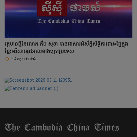
វត្តមានថ្មីនៃលោក កឹម សុខា អាចជាសារដ៏ស័ក្តិសិទ្ធិការពារ«ផ្ទៃក្នុង
ខ្មែរ»ពីសារអុជអាលខាងក្រៅប្រទេស
២៨ កក្កដា ២០២៦