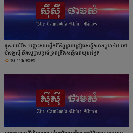
ទូតអាម៉េរិក បង្ហោះសាររម្លឹកពីកិច្ចព្រមព្រៀងសន្តិភាពកម្ពុជា-ថៃ នៅ
ម៉ាឡេស៊ី និងប្តេជ្ញាបន្តគាំទ្រពង្រឹងសន្តិភាពយូរអង្វែង
២៩ កក្កដា ២០២៦