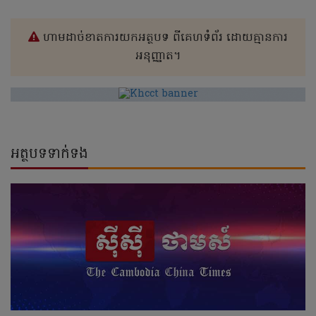
ហាមដាច់ខាតការយកអត្ថបទ ពីគេហទំព័រ ដោយគ្មានការ
អនុញ្ញាត។
អត្ថបទទាក់ទង