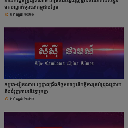
នាយករដ្ឋមន្ត្រីវៀតណាម គាំទ្រនិងបន្តជំរុញអ្នកវិនិយោគរបស់ខ្លួន
មកបណ្តាក់ទុននៅកម្ពុជាបន្ថែម
២៩ កក្កដា ២០២៦
កម្ពុជា-វៀតណាម ប្តេជ្ញាពង្រឹងកិច្ចសហប្រតិបត្តិការគ្រប់ជ្រុងជ្រោយ
និងជំរុញការអភិវឌ្ឍរួមគ្នា
២៩ កក្កដា ២០២៦