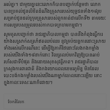
អស់គ្នា។ ជាមួយគ្នានេះលោកក៏បានបញ្ជាក់បន្ថែមថា លោក
បានប្រគល់ជូនលិខិតដំណឹងគ្រួសាររបស់យុទ្ធជនទាំង១៨រូប
សម្រាប់ជូនដល់ក្រុមគ្រួសាររបស់ពួកគាត់ជាលើកទី២ តាមរយៈ
ការសម្របសម្រួលរបស់កាកបាទក្រហមកម្ពុជា។
សូមគូសបញ្ជាក់ថា រាជរដ្ឋាភិបាលកម្ពុជា បាននឹងកំពុងធ្វើការ
យ៉ាងសស្រាក់សស្រាំឥតឈប់ឈរ នូវគ្រប់យន្តការដោះស្រាយ
ទាំងអស់លើករណីនេះ ដើម្បីឱ្យភាគីថៃដោះលែងកងកម្លាំង
របស់យើងទាំង១៨នាក់នោះ វិលត្រលប់មកវិញឱ្យបានឆាប់
រហ័សជាទីបំផុត និងដោយសុខសុវត្ថិភាព។ រាជរដ្ឋាភិបាល
ក្រសួងការពារជាតិ និងកងយោធពលខេមរភូមិន្ទ មិនដែល
បោះបង់កងកម្លាំងរបស់យើងណាម្នាក់ចោលនោះឡើយ ទោះ
ក្នុងកាលៈទេសៈណាក៏ដោយ។
ចែករំលែក