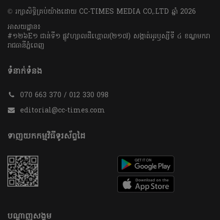
​© រក្សា​សិទ្ធិ​គ្រប់​យ៉ាង​ដោយ​ CC-TIMES MEDIA CO,.LTD ឆ្នាំ​ 2026
អាសយដ្ឋាន៖
#១២៦E១ ជាន់ទី១ ផ្លូវហ្សាលដឺហ្គោល(២១៧) សង្កាត់អូរឫស្សីទី ៤ ខណ្ឌមករា
រាជធានីភ្នំពេញ
ទំនាក់ទំនង
070 663 370 / 012 330 098
editorial@cc-times.com
ទាញយកកម្មវិធីទូរស័ព្ទដៃ
បណ្តាញសង្គម