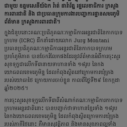
ជាមួយ ឧត្តមសេនីយ៍ឯក រ៉ាត់ ដារ៉ារ័ត្ន រដ្ឋលេខាធិការ ក្រសួង
ការពារជាតិ និង ជាប្រធានក្រុមការងារបញ្ជាការដ្ឋានសមរភូមិ
ព័ត៌មាន ក្រសួងការពារជាតិ។
ក្នុងជំនួបនោះគណៈប្រតិភូគណៈកម្មាធិការអន្តរជាតិនៃកាកបាទ
ក្រហម (ICRC) ដឹកនាំដោយលោក Jurg Montani
ប្រធានប្រតិភូគណៈកម្មាធិការអន្តរជាតិនៃកាកបាទក្រហម
ប្រចាំភូមិភាគ បានចែករំលែកផងដែរនូវព័ត៌មានអំពីការចុះសួរ
សុខទុក្ខជាលើកទី៣នាយទាហានទាំង ១៨រូប នៃកង
យោធពលខេមរភូមិន្ទ ដែលកំពុងស្ថិតនៅក្រោមការឃុំគ្រង
របស់យោធាថៃ ក្រោយការចាប់ខ្លួន កាលពីថ្ងៃទី២៩ ខែកក្កដា
ឆ្នាំ២០២៥។
ការចុះសួរសុខទុក្ខលើកទី៣ពីសំណាក់គណៈកម្មាធិការកាកបាទ
ក្រហមអន្តរជាតិនោះ បានបញ្ជាក់ថាទាហានខ្មែរទាំង ១៨រូប
នៃកងយោធពលខេមរភូមិន្ទ ដែលកំពុងស្ថិតក្រោមការឃុំគ្រង
របស់ភាគីថៃនោះ គឺមានសុវត្ថិភាព និងមានសុខភាពល្អទាំង