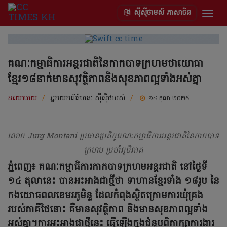
ស៊ីស៊ីថាមស៍ ភាសាចិន
Togg
navig
គណៈកម្មាធិការអន្តរជាតិនៃកាកបាទក្រហមថាយោធា
ខ្មែរ១៨នាក់មានសុវត្ថិភាពនិងសុខភាពល្អទាំងអស់គ្នា
នយោបាយ
/
អ្នកយកព័ត៌មាន:
ស៊ីស៊ីថាមស៍
/
១៤ តុលា ២០២៥
លោក Jurg Montani ប្រធានប្រតិភូគណៈកម្មាធិការអន្តរជាតិនៃកាកបាទ
ក្រហម ប្រចាំភូមិភាគ
ភ្នំពេញ៖ គណៈកម្មាធិការកាកបាទក្រហមអន្តរជាតិ នៅថ្ងៃទី
១៤ តុលានេះ បានអះអាងជាថ្មីថា ទាហានខ្មែរទាំង ១៨រូប នៃ
កងយោធពលខេមរភូមិន្ទ ដែលកំពុងស្ថិតក្រោមការឃុំគ្រង
របស់ភាគីថៃនោះ គឺមានសុវត្ថិភាព និងមានសុខភាពល្អទាំង
អស់គ្នា។ការអះអាងជាថ្មីនេះ ធ្វើឡើងក្នុងជំនួបពិភាក្សាការងារ