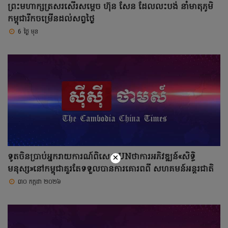
ព្រះមហាក្សត្រសរសើរសម្តេច ហ៊ុន សែន ដែលលះបង់ នាំមាតុភូមិ
កម្ពុជារីកចម្រើនដល់សព្វថ្ងៃ
6 ថ្ងៃ មុន
×
ទូតចិនប្រាប់អ្នករាយការណ៍ពិសេសUNថាការអភិវឌ្ឍន៍«សិទ្ធិ
មនុស្ស»នៅកម្ពុជាគួរតែទទួលបានការគោរពពី សហគមន៍អន្តរជាតិ
៣០ កក្កដា ២០២៦