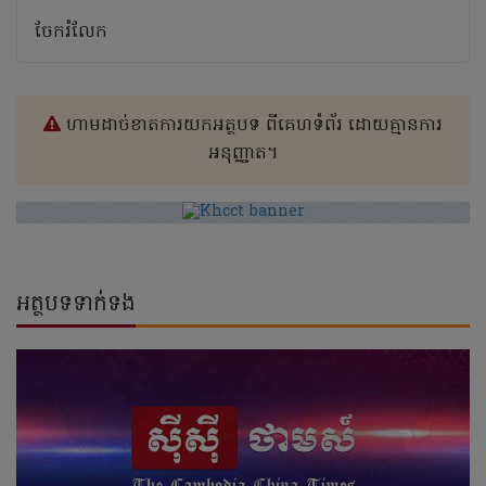
ចែករំលែក
ហាមដាច់ខាតការយកអត្ថបទ ពីគេហទំព័រ ដោយគ្មានការ
អនុញ្ញាត។
អត្ថបទទាក់ទង