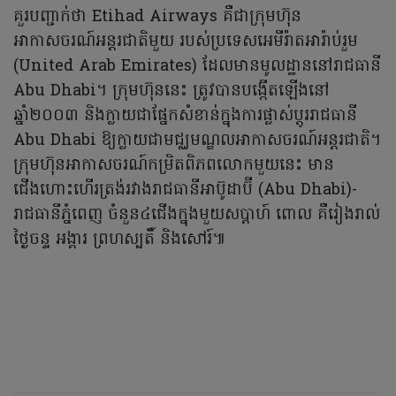
គួរបញ្ជាក់ថា Etihad Airways គឺជាក្រុមហ៊ុន
អាកាសចរណ៍អន្តរជាតិមួយ របស់ប្រទេស​អេ​មី​រ៉ា​ត​អារ៉ាប់​រួម
(United Arab Emirates) ដែលមានមូលដ្ឋាននៅរាជធានី
Abu Dhabi។ ក្រុមហ៊ុននេះ ត្រូវបានបង្កើតឡើងនៅ
ឆ្នាំ២០០៣ និងក្លាយជាផ្នែកសំខាន់ក្នុងការផ្លាស់ប្តូររាជធានី
Abu Dhabi ឱ្យក្លាយជាមជ្ឈមណ្ឌលអាកាសចរណ៍អន្តរជាតិ។
ក្រុមហ៊ុនអាកាសចរណ៍កម្រិតពិភពលោកមួយនេះ មាន
ជើងហោះហើរត្រង់រវាងរាជធានីអាប៊ូដាប៊ី (Abu Dhabi)-
រាជធានីភ្នំពេញ ចំនួន៤ជើងក្នុងមួយសប្តាហ៍ ពោល គឺរៀងរាល់
ថ្ងៃចន្ទ អង្គារ ព្រហស្បតិ៍ និងសៅរ៍៕