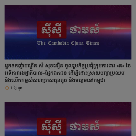
អ្នកឧកញ៉ាបណ្ឌិត សំ សុខនឿន ចូលរួមកិច្ចប្រជុំក្រុមការងារ «គ» នៃ
វេទិការាជរដ្ឋាភិបាល–ផ្នែកឯកជន ដើម្បីដោះស្រាយបញ្ហាប្រឈម
និងលើកកម្ពស់សហគ្រាសធុនតូច និងមធ្យមនៅកម្ពុជា
1 ថ្ងៃ មុន