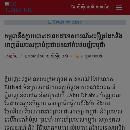
ស៊ីស៊ីថាមស៍ ភាសាចិន
Togg
navig
កម្ពុជានឹងក្លាយជា«គោលដៅទេសចរណ៍»រះថ្មីត្រដែតនិង
ពេញនិយមសម្រាប់ប្រជាជននៅតំបន់មជ្ឈិមបូព៌ា
សេដ្ឋកិច្ច
/
អ្នកយកព័ត៌មាន:
ស៊ីស៊ីថាមស៍
/
៥ តុលា ២០២៥
ភ្នំពេញ៖ វត្តមានរបស់ក្រុមហ៊ុនអាកាសចរណ៍ពិភពលោក
Etihad មិនគ្រាន់តែជាការតភ្ជាប់ផ្លូវអាកាសរវាងរាជធានី
ភ្នំពេញ និងរាជធានីអា​ប៊ុ​យ​ដា​ប៊ី «Abu Dhabi» ប៉ុណ្ណោះទេ
តែជាការស្ពានមិត្តភាពសហប្រតិបត្តិការដ៏រឹងមំា និងការ
ចែករំលែកវិបុលភាពរវាងព្រះរាជាណាចក្រកម្ពុជា និងប្រទេស​
អេ​មី​រ៉ា​ត​អារ៉ាប់​រួម​ ព្រមទាំងការនាំប្រទេសកម្ពុជា សក្តានុពល
ទេសចរណ៍ និង វិនិយោគកម្ពុជាដល់ប្រជាជននៃប្រទេស​អេ​មី​រ៉ា​