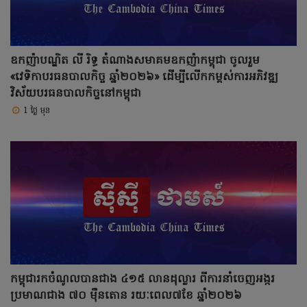
ឧកញ៉ាបណ្ឌិត លី រិទ្ធ តំណាងសមាគមឧកញ៉ាកម្ពុជា ចូលរួម
«វេទិកាបរធនបាលកិច្ច ឆ្នាំ២០២៦» ដើម្បីលើកកម្ពស់ការអភិវឌ្ឍ
វិស័យបរធនបាលកិច្ចនៅកម្ពុជា
1 ថ្ងៃ មុន
កម្ពុជារកចំណូលបានជាង ៤១៥ លានដុល្លារ ពីការនាំចេញអង្ករ
ប្រមាណជាង ៧០ ម៉ឺនតោន រយៈពេល៧ខែ ឆ្នាំ២០២៦