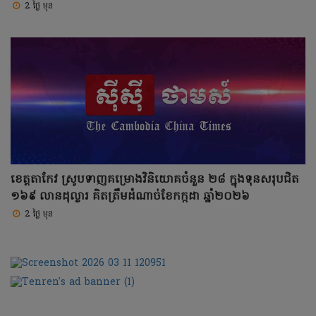
2 ថ្ងៃ មុន
ខេត្តតាកែវ ស្រូបទាញគម្រោងវិនិយោគចំនួន ២៨ ក្នុងទុនសរុបជិត
១៦៩ លានដុល្លារ គិតត្រឹមដំណាច់ខែកក្កដា ឆ្នាំ២០២៦
2 ថ្ងៃ មុន