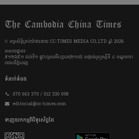
​© រក្សា​សិទ្ធិ​គ្រប់​យ៉ាង​ដោយ​ CC-TIMES MEDIA CO,.LTD ឆ្នាំ​ 2026
អាសយដ្ឋាន៖
#១២៦E១ ជាន់ទី១ ផ្លូវហ្សាលដឺហ្គោល(២១៧) សង្កាត់អូរឫស្សីទី ៤ ខណ្ឌមករា
រាជធានីភ្នំពេញ
ទំនាក់ទំនង
070 663 370 / 012 330 098
editorial@cc-times.com
ទាញយកកម្មវិធីទូរស័ព្ទដៃ