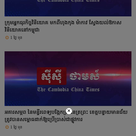
ក្រុមអ្នកធុរកិច្ចវិនិយោគ មកពីហុងកុង ម៉ាកាវ ស្វែងយល់ឱកាស
វិនិយោគនៅកម្ពុជា
1 ថ្ងៃ មុន
×
អគារសម្ភព នៃមន្ទីរពេទ្យបង្អែកព្រះនេត្រព្រះ ខេត្តបន្ទាយមានជ័យ
ត្រូវបានសម្ពោធដាក់ឱ្យប្រើប្រាស់ជាផ្លូវការ
1 ថ្ងៃ មុន