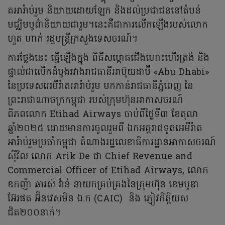
ត​អារ៉ាប់​រួម​ និយាយដោយឡែក និងដល់ប្រជាជននៅតំបន់
មជ្ឈិមបូព៌ានិយាយជារួម។នេះគឺជាការលើកឡើងរបស់លោក
ហួត ហាក់ រដ្ឋមន្ត្រីក្រសួងទេសចរណ៍។
ការថ្លែងនេះ ធ្វើឡើងក្នុង ពិធីសម្ពោធជើងហោះហើរត្រង់ និង
ផ្ទាល់ជាលើកដំបូងរវាងរាជធានីអា​ប៊ុ​យ​ដា​ប៊ី «Abu Dhabi»
នៃប្រទេស​អេ​មី​រ៉ា​ត​អារ៉ាប់​រួម​ មកកាន់រាជធានីភ្នំពេញ នៃ
ព្រះរាជាណាចក្រកម្ពុជា របស់ក្រុមហ៊ុនអាកាសចរណ៍
ពិភពលោក Etihad Airways ចាប់ពីថ្ងៃទី៣ ខែតុលា
ឆ្នាំ២០២៥ ដោយមានការចូលរួមពី ឯកអគ្គរាជទូតអេមីរ៉ាត
អារ៉ាប់រួមប្រចាំកម្ពុជា តំណាងរដ្ឋលេខាធិការដ្ឋានអាកាសចរណ៍
ស៊ីវិល លោក Arik De ជា Chief Revenue and
Commercial Officer of Etihad Airways, លោក
ឧកញ៉ា ឆារស៍ វ៉ាន់ នាយកគ្រប់គ្រងនៃក្រុមហ៊ុន ខេមបូឌា
អ៊ែរផត អ៊ិនវេសមិន ឯ.ក (CAIC) និង ភ្ញៀវកិត្តិយស
ជិត២០០នាក់។