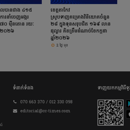
ំណូលបានជាង ៤១៥
ខេត្តតាកែវ
ីការនាំចេញអង្ករ
ស្រូបទាញគម្រោងវិនិយោគចំនួន
៧០ ម៉ឺនតោន រយៈ
២៨ ក្នុងទុនសរុបជិត ១៦៩ លាន
ាំ២០២៦
ដុល្លារ គិតត្រឹមដំណាច់ខែកក្កដា
ឆ្នាំ២០២៦
2 ថ្ងៃ មុន
ទំនាក់ទំនង
ទាញយកកម្មវិធីទូរ
070 663 370 / 012 330 098
​
editorial@cc-times.com
 ៤