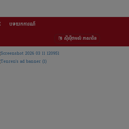
E
បទយកការណ៍
ស៊ីស៊ីថាមស៍ ភាសាចិន