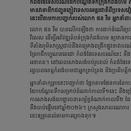
កំពង់ផែទេសចរណ៍ដែកបណ្តែតទឹកក្រុងកំពង់ចាម ស
មានវានាដឹកជញ្ជូនភ្ញៀវទេសចរអន្តរជាតិពីប
នេះបើតាមការបញ្ជាក់របស់លោក ផន រឹម អ្នកនាំពា
លោក ផន រឹម បានលើកឡើងថា ការដាក់ដំណើរប្រតិ
វិសេស ដើម្បីអភិវឌ្ឍតំបន់ក្រុងកំពង់ចាម ឲ្យមានក
ទីតាំងភូមិសាស្ត្រជាប់នឹងគម្រោងពង្រីកផ្លូវនាវាចរ
ព្រែកជីកហ្វូណនតេជោ កំពង់ផែទេសចរណ៍នេះ នឹ
អនាគត។ នៅពេលសាងសង់ចប់រួចរាល់ កំពង់ផែទេសច
រដ្ឋបាលខេត្តកំពង់ចាមជាអ្នកគ្រប់គ្រង និងប្រតិបត្តិ
អ្នកនាំពាក្យរូបនេះបញ្ជាក់ថា ផ្អែកតាមផែនការ
ដែកបណ្តែតទឹកសម្រាប់ដំណាក់កាលទី១នេះ នឹងប្រ
ការសាងសង់ហេដ្ឋារចនាសម្ព័ន្ធដំណាក់កាលទី២ ដែល
នឹងចាប់ផ្តើមនៅឆ្នាំ២០២៦។ ក្រសួងសាធារណការ ន
នេះឲ្យរួចរាល់តាមការគ្រោងទុក៕