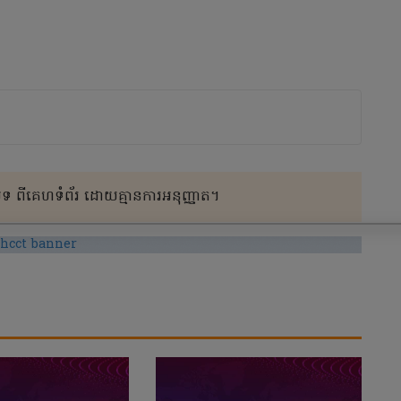
 ពីគេហទំព័រ ដោយគ្មានការអនុញ្ញាត។