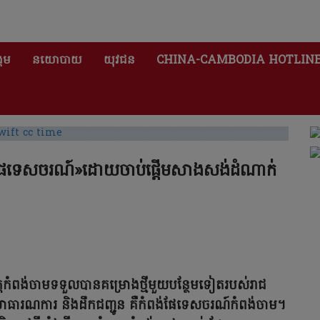
គម
នយោបាយ
យុវជន
CHINA-CAMBODIA HOTLIN
ង់ផែទេសចរណ៍»ដោយចាប់ផ្តើមសាងសង់ដំណាក់
ត្តកំពង់ចាមទទួលបានគម្រោងថ្មីមួយបន្ថែមទៀតរបស់រាជ
ាធារណការ និងដឹកជញ្ជូន គឺកំពង់ផែទេសចរណ៍កំពង់ចាម។