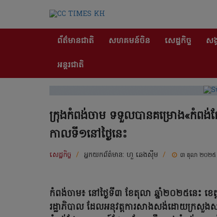
ព័ត៌មានជាតិ
សហគមន៍ចិន
សេដ្ឋកិច្ច
សង្
អន្តរជាតិ
ក្រុងកំពង់ចាម ទទួលបានគម្រោង«កំព
កាលទី១នៅថ្ងៃនេះ
សេដ្ឋកិច្ច
/
អ្នកយកព័ត៌មាន:
ហួ ឆេងស៊ីម
/
៣ តុលា ២០២៥
កំពង់ចាម៖ នៅថ្ងៃទី៣ ខែតុលា ឆ្នាំ២០២៥នេះ ខេ
រដ្ឋាភិបាល ដែលអនុវត្តការសាងសង់ដោយក្រសួងស