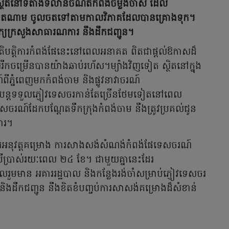
្ថិតនៅទីតាំងទីលានចំណតកំពង់ចម្លងចាស់ ដែល
្រទសវៀតណាម ចូលចតទៅតាមកាលវិភាគដែលបានគ្រោងទុក។
ក្យក្រសួងសាធារណការ នឹងដឹកជញ្ជូន។
បត្តិការកំពង់ផែនេះនៅពេលអនាគត ពិតជាផ្តល់ឱកាសដ៏
ាររីកចម្រើនបានយ៉ាងឆាប់រហ័ស។ម្យ៉ាងវិញទៀត ស្ថិតនៅក្នុង
ណ៍ពីភ្នំពេញមកកំពង់ចាម និងផ្លូវនាវាចរណ៍
ងបន្តទទួលភ្ញៀវទេសចរកាន់តែច្រើនថែមទៀតនៅពេល
រណ៍ដែកបណ្តែតទឹកក្រុងកំពង់ចាម នឹងត្រូវប្រគល់ជូន
ការ។
នៃការអនុវត្តគម្រោង ការសាងសង់សំណង់កំពង់ផែទេសចរណ៍
ើប្រាស់រយៈពេល ២៤ ខែ។ ជាមួយគ្នានេះដែរ
រួមមាន អគាររដ្ឋបាល និងកន្លែងរង់ចាំសម្រាប់ភ្ញៀវទេសចរ
ិងដឹកជញ្ជូន នឹងខិតខំបញ្ចប់ការសាសង់គម្រោងដ៏សំខាន់