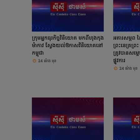
ក្រុមអ្នកធុរកិច្ចវិនិយោគ មកពីហុងកុង
អគារសម្ភព នៃ
ម៉ាកាវ ស្វែងយល់ឱកាសវិនិយោគនៅ
ព្រះនេត្រព្រ
កម្ពុជា
ត្រូវបានសម្ពោ
ផ្លូវការ
24 ម៉ោង មុន
24 ម៉ោង មុន