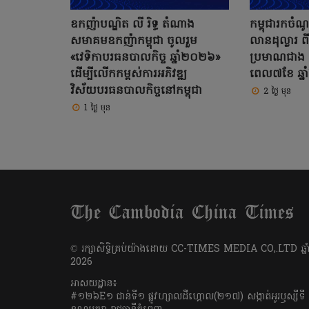
ឧកញ៉ាបណ្ឌិត លី រិទ្ធ តំណាង
កម្ពុជារកច
សមាគមឧកញ៉ាកម្ពុជា ចូលរួម
លានដុល្លារ ព
«វេទិកាបរធនបាលកិច្ច ឆ្នាំ២០២៦»
ប្រមាណជាង 
ដើម្បីលើកកម្ពស់ការអភិវឌ្ឍ
ពេល៧ខែ ឆ្ន
វិស័យបរធនបាលកិច្ចនៅកម្ពុជា
2 ថ្ងៃ មុន
1 ថ្ងៃ មុន
​© រក្សា​សិទ្ធិ​គ្រប់​យ៉ាង​ដោយ​ CC-TIMES MEDIA CO,.LTD ឆ្នាំ
2026
អាសយដ្ឋាន៖
#១២៦E១ ជាន់ទី១ ផ្លូវហ្សាលដឺហ្គោល(២១៧) សង្កាត់អូរឫស្សីទី