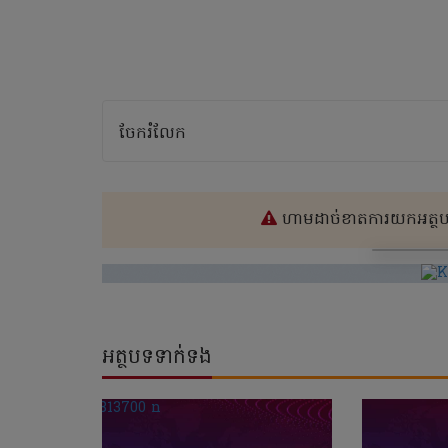
ចែករំលែក
ហាមដាច់ខាតការយកអត្ថបទ
អត្ថបទទាក់ទង