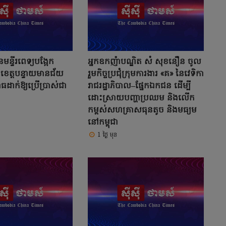
មន្ទីរពេទ្យបង្អែក
អ្នកឧកញ៉ាបណ្ឌិត សំ សុខនឿន ចូល
ះ ខេត្តបន្ទាយមានជ័យ
រួមកិច្ចប្រជុំក្រុមការងារ «គ» នៃវេទិកា
ធដាក់ឱ្យប្រើប្រាស់ជា
រាជរដ្ឋាភិបាល–ផ្នែកឯកជន ដើម្បី
ដោះស្រាយបញ្ហាប្រឈម និងលើក
កម្ពស់សហគ្រាសធុនតូច និងមធ្យម
នៅកម្ពុជា
1 ថ្ងៃ មុន