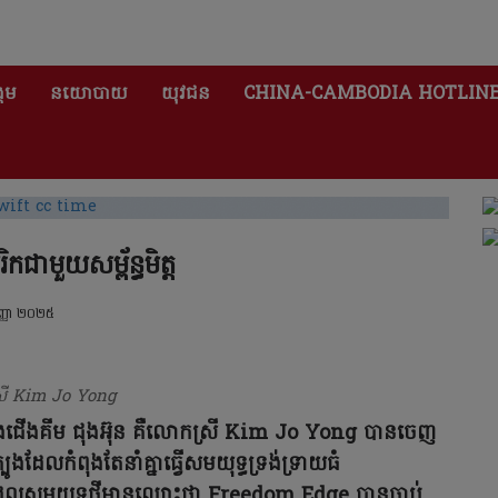
គម
នយោបាយ
យុវជន
CHINA-CAMBODIA HOTLIN
ាមួយសម្ព័ន្ធមិត្ត
្ញា ២០២៥
រី Kim Jo Yong
ូរ៉េខាងជើងគីម ជុងអ៊ុន គឺលោកស្រី Kim Jo Yong បានចេញ
ូងដែលកំពុងតែនាំគ្នាធ្វើសមយុទ្ធទ្រង់ទ្រាយធំ
ដែលសមយុទ្ធថ្មីមានឈ្មោះថា Freedom Edge បានចាប់