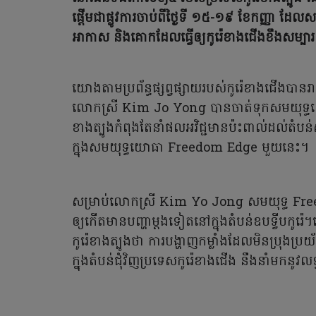
ផ្តើមជាផ្លូវការចាប់ពីថ្ងៃទី ១៥-១៩ ខែកញ្ញា ដែលសម្ព័
អាកាស និងគោកដែលធ្វើឲ្យកូរ៉េខាងជើងខឹងសម្បា
យោងតាមប្រព័ន្ធផ្សព្វផ្សាយរបស់កូរ៉េខាងជើងបានរា
លោកស្រី Kim Jo Yong បានចាត់ទុកសមយុទ្ធយោធារវាង
ខាងត្បូងកំពុងតែនាំផលអវិជ្ជមានប៉ះពាល់ដល់តំបន់សន
ក្នុងសមយុទ្ធយោធា Freedom Edge មួយនេះ។
សម្រាប់លោកស្រី Kim Yo Jong សមយុទ្ធ Free
ឲ្យកើតមានបញ្ហាម្តងទៀតនៅក្នុងតំបន់ឧបទ្វីបកូរ៉េ។លោ
កូរ៉េខាងត្បូងថា ការបង្ហាញកម្លាំងដែលមិនប្រុងប
ក្នុងតំបន់ជុំវិញប្រទេសកូរ៉េខាងជើង នឹងនាំមកន