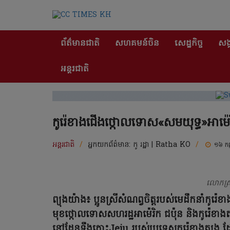
ព័ត៌មានជាតិ
សហគមន៍ចិន
សេដ្ឋកិច្ច
សង្
អន្តរជាតិ
កូរ៉េខាងជើងថ្កោលទោស«សមយុទ្ធ»អាម៉េរិកជ
អន្តរជាតិ
/
អ្នកយកព័ត៌មាន:
កូ រដ្ឋា | Ratha KO
/
១៦ កញ
លោកស្
ព្យុងយ៉ាង៖ ប្អូនស្រីសំណព្វចិត្តរបស់មេដឹកនាំក
មុខថ្កោលទោសសហរដ្ឋអាម៉េរិក ជប៉ុន និងកូរ៉េខាងត្ប
នៅដែនទឹងកោះJeju របស់ប្រទេសកូរ៉េខាងត្បូង 