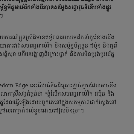
ន្ធមិត្តអាម៉េរិកទាំងពីរបានសម្ងែងសព្វាវុធទំនើបទាំងផ្លូវ
រ។
យការណ៍ប្អូនស្រីដ៏មានឥទ្ធិពលរបស់មេដឹកនាំកូរ៉េខាងជើង
សហរដ្ឋអាម៉េរិក និងសម្ព័ន្ធមិត្តខ្លួន ជប៉ុន និងកូរ៉េ
្តិសុខ ហើយបង្ហាញពីគ្រោះថ្នាក់ និងការមិនប្រុងប្រយ័ត្ន
dom Edge នេះគឺជាគំនិតដ៏គ្រោះថ្នាក់មួយដែលអាចនឹង
កស្រីសង្គត់ធ្ងន់ថា “ខ្ញុំរំលឹកសហរដ្ឋអាម៉េរិក ជប៉ុន និង
្រយ័ត្នដែលធ្វើឡើងដោយពួកគេនៅក្នុងសកម្មភាពជាក់ស្តែងនៅ
ូវលទ្ធផលអាក្រក់ដល់ខ្លួនដោយជៀសមិនរួច”៕