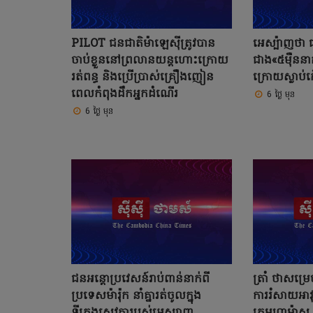
PILOT ជនជាតិម៉ាឡេស៊ីត្រូវបាន
អេស្ប៉ាញថា 
ចាប់ខ្លួននៅព្រលានយន្តហោះក្រោយ
ជាង«៥ម៉ឺននាក
រត់ពន្ធ និងប្រើប្រាស់គ្រឿងញៀន
ក្រោយស្លាប
ពេលកំពុងដឹកអ្នកដំណើរ
6 ថ្ងៃ មុន
6 ថ្ងៃ មុន
ជនអន្តោប្រវេសន៍រាប់ពាន់នាក់ពី
ត្រាំ ថាសម្រ
ប្រទេសម៉ារ៉ុក នាំគ្នារត់ចូលក្នុង
ការរំសាយអាវ
ទីក្រុងសេវតារបស់អេស្បាញ
ក្រុមហាម៉ាស ន