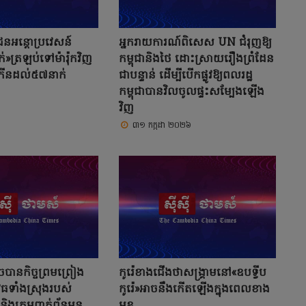
ជនអន្តោប្រវេសន៍
អ្នករាយការណ៍ពិសេស UN ជំរុញឱ្យ
់»ត្រឡប់ទៅម៉ារ៉ុកវិញ
កម្ពុជានិងថៃ ដោះស្រាយរឿងព្រំដែន
់កើនដល់៥៧នាក់
ជាបន្ទាន់ ដើម្បីបើកផ្លូវឱ្យពលរដ្ឋ
កម្ពុជាបានវិលចូលផ្ទះសម្បែងឡើង
វិញ
៣១ កក្កដា ២០២៦
េចបានកិច្ចព្រមព្រៀង
កូរ៉េខាងជើងថាសង្រ្គាមនៅ«ឧបទ្វីប
ុធទាំងស្រុងរបស់
កូរ៉េ»អាចនឹងកើតឡើងក្នុងពេលខាង
ិងក្រុមពាក់ព័ន្ធមុន
មុខ