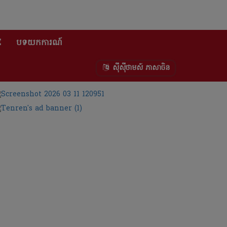
E
បទយកការណ៍
ស៊ីស៊ីថាមស៍ ភាសាចិន