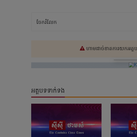
ចែករំលែក
ហាមដាច់ខាតការយកអត្ថបទ
អត្ថបទទាក់ទង