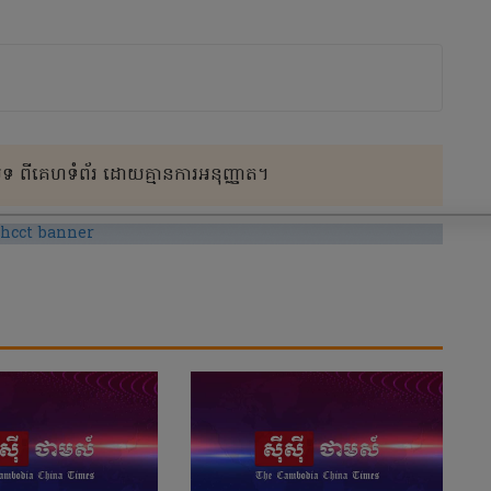
 ពីគេហទំព័រ ដោយគ្មានការអនុញ្ញាត។