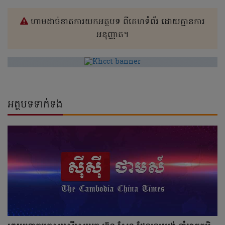
ហាមដាច់ខាតការយកអត្ថបទ ពីគេហទំព័រ ដោយគ្មានការ
អនុញ្ញាត។
អត្ថបទទាក់ទង