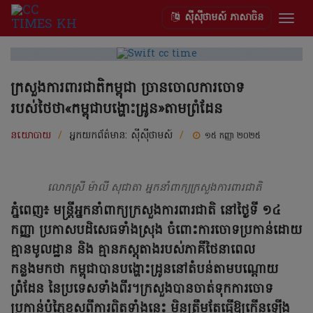
ស៊ីស៊ីថាមស៍ ភាសាចិន
Togg
navig
ក្រសួងការពារជាតិកម្ពុជា ច្រានចោលការចោទ
របស់ថៃថា«កម្ពុជាបង្ហោះដ្រូន»តាមព្រំដែន
នយោបាយ
/
អ្នកយកព័ត៌មាន:
ស៊ីស៊ីថាមស៍
/
១៥ កញ្ញា ២០២៥
លោកស្រី ម៉ាលី សុជាតា អ្នកនាំពាក្យក្រសួងការពារជាតិ
ភ្នំពេញ៖ មន្ត្រីអ្នកនាំពាក្យក្រសួងការពារជាតិ នៅថ្ងៃទី ១៤
កញ្ញា ប្រកាសបដិសេធទាំងស្រុង ចំពោះការចោទប្រកាន់ដោយ
គ្មានមូលដ្ឋាន និង គ្មានភស្តុតាងរបស់ភាគីថៃនាពេល
កន្លងមកថា កម្ពុជាបានបង្ហោះដ្រូននៅតំបន់តាមបណ្តោយ
ព្រំដែន នៃប្រទេសទាំងពីរ។ក្រសួងបានចាត់ទុកការចោទ
ប្រកាន់បំភ្លៃខុសពីការពិតទាំងនេះ មិនត្រឹមតែធ្វើឱ្យកើនឡើង