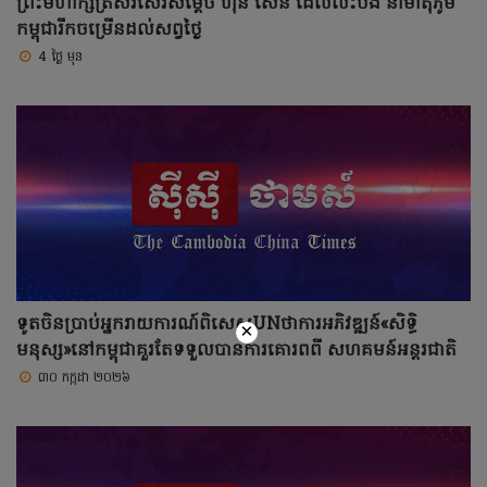
ព្រះមហាក្សត្រសរសើរសម្តេច ហ៊ុន សែន ដែលលះបង់ នាំមាតុភូមិ
កម្ពុជារីកចម្រើនដល់សព្វថ្ងៃ
4 ថ្ងៃ មុន
ទូតចិនប្រាប់អ្នករាយការណ៍ពិសេសUNថាការអភិវឌ្ឍន៍«សិទ្ធិ
×
មនុស្ស»នៅកម្ពុជាគួរតែទទួលបានការគោរពពី សហគមន៍អន្តរជាតិ
៣០ កក្កដា ២០២៦