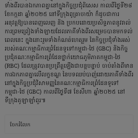
ទាំងពីរបានឯកភាពគ្នានៅក្នុងកិច្ចប្រជុំពិសេស កាលពីថ្ងៃទី២៨
ខែកក្កដា ឆ្នាំ២០២៥ នៅទីក្រុងពូត្រាចាយ៉ា ក៏ដូចជាការ
អនុវត្តឱ្យបានពេញលេញ និង ប្រកបដោយប្រសិទ្ធភាពនូវរាល់
ការព្រមព្រៀងទាំងឡាយដែលភាគីទាំងពីរសម្រេចបានមកទល់
ពេលនេះ ក្នុងនោះរួមទាំងកំណត់ហេតុរួម នៃកិច្ចប្រជុំទាំងអស់
របស់គណៈកម្មាធិការព្រំដែនទូទៅកម្ពុជា-ថៃ (GBC) និងកិច្ច
ប្រជុំគណៈកម្មាធិការព្រំដែនថ្នាក់យោធភូមិភាគកម្ពុជា-ថៃ
(RBC) ដែលត្រូវបានប្រព្រឹត្តឡើងជាបន្តបន្ទាប់ ចាប់តាំងពីមាន
ការឯកភាពគ្នាលើលក្ខខណ្ឌ នៃបទឈប់បាញ់ដោយភាគីទាំងពីរ
នៅក្នុងកិច្ចប្រជុំវិសាមញ្ញនៃគណៈកម្មាធិការព្រំដែនទូទៅ
កម្ពុជា-ថៃ (GBC) កាលពីថ្ងៃទី៧ ខែសីហា ឆ្នាំ២០២៥ នៅ
ទីក្រុងគូឡាឡាំពួរ៕
ចែករំលែក