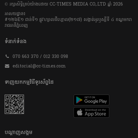
​© រក្សា​សិទ្ធិ​គ្រប់​យ៉ាង​ដោយ​ CC-TIMES MEDIA CO,.LTD ឆ្នាំ​ 2026
អាសយដ្ឋាន៖
#១២៦E១ ជាន់ទី១ ផ្លូវហ្សាលដឺហ្គោល(២១៧) សង្កាត់អូរឫស្សីទី ៤ ខណ្ឌមករា
រាជធានីភ្នំពេញ
ទំនាក់ទំនង
070 663 370 / 012 330 098
editorial@cc-times.com
ទាញយកកម្មវិធីទូរស័ព្ទដៃ
បណ្តាញសង្គម