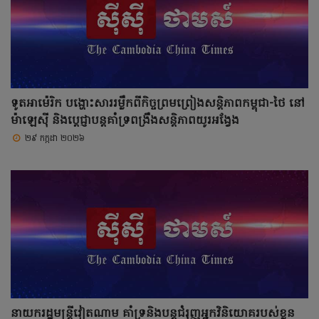
ទូតអាម៉េរិក បង្ហោះសាររម្លឹកពីកិច្ចព្រមព្រៀងសន្តិភាពកម្ពុជា-ថៃ នៅ
ម៉ាឡេស៊ី និងប្តេជ្ញាបន្តគាំទ្រពង្រឹងសន្តិភាពយូរអង្វែង
២៩ កក្កដា ២០២៦
នាយករដ្ឋមន្ត្រីវៀតណាម គាំទ្រនិងបន្តជំរុញអ្នកវិនិយោគរបស់ខ្លួន