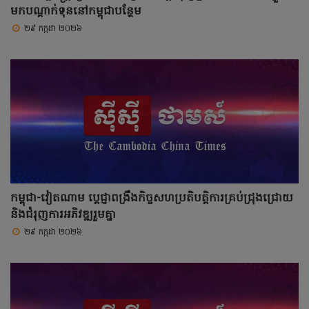
មកបណ្តាក់ទុននៅកម្ពុជាបន្ថែម
២៩ កក្កដា ២០២៦
កម្ពុជា-វៀតណាម ប្តេជ្ញាពង្រឹងកិច្ចសហប្រតិបត្តិការគ្រប់ជ្រុងជ្រោយ
និងជំរុញការអភិវឌ្ឍរួមគ្នា
២៩ កក្កដា ២០២៦