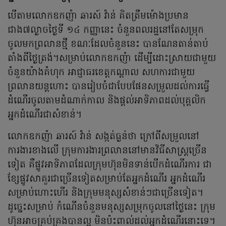
បើតាមលោកឧកញ៉ា ឆារស៍ វ៉ាន់ គិតត្រឹមម៉ោងប្រមាន
ជាង៧ល្ងាចថ្ងៃទី ១៤ កញ្ញានេះ ចំនួនពលរដ្ឋនៅតែសម្រុក
ចូលមកព្រលានថ្មី ខណៈដែលចំនួននេះ បានណែនតាន់តាប់
តាំងពីថ្ងៃត្រង់។សម្រាប់លោកឧកញ៉ា ដើម្បីដោះស្រាយជាមួយ
ចំនួនយ៉ាងគំហុក អាជ្ញាធរខេត្តកណ្តាល សហការជាមួយ
ព្រលានយន្តហោះ បានរៀបចំជាបែបផែនសម្រួលដល់ការធ្វើ
ដំណើរចូលតាមដំណាក់កាល និងផ្តល់អាទិភាពដល់បុគ្គលិក
អ្នកដំណើរជាសំខាន់។
លោកឧកញ៉ា ឆារស៍ វ៉ាន់ សង្កត់ធ្ងន់ថា ក្រៅពីសម្រួលនៅ
ការងារខាងលើ ក្រុមការងារព្រលាននៅមានវិធីសាស្ត្រច្រើន
ទៀត គឺផ្លូវអាទិភាពដែលក្រុមហ៊ុនមិនទាន់បើកដំណើរការ ជា
ខ្សែផ្លូវសាគួរជាច្រើនទៀតសម្រាប់តែអ្នកដំណើរ អ្នកដំណើរ
សម្រាប់ហោះហើរ និងក្រុមមនុស្សសំខាន់ៗជាច្រើនទៀត។
ដូច្នេះសម្រាប់ កំណើនចំនួនមនុស្សសម្រុកចូលនៅថ្ងៃនេះ ក្រុម
ហ៊ុនអាចគ្រប់គ្រងបានល្អ មិនប៉ះពាល់ដល់អ្នកដំណើរនោះទេ។