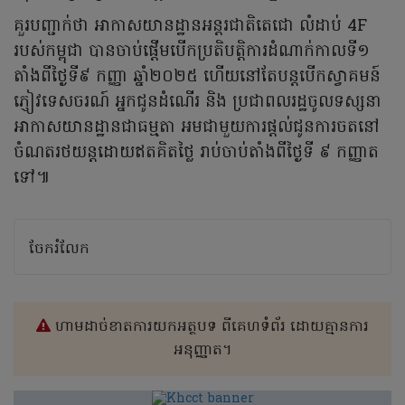
គួរបញ្ជាក់ថា អាកាសយានដ្ឋានអន្តរជាតិតេជោ លំដាប់ 4F
របស់កម្ពុជា បានចាប់ផ្តើមបើកប្រតិបត្តិការដំណាក់កាលទី១
តាំងពីថ្ងៃទី៩ កញ្ញា ឆ្នាំ២០២៥ ហើយនៅតែបន្តបើកស្វាគមន៍
ភ្ញៀវទេសចរណ៍ អ្នកជូនដំណើរ និង ប្រជាពលរដ្ឋចូលទស្សនា
អាកាសយានដ្ឋានជាធម្មតា អមជាមួយការផ្តល់ជូនការចតនៅ
ចំណតរថយន្តដោយឥតគិតថ្លៃ រាប់ចាប់តាំងពីថ្ងៃទី ៩ កញ្ញាត
ទៅ៕
ចែករំលែក
ហាមដាច់ខាតការយកអត្ថបទ ពីគេហទំព័រ ដោយគ្មានការ
អនុញ្ញាត។