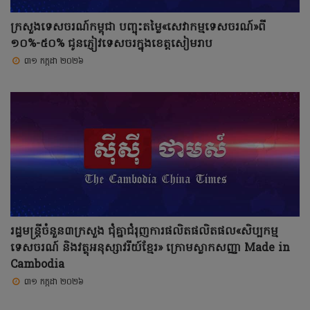
ក្រសួងទេសចរណ៍កម្ពុជា បញ្ចុះតម្លៃ«សេវាកម្មទេសចរណ៍»ពី
១០%-៥០% ជូនភ្ញៀវទេសចរក្នុងខេត្តសៀមរាប
៣១ កក្កដា ២០២៦
រដ្ឋមន្ត្រីចំនួន៣ក្រសួង ជុំគ្នាជំរុញការផលិតផលិតផល«សិប្បកម្ម
ទេសចរណ៍ និងវត្ថុអនុស្សាវរីយ៍ខ្មែរ» ក្រោមស្លាកសញ្ញា Made in
Cambodia
៣១ កក្កដា ២០២៦