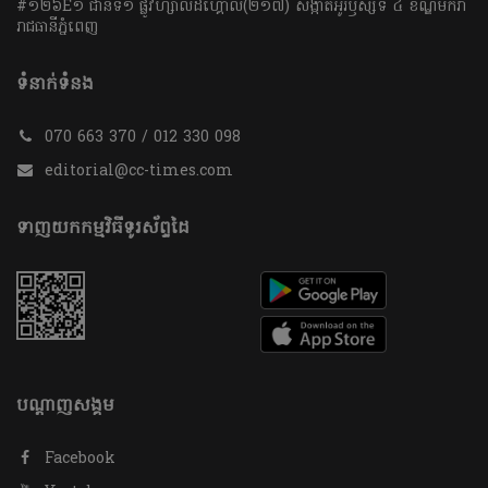
#១២៦E១ ជាន់ទី១ ផ្លូវហ្សាលដឺហ្គោល(២១៧) សង្កាត់អូរឫស្សីទី ៤ ខណ្ឌមករា
រាជធានីភ្នំពេញ
ទំនាក់ទំនង
070 663 370 / 012 330 098
editorial@cc-times.com
ទាញយកកម្មវិធីទូរស័ព្ទដៃ
បណ្តាញសង្គម
Facebook