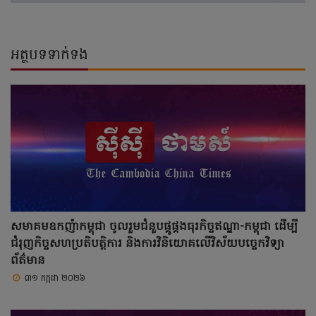
អត្ថបទទាក់ទង
សមាគមឧកញ៉ាកម្ពុជា ចូលរួមជំនួបផ្គូផ្គងធុរកិច្ចឥណ្ឌា-កម្ពុជា ដើម្បី
ជំរុញកិច្ចសហប្រតិបត្តិការ និងការវិនិយោគលើវិស័យបច្ចេកវិទ្យា
ព័ត៌មាន
៣១ កក្កដា ២០២៦