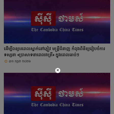
ដើម្បីពន្យារពេលស្នាក់នៅភ្ញៀវ មន្ត្រីជំនាញ កំពុងពិនិត្យរៀបចំការ
ទស្សនា «ប្រាសាទនាពេលរាត្រី» ក្នុងពេលឆាប់ៗ
៣១ កក្កដា ២០២៦
×