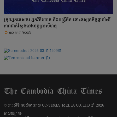
ក្រុមអ្នកទេសចរ អ្នកវិនិយោគ និងមន្ត្រីចិន ទៅ«ទស្សនកិច្ចផ្ទាល់»ពី
ភាពជាក់ស្តែងនៅខេត្តព្រះសីហនុ
៣០ កក្កដា ២០២៦
​© រក្សា​សិទ្ធិ​គ្រប់​យ៉ាង​ដោយ​ CC-TIMES MEDIA CO,.LTD ឆ្នាំ​ 2026
អាសយដ្ឋាន៖