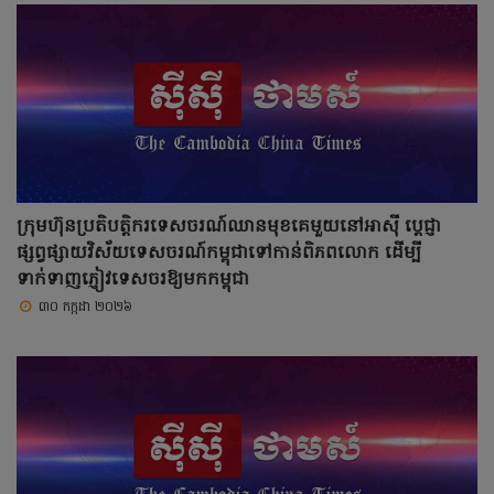
ក្រុមហ៊ុនប្រតិបត្តិករទេសចរណ៍ឈានមុខគេមួយនៅអាស៊ី ប្ដេជ្ញា
ផ្សព្វផ្សាយវិស័យទេសចរណ៍កម្ពុជាទៅកាន់ពិភពលោក ដើម្បី
ទាក់ទាញភ្ញៀវទេសចរឱ្យមកកម្ពុជា
៣០ កក្កដា ២០២៦