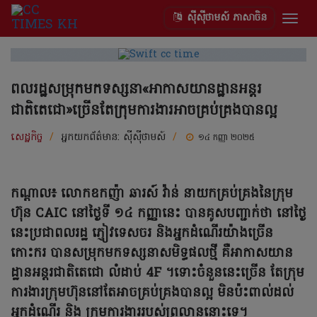
ស៊ីស៊ីថាមស៍ ភាសាចិន
Togg
navig
ពលរដ្ឋសម្រុកមកទស្សនា«អាកាសយានដ្ឋានអន្តរ
ជាតិតេជោ»ច្រើនតែក្រុមការងារអាចគ្រប់គ្រងបានល្អ
សេដ្ឋកិច្ច
/
អ្នកយកព័ត៌មាន:
ស៊ីស៊ីថាមស៍
/
១៤ កញ្ញា ២០២៥
កណ្តាល៖ លោកឧកញ៉ា ឆារស៍ វ៉ាន់ នាយកគ្រប់គ្រងនៃក្រុម
ហ៊ុន CAIC នៅថ្ងៃទី ១៤ កញ្ញានេះ បានគូសបញ្ជាក់ថា នៅថ្ងៃ
នេះប្រជាពលរដ្ឋ ភ្ញៀវទេសចរ និងអ្នកដំណើរយ៉ាងច្រើន
កោះករ បានសម្រុកមកទស្សនាសមិទ្ធផលថ្មី គឺអាកាសយាន
ដ្ឋានអន្តរជាតិតេជោ លំដាប់ 4F ។ទោះចំនួននេះច្រើន តែក្រុម
ការងារក្រុមហ៊ុននៅតែអាចគ្រប់គ្រងបានល្អ មិនប៉ះពាល់ដល់
អ្នកដំណើរ និង ក្រុមការងាររបស់ព្រលាននោះទេ។