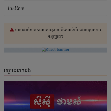
ចែករំលែក
ហាមដាច់ខាតការយកអត្ថបទ ពីគេហទំព័រ ដោយគ្មានការ
អនុញ្ញាត។
អត្ថបទទាក់ទង