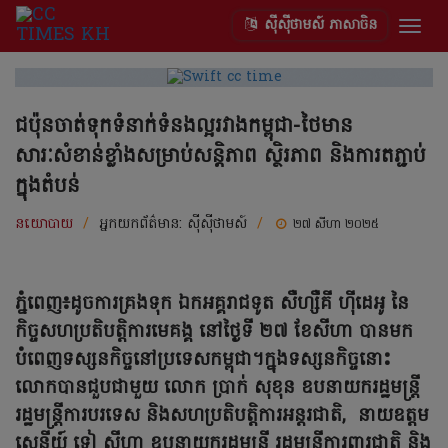
ស៊ីស៊ីថាមស៍ ភាសាចិន
Togg
navig
ជប៉ុនចាត់ទុកទំនាក់ទំនងល្អរវាងកម្ពុជា-ថៃមាន
សារៈសំខាន់ខ្លាំងសម្រាប់សន្តិភាព ស្ថិរភាព និងការតភ្ជាប់
ក្នុងតំបន់
នយោបាយ
/
អ្នកយកព័ត៌មាន:
ស៊ីស៊ីថាមស៍
/
២៧ សីហា ២០២៥
ភ្នំពេញ៖ដូចការគ្រងទុក ឯកអគ្គរាជទូត សឺហ្សឺគី ហ៊ីដេអូ នៃ
កិច្ចសហប្រតិបត្តិការមេគង្គ នៅថ្ងៃទី ២៧ ខែសីហា បានមក
បំពេញទស្សនកិច្ចនៅប្រទេសកម្ពុជា។ក្នុងទស្សនកិច្ចនោះ
លោកបានជួបជាមួយ លោក ប្រាក់ សុខុន ឧបនាយករដ្ឋមន្រ្តី
រដ្ឋមន្ត្រីការបរទេស និងសហប្រតិបត្តិការអន្តរជាតិ, នាយឧត្តម
សេនីយ៍ ទៀ សីហា ឧបនាយករដ្ឋមន្ត្រី រដ្ឋមន្ត្រីការពារជាតិ និង