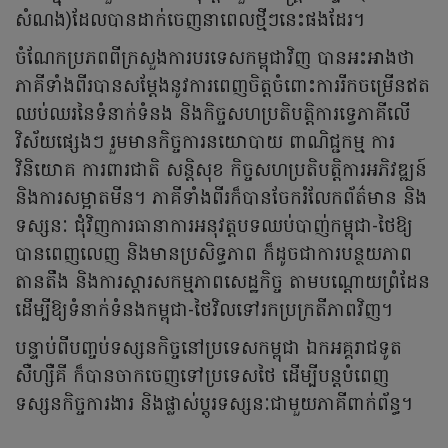
សំណង)ដែលបានដាក់ចេញនាពេលថ្មីៗនេះផងដែរ។
ចំណែកប្រភពពីក្រសួងការបរទេសកម្ពុជាវិញ បានអះអាងថា
ភាគីទាំងពីរបានសម្តែងនូវការពេញចិត្តចំពោះការរីកចម្រើនឥត
ឈប់ឈរនៃទំនាក់ទំនង និងកិច្ចសហប្រតិបត្តិការទ្វេភាគីលើ
វិស័យផ្សេងៗ រួមមានកិច្ចការនយោបាយ ពាណិជ្ជកម្ម ការ
វិនិយោគ ការពារជាតិ សន្តិសុខ កិច្ចសហប្រតិបត្តិការអភិវឌ្ឍន៍
និងការសម្អាតមីន។ ភាគីទាំងពីរក៏បានចែករំលែកព័ត៌មាន និង
ទស្សនៈ ជុំវិញការធានាការអនុវត្តបទឈប់បាញ់កម្ពុជា-ថៃឱ្យ
បានពេញលេញ និងមានប្រសិទ្ធភាព ក៏ដូចជាការបន្ថយភាព
តានតឹង និងការស្តារសកម្មភាពសេដ្ឋកិច្ច តាមបណ្តោយព្រំដែន
ដើម្បីឱ្យទំនាក់ទំនងកម្ពុជា-ថៃវិលទៅរកប្រក្រតីភាពវិញ។
បន្ទាប់ពីបញ្ចប់ទស្សនកិច្ចនៅប្រទេសកម្ពុជា ឯកអគ្គរាជទូត
សឺហ្សឺគី ក៏បានចាកចេញទៅប្រទេសថៃ ដើម្បីបន្តបំពេញ
ទស្សនកិច្ចការងារ និងផ្លាស់ប្តូរទស្សនៈជាមួយភាគីពាក់ព័ន្ធ។