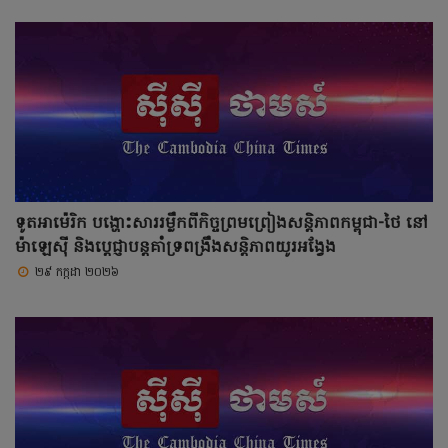
ទូតអាម៉េរិក បង្ហោះសាររម្លឹកពីកិច្ចព្រមព្រៀងសន្តិភាពកម្ពុជា-ថៃ នៅ
ម៉ាឡេស៊ី និងប្តេជ្ញាបន្តគាំទ្រពង្រឹងសន្តិភាពយូរអង្វែង
២៩ កក្កដា ២០២៦