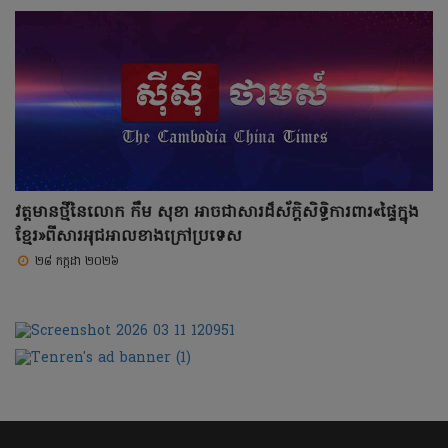
វត្តមានថ្មីនៃលោក កឹម សុខា អាចជាសារដ៏ស័ក្តិសិទ្ធិការពារ«ផ្ទៃក្នុង
ខ្មែរ»ពីសារអុជអាលខាងក្រៅប្រទេស
២៨ កក្កដា ២០២៦