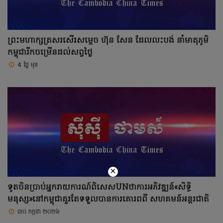
ព្រះមហាក្សត្រសរសើរសម្តេច ហ៊ុន សែន ដែលលះបង់ នាំមាតុភូមិ
កម្ពុជារីកចម្រើនដល់សព្វថ្ងៃ
4 ថ្ងៃ មុន
×
ទូតចិនប្រាប់អ្នករាយការណ៍ពិសេសUNថាការអភិវឌ្ឍន៍«សិទ្ធិ
មនុស្ស»នៅកម្ពុជាគួរតែទទួលបានការគោរពពី សហគមន៍អន្តរជាតិ
៣០ កក្កដា ២០២៦