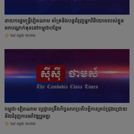
នាយករដ្ឋមន្ត្រីវៀតណាម គាំទ្រនិងបន្តជំរុញអ្នកវិនិយោគរបស់ខ្លួន
មកបណ្តាក់ទុននៅកម្ពុជាបន្ថែម
២៩ កក្កដា ២០២៦
កម្ពុជា-វៀតណាម ប្តេជ្ញាពង្រឹងកិច្ចសហប្រតិបត្តិការគ្រប់ជ្រុងជ្រោយ
និងជំរុញការអភិវឌ្ឍរួមគ្នា
២៩ កក្កដា ២០២៦