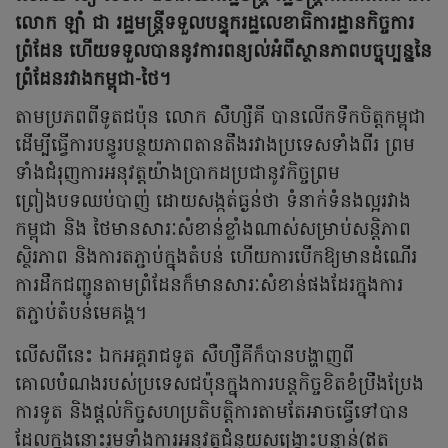
លោក ឡាំ ជា រដ្ឋមន្ត្រីទទួលបន្ទុករដ្ឋលេខាធិការដ្ឋានកិច្ចការ
ព្រំដែន ហើយទទួលបាននូវការពន្យល់អំពីស្ថានភាពបច្ចុប្បន្ននៃ
ព្រំដែនរវាងកម្ពុជា-ថៃ។
តាមប្រភពពីទូតជប៉ុន លោក សឺហ្សឺគី បានលើកទឹកចិត្តកម្ពុជា
ដើម្បីធ្វើការបន្ធូរបន្ថយភាពតានតឹងរវាងប្រទេសទាំងពីរ ព្រម
ទាំងជំរុញការអនុវត្តយ៉ាងប្រាកដប្រជានូវកិច្ចព្រម
ព្រៀងបទឈប់បាញ់ ដោយសង្កត់ធ្ងន់ថា ទំនាក់ទំនងល្អរវាង
កម្ពុជា និង ថៃមានសារៈសំខាន់ខ្លាំងណាស់សម្រាប់សន្តិភាព
ស្ថិរភាព និងការតភ្ជាប់ក្នុងតំបន់ ហើយការបើកឱ្យមានដំណើរ
ការដឹកជញ្ជូនតាមព្រំដែនក៏មានសារៈសំខាន់ផងដែរក្នុងការ
តភ្ជាប់តំបន់មេគង្គ។
លើសពីនេះ ឯកអគ្គរាជទូត សឺហ្សឺគីក៏បានបង្ហាញពី
គោលបំណងរបស់ប្រទេសជប៉ុនក្នុងការបន្តកិច្ចខិតខំប្រឹងប្រែង
ការទូត និងផ្តល់កិច្ចសហប្រតិបត្តិការតាមតែអាចធ្វើទៅបាន
ដែលក្នុងនោះរួមទាំងការអនុវត្តជំនួយសង្គ្រោះបន្ទាន់(ឥត