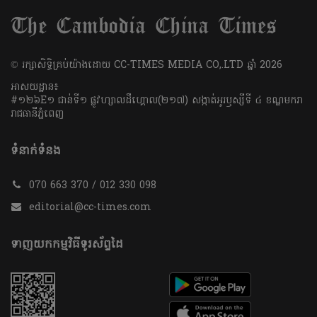
​© រក្សា​សិទ្ធិ​គ្រប់​យ៉ាង​ដោយ​ CC-TIMES MEDIA CO,.LTD ឆ្នាំ​ 2026
អាសយដ្ឋាន៖
#១២៦E១ ជាន់ទី១ ផ្លូវហ្សាលដឺហ្គោល(២១៧) សង្កាត់អូរឫស្សីទី ៤ ខណ្ឌមករា
រាជធានីភ្នំពេញ
ទំនាក់ទំនង
070 663 370 / 012 330 098
editorial@cc-times.com
ទាញយកកម្មវិធីទូរស័ព្ទដៃ