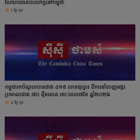
វិស័យបរធនបាលកិច្ចនៅកម្ពុជា
1 ថ្ងៃ មុន
កម្ពុជារកចំណូលបានជាង ៤១៥ លានដុល្លារ ពីការនាំចេញអង្ករ
ប្រមាណជាង ៧០ ម៉ឺនតោន រយៈពេល៧ខែ ឆ្នាំ២០២៦
2 ថ្ងៃ មុន