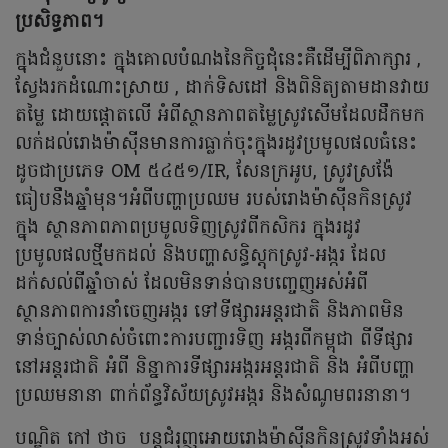
ប្រសិទ្ធភាព។
ក្នុងជំនួបនោះ ក្នុងគោលបំណងនៃកិច្ចជុំនេះគឺដើម្បីពិភាក្សារ ,
ស្វែងរកដំណោះស្រាយ , ដាក់ទិសដៅ និងពិនិត្យតាមដានវាយ
តម្លៃ ដោយផ្តោតលើ អំពីស្ថានភាពតម្លៃស្រូវសើមដែលដឹកមក
លក់ដល់រោងម៉ាស៊ីនមានការធ្លាក់ចុះក្នុងរដូវប្រមូលផលធំនេះ
ដូចជាប្រភេទ OM ៥៤៥១/IR, សែនក្រអូប, ស្រូវស្រង៉ែ
ធៀបនឹងឆ្នាំមុន​។អំពីបញ្ហាប្រឈម របស់រោងម៉ាស៊ីនកិនស្រូវ
ក្នុង ស្ថានភាពភាពប្រមូលទិញស្រូវពីកសិករ ក្នុងរដូវ
ប្រមូលផលថ្មីមកដល់ និងបញ្ហាសន្ធិស្តុកស្រូវ-អង្ករ ដែល
ដក់សល់ពីឆ្នាំចាស់ ដែលមិនទាន់បានបញ្ចេញអស់អំពី
ស្ថានភាពការនាំចេញអង្ករ ទៅទីផ្សារអន្តរជាតិ និងភាពមិន
ទាន់ច្បាស់លាស់ចំពោះការបញ្ជារទិញ អង្ករពីកម្ពុជា ពីទីផ្សារ
នៅអន្តរជាតិ អំពី និន្នាការទីផ្សារអង្ករអន្តរជាតិ និង​ អំពីបញ្ហា
ប្រឈមនានា ពាក់ព័ន្ធវិស័យស្រូវអង្ករ និងសំណូមពរនានា។
បណ្ឌិត កៅ ថាច បន្តជំរុញអោយរោងម៉ាស៊ីនកិនស្រូវទាំងអស់