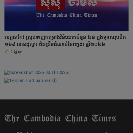
ខេត្តតាកែវ ស្រូបទាញគម្រោងវិនិយោគចំនួន ២៨ ក្នុងទុនសរុបជិត
១៦៩ លានដុល្លារ គិតត្រឹមដំណាច់ខែកក្កដា ឆ្នាំ២០២៦
2 ថ្ងៃ មុន