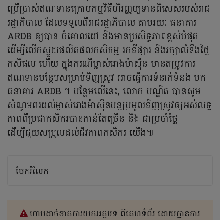
ប្រើប្រាស់ឥណទានក្រោមកម្មវិធីហិរញ្ញប្បទានពិសេសរបស់រាជ
រដ្ឋាភិបាល ដែលទទួលពីរាជរដ្ឋាភិបាល តាមរយៈ ធនាគារ
ARDB ឲ្យបាន ចំគោលដៅ និងមានប្រសិទ្ធភាពខ្ពស់បំផុត
ដើម្បីលើកស្ទួយផលិតផលកសិកម្ម រកទីផ្សារ និងរក្សាលំនឹងថ្លៃ
កសិផល ហើយ ក្នុងករណីម្ចាស់រោងម៉ាស៊ីន មានតម្រូវការ
ឥណទានបន្ថែមសម្រាប់ទិញស្រូវ អាចធ្វើការទំនាក់ទំនង មក
ធនាគារ ARDB ។ បន្ថែមលើនេះ, លោក បណ្ឌិត បានសូម
សំណូមពរដល់ម្ចាស់រោងម៉ាស៊ីនបន្តប្រមូលទិញស្រូវឲ្យអស់លទ្ធ
ភាពពីប្រជាកសិករបានកាន់តែច្រើន និង ជាប្រចាំថ្ងៃ
ដើម្បីជួយសម្រួលដល់ជីវភាពកសិករ យើង៕
ចែករំលែក
ហាមដាច់ខាតការយកអត្ថបទ ពីគេហទំព័រ ដោយគ្មានការ