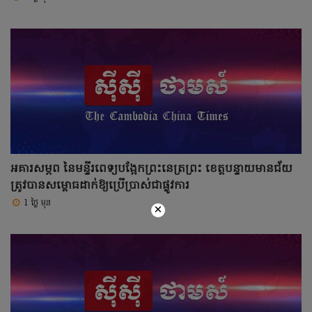
អគារសម្ភព នៃមន្ទីរពេទ្យបង្អែកព្រះនេត្រព្រះ ខេត្តបន្ទាយមានជ័យ
ត្រូវបានសម្ពោធដាក់ឱ្យប្រើប្រាស់ជាផ្លូវការ
1 ថ្ងៃ មុន
×