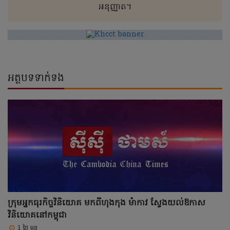
អនុញ្ញាត។
អត្ថបទទាក់ទង
ក្រុមអ្នកធុរកិច្ចវិនិយោគ មកពីហុងកុង ម៉ាកាវ ស្វែងយល់ឱកាស
វិនិយោគនៅកម្ពុជា
1 ថ្ងៃ មុន