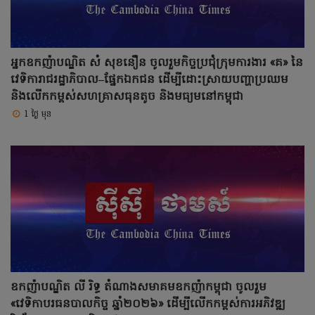
អ្នកឧកញ៉ាបណ្ឌិត សំ សុខនឿន ចូលរួមកិច្ចប្រជុំក្រុមការងារ «គ» នៃ
វេទិការាជរដ្ឋាភិបាល–ផ្នែកឯកជន ដើម្បីដោះស្រាយបញ្ហាប្រឈម
និងលើកកម្ពស់សហគ្រាសធុនតូច និងមធ្យមនៅកម្ពុជា
1 ថ្ងៃ មុន
ឧកញ៉ាបណ្ឌិត លី រិទ្ធ តំណាងសមាគមឧកញ៉ាកម្ពុជា ចូលរួម
«វេទិកាបរធនបាលកិច្ច ឆ្នាំ២០២៦» ដើម្បីលើកកម្ពស់ការអភិវឌ្ឍ