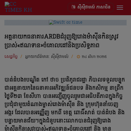
ស៊ីស៊ីថាមស៍ ភាសាចិន
Togg
navig
អគ្គនាយកធនាគារARDBជំរុញឱ្យរោងម៉ាស៊ីនកិនស្រូវ
ប្រាស់«ឥណទាន»ចំគោលដៅនិងប្រសិទ្ធភាព
សេដ្ឋកិច្ច
/
អ្នកយកព័ត៌មាន:
ស៊ីស៊ីថាមស៍
/
២៤ សីហា ២០២៥
បាត់ដំបង៖បណ្ឌិត កៅ ថាច ប្រតិភូរាជរដ្ឋា ភិបាលទទួលបន្ទុក
ជាអគ្គនាយកនៃធនាគារអភិវឌ្ឍន៍ជនបទ និងកសិកម្ម នាព្រឹក
ថ្ងៃទី២៣ ខែសីហា បានអញ្ជើញចូលរួមជាអធិបតីភាពក្នុងកិច្ច
ប្រជុំជាមួយតំណាងម្ចាស់រោងម៉ាស៊ីន និង ក្រុមហ៊ុននាំចេញ
អង្ករ ដែលបានអញ្ញើញ មកពី ខេត្ត ពោធិ៍សាត់​ បាត់ដំបង និង
បន្ទាយមានជ័យ។ក្នុងជំនួបនោះលោកបានជំរុញឱ្យរោង
ម៉ាស៊ីនកិនស្រូវប្រាស់«ឥណទាន»ចំគោលដៅ និង មាន