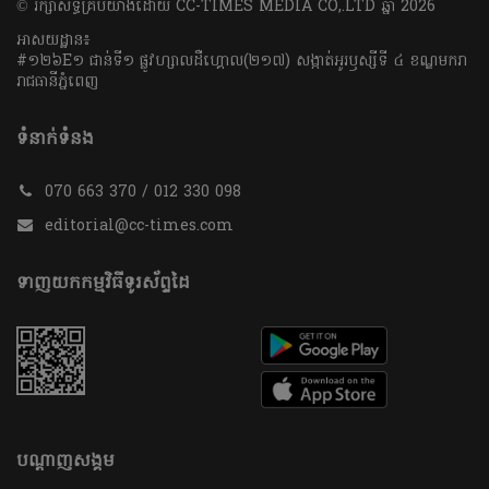
​© រក្សា​សិទ្ធិ​គ្រប់​យ៉ាង​ដោយ​ CC-TIMES MEDIA CO,.LTD ឆ្នាំ​ 2026
អាសយដ្ឋាន៖
#១២៦E១ ជាន់ទី១ ផ្លូវហ្សាលដឺហ្គោល(២១៧) សង្កាត់អូរឫស្សីទី ៤ ខណ្ឌមករា
រាជធានីភ្នំពេញ
ទំនាក់ទំនង
070 663 370 / 012 330 098
editorial@cc-times.com
ទាញយកកម្មវិធីទូរស័ព្ទដៃ
បណ្តាញសង្គម