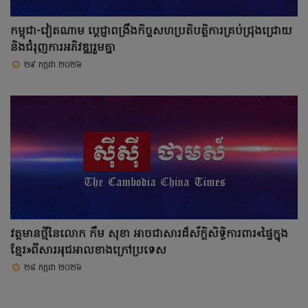
កម្ពុជា-វៀតណាម ប្តេជ្ញាពង្រឹងកិច្ចសហប្រតិបត្តិការគ្រប់ជ្រុងជ្រោយ
និងជំរុញការអភិវឌ្ឍរួមគ្នា
២៩ កក្កដា ២០២៦
វត្តមានថ្មីនៃលោក កឹម សុខា អាចជាសារដ៏ស័ក្តិសិទ្ធិការពារ«ផ្ទៃក្នុង
ខ្មែរ»ពីសារអុជអាលខាងក្រៅប្រទេស
២៨ កក្កដា ២០២៦