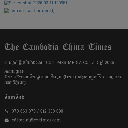
​© រក្សា​សិទ្ធិ​គ្រប់​យ៉ាង​ដោយ​ CC-TIMES MEDIA CO,.LTD ឆ្នាំ​ 2026
អាសយដ្ឋាន៖
#១២៦E១ ជាន់ទី១ ផ្លូវហ្សាលដឺហ្គោល(២១៧) សង្កាត់អូរឫស្សីទី ៤ ខណ្ឌមករា
រាជធានីភ្នំពេញ
ទំនាក់ទំនង
070 663 370 / 012 330 098
editorial@cc-times.com