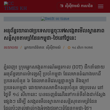
ស៊ីស៊ីថាមស៍ ភាសាចិន
Togg
navig
អនុព័ន្ធយោធា៧ប្រទេសបន្តចុះទៅសង្កេតមើលស្ថានភាព
សន្តិសុខតាមព្រំដែនកម្ពុជា-ថៃនៅថ្ងៃនេះ
នយោបាយ
/
អ្នកយកព័ត៌មាន:
ស៊ីស៊ីថាមស៍
/
១៤ សីហា ២០២៥
ភ្នំពេញ៖ ក្រុមអ្នកសង្កេតការណ៍អន្តរកាល (IOT) ដឹកនាំដោយ
អនុព័ន្ធយោធាម៉ាឡេស៊ី ប្រចាំកម្ពុជា ដែលមានតំណាងមកពី
ប្រទេសចំនួន ៦ ដែលមាននិវេសន្នដ្ឋានក្នុង និងក្រៅ
ប្រទេសកម្ពុជា ដោយមានសមាជិកសរុបចំនួន ៧ប្រទេស នៅ
ថ្ងៃទី ១៤ សីហានេះ បានចេញដំណើរទៅកាន់ទីតាំងជាក់ស្តែង
ផ្សេងៗ ដើម្បី សង្កេតមើលស្ថានភាពសន្តិសុខតាមព្រំដែន
ដែលប៉ះពាល់ផ្ទាល់ក្នុងអំឡុងជម្លោះព្រំដែនកម្ពុជា-ថៃ។