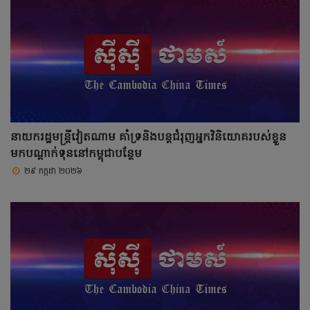
នាយករដ្ឋមន្ត្រីវៀតណាម គាំទ្រនិងបន្តជំរុញអ្នកវិនិយោគរបស់ខ្លួន
មកបណ្តាក់ទុននៅកម្ពុជាបន្ថែម
២៩ កក្កដា ២០២៦