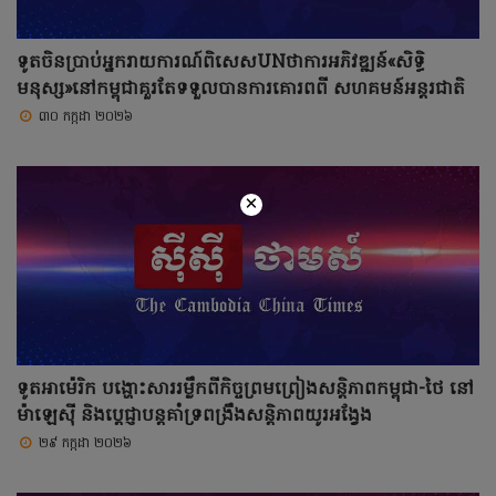
ទូតចិនប្រាប់អ្នករាយការណ៍ពិសេសUNថាការអភិវឌ្ឍន៍«សិទ្ធិ
មនុស្ស»នៅកម្ពុជាគួរតែទទួលបានការគោរពពី សហគមន៍អន្តរជាតិ
៣០ កក្កដា ២០២៦
×
ទូតអាម៉េរិក បង្ហោះសាររម្លឹកពីកិច្ចព្រមព្រៀងសន្តិភាពកម្ពុជា-ថៃ នៅ
ម៉ាឡេស៊ី និងប្តេជ្ញាបន្តគាំទ្រពង្រឹងសន្តិភាពយូរអង្វែង
២៩ កក្កដា ២០២៦