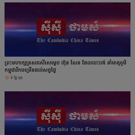
ព្រះមហាក្សត្រសរសើរសម្តេច ហ៊ុន សែន ដែលលះបង់ នាំមាតុភូមិ
កម្ពុជារីកចម្រើនដល់សព្វថ្ងៃ
5 ថ្ងៃ មុន