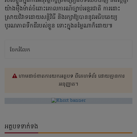
របស់ខ្លួនក្នុងការអនុវត្តកិច្ចព្រមព្រៀងបទឈប់បាញ់ និងប្តេជ្ញា
យ៉ាងម៉ឺងម៉ាត់ចំពោះគោលការណ៍ច្បាប់អន្តរជាតិ ការដោះ
ស្រាយវិវាទដោយសន្តិវិធី និងរក្សាឱ្យបាននូវអធិបតេយ្យ
បូរណភាពទឹកដីរបស់ខ្លួន ទោះក្នុងតម្លៃណាក៏ដោយ៕
ចែករំលែក
ហាមដាច់ខាតការយកអត្ថបទ ពីគេហទំព័រ ដោយគ្មានការ
អនុញ្ញាត។
អត្ថបទទាក់ទង