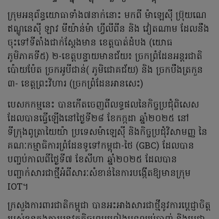
ក្រុមអនុព័ន្ធយោធាទាំង៧នាក់នោះ មកពី ម៉ាឡេស៊ី ប្រ៊ុយណេ
ឥណ្ឌូនេស៊ី ឡាវ មីយ៉ាន់ម៉ា ហ្វីលីពីន និង វៀតណាម ដែលនឹង
ចុះទៅទីតាំងជាក់ស្តែងមាន ខេត្តបាត់ដំបង (យោធ
ភូមិភាគទី៥) ២-ខេត្តបន្ទាយមានជ័យ៖ ច្រកព្រំដែនអន្តរជាតិ
ប៉ោយប៉ែត ច្រកអូបីជាន់( ភូមិជោគជ័យ) និង ច្រកបឹងត្រកួន
៣- ខេត្តព្រះវិហារ (ច្រកព្រំដែនអានសេះ)
បេសកកម្មនេះ បានកើតចេញពីលទ្ធផលនៃកិច្ចប្រជុំពិសេស
ដែលបានធ្វើឡើងនៅថ្ងៃទី២៨ ខែកក្កដា ឆ្នាំ២០២៥ នៅ
ទីក្រុងពូត្រាយៃយ៉ា ប្រទេសម៉ាឡេស៊ី និងកិច្ចប្រជុំវិសាមញ្ញ នៃ
គណៈកម្មាធិការព្រំដែនទូទៅកម្ពុជា-ថៃ (GBC) ដែលបាន
បញ្ចប់កាលពីថ្ងៃទី៧ ខែសីហា ឆ្នាំ២០២៥ ដែលបាន
បញ្ជាក់សារជាថ្មីអំពីសារៈសំខាន់នៃការបង្កើតឱ្យមានក្រុម
IOT។
ក្រសួងការពារជាតិកម្ពុជា បានអះអាងសារជាថ្មីនូវការប្តេជ្ញាចិត្ត