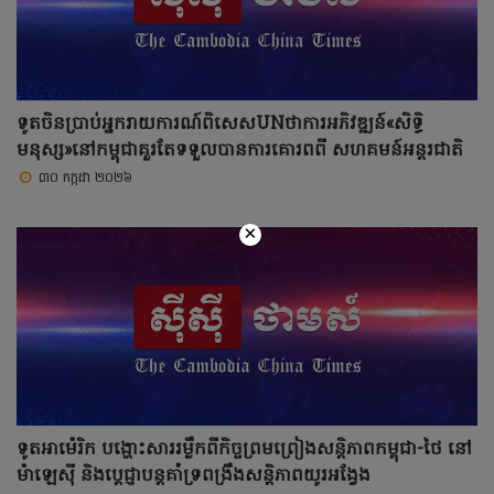
ទូតចិនប្រាប់អ្នករាយការណ៍ពិសេសUNថាការអភិវឌ្ឍន៍«សិទ្ធិ
មនុស្ស»នៅកម្ពុជាគួរតែទទួលបានការគោរពពី សហគមន៍អន្តរជាតិ
៣០ កក្កដា ២០២៦
×
ទូតអាម៉េរិក បង្ហោះសាររម្លឹកពីកិច្ចព្រមព្រៀងសន្តិភាពកម្ពុជា-ថៃ នៅ
ម៉ាឡេស៊ី និងប្តេជ្ញាបន្តគាំទ្រពង្រឹងសន្តិភាពយូរអង្វែង