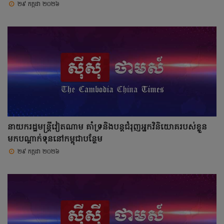
២៩ កក្កដា ២០២៦
នាយករដ្ឋមន្ត្រីវៀតណាម គាំទ្រនិងបន្តជំរុញអ្នកវិនិយោគរបស់ខ្លួន
មកបណ្តាក់ទុននៅកម្ពុជាបន្ថែម
២៩ កក្កដា ២០២៦