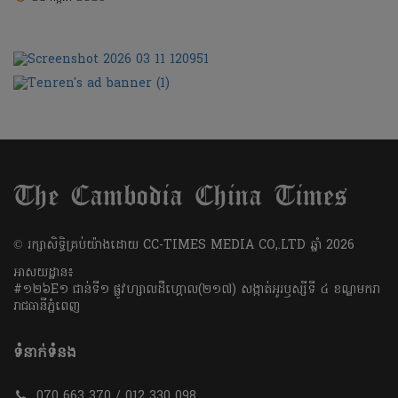
​© រក្សា​សិទ្ធិ​គ្រប់​យ៉ាង​ដោយ​ CC-TIMES MEDIA CO,.LTD ឆ្នាំ​ 2026
អាសយដ្ឋាន៖
#១២៦E១ ជាន់ទី១ ផ្លូវហ្សាលដឺហ្គោល(២១៧) សង្កាត់អូរឫស្សីទី ៤ ខណ្ឌមករា
រាជធានីភ្នំពេញ
ទំនាក់ទំនង
070 663 370 / 012 330 098