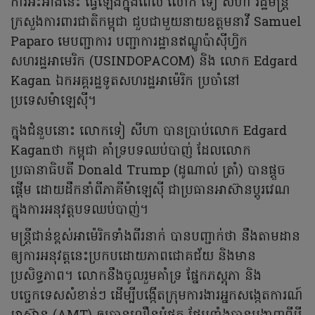
ការអះអាងនេះ ធ្វើឡើងក្នុងពេល លោក ទៀ សីហា រដ្ឋមន្ត្រី
ក្រសួងការពារជាតិកម្ពុជា ជួបជាមួយនាយឧត្តមនាវី Samuel
Paparo មេបញ្ជាការ បញ្ជាការដ្ឋានឥណ្ឌូប៉ាស៊ីហ្វិក
សហរដ្ឋអាមេរិក (USINDOPACOM) និង លោក Edgard
Kagan ឯកអគ្គរដ្ឋទូតសហរដ្ឋអាម៉េរិក ប្រចាំនៅ
ប្រទេសម៉ាឡេស៊ី។
ក្នុងជំនួបនោះ លោកទៀ សីហា បានប្រាប់លោក Edgard
Kaganថា កម្ពុជា គាំទ្របទឈប់បាញ់ ដែលលោក
ប្រធានាធិបតី Donald Trump (ដូណាល់ ត្រាំ) បានផ្តួច
ផ្តើម ដោយដឹកនាំពីភាគីម៉ាឡេស៊ី ជាប្រធានអាស៊ានប្តូរវេណ
ក្នុងការអនុវត្តបទឈប់បាញ់។
មន្ត្រីជាន់ខ្ពស់អាម៉េរិកទាំងពីរនាក់ បានបញ្ជាក់ថា នឹងតាមដាន
ឲ្យការអនុវត្តនេះប្រកបដោយភាពជោគជ័យ និងមាន
ប្រសិទ្ធភាព។ លោកនឹងចូលរួមគាំទ្រ ផ្នែកភស្តុភា និង
បច្ចេកទេសសំខាន់ៗ ដើម្បីបង្កើតក្រុមការងារអ្នកសង្កេតការណ៍