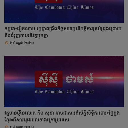
កម្ពុជា-វៀតណាម ប្តេជ្ញាពង្រឹងកិច្ចសហប្រតិបត្តិការគ្រប់ជ្រុងជ្រោយ
និងជំរុញការអភិវឌ្ឍរួមគ្នា
២៩ កក្កដា ២០២៦
វត្តមានថ្មីនៃលោក កឹម សុខា អាចជាសារដ៏ស័ក្តិសិទ្ធិការពារ«ផ្ទៃក្នុង
ខ្មែរ»ពីសារអុជអាលខាងក្រៅប្រទេស
២៨ កក្កដា ២០២៦