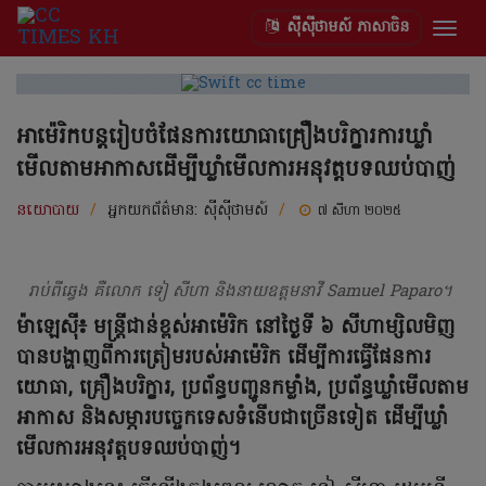
ស៊ីស៊ីថាមស៍ ភាសាចិន
Togg
navig
អាម៉េរិកបន្តរៀបចំផែនការយោធាគ្រឿងបរិក្ខារការឃ្លាំ
មើលតាមអាកាសដើម្បីឃ្លាំមើលការអនុវត្តបទឈប់បាញ់
នយោបាយ
/
អ្នកយកព័ត៌មាន:
ស៊ីស៊ីថាមស៍
/
៧ សីហា ២០២៥
រាប់ពីឆ្វេង គឺលោក ទៀ សីហា និងនាយឧត្តមនាវី Samuel Paparo។
ម៉ាឡេស៊ី៖ មន្ត្រីជាន់ខ្ពស់អាម៉េរិក នៅថ្ងៃទី ៦ សីហាម្សិលមិញ
បានបង្ហាញពីការត្រៀមរបស់អាម៉េរិក ដើម្បីការធ្វើផែនការ
យោធា, គ្រឿងបរិក្ខារ, ប្រព័ន្ធបញ្ជូនកម្លាំង, ប្រព័ន្ធឃ្លាំមើលតាម
អាកាស និងសម្ភារបច្ចេកទេសទំនើបជាច្រើនទៀត ដើម្បីឃ្លាំ
មើលការអនុវត្តបទឈប់បាញ់។