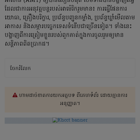
អាស៊ាន (AMT) ឲ្យបានលឿនបំផុត ថែមទាំងបានបង្ហាញពីអ្វី
ដែលជាការអនុវត្តបន្តរបស់អាម៉េរិករួមមាន៖ ការធ្វើផែនការ
យោធា, គ្រឿងបរិក្ខារ, ប្រព័ន្ធបញ្ជូនកម្លាំង, ប្រព័ន្ធឃ្លាំមើលតាម
អាកាស និងសម្ភារបច្ចេកទេសទំនើបជាច្រើនទៀត។ ទាំងនេះ
បង្ហាញពីការត្រៀមខ្លួនរបស់ពួកគាត់ក្នុងការចូលរួមឲ្យមាន
សន្តិភាពពិតប្រាកដ។
ចែករំលែក
ហាមដាច់ខាតការយកអត្ថបទ ពីគេហទំព័រ ដោយគ្មានការ
អនុញ្ញាត។