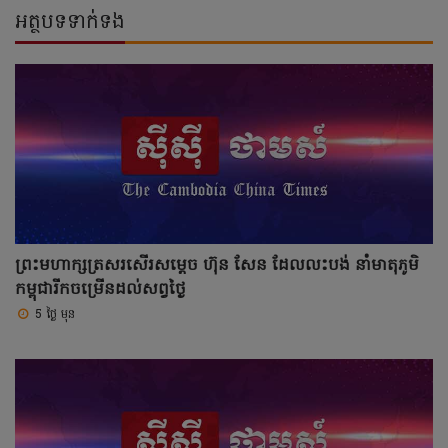
អត្ថបទទាក់ទង
ព្រះមហាក្សត្រសរសើរសម្តេច ហ៊ុន សែន ដែលលះបង់ នាំមាតុភូមិ
កម្ពុជារីកចម្រើនដល់សព្វថ្ងៃ
5 ថ្ងៃ មុន