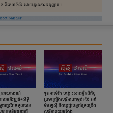
 ពីគេហទំព័រ ដោយគ្មានការអនុញ្ញាត។
អ្នករាយការណ៍
ទូតអាម៉េរិក បង្ហោះសាររម្លឹកពីកិច្ច
រអភិវឌ្ឍន៍«សិទ្ធិ
ព្រមព្រៀងសន្តិភាពកម្ពុជា-ថៃ នៅ
្ពុជាគួរតែទទួលបាន
ម៉ាឡេស៊ី និងប្តេជ្ញាបន្តគាំទ្រពង្រឹង
សហគមន៍អន្តរជាតិ
សន្តិភាពយូរអង្វែង