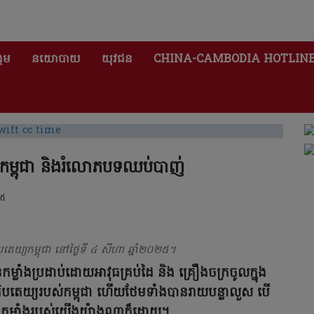
គម
នយោបាយ
យុវជន
CHINA-CAMBODIA HOTLIN
កម្ពុជា និងរំលោភបទឈប់បាញ់
២៥
េយ្យកម្ពុជា នៅថ្ងៃទី ៤ សីហា ឆ្នាំ២០២៥។
ម្លាំងប្រដាប់ដោយអាវុធគ្រប់ដៃ និង គ្រឿងចក្រចូលក្នុង
បតេយ្យរបស់កម្ពុជា ហើយថែមទាំងបានរាយបន្លាលួស បើ
កងកម្លាំងរបស់យើងយ៉ាងណាក៏ដោយ។