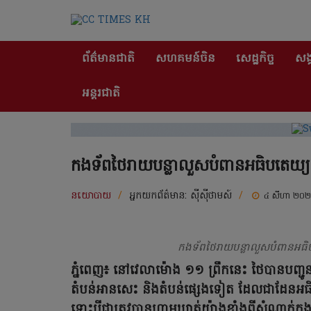
ព័ត៌មានជាតិ
សហគមន៍ចិន
សេដ្ឋកិច្ច
សង្
អន្តរជាតិ
កងទ័ពថៃរាយបន្លាលួសបំពានអធិបតេយ្យ
នយោបាយ
/
អ្នកយកព័ត៌មាន:
ស៊ីស៊ីថាមស៍
/
៤ សីហា ២០
កងទ័ពថៃរាយបន្លាលួសបំពានអធិបត
ភ្នំពេញ៖ នៅវេលាម៉ោង ១១ ព្រឹកនេះ ថៃបានបញ្ជូនក
តំបន់អានសេះ និងតំបន់ផ្សេងទៀត ដែលជាដែនអធិ
ទោះបីជាត្រូវបានហាមឃាត់យ៉ាងខ្លាំងពីសំណាក់