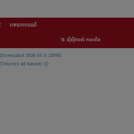
E
បទយកការណ៍
ស៊ីស៊ីថាមស៍ ភាសាចិន