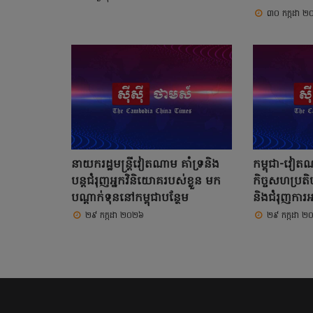
៣០ កក្កដា 
នាយករដ្ឋមន្ត្រីវៀតណាម គាំទ្រនិង
កម្ពុជា-វៀតណា
បន្តជំរុញអ្នកវិនិយោគរបស់ខ្លួន មក
កិច្ចសហប្រតិប
បណ្តាក់ទុននៅកម្ពុជាបន្ថែម
និងជំរុញការអភិ
២៩ កក្កដា ២០២៦
២៩ កក្កដា ២