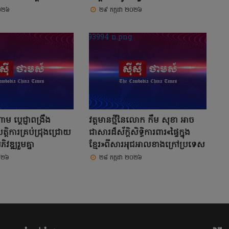
២០២៦
២៩ កក្កដា ២០២៦
ម ប្តេជ្ញាពង្រឹង
វត្តមានថ្មីនៃលោក កឹម សុខា អាច
ត្តិការគ្រប់ជ្រុងជ្រោយ
ជាសារដ៏ស័ក្តិសិទ្ធិការពារ«ផ្ទៃក្នុង
វឌ្ឍរួមគ្នា
ខ្មែរ»ពីសារអុជអាលខាងក្រៅប្រទេស
០២៦
២៨ កក្កដា ២០២៦