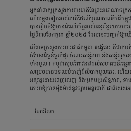
អ្នកនាំពាក្យក្រសួងការពារជាតិនៃព្រះរាជាណាចក្រ
ហើយម្តងទៀតរបស់ភាគីថៃលើបូរណភាពទឹកដីកម្ពុ
បានរៀបចំឱ្យមានដំណើរកិច្ចរបស់អនុព័ន្ធយោធាបរទ
ថ្ងៃទី៣0ខែកក្កដា ឆ្នាំ២០២៥ ដែលនេះបញ្ជាក់ឱ្យ
បើតាមក្រសួងការពារជាតិកម្ពុជា ទង្វើនេះ គឺជាក
កំហែងដ៏ធ្ងន់ធ្ងរបំផុតចំពោះសន្តិភាព និងសន្តិស
ទាំងមូល។ កម្ពុជាសូមអំពាវនាវដល់សហគមន៍អន្តរជ
សម្រេចបានបទឈប់បាញ់ដ៏លំបាកមួយនេះ, ហើយស
អនុវត្តដោយពេញលេញ និងប្រកបប្រសិទ្ធភាព, ទាមទារ
គោរពឱ្យបានម៉ឺងម៉ាត់នូវច្បាប់អន្តរជាតិ ជាពិសេ
ចែករំលែក