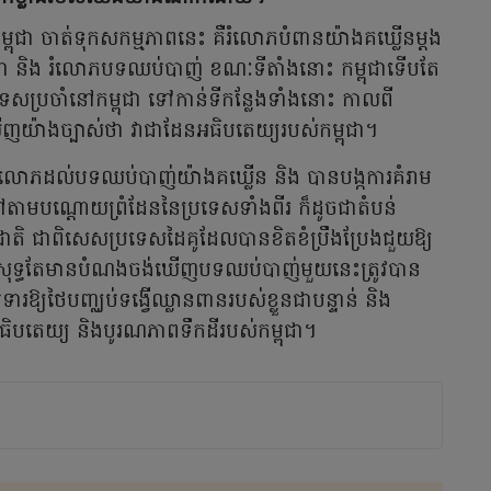
កម្ពុជា ចាត់ទុកសកម្មភាពនេះ គឺរំលោភបំពានយ៉ាងគឃ្លើនម្តង
ជា និង រំលោភបទឈប់បាញ់ ខណៈទីតាំងនោះ កម្ពុជាទើបតែ
េសប្រចាំនៅកម្ពុជា ទៅកាន់ទីកន្លែងទាំងនោះ កាលពី
ឃើញយ៉ាងច្បាស់ថា វាជាដែនអធិបតេយ្យរបស់កម្ពុជា។
ាររំលោភដល់បទឈប់បាញ់យ៉ាងគឃ្លើន និង បានបង្កការគំរាម
ុខនៅតាមបណ្តោយព្រំដែននៃប្រទេសទាំងពីរ ក៏ដូចជាតំបន់
ាតិ ជាពិសេសប្រទេសដៃគូដែលបានខិតខំប្រឹងប្រែងជួយឱ្យ
ុទ្ធតែមានបំណងចង់ឃើញបទឈប់បាញ់មួយនេះត្រូវបាន
ឱ្យថៃបញ្ឈប់ទង្វើឈ្លានពានរបស់ខ្លួនជាបន្ទាន់ និង
សអធិបតេយ្យ និងបូរណភាពទឹកដីរបស់កម្ពុជា។