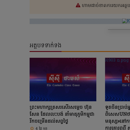
ហាមដាច់ខាតការយកអត្ថបទ
អត្ថបទទាក់ទង
ព្រះមហាក្សត្រសរសើរសម្តេច ហ៊ុន
ទូតចិនប្រាប់
សែន ដែលលះបង់ នាំមាតុភូមិកម្ពុជា
ពិសេសUNថាកា
រីកចម្រើនដល់សព្វថ្ងៃ
មនុស្ស»នៅកម
ការគោរពពី 
4 ថ្ងៃ មុន