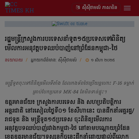
ស៊ីស៊ីថាមស៍ ភាសាចិន
Togg
navig
រដ្ឋមន្រ្តីក្រសួងការបរទេសនាំទូត១៥ប្រទេសទៅពិនិត្យ
មើលការអនុវត្តបទឈប់បាញ់នៅព្រំដែនកម្ពុជា-ថៃ
នយោបាយ
/
អ្នកយកព័ត៌មាន:
ស៊ីស៊ីថាមស៍
/
១ សីហា ២០២៥
មន្ត្រីទូតចុះទៅពិនិត្យមើលទីតាំង ដែលកងទ័ពថៃប្រើយន្តហោះ F-16 ទម្លាក់
គ្រាប់បែកប្រភេទ MK-84 តែមិនទាន់ផ្ទុះ។
ឧត្តរមានជ័យ៖ ក្រសួងការបរទេស និង សហប្រតិបត្តិការ
អន្តរជាតិ​ នៅរសៀលថ្ងៃទី០១ ខែសីហានេះ បានដឹកនាំអគ្គរដ្ឋ/
រាជទូត និង មន្រ្តីទូត១៥ប្រទេស ចុះពិនិត្យមើលការ
អនុវត្តបទឈប់បាញ់រវាងកម្ពុជា-ថៃ នៅតាមបណ្តោយព្រំដែន
ខេត្តឧត្តរមានជ័យ។ទស្សនកិច្ចនេះដឹកនាំដោយផ្ទាល់ពីលោក