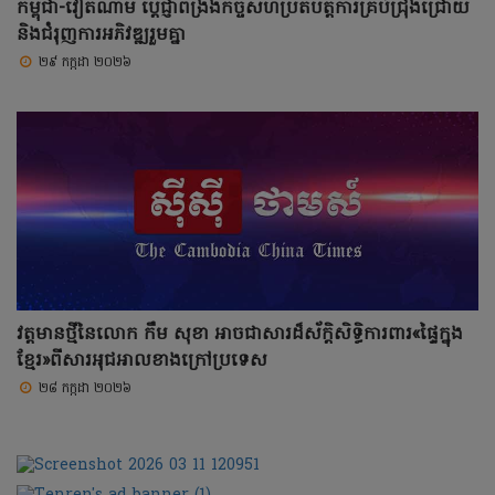
កម្ពុជា-វៀតណាម ប្តេជ្ញាពង្រឹងកិច្ចសហប្រតិបត្តិការគ្រប់ជ្រុងជ្រោយ
និងជំរុញការអភិវឌ្ឍរួមគ្នា
២៩ កក្កដា ២០២៦
វត្តមានថ្មីនៃលោក កឹម សុខា អាចជាសារដ៏ស័ក្តិសិទ្ធិការពារ«ផ្ទៃក្នុង
ខ្មែរ»ពីសារអុជអាលខាងក្រៅប្រទេស
២៨ កក្កដា ២០២៦