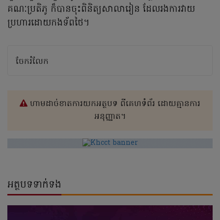
គណៈប្រតិភូ ក៏បានចុះពិនិត្យសាលារៀន ដែលរងការវាយ
ប្រហារដោយកងទ័ពថៃ។
ចែករំលែក
ហាមដាច់ខាតការយកអត្ថបទ ពីគេហទំព័រ ដោយគ្មានការ
អនុញ្ញាត។
អត្ថបទទាក់ទង