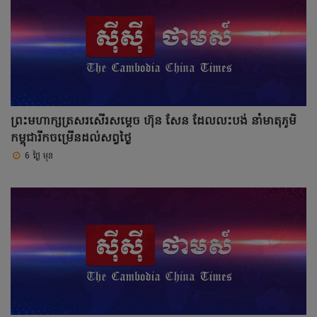
ព្រះមហាក្សត្រសរសើរសម្តេច ហ៊ុន សែន ដែលលះបង់ នាំមាតុភូមិ
កម្ពុជារីកចម្រើនដល់សព្វថ្ងៃ
6 ថ្ងៃ មុន