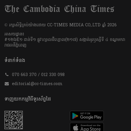
​© រក្សា​សិទ្ធិ​គ្រប់​យ៉ាង​ដោយ​ CC-TIMES MEDIA CO,.LTD ឆ្នាំ​ 2026
អាសយដ្ឋាន៖
#១២៦E១ ជាន់ទី១ ផ្លូវហ្សាលដឺហ្គោល(២១៧) សង្កាត់អូរឫស្សីទី ៤ ខណ្ឌមករា
រាជធានីភ្នំពេញ
ទំនាក់ទំនង
070 663 370 / 012 330 098
editorial@cc-times.com
ទាញយកកម្មវិធីទូរស័ព្ទដៃ