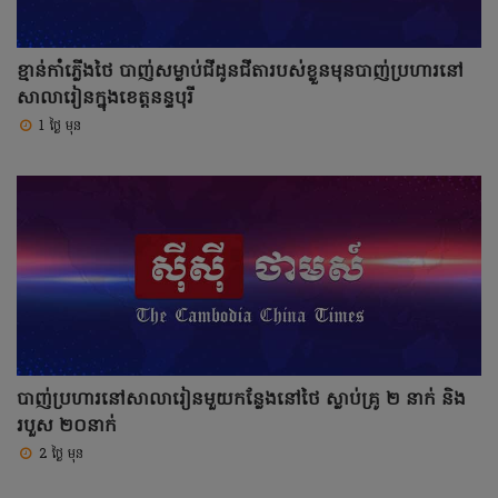
ខ្មាន់កាំភ្លើងថៃ បាញ់សម្លាប់ជីដូនជីតារបស់ខ្លួនមុនបាញ់ប្រហារនៅ
សាលារៀនក្នុងខេត្តនន្ទបុរី
1 ថ្ងៃ មុន
បាញ់ប្រហារនៅសាលារៀនមួយកន្លែងនៅថៃ ស្លាប់គ្រូ ២ នាក់ និង
របួស ២០នាក់
2 ថ្ងៃ មុន