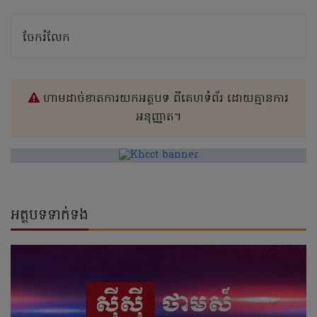
ចែករំលែក
ហាមដាច់ខាតការយកអត្ថបទ ពីគេហទំព័រ ដោយគ្មានការ
អនុញ្ញាត។
អត្ថបទទាក់ទង