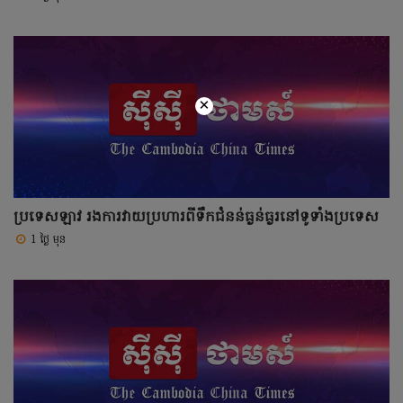
×
ប្រទេសឡាវ រងការវាយប្រហារពីទឹកជំនន់ធ្ងន់ធ្ងរនៅទូទាំងប្រទេស
1 ថ្ងៃ មុន