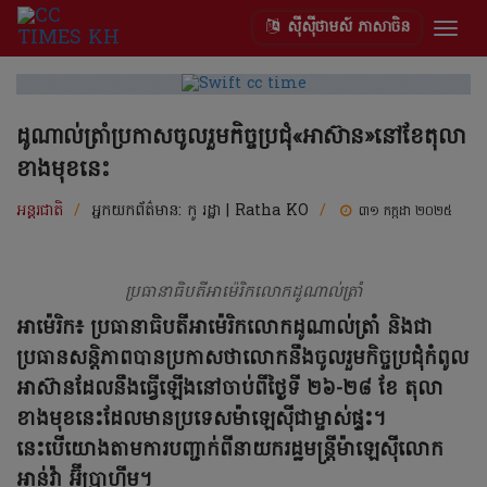
ស៊ីស៊ីថាមស៍ ភាសាចិន
Togg
navig
ដូណាល់ត្រាំប្រកាសចូលរួមកិច្ចប្រជុំ«អាស៊ាន»នៅខែតុលា
ខាងមុខនេះ
អន្តរជាតិ
/
អ្នកយកព័ត៌មាន:
កូ រដ្ឋា | Ratha KO
/
៣១ កក្កដា ២០២៥
ប្រធានាធិបតីអាម៉េរិកលោកដូណាល់ត្រាំ
អាម៉េរិក៖ ប្រធានាធិបតីអាម៉េរិកលោកដូណាល់ត្រាំ និងជា
ប្រធានសន្តិភាពបានប្រកាសថាលោកនឹងចូលរួមកិច្ចប្រជុំកំពូល
អាស៊ានដែលនឹងធ្វើឡើងនៅចាប់ពីថ្ងៃទី ២៦-២៨ ខែ តុលា
ខាងមុខនេះដែលមានប្រទេសម៉ាឡេស៊ីជាម្ចាស់ផ្ទះ។
នេះបើយោងតាមការបញ្ជាក់ពីនាយករដ្ឋមន្រ្តីម៉ាឡេស៊ីលោក
អាន់វ៉ា អ៊ីប្រាហ៊ីម។