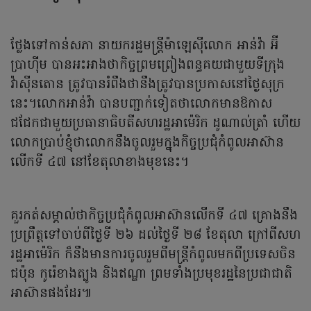
ថ្លែងទៅកាន់សភា នាយករដ្ឋមន្រ្តីម៉ាឡេស៊ីលោក អាន់វ៉ា អ៊ី
ប្រាហ៊ីម បានអះអាងថាកិច្ចព្រមព្រៀងពន្ធគយជាមួយទីក្រុង
វ៉ាស៊ីនតោន ត្រូវបានរំពឹងថានឹងត្រូវបានប្រកាសនៅថ្ងៃសុក្រ
នេះ។លោកអាន់វ៉ា បានបញ្ជាក់ទៀតថាលោកមានឱកាស
ជជែកជាមួយប្រធានាធិបតីសហរដ្ឋអាម៉េរិក ដូណាល់ត្រាំ ហើយ
លោកប្រាប់ខ្ញុំថាលោកនឹងចូលរួមក្នុងកិច្ចប្រជុំកំពូលអាស៊ាន
លើកទី ៤៧ នៅខែតុលាខាងមុខនេះ។
គួរកត់សម្គាល់ថាកិច្ចប្រជុំកំពូលអាស៊ានលើកទី ៤៧ គ្រោងនឹង
ប្រព្រឹត្តទៅចាប់ពីថ្ងៃទី ២៦ ដល់ថ្ងៃទី ២៨ ខែតុលា ក្រៅពីសហ
រដ្ឋអាម៉េរិក ក៏នឹងមានការចូលរួមពីមន្ត្រីកំពូលមកពីប្រទេសចិន
ជប៉ុន កូរ៉េខាងត្បូង និងឥណ្ឌា ព្រមទាំងប្រមុខរដ្ឋនៃប្រជាជាតិ
អាស៊ានផងដែរ៕