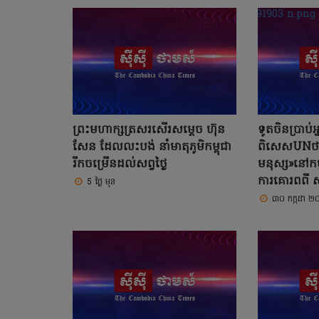
ព្រះមហាក្សត្រសរសើរសម្តេច ហ៊ុន
ទូតចិនប្រាប់
សែន ដែលលះបង់ នាំមាតុភូមិកម្ពុជា
ពិសេសUNថាកា
រីកចម្រើនដល់សព្វថ្ងៃ
មនុស្ស»នៅកម
ការគោរពពី 
5 ថ្ងៃ មុន
៣០ កក្កដា 