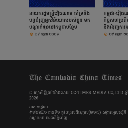
នាយករដ្ឋមន្ត្រីវៀតណាម គាំទ្រនិង
កម្ពុជា-វៀតណា
បន្តជំរុញអ្នកវិនិយោគរបស់ខ្លួន មក
កិច្ចសហប្រតិប
បណ្តាក់ទុននៅកម្ពុជាបន្ថែម
និងជំរុញការអភិ
២៩ កក្កដា ២០២៦
២៩ កក្កដា ២
​© រក្សា​សិទ្ធិ​គ្រប់​យ៉ាង​ដោយ​ CC-TIMES MEDIA CO,.LTD ឆ្នាំ
2026
អាសយដ្ឋាន៖
#១២៦E១ ជាន់ទី១ ផ្លូវហ្សាលដឺហ្គោល(២១៧) សង្កាត់អូរឫស្សីទី
ខណ្ឌមករា រាជធានីភ្នំពេញ