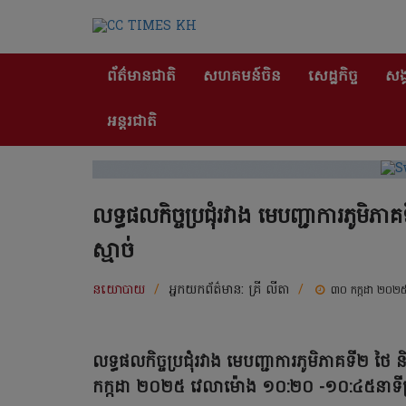
ព័ត៌មានជាតិ
សហគមន៍ចិន
សេដ្ឋកិច្ច
សង្
អន្តរជាតិ
លទ្ធផលកិច្ចប្រជុំរវាង មេបញ្ជាការភូមិភា
ស្មាច់
នយោបាយ
/
អ្នកយកព័ត៌មាន:
គ្រី លីតា
/
៣០ កក្កដា ២០២
លទ្ធផលកិច្ចប្រជុំរវាង មេបញ្ជាការភូមិភាគទី២ ថៃ ន
កក្កដា ២០២៥ វេលាម៉ោង ១០:២០ -១០:៤៥នាទីព្