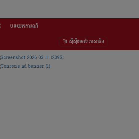
E
បទយកការណ៍
ស៊ីស៊ីថាមស៍ ភាសាចិន