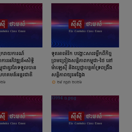
អ្នករាយការណ៍
ទូតអាម៉េរិក បង្ហោះសាររម្លឹកពីកិច្ច
រអភិវឌ្ឍន៍«សិទ្ធិ
ព្រមព្រៀងសន្តិភាពកម្ពុជា-ថៃ នៅ
្ពុជាគួរតែទទួលបាន
ម៉ាឡេស៊ី និងប្តេជ្ញាបន្តគាំទ្រពង្រឹង
សហគមន៍អន្តរជាតិ
សន្តិភាពយូរអង្វែង
២០២៦
២៩ កក្កដា ២០២៦