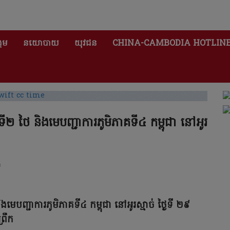
គម
នយោបាយ
យុវជន
CHINA-CAMBODIA HOTLIN
គទី២ ថៃ និងមេបញ្ជាការភូមិភាគទី៤ កម្ពុជា នៅអូរ
៥
ិងមេបញ្ជាការភូមិភាគទី៤ កម្ពុជា នៅអូរស្មាច់ ថ្ងៃទី ២៩
រឹក