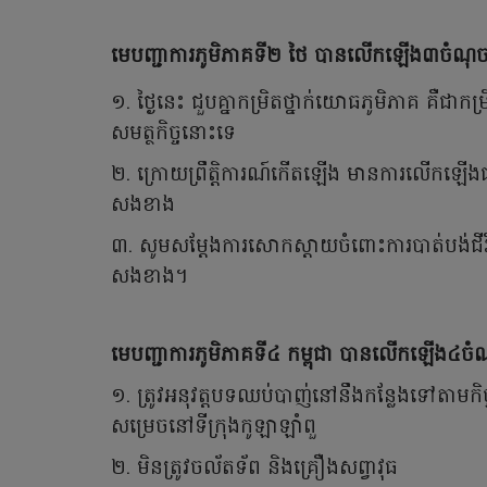
មេបញ្ជាការភូមិភាគទី២ ថៃ បានលើកឡើង៣ចំណុ
១. ថ្ងៃនេះ ជួបគ្នាកម្រិតថ្នាក់យោធភូមិភាគ គឺជាក
សមត្ថកិច្ចនោះទេ
២. ក្រោយព្រឹត្តិការណ៍កើតឡើង មានការលើកឡើងជ
សងខាង
៣. សូមសម្ដែងការសោកស្ដាយចំពោះការបាត់បង់ជីវិត
សងខាង។
មេបញ្ជាការភូមិភាគទី៤ កម្ពុជា បានលើកឡើង៤ចំ
១. ត្រូវអនុវត្តបទឈប់បាញ់នៅនឹងកន្លែងទៅតាមកិច្
សម្រេចនៅទីក្រុងកូឡាឡាំពួ
២. មិនត្រូវចល័តទ័ព និងគ្រឿងសព្វាវុធ