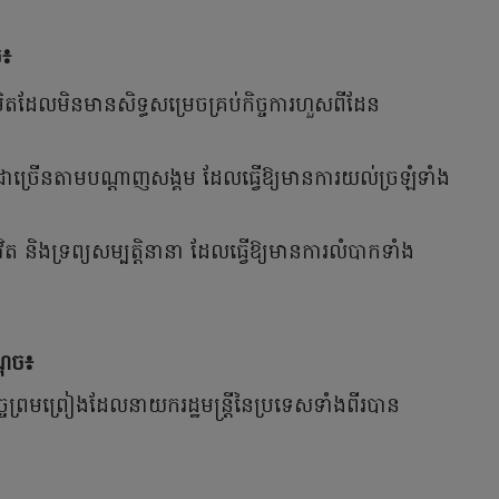
ច៖
ម្រិតដែលមិនមានសិទ្ធសម្រេចគ្រប់កិច្ចការហួសពីដែន
ាច្រើនតាមបណ្តាញសង្គម ដែលធ្វើឱ្យមានការយល់ច្រឡំទាំង
 និងទ្រព្យសម្បត្តិនានា ដែលធ្វើឱ្យមានការលំបាកទាំង
ណុច៖
ចព្រមព្រៀងដែលនាយករដ្ឋមន្រ្តីនៃប្រទេសទាំងពីរបាន