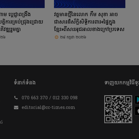
ម ប្តេជ្ញាពង្រឹង
វត្តមានថ្មីនៃលោក កឹម សុខា អាច
ត្តិការគ្រប់ជ្រុងជ្រោយ
ជាសារដ៏ស័ក្តិសិទ្ធិការពារ«ផ្ទៃក្នុង
វឌ្ឍរួមគ្នា
ខ្មែរ»ពីសារអុជអាលខាងក្រៅប្រទេស
០២៦
២៨ កក្កដា ២០២៦
ទំនាក់ទំនង
ទាញយកកម្មវិធីទូរ
070 663 370 / 012 330 098
​
editorial@cc-times.com
 ៤