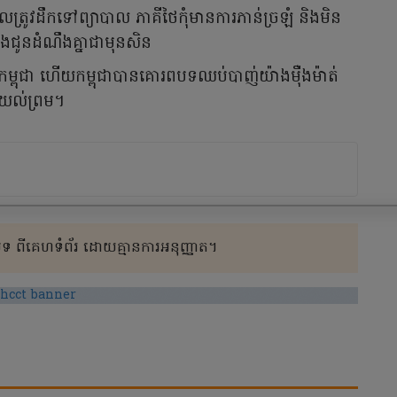
ែលត្រូវដឹកទៅព្យាបាល ភាគីថៃកុំមានការភាន់ច្រឡំ និងមិន
 និងជូនដំណឹងគ្នាជាមុនសិន
កម្ពុជា ហើយកម្ពុជាបានគោរពបទឈប់បាញ់យ៉ាងម៉ឺងម៉ាត់
យល់ព្រម។
 ពីគេហទំព័រ ដោយគ្មានការអនុញ្ញាត។