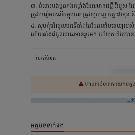
៣. ចំពោះបងប្អូនកងកម្លាំងដែលមានជម្ងឺ រឺរបួស ដ
ត្រូវបាញ់មកលើកម្ពុជាទេ ត្រូវសួរបញ្ជាក់គ្នាជាមុន
៤. សូមកុំដើរចូលមកទីតាំងនៃដែនអធិបតេយ្យរបស់
ហើយតាំងពីចូលជាធរមានរួចមក ហើយភាគីថៃបាន
ចែករំលែក
ហាមដាច់ខាតការយកអត្ថបទ
អត្ថបទទាក់ទង