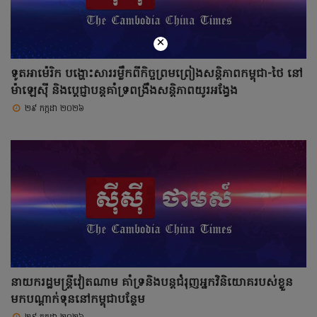
×
ទូតអាម៉េរិក បង្ហោះសាររម្លឹកពីកិច្ចព្រមព្រៀងសន្តិភាពកម្ពុជា-ថៃ នៅ
ម៉ាឡេស៊ី និងប្តេជ្ញាបន្តគាំទ្រពង្រឹងសន្តិភាពយូរអង្វែង
២៩ កក្កដា ២០២៦
នាយករដ្ឋមន្ត្រីវៀតណាម គាំទ្រនិងបន្តជំរុញអ្នកវិនិយោគរបស់ខ្លួន
មកបណ្តាក់ទុននៅកម្ពុជាបន្ថែម