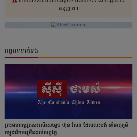
ហាមដាច់ខាតការយកអត្ថបទ ពីគេហទំព័រ ដោយគ្មានការ
អនុញ្ញាត។
អត្ថបទទាក់ទង
ព្រះមហាក្សត្រសរសើរសម្តេច ហ៊ុន សែន ដែលលះបង់ នាំមាតុភូមិ
កម្ពុជារីកចម្រើនដល់សព្វថ្ងៃ