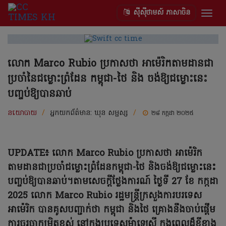
ស៊ីស៊ីថាមស៍ ភាសាចិន
Togg
navig
លោក Marco Rubio ប្រកាសថា អាម៉េរិកតាមដានជា
ប្រចាំនៃជម្លោះព្រំដែន កម្ពុជា-ថៃ និង ចង់ឱ្យជម្លោះនេះ
បញ្ចប់ឱ្យបានឆាប់
នយោបាយ
/
អ្នកយកព័ត៌មាន:
ឃុន សម្ផស្ស
/
២៨ កក្កដា ២០២៥
UPDATE៖ លោក Marco Rubio ប្រកាសថា អាម៉េរិក
តាមដានជាប្រចាំជម្លោះព្រំដែនកម្ពុជា-ថៃ និងចង់ឱ្យជម្លោះនេះ
បញ្ចប់ឱ្យបានឆាប់។តាមសេចក្តីថ្លែងការណ៍ ថ្ងៃទី 27 ខែ កក្កដា
2025 លោក Marco Rubio រដ្ឋមន្ត្រីក្រសួងការបរទេស
អាម៉េរិក បានគូសបញ្ជាក់ថា កម្ពុជា និងថៃ គ្រោងនឹងចាប់ផ្តើម
ការចរចាកម្រិតខ្ពស់ នៅក្នុងប្រទេសម៉ាឡេស៊ី ក្នុងពេលដ៏ខ្លីខាង