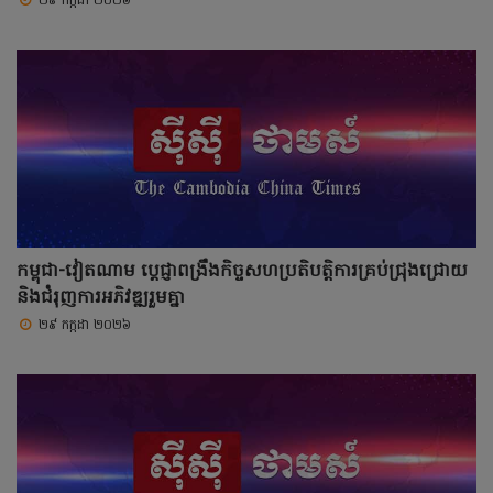
២៩ កក្កដា ២០២៦
កម្ពុជា-វៀតណាម ប្តេជ្ញាពង្រឹងកិច្ចសហប្រតិបត្តិការគ្រប់ជ្រុងជ្រោយ
និងជំរុញការអភិវឌ្ឍរួមគ្នា
២៩ កក្កដា ២០២៦