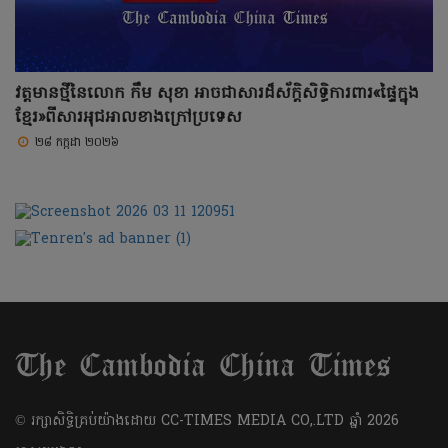
វត្តមានថ្មីនៃលោក កឹម សុខា អាចជាសារដ៏ស័ក្តិសិទ្ធិការពារ«ផ្ទៃក្នុង
ខ្មែរ»ពីសារអុជអាលខាងក្រៅប្រទេស
២៨ កក្កដា ២០២៦
​© រក្សា​សិទ្ធិ​គ្រប់​យ៉ាង​ដោយ​ CC-TIMES MEDIA CO,.LTD ឆ្នាំ​ 2026