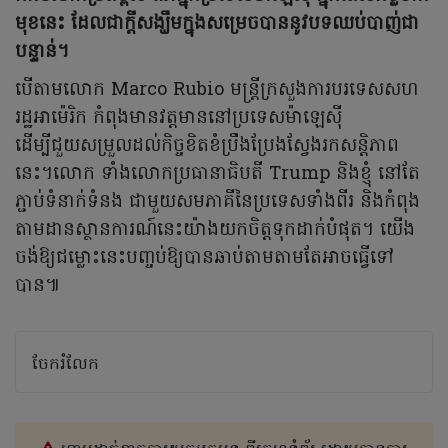
មុខនេះ ដែលជាក្តីសង្ឃឹមក្នុងសម្រេចបាននូវបទឈប់បាញ់ជា
បន្ទាន់។
បើតាមលោក Marco Rubio មន្ត្រីក្រសួងការបរទេសសហ
រដ្ឋអាម៉េរិក កំពុងមានវត្តមាននៅប្រទេសម៉ាឡេស៊ី
ដើម្បីជួយសម្រួលដល់កិច្ចខិតខំប្រឹងប្រែងស្វែងរកសន្តិភាព
នេះ។លោក ទាំងលោកប្រធានាធិបតី Trump និងខ្ញុំ នៅតែ
ភ្ជាប់ទំនាក់ទំនង ជាមួយសមភាគីនៃប្រទេសទាំងពីរ និងកំពុង
តាមដានស្ថានការណ៍នេះយ៉ាងយកចិត្តទុកដាក់បំផុត។ យើង
ចង់ឱ្យជម្លោះនេះបញ្ចប់ឱ្យបានឆាប់តាមតាមតែអាចធ្វើទៅ
បាន៕
ចែករំលែក