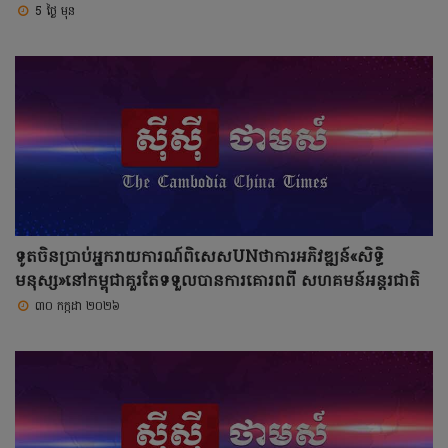
5 ថ្ងៃ មុន
ទូតចិនប្រាប់អ្នករាយការណ៍ពិសេសUNថាការអភិវឌ្ឍន៍«សិទ្ធិ
មនុស្ស»នៅកម្ពុជាគួរតែទទួលបានការគោរពពី សហគមន៍អន្តរជាតិ
៣០ កក្កដា ២០២៦