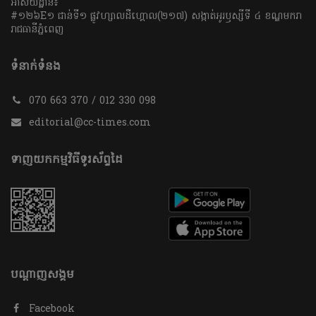
អាសយដ្ឋាន៖
#១២៦E១ ជាន់ទី១ ផ្លូវហ្សាលដឺហ្គោល(២១៧) សង្កាត់អូរឫស្សីទី ៤ ខណ្ឌមករា
រាជធានីភ្នំពេញ
ទំនាក់ទំនង
070 663 370 / 012 330 098
editorial@cc-times.com
ទាញយកកម្មវិធីទូរស័ព្ទដៃ
បណ្តាញសង្គម
Facebook