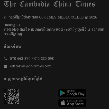
​© រក្សា​សិទ្ធិ​គ្រប់​យ៉ាង​ដោយ​ CC-TIMES MEDIA CO,.LTD ឆ្នាំ​ 2026
អាសយដ្ឋាន៖
#១២៦E១ ជាន់ទី១ ផ្លូវហ្សាលដឺហ្គោល(២១៧) សង្កាត់អូរឫស្សីទី ៤ ខណ្ឌមករា
រាជធានីភ្នំពេញ
ទំនាក់ទំនង
070 663 370 / 012 330 098
editorial@cc-times.com
ទាញយកកម្មវិធីទូរស័ព្ទដៃ