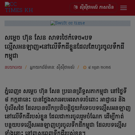
ស៊ីស៊ីថាមស៍ ភាសាចិន
Togg
navig
សម្តេច ហ៊ុន សែន សាទរថៃកំទេច«បទ
ល្មើសអនឡាញ»នៅលើទឹកដីខ្លួនដែលតែហូរចូលទឹកដី
កម្ពុជា
នយោបាយ
/
អ្នកយកព័ត៌មាន:
ស៊ីស៊ីថាមស៍
/
៨ កក្កដា ២០២៥
ភ្នំពេញ៖ សម្តេច ហ៊ុន សែន ប្រធានព្រឹទ្ធសភាកម្ពុជា នៅថ្ងៃទី
៨ កក្កដានេះ បានថ្លែងសារអបអរសាទរចំពោះ អាជ្ញាធរ និង
ប៉ូលីសថៃ ដែលបានបើកប្រតិបត្តិជួយកំទេចបទល្មើសអនឡាញ
នៅលើទឹកដីរបស់ខ្លួន ដែលជាការចូលរួមចំណែក ដើម្បីកាត់
បន្ថយបទល្មើសអនឡាញហូរចូលទឹកដីកម្ពុជា ដែលបទល្មើស
ទាំងនោះ នៅពាសពេញទឹកដីរបស់ខ្លួន។