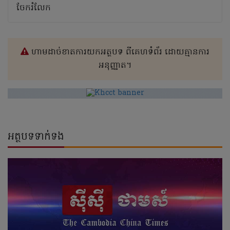
ចែករំលែក
ហាមដាច់ខាតការយកអត្ថបទ ពីគេហទំព័រ ដោយគ្មានការ
អនុញ្ញាត។
អត្ថបទទាក់ទង