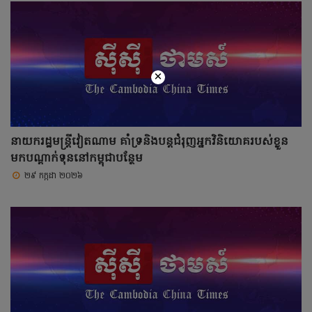
×
នាយករដ្ឋមន្ត្រីវៀតណាម គាំទ្រនិងបន្តជំរុញអ្នកវិនិយោគរបស់ខ្លួន
មកបណ្តាក់ទុននៅកម្ពុជាបន្ថែម
២៩ កក្កដា ២០២៦