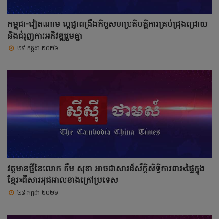
កម្ពុជា-វៀតណាម ប្តេជ្ញាពង្រឹងកិច្ចសហប្រតិបត្តិការគ្រប់ជ្រុងជ្រោយ
និងជំរុញការអភិវឌ្ឍរួមគ្នា
២៩ កក្កដា ២០២៦
វត្តមានថ្មីនៃលោក កឹម សុខា អាចជាសារដ៏ស័ក្តិសិទ្ធិការពារ«ផ្ទៃក្នុង
ខ្មែរ»ពីសារអុជអាលខាងក្រៅប្រទេស
២៨ កក្កដា ២០២៦