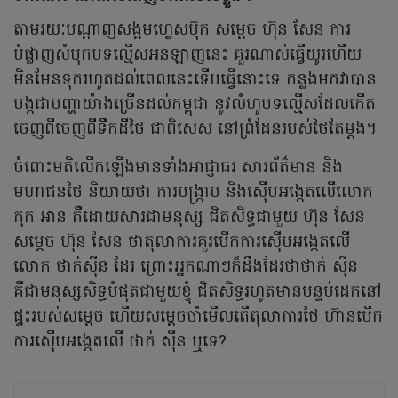
តាមរយៈបណ្តាញសង្គមហ្វេសប៊ុក សម្តេច ហ៊ុន សែន ការ
បំផ្លាញសំបុកបទល្មើសអនឡាញនេះ គួរណាស់ធ្វើយូរហើយ
មិនមែនទុករហូតដល់ពេលនេះទើបធ្វើនោះទេ កន្លងមកវាបាន
បង្កជាបញ្ហាយ៉ាងច្រើនដល់កម្ពុជា នូវលំហូបទល្មើសដែលកើត
ចេញពីចេញពីទឹកដីថៃ ជាពិសេស នៅព្រំដែនរបស់ថៃតែម្តង។
ចំពោះមតិលើកឡើងមានទាំងអាជ្ញាធរ សារព័ត៌មាន និង
មហាជនថៃ និយាយថា ការបង្រ្កាប និងស៊ើបអង្កេតលើលោក
កុក អាន គឺដោយសារជាមនុស្ស ជិតសិទ្ធជាមួយ ហ៊ុន សែន
សម្តេច ហ៊ុន សែន ថាតុលាការគួរបើកការស៊ើបអង្កេតលើ
លោក ថាក់​ស៊ីន ដែរ ព្រោះអ្នកណាៗក៏ដឹងដែរថា​ថាក់ ស៊ីន
គឺជាមនុស្សសិទ្ធបំផុតជាមួយខ្ញុំ ជិតសិទ្ធរហូតមានបន្ទប់ដេកនៅ
ផ្ទះរបស់សម្តេច ហើយសម្តេចចាំមើលតើតុលាការថៃ ហ៊ានបើក
ការស៊ើបអង្កេតលើ ថាក់ ស៊ីន ឬទេ?