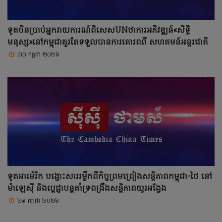
ទូតចិនប្រាប់អ្នករាយការណ៍ពិសេសUNថាការអភិវឌ្ឍន៍«សិទ្ធិ
មនុស្ស»នៅកម្ពុជាគួរតែទទួលបានការគោរពពី សហគមន៍អន្តរជាតិ
៣០ កក្កដា ២០២៦
ទូតអាម៉េរិក បង្ហោះសាររម្លឹកពីកិច្ចព្រមព្រៀងសន្តិភាពកម្ពុជា-ថៃ នៅ
ម៉ាឡេស៊ី និងប្តេជ្ញាបន្តគាំទ្រពង្រឹងសន្តិភាពយូរអង្វែង
២៩ កក្កដា ២០២៦