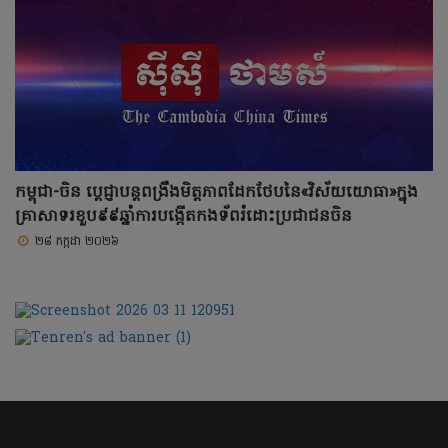
កម្ពុជា-ចិន ប្តេជ្ញាបន្តពង្រឹងមិត្តភាពដែកថែបនៃ«វិស័យយោធា»ក្នុង
គ្រាសាទរខួប៩៩ឆ្នាំការបង្កើតកងទ័ពរំដោះប្រជាជនចិន
២៨ កក្កដា ២០២៦