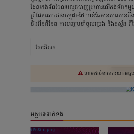
ដែលកងទ័ពថៃលបលួចបាញ់ប្រហារលើកងទ័ពកម្ពុជានា
ព្រំដែនគោករវាងកម្ពុជា-ថៃ កាន់តែមានភាពតានតឹងខ្លា
និងអ៊ីនធឺនែត ការបញ្ឈប់នាំចូលប្រេង និងឧស្ម័ន 
ចែករំលែក
ហាមដាច់ខាតការយកអត្ថបទ
អត្ថបទទាក់ទង