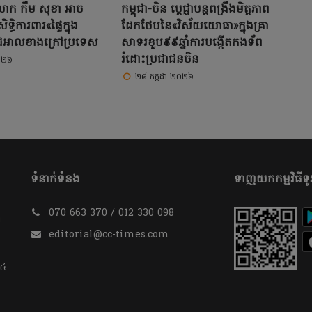
ៃលោក កឹម សុខា អាច
កម្ពុជា-ចិន ប្តេជ្ញាបន្តពង្រឹងមិត្តភាព
ទ្ធិការពារ«ផ្ទៃក្នុង
ដែកថែបនៃ«វិស័យយោធា»ក្នុងគ្រា
អុជអាលខាងក្រៅប្រទេស
សាទរខួប៩៩ឆ្នាំការបង្កើតកងទ័ព
រំដោះប្រជាជនចិន
០២៦
២៨ កក្កដា ២០២៦
ទំនាក់ទំនង
ទាញយកកម្មវិធីទូរ
070 663 370 / 012 330 098
​
editorial@cc-times.com
 ៤