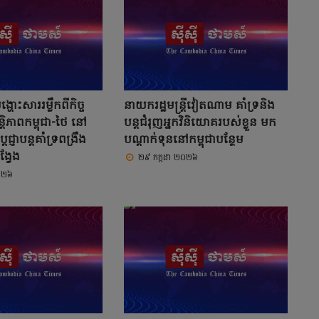
្ហោះសាររម្លឹកពីកិច្ច
នាយករដ្ឋមន្ត្រីវៀតណាម គាំទ្រនិង
តិភាពកម្ពុជា-ថៃ នៅ
បន្តជំរុញអ្នកវិនិយោគរបស់ខ្លួន មក
តេជ្ញាបន្តគាំទ្រពង្រឹង
បណ្តាក់ទុននៅកម្ពុជាបន្ថែម
ង្វែង
២៩ កក្កដា ២០២៦
០២៦