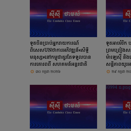
ទូតចិនប្រាប់អ្នករាយការណ៍
ទូតអាម៉េរិក បង
ពិសេសUNថាការអភិវឌ្ឍន៍«សិទ្ធិ
ព្រមព្រៀងសន្
មនុស្ស»នៅកម្ពុជាគួរតែទទួលបាន
ម៉ាឡេស៊ី និងប្
ការគោរពពី សហគមន៍អន្តរជាតិ
សន្តិភាពយូរអ
៣០ កក្កដា ២០២៦
២៩ កក្កដា ២