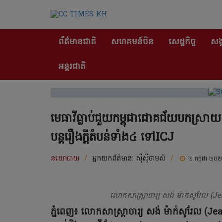
ព័ត៌មានជាតិ
សហគមន៍ចិន
សេដ្ឋកិច្ច
សង្
អន្តរជាតិ
មេធាវីធ្លាប់ជួយកម្ពុជាជោគជ័យបកស្រាយ
បន្តរឿងក្តីតំបន់ទាំង៤ ទៅICJ
នយោបាយ
/
អ្នកយកព័ត៌មាន:
ស៊ីស៊ីថាមស៍
/
២ កក្កដា ២០
លោកសាស្ត្រាចារ្យ សង់ ម៉ាក់សូរែល (
ភ្នំពេញ៖ លោកសាស្ត្រាចារ្យ សង់ ម៉ាក់សូរែល (Jea