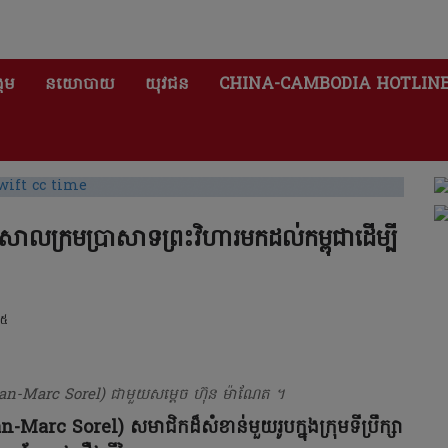
គម
នយោបាយ
យុវជន
CHINA-CAMBODIA HOTLIN
សាលក្រមប្រាសាទព្រះវិហារមកដល់កម្ពុជាដើម្បី
២៥
Jean-Marc Sorel) ជាមួយសម្តេច ហ៊ុន ម៉ាណែត ។
n-Marc Sorel) សមាជិកដ៏សំខាន់មួយរូបក្នុងក្រុមទីប្រឹក្សា