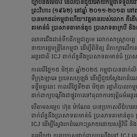
ច្បាប់និងមេធាវី ដែលបានជួយអោយកម្ពុជាទទួលជោ
ព្រះវិហារ (១៩៦២) នៅឆ្នាំ ២០១១-២០១៣ នៅតុលាកា
បានមកដល់កម្ពុជាហើយ។វត្តមានរបស់លោក គឺដើម្បីជ
តាមាន់ធំ ប្រាសាទតាមាន់តូច ប្រាសាទតាក្របី និងតំ
ឈានជើងជាន់ទឹកដីកម្ពុជាភ្លាម លោកសាស្ត្រាចារ្
នាយករដ្ឋមន្ត្រីនៃកម្ពុជា ដើម្បីពិនិត្យ ពិភាក្សាលើការ
អន្តរជាតិ ICJ ពាក់ព័ន្ធនឹងប្រាសាទតាមាន់ធំ ប្រា
កាលពីថ្ងៃ១៥ មិថុនា ឆ្នាំ២០២៥ កម្ពុជាបានដាក់លិ
ទីក្រុងឡាអេ ប្រទេសហូឡង់ ដើម្បីជួយស្វែងរកដំណោ
ទន្ទឹមគ្នានេះ កាលពីថ្ងៃទី២៣ មិថុនា រដ្ឋាភិបាល
ដាក់ពាក្យបណ្តឹងជាផ្លូវការទៅតុលាការយុត្តិធម៌អន្ត
បើតាមសម្តេច ហ៊ុន ម៉ាណែត បានប្រកាសពីជំហររបស់
ពាក់ព័ន្ធនឹងប្រាសាទតាមាន់ធំ ប្រាសាទតាមាន់តូច ប
ICJ ដើម្បីស្វែងរកដំណោះស្រាយដោយសន្តិវិធី និងផ
គួររម្លឹកថា ការប្រកាសដាក់ពាក្យបណ្តឹងទៅ ICJ នេ