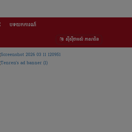
E
បទយកការណ៍
ស៊ីស៊ីថាមស៍ ភាសាចិន