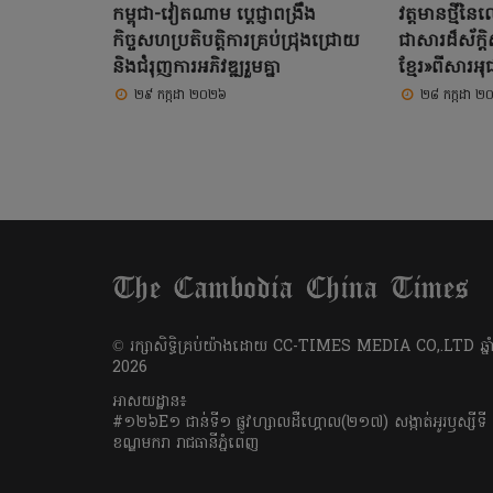
កម្ពុជា-វៀតណាម ប្តេជ្ញាពង្រឹង
វត្តមានថ្មីន
កិច្ចសហប្រតិបត្តិការគ្រប់ជ្រុងជ្រោយ
ជាសារដ៏ស័ក្តិសិ
និងជំរុញការអភិវឌ្ឍរួមគ្នា
ខ្មែរ»ពីសារ
២៩ កក្កដា ២០២៦
២៨ កក្កដា ២
​© រក្សា​សិទ្ធិ​គ្រប់​យ៉ាង​ដោយ​ CC-TIMES MEDIA CO,.LTD ឆ្នាំ
2026
អាសយដ្ឋាន៖
#១២៦E១ ជាន់ទី១ ផ្លូវហ្សាលដឺហ្គោល(២១៧) សង្កាត់អូរឫស្សីទី
ខណ្ឌមករា រាជធានីភ្នំពេញ