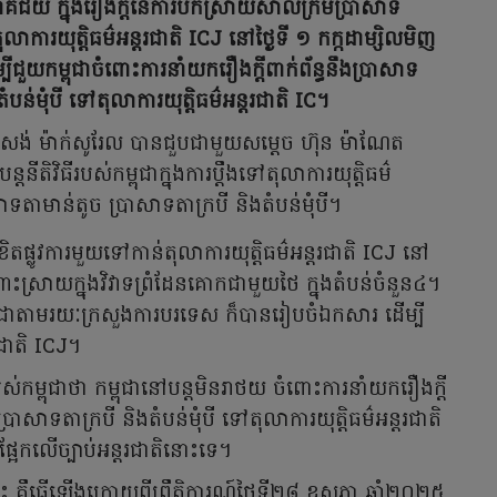
គជ័យ ក្នុងរឿងក្តីនៃការបកស្រាយសាលក្រមប្រាសាទ
រយុត្តិធម៌អន្តរជាតិ ICJ នៅថ្ងៃទី ១ កក្កដាម្សិលមិញ
ួយកម្ពុជាចំពោះការនាំយករឿងក្តីពាក់ព័ន្ធនឹងប្រាសាទ
បន់មុំបី ទៅតុលាការយុត្តិធម៌អន្តរជាតិ IC។
យ សង់ ម៉ាក់សូរែល បានជួបជាមួយសម្តេច ហ៊ុន ម៉ាណែត
បន្តនីតិវិធីរបស់កម្ពុជាក្នុងការប្ដឹងទៅតុលាការយុត្តិធម៌
សាទតាមាន់តូច ប្រាសាទតាក្របី និងតំបន់មុំបី។
ខិតផ្លូវការមួយទៅកាន់តុលាការយុត្តិធម៌អន្តរជាតិ ICJ នៅ
ះស្រាយក្នុងវិវាទព្រំដែនគោកជាមួយថៃ ក្នុងតំបន់ចំនួន៤។
កម្ពុជាតាមរយៈក្រសួងការបរទេស ក៏បានរៀបចំឯកសារ ដើម្បី
រជាតិ ICJ។
កម្ពុជាថា កម្ពុជានៅបន្តមិនរាថយ ចំពោះការនាំយករឿងក្តី
្រាសាទតាក្របី និងតំបន់មុំបី ទៅតុលាការយុត្តិធម៌អន្តរជាតិ
្អែកលើច្បាប់អន្តរជាតិនោះទេ។
ះ គឹធ្វើឡើងក្រោយពីព្រឹត្តិការណ៍ថ្ងៃទី២៨ ឧសភា ឆ្នាំ២០២៥