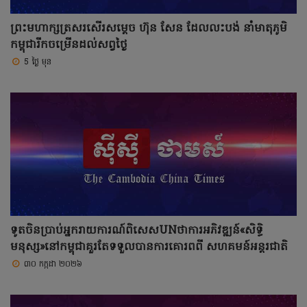
ព្រះមហាក្សត្រសរសើរសម្តេច ហ៊ុន សែន ដែលលះបង់ នាំមាតុភូមិ
កម្ពុជារីកចម្រើនដល់សព្វថ្ងៃ
5 ថ្ងៃ មុន
ទូតចិនប្រាប់អ្នករាយការណ៍ពិសេសUNថាការអភិវឌ្ឍន៍«សិទ្ធិ
មនុស្ស»នៅកម្ពុជាគួរតែទទួលបានការគោរពពី សហគមន៍អន្តរជាតិ
៣០ កក្កដា ២០២៦