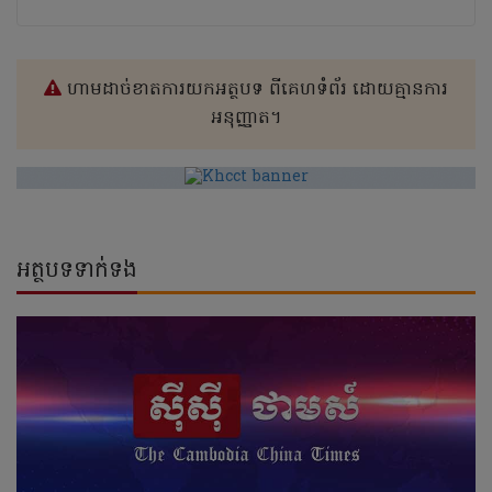
ហាមដាច់ខាតការយកអត្ថបទ ពីគេហទំព័រ ដោយគ្មានការ
អនុញ្ញាត។
អត្ថបទទាក់ទង