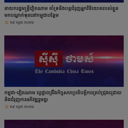
នាយករដ្ឋមន្ត្រីវៀតណាម គាំទ្រនិងបន្តជំរុញអ្នកវិនិយោគរបស់ខ្លួន
មកបណ្តាក់ទុននៅកម្ពុជាបន្ថែម
២៩ កក្កដា ២០២៦
កម្ពុជា-វៀតណាម ប្តេជ្ញាពង្រឹងកិច្ចសហប្រតិបត្តិការគ្រប់ជ្រុងជ្រោយ
និងជំរុញការអភិវឌ្ឍរួមគ្នា
២៩ កក្កដា ២០២៦