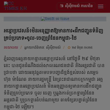
ស៊ីស៊ីថាមស៍ ភាសាចិន
Togg
navig
អន្តោប្រវេសន៍៖មិនអនុញ្ញាតឱ្យមានការ«ដឹកជញ្ជូនទំនិញ
គ្រប់ប្រភេទ»ចូល-ចេញព្រំដែនកម្ពុជា-ថៃ
នយោបាយ
/
អ្នកយកព័ត៌មាន:
ស៊ីស៊ីថាមស៍
/
២៩ មិថុនា ២០២៥
ភ្នំពេញ៖អគ្គនាយកដ្ឋានអន្តោប្រវេសន៍ នៅថ្ងៃទី ២៩ មិថុនា
នេះ បានជូនដំណឹងដល់សាធារណជនជាតិ និងអន្តរជាតិ បាន
ជ្រាបថា ដោយអនុវត្តតាមបទបញ្ជាដ៏ខ្ពង់ខ្ពស់របស់ សម្តេច
ហ៊ុន ម៉ាណែត នាយករដ្ឋមន្ត្រី នៃព្រះរាជាណាចក្រកម្ពុជា អគ្គ
នាយកដ្ឋានអន្តោប្រវេសន៍ មិនអនុញ្ញាតឲ្យមានការដឹកជញ្ជូន
ទំនិញគ្រប់ប្រភេទ ចូល ចេញ ឬឆ្លងកាត់ច្រកទ្វារព្រំដែន
អន្តរជាតិ ឬច្រកទ្វារតំបន់ណាមួយ តាមខ្សែរបន្ទាត់ព្រំដែន
កម្ពុជា-ថៃ ឡើយ។