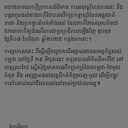
យោងតាមសេចក្តីប្រកាសព័ត៌មាន ការអនុវត្តវិធានការនេះ នឹង
បន្តរហូតដល់ខាងភាគីថៃបានបើកច្រកទ្វារព្រំដែនអន្តរជាតិ
នានា និងច្រកទ្វារតំបន់ទាំងអស់ ដែលភាគីថៃសម្រេចបិទជា
ឯកតោភាគីឲ្យដំណើរការជាប្រក្រតីភាពឡើងវិញ ដូចមុន
ថ្ងៃទី០៧ ខែមិថុនា ឆ្នាំ២០២៥ កន្លងមកនេះ។
ការប្រកាសនេះ គឺធ្វើឡើងក្រោយពីអជ្ញាធរមានសមត្ថកិច្ចរបស់
កម្ពុជា នៅថ្ងៃទី ២៩ មិថុនានេះ ទទួលបានលិខិតពីភាគីថៃ នៅ
ខេត្តស្រះកែវ ស្នើសុំឱ្យមានការបើកច្រកព្រំដែនកម្ពុជា-ថៃមួយ
ចំនួន និង អនុញ្ញាតឲរថយន្តដឹកទំនិញចេញ-ចូល ដើម្បីបន្ធូរ
ការប៉ះពាល់ដល់ជីវភាពរស់នៅរបស់ប្រជាពលរដ្ឋ៕
ចែករំលែក