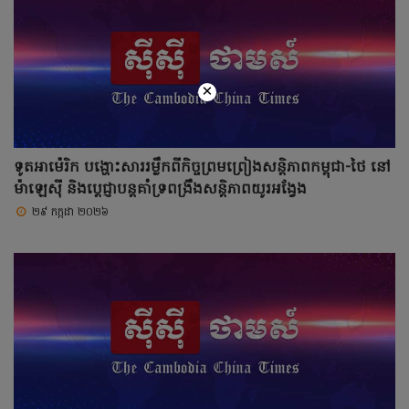
×
ទូតអាម៉េរិក បង្ហោះសាររម្លឹកពីកិច្ចព្រមព្រៀងសន្តិភាពកម្ពុជា-ថៃ នៅ
ម៉ាឡេស៊ី និងប្តេជ្ញាបន្តគាំទ្រពង្រឹងសន្តិភាពយូរអង្វែង
២៩ កក្កដា ២០២៦