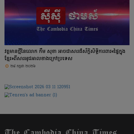
វត្តមានថ្មីនៃលោក កឹម សុខា អាចជាសារដ៏ស័ក្តិសិទ្ធិការពារ«ផ្ទៃក្នុង
ខ្មែរ»ពីសារអុជអាលខាងក្រៅប្រទេស
២៨ កក្កដា ២០២៦