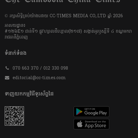
​© រក្សា​សិទ្ធិ​គ្រប់​យ៉ាង​ដោយ​ CC-TIMES MEDIA CO,.LTD ឆ្នាំ​ 2026
អាសយដ្ឋាន៖
#១២៦E១ ជាន់ទី១ ផ្លូវហ្សាលដឺហ្គោល(២១៧) សង្កាត់អូរឫស្សីទី ៤ ខណ្ឌមករា
រាជធានីភ្នំពេញ
ទំនាក់ទំនង
070 663 370 / 012 330 098
editorial@cc-times.com
ទាញយកកម្មវិធីទូរស័ព្ទដៃ