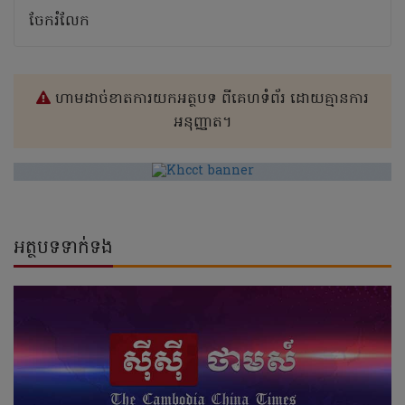
ចែករំលែក
ហាមដាច់ខាតការយកអត្ថបទ ពីគេហទំព័រ ដោយគ្មានការ
អនុញ្ញាត។
អត្ថបទទាក់ទង