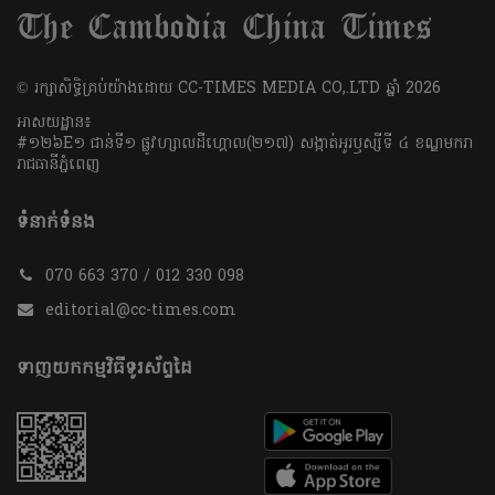
​© រក្សា​សិទ្ធិ​គ្រប់​យ៉ាង​ដោយ​ CC-TIMES MEDIA CO,.LTD ឆ្នាំ​ 2026
អាសយដ្ឋាន៖
#១២៦E១ ជាន់ទី១ ផ្លូវហ្សាលដឺហ្គោល(២១៧) សង្កាត់អូរឫស្សីទី ៤ ខណ្ឌមករា
រាជធានីភ្នំពេញ
ទំនាក់ទំនង
070 663 370 / 012 330 098
editorial@cc-times.com
ទាញយកកម្មវិធីទូរស័ព្ទដៃ