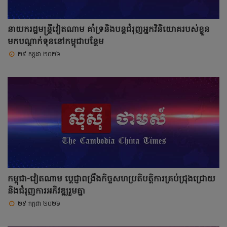
នាយករដ្ឋមន្ត្រីវៀតណាម គាំទ្រនិងបន្តជំរុញអ្នកវិនិយោគរបស់ខ្លួន
មកបណ្តាក់ទុននៅកម្ពុជាបន្ថែម
២៩ កក្កដា ២០២៦
កម្ពុជា-វៀតណាម ប្តេជ្ញាពង្រឹងកិច្ចសហប្រតិបត្តិការគ្រប់ជ្រុងជ្រោយ
និងជំរុញការអភិវឌ្ឍរួមគ្នា
២៩ កក្កដា ២០២៦