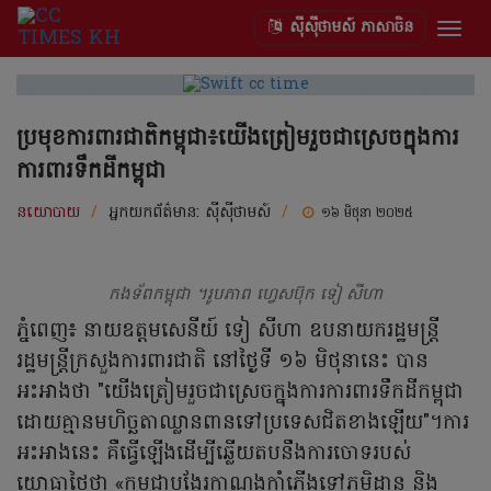
ស៊ីស៊ីថាមស៍ ភាសាចិន
Togg
navig
ប្រមុខការពារជាតិកម្ពុជា៖យើងត្រៀមរួចជាស្រេចក្នុងការ
ការពារទឹកដីកម្ពុជា
នយោបាយ
/
អ្នកយកព័ត៌មាន:
ស៊ីស៊ីថាមស៍
/
១៦ មិថុនា ២០២៥
កងទ័ពកម្ពុជា ។រូបភាព ហ្វេសប៊ុក ទៀ សីហា
ភ្នំពេញ៖ នាយឧត្តមសេនីយ៍​ ទៀ សីហា ឧបនាយករដ្ឋមន្រ្តី
រដ្ឋមន្រ្តីក្រសួងការពារជាតិ នៅថ្ងៃទី ១៦ មិថុនានេះ បាន
អះអាងថា "យើងត្រៀមរួចជាស្រេចក្នុងការការពារទឹកដីកម្ពុជា
ដោយគ្មានមហិច្ឆតាឈ្លានពានទៅប្រទេសជិតខាងឡើយ"។ការ
អះអាងនេះ គឺធ្វើឡើងដើម្បីឆ្លើយតបនឹងការចោទរបស់
យោធាថៃថា «កម្ពុជាបង្វែរកាណុងកាំភ្លើងទៅភូមិដ្ឋាន និង