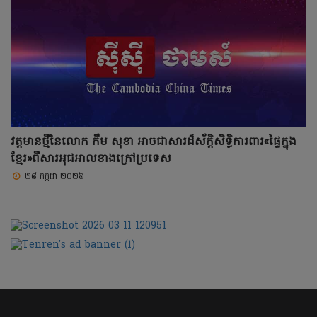
វត្តមានថ្មីនៃលោក កឹម សុខា អាចជាសារដ៏ស័ក្តិសិទ្ធិការពារ«ផ្ទៃក្នុង
ខ្មែរ»ពីសារអុជអាលខាងក្រៅប្រទេស
២៨ កក្កដា ២០២៦