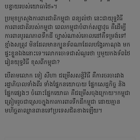
បន្ទាយរបស់យោធាថៃ»។
ប្រមុខក្រសួងការពារជាតិកម្ពុជា ពន្យល់ថា នេះជាយុទ្ធវិធី
ការពារជាតិរបស់កម្ពុជា ពេលកម្ពុជាបំពាក់សព្វាវុធ គឺដើម្បី
ការពារបូរណភាពទឹកដី ច្បាស់ណាស់គោលដៅគឺទម្រង់ទៅ
ខ្មាំងសត្រូវ មិនដែលមានក្បួនទ័ពណាដែលបង្វែរកាណុង មក
ផ្ទះខ្លួនឯងនោះទេ។លោកចោទជាសំណួរថា ឬមួយកងទ័ពថៃ
រៀនយុទ្ធវិធី ខុសពីកម្ពុជា?
បើតាមលោក ទៀ សីហា ជម្រើសសន្តិវិធី គឺការចរចារវាង
រដ្ឋាភិបាលទាំងពីរ ទាំងផ្នែកនយោបាយ ផ្នែកសេដ្ឋកិច្ច និង
ផ្នែកផ្សេងៗ ចំពោះផ្នែកយោធា គឺជម្រើសចុងក្រោយ។កម្ពុជា
ត្រៀមរួចជាស្រេចក្នុងការការពារទឹកដីកម្ពុជា ដោយគ្មាន
មហិច្ឆតាឈ្លានពានទៅប្រទេសជិតខាងឡើយ។