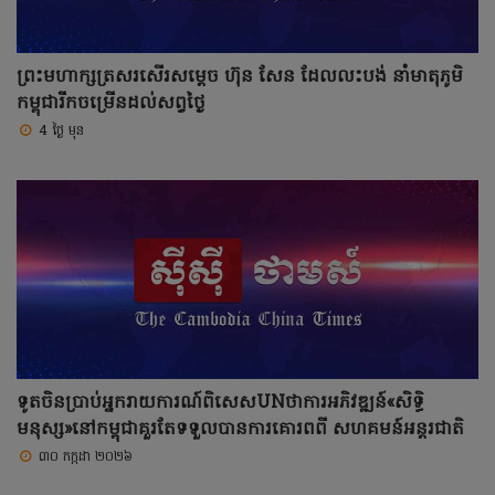
ព្រះមហាក្សត្រសរសើរសម្តេច ហ៊ុន សែន ដែលលះបង់ នាំមាតុភូមិ
កម្ពុជារីកចម្រើនដល់សព្វថ្ងៃ
4 ថ្ងៃ មុន
ទូតចិនប្រាប់អ្នករាយការណ៍ពិសេសUNថាការអភិវឌ្ឍន៍«សិទ្ធិ
មនុស្ស»នៅកម្ពុជាគួរតែទទួលបានការគោរពពី សហគមន៍អន្តរជាតិ
៣០ កក្កដា ២០២៦