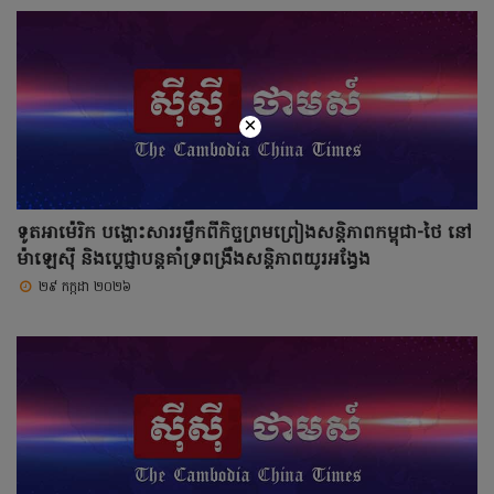
×
ទូតអាម៉េរិក បង្ហោះសាររម្លឹកពីកិច្ចព្រមព្រៀងសន្តិភាពកម្ពុជា-ថៃ នៅ
ម៉ាឡេស៊ី និងប្តេជ្ញាបន្តគាំទ្រពង្រឹងសន្តិភាពយូរអង្វែង
២៩ កក្កដា ២០២៦