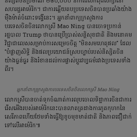
និស្សិតចិនប្រមាណ ២៨០,០០០ នាក់ដែលកំពុងសិក្សានៅ
សហរដ្ឋអាម៉េរិក។ ជាការឆ្លើយតបប្រទេសចិនបានប្រឆាំងយ៉ាង
ម៉ឺងម៉ាត់ចំពោះទង្វើនេះ។ អ្នកនាំពាក្យក្រសួងការ
បរទេសចិនចិនលោកស្រី Mao Ning បានចោទប្រកាន់
រដ្ឋបាល Trump ថាបានប្រើប្រាស់សន្តិសុខជាតិ និងមនោគម
វិជ្ជាជាលេសសម្រាប់ការសម្រេចចិត្ត "មិនសមហេតុផល" ដែល
"បំផ្លាញសិទ្ធិ និងផលប្រយោជន៍ស្របច្បាប់របស់និស្សិតចិន
យ៉ាងធ្ងន់ធ្ងរ និងរំខានដល់ការផ្លាស់ប្តូរវប្បធម៌រវាងប្រទេសទាំង
ពីរ។
អ្នកនាំពាក្យក្រសួងការបរទេសចិនចិនលោកស្រី Mao Ning
លោកស្រីបានចាត់ទុកចំណាត់ការលុបចោលទិដ្ឋាការចិនជាការ
រើសអើងរបស់អាម៉េរិកនេះបានលាតត្រដាងការភូតកុហកនៃ
សេរីភាពហើយថែមទាំងធ្វើឱ្យខូចមុខមាត់ជាតិ និងភាពជឿជាក់
ទៅលើអាម៉េរិក៕