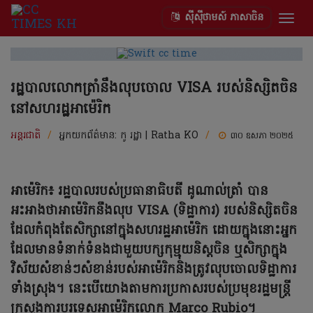
ស៊ីស៊ីថាមស៍ ភាសាចិន
Togg
navig
រដ្ឋបាលលោកត្រាំនឹងលុបចោល VISA របស់និស្សិតចិន
នៅសហរដ្ឋអាម៉េរិក
អន្តរជាតិ
/
អ្នកយកព័ត៌មាន:
កូ រដ្ឋា | Ratha KO
/
៣០ ឧសភា ២០២៥
អាម៉េរិក៖ រដ្ឋបាលរបស់ប្រធានាធិបតី ដូណាល់ត្រាំ បាន
អះអាងថាអាម៉េរិកនឹងលុប VISA (ទិដ្ឋាការ) របស់និស្សិតចិន
ដែលកំពុងតែសិក្សានៅក្នុងសហរដ្ឋអាម៉េរិក ដោយក្នុងនោះអ្នក
ដែលមានទំនាក់ទំនងជាមួយបក្សកុម្មុយនិស្តចិន ឬសិក្សាក្នុង
វិស័យសំខាន់ៗសំខាន់របស់អាម៉េរិកនិងត្រូវលុបចោលទិដ្ឋាការ
ទាំងស្រុង។ នេះបើយោងតាមការប្រកាសរបស់ប្រមុខរដ្ឋមន្រ្តី
ក្រសួងការបរទេសអាម៉េរិកលោក Marco Rubio។