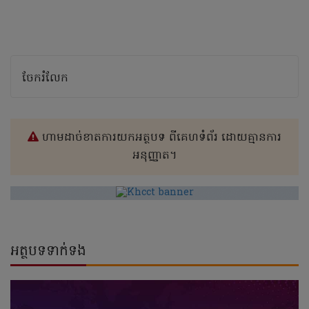
ចែករំលែក
ហាមដាច់ខាតការយកអត្ថបទ ពីគេហទំព័រ ដោយគ្មានការ
អនុញ្ញាត។
អត្ថបទទាក់ទង