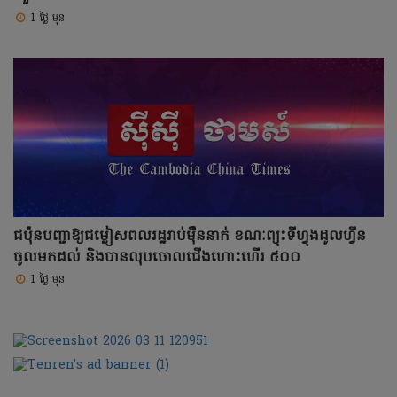
1 ថ្ងៃ មុន
ជប៉ុនបញ្ជាឱ្យជម្លៀសពលរដ្ឋរាប់ម៉ឺននាក់ ខណៈព្យុះទីហ្វុងដូលហ្វីន
ចូលមកដល់ និងបានលុបចោលជើងហោះហើរ ៥០០
1 ថ្ងៃ មុន