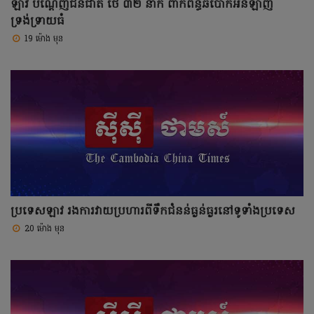
ឡាវ បណ្តេញជនជាតិ ថៃ ៣២ នាក់ ពាក់ព័ន្ធឆបោកអនឡាញ
ទ្រង់ទ្រាយធំ
19 ម៉ោង មុន
ប្រទេសឡាវ រងការវាយប្រហារពីទឹកជំនន់ធ្ងន់ធ្ងរនៅទូទាំងប្រទេស
20 ម៉ោង មុន