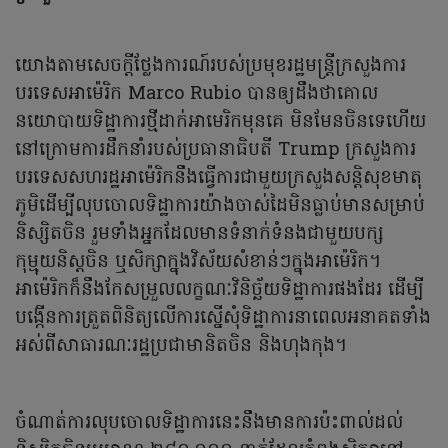
យោងតាមសេចក្តីថ្លែងការណ៍របស់ប្រមុខរដ្ឋមន្រ្តីក្រសួងការ
បរទេសអាម៉េរិក Marco Rubio បានឲ្យដឹងថាគោល
នយោបាយទិដ្ឋាការថ្មីដាក់អាមេរិកមុនគេ មិនមែនចិនទេហើយ
នៅក្រោមការដឹកនាំរបស់ប្រធានាធិបតី Trump ក្រសួងការ
បរទេសសហរដ្ឋអាម៉េរិកនឹងធ្វើការជាមួយក្រសួងសន្តិសុខមាតុ
ភូមិដើម្បីលុបចោលទិដ្ឋាការយ៉ាងចាស់ដៃមិនធ្លាប់មានសម្រាប់
និស្សិតចិន រួមទាំងអ្នកដែលមានទំនាក់ទំនងជាមួយបក្ស
កុម្មុយនិស្តចិន ឬសិក្សាក្នុងវិស័យសំខាន់ៗក្នុងអាម៉េរិក។
អាម៉េរិកក៏នឹងកែសម្រួលលក្ខណៈវិនិច្ឆ័យទិដ្ឋាការផងដែរ ដើម្បី
បង្កើនការត្រួតពិនិត្យលើការស្នើសុំទិដ្ឋាការនាពេលអនាគតទាំង
អស់ពីសាធារណៈរដ្ឋប្រជាមានិតចិន និងហុងកុង។
ចំណាត់ការលុបចោលទិដ្ឋាការនេះនឹងមានការប៉ះពាល់ដល់