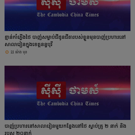
ខ្មាន់កាំភ្លើងថៃ បាញ់សម្លាប់ជីដូនជីតារបស់ខ្លួនមុនបាញ់ប្រហារនៅ
សាលារៀនក្នុងខេត្តនន្ទបុរី
21 ម៉ោង មុន
បាញ់ប្រហារនៅសាលារៀនមួយកន្លែងនៅថៃ ស្លាប់គ្រូ ២ នាក់ និង
របួស ២០នាក់