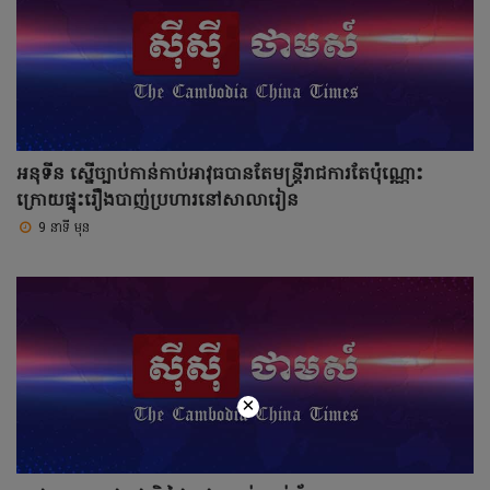
អនុទីន ស្នើច្បាប់កាន់កាប់អាវុធបានតែមន្រ្តីរាជការតែប៉ុណ្ណោះ
ក្រោយផ្ទុះរឿងបាញ់ប្រហារនៅសាលារៀន
9 នាទី មុន
×