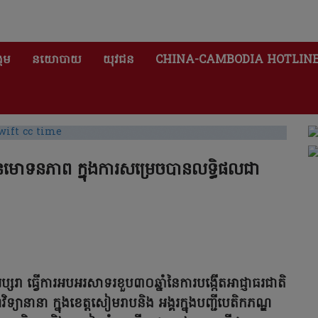
គម
នយោបាយ
យុវជន
CHINA-CAMBODIA HOTLIN
ានមោទនភាព ក្នុងការសម្រេចបានលទ្ធិផលជា
ប្សរា ធ្វើការអបអរសាទរខួប៣០ឆ្នាំនៃការបង្កើតអាជ្ញាធរជាតិ
ទ្យានានា ក្នុងខេត្តសៀមរាបនិង អង្គរក្នុងបញ្ជីបេតិកភណ្ឌ