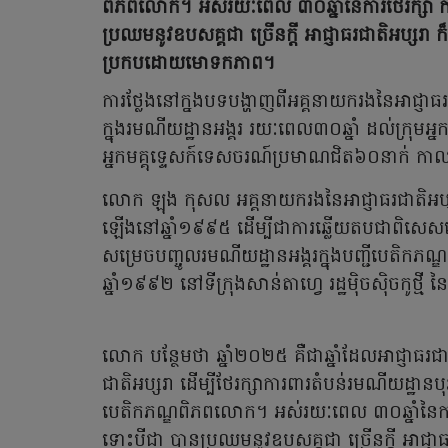
ពិភពលោក។ អស់រយៈពេល ៣០ឆ្នាំនៃការថែរក្សា កា
ប្រឈមនូវឧបសគ្គជា ច្រើនក្តី អាជ្ញាធរជាតិអប្សរា ក
ប្រកបដោយមោទកភាព។
ការថ្លែងនៅក្នងបទបង្ហាញពីអគ្គនាយករងនៃអាជ្ញ
ក្នុងរមណីយដ្ឋានអង្គរ រយៈពេល៣០ឆ្នាំ ដល់ក្រុម
អ្នកមគ្គុទ្ទេសក៍ទេសចរណ៍ប្រមាណជិត៦០នាក់ ក
លោក ឡុង កុសល អគ្គនាយករងនៃអាជ្ញាធរជាតិអប្សរា
ឡើងនៅឆ្នាំ១៩៩៥ ដើម្បីជាការឆ្លើយតបជាពិសេសទៅន
សម្រេចបញ្ចូលរមណីយដ្ឋានអង្គរក្នុងបញ្ជីបេតិកភណ្
ឆ្នាំ១៩៩២ នៅទីក្រុងសាន់តាហ្វេ រដ្ឋម៉ិចស៊ិចកូថ្មី 
លោក បន្ថែមថា ឆ្នាំ២០២៥ គឺជាឆ្នាំដែលអាជ្ញាធរជា
ជាតិអប្សរា ដើម្បីថែរក្សាការពារតំបន់រមណីយដ្ឋានបុរ
បេតិកភណ្ឌពិភពលោក។ អស់រយៈពេល ៣០ឆ្នាំនៃការថែ
ទោះបីជា បានប្រឈមនូវឧបសគ្គជា ច្រើនក្តី អាជ្ញាធ