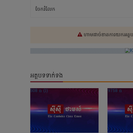
ចែករំលែក
ហាមដាច់ខាតការយកអត្ថបទ
អត្ថបទទាក់ទង