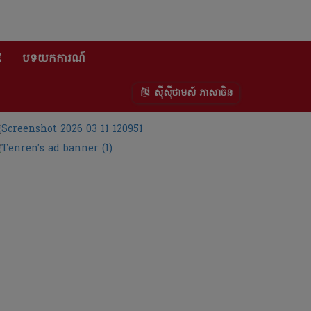
E
បទយកការណ៍
ស៊ីស៊ីថាមស៍ ភាសាចិន