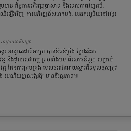
មមាន កិច្ចការអភិរក្សប្រាសាទ និងទេសភាពវប្បធម៌,
ដើមឈើឡើងវិញ, ការអភិវឌ្ឍន៍សហគមន៍, មរតកអរូបិយនៅអង្គរ
អាជ្ញាធរជាតិអប្សរា
រ អាជ្ញាធរជាតិអប្សរា បានខិតខំប្រឹង ប្រែងរិះរក
បវន្ត និងផ្តល់សេវាកម្ម ព្រមទាំងបទ ពិសោធន៍ល្អៗ សម្រាប់
ុវត្ត ផែនការគ្រប់គ្រង ទេសចរណ៍ដោយស្មារតីទទួលខុសត្រូវ
ន៍ រមណីយដ្ឋានអង្គរឱ្យ មាននិរន្តរភាព៕