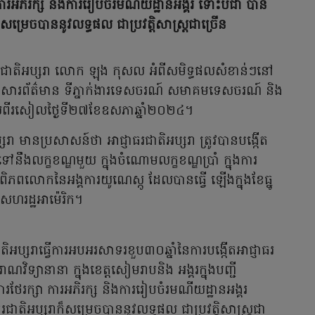
រអភិរក្ស និងការរៀបចំរមណីយដ្ឋានអង្គរ ទោះបីជា បាន
៏សម្រេចបាននូវលទ្ធផល ជាប្រវត្តិសាស្ត្រជាច្រើន
ាធរជាតិអប្សរា លោក ឡុង កុសល អំពីសមិទ្ធផលសំខាន់ៗនៅ
អ្នកសារព័ត៌មាន ទីភ្នាក់ងារទេសចរណ៍ សមាគមទេសចរណ៍ និង
ាលពីរសៀលថ្ងៃទី២៧ខែឧសភាឆ្នាំ២០២៤។
 មានប្រសាសន៍ថា អាជ្ញាធរជាតិអប្សរា ត្រូវបានបង្កើត
ឹងលក្ខខណ្ឌមួយ ក្នុងចំណោមលក្ខខណ្ឌប្រាំ ក្នុងការ
ឌពិភពលោកនៃអង្គការយូណេស្កូ ដែលបានធ្វើ ឡើងក្នុងខែធ្នូ
នៃសហរដ្ឋអាម៉េរិក។
តិអប្សរាធ្វើការអបអរសាទរខួប៣០ឆ្នាំនៃការបង្កើតអាជ្ញាធរ
ាណវិទ្យានានា ក្នុងខេត្តសៀមរាបនិង អង្គរក្នុងបញ្ជី
រក្សា ការអភិរក្ស និងការរៀបចំរមណីយដ្ឋានអង្គរ
រជាតិអប្សរាក៏សម្រេចបាននូវលទ្ធផល ជាប្រវត្តិសាស្ត្រជា