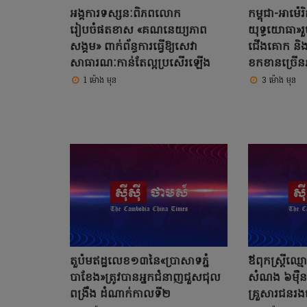
អង្គការទស្សនៈពិភពលោក
កម្ពុជា-អាម៉
រៀបចំផតខាស «គណនេយ្យភាព
យុទ្ធ​យោធា»រ
សង្គម» ពាក់ព័ន្ធការធ្វើឱ្យសេវា
ជើងគោក និង
សាធារណៈកាន់តែល្អប្រសើរឡើង
ខកខានច្រើនឆ្ន
1 ម៉ោង មុន
3 ម៉ោង មុន
តួប៉មឥដ្ឋលេខ១៣នៃ«ប្រាសាទភ្នំ
ឪពុកស្រ្តីឈ្ម
បាខែង»ត្រូវបានអ្នកជំនាញជួសជុល
សំណង ៦ម៉ឺនដ
ពង្រឹង ដំណាក់កាលទី២
គ្រួសារជនរង