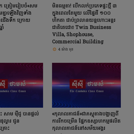
េរិក ត្រៀមរៀបចំ«សម
មិនធម្មតា! បើកលក់ប្រភេទផ្ទះថ្មី ៣
ួមគ្នាឡើងវិញទាំង
ក្នុងពេលតែមួយ លើផ្ទៃដី ១០០
ជើងទឹក ក្រោយ
ហិកតា ជាប់ព្រលានយន្តហោះអន្តរ
ាំ
ជាតិតេជោ៖ Twin Business
Villa, Shophouse,
Commercial Building
4 ម៉ោង មុន
ោះ សាម ម៉ីជូ បានផ្តល់
«កុលាលភាជន៍»ជាភស្តុតាងបង្ហាញពី
ុល្លារ ជូន
ការរីកចម្រើន ផ្នែកឧស្សាហកម្មផលិត
គ្រោះ
កុលាលភាជន៍នៅសម័យអង្គរ