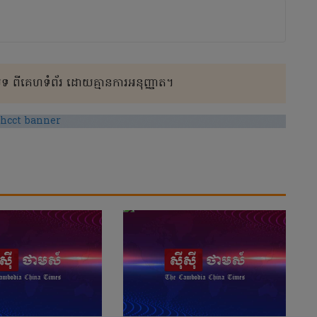
 ពីគេហទំព័រ ដោយគ្មានការអនុញ្ញាត។