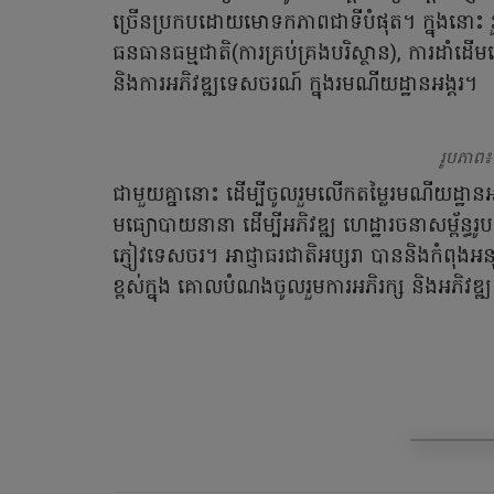
ច្រើនប្រកបដោយមោទកភាពជាទីបំផុត។ ក្នុងនោះ រួ
ធនធានធម្មជាតិ(ការគ្រប់គ្រងបរិស្ថាន), ការដាំ
និងការអភិវឌ្ឍទេសចរណ៍ ក្នុងរមណីយដ្ឋានអង្គរ។
រូបភាព៖ 
ជាមួយគ្នានោះ ដើម្បីចូលរួមលើកតម្លៃរមណីយដ្ឋានអង្គ
មធ្យោបាយនានា ដើម្បីអភិវឌ្ឍ ហេដ្ឋារចនាសម្ព័ន្ធរូ
ភ្ញៀវទេសចរ។ អាជ្ញាធរជាតិអប្សរា បាននិងកំពុងអន
ខ្ពស់ក្នុង គោលបំណងចូលរួមការអភិរក្ស និងអភិវឌ្ឍ