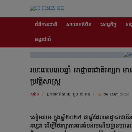
ព័ត៌មានជាតិ
សហគមន៍ចិន
សេដ្ឋកិច្ច
សង្
អន្តរជាតិ
រយៈពេល៣០ឆ្នាំ អាជ្ញាធរជាតិអប្សរា ម
ប្រវត្តិសាស្ត្រ
សង្គម
/
អ្នកយកព័ត៌មាន:
អូប សំអាត
/
២៨ ឧសភា ២០២៥
សៀមរាប៖ ក្នុងឆ្នាំ២០២៥ ជាឆ្នាំដែលអាជ្ញាធរជាតិអ
អប្សរា ដើម្បីថែរក្សាការពារតំបន់រមណីយដ្ឋានបុរាណវិ