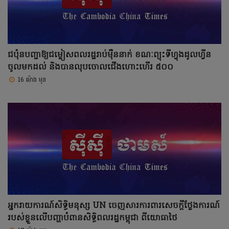
ជប៉ុនបញ្ជាឱ្យជម្លៀសពលរដ្ឋរាប់ម៉ឺននាក់ ខណៈព្យុះទីហ្វុងដូលហ្វីន
ចូលមកដល់ និងបានលុបចោលជើងហោះហើរ ៥០០
16 ម៉ោង មុន
អ្នករាយការណ៍សិទ្ធិមនុស្ស UN ចេញសារការពារសេចក្តីថ្លែងការណ៍
របស់ខ្លួនលើបញ្ហាបំពានសិទ្ធិពលរដ្ឋកម្ពុជា ពីយោធាថៃ