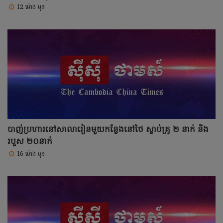
12 ម៉ោង មុន
បាញ់ប្រហារនៅសាលារៀនមួយកន្លែងនៅថៃ ស្លាប់គ្រូ ២ នាក់ និង
របួស ២០នាក់
16 ម៉ោង មុន