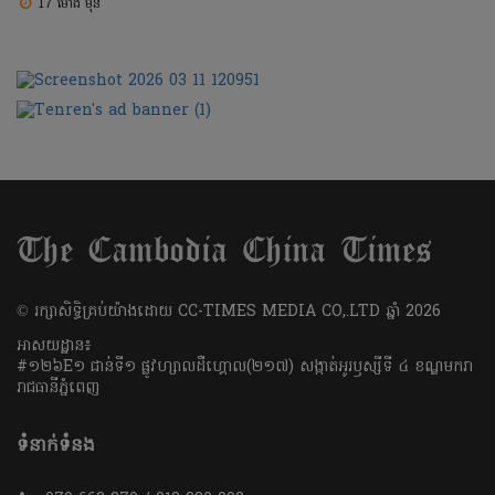
17 ម៉ោង មុន
​© រក្សា​សិទ្ធិ​គ្រប់​យ៉ាង​ដោយ​ CC-TIMES MEDIA CO,.LTD ឆ្នាំ​ 2026
អាសយដ្ឋាន៖
#១២៦E១ ជាន់ទី១ ផ្លូវហ្សាលដឺហ្គោល(២១៧) សង្កាត់អូរឫស្សីទី ៤ ខណ្ឌមករា
រាជធានីភ្នំពេញ
ទំនាក់ទំនង