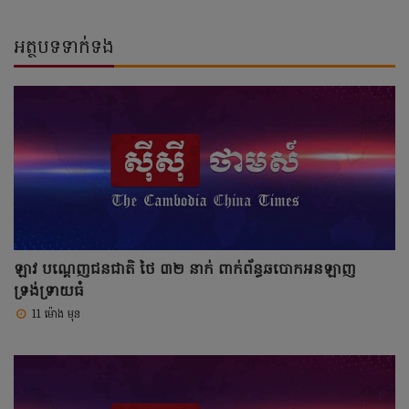
អត្ថបទទាក់ទង
ឡាវ បណ្តេញជនជាតិ ថៃ ៣២ នាក់ ពាក់ព័ន្ធឆបោកអនឡាញ
ទ្រង់ទ្រាយធំ
11 ម៉ោង មុន