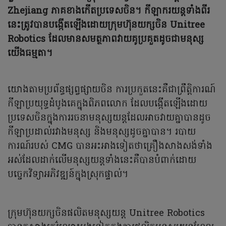
Zhejiang ភាគខាងកើតប្រទេសចិន។ កីឡាករយន្តទាំងពីរ
នេះត្រូវបានបង្កើតឡើងដោយក្រុមហ៊ុនយក្សចិន Unitree
Robotics ដែលមានសមត្ថភាពវាយគូប្រគួតដូចជាមនុស្ស
យើងធម្មតា។
យោងតាមប្រព័ន្ធផ្សព្វផ្សាយចិន ការប្រកួតនេះគឺជាព្រឹត្តិការណ៍
កីឡាប្រយុទ្ធដំបូងគេក្នុងពិភពលោក ដែលបង្កើតឡើងដោយ
ប្រទេសចិនក្នុងការរចនាមនុស្សយន្តដែលអាចវាយគ្នាបានដូច
កីឡាប្រដាល់រវាងមនុស្ស និងមនុស្សដូចគ្នាបាន។ របាយ
ការណ៍របស់ CMG បានអះអាងទៀតថាគ្រឿងសាងសង់ទាំង
អស់ដែលដាក់លើមនុស្សយន្តទាំងនេះគឺបានបំពាក់ដោយ
បច្ចេកវិទ្យាអភិវឌ្ឍន៍ក្នុងស្រុកផ្ទាល់។
ក្រុមហ៊ុនយក្សចិនផលិតមនុស្សយន្ត Unitree Robotics