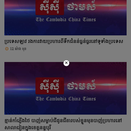
ប្រទេសឡាវ រងការវាយប្រហារពីទឹកជំនន់ធ្ងន់ធ្ងរនៅទូទាំងប្រទេស
12 ម៉ោង មុន
×
ខ្មាន់កាំភ្លើងថៃ បាញ់សម្លាប់ជីដូនជីតារបស់ខ្លួនមុនបាញ់ប្រហារនៅ
សាលារៀនក្នុងខេត្តនន្ទបុរី