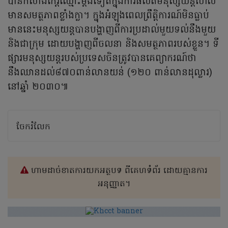
បានកសាងកេរ៌្តឈ្មោះម្តងទៀតក្នុងការផលិតមនុស្សយន្តហែល
មានសមត្ថភាពខ្លាំងក្លា។ ក្នុងអំឡុងពេលព្រឹត្តិការណ៍មិនធ្លាប់
មាននេះមនុស្សយន្តបានបង្ហាញពីការប្រដាល់មួយទល់នឹងមួយ
និងជាក្រុម ដោយបង្ហាញពីចលនា និងសមត្ថភាពរបស់ខ្លួន។ ទី
ផ្សារមនុស្សយន្តរបស់ប្រទេសចិនត្រូវបានគេព្យាករណ៍ថា
នឹងឈានដល់៨៧០ពាន់លានយន់ (១២០ ពាន់លានដុល្លារ)
នៅឆ្នាំ ២០៣០៕
ចែករំលែក
ហាមដាច់ខាតការយកអត្ថបទ ពីគេហទំព័រ ដោយគ្មានការ
អនុញ្ញាត។