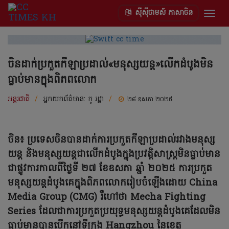
ស៊ីស៊ីថាមស៍ ភាសាចិន
Togg
navig
ចិនដាក់ប្រកួតកីឡាប្រដាល់«មនុស្សយន្ត»លើកដំបូងមិន
ធ្លាប់មានក្នុងពិភពលោក
អន្តរជាតិ
/
អ្នកយកព័ត៌មាន:
កូ រដ្ឋា
/
២៨ ឧសភា ២០២៥
ចិន៖ ប្រទេសចិនបានដាក់ការប្រកួតកីឡាប្រដាល់រវាងមនុស្ស
យន្ត និងមនុស្សយន្តជាលើកដំបូងក្នុងប្រវត្តិសាស្រ្តមិនធ្លាប់មាន
ជាផ្លូវការកាលពីថ្ងៃទី ២៧ ខែឧសភា ឆ្នាំ ២០២៥ ការប្រកួត
មនុស្សយន្តដំបូងគេក្នុងពិភពលោករៀបចំឡើងដោយ China
Media Group (CMG) រឺហៅថា Mecha Fighting
Series ដែលជាការប្រកួតប្រយុទ្ធមនុស្សយន្តដំបូងគេដែលមិន
ធ្លាប់មានបានបើកនៅទីក្រុង Hangzhou នៃខេត្ត