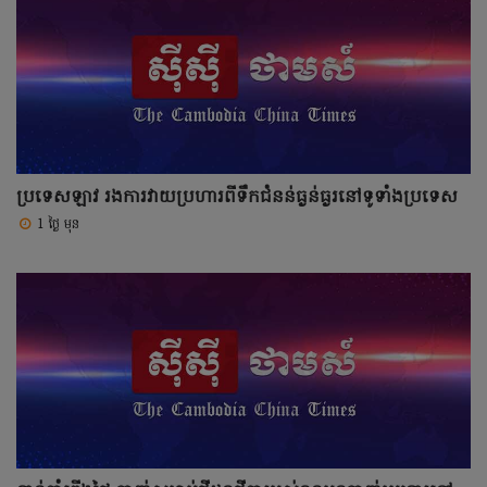
ប្រទេសឡាវ រងការវាយប្រហារពីទឹកជំនន់ធ្ងន់ធ្ងរនៅទូទាំងប្រទេស
1 ថ្ងៃ មុន