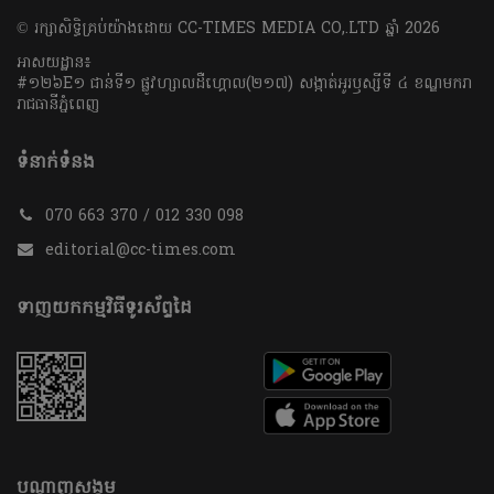
​© រក្សា​សិទ្ធិ​គ្រប់​យ៉ាង​ដោយ​ CC-TIMES MEDIA CO,.LTD ឆ្នាំ​ 2026
អាសយដ្ឋាន៖
#១២៦E១ ជាន់ទី១ ផ្លូវហ្សាលដឺហ្គោល(២១៧) សង្កាត់អូរឫស្សីទី ៤ ខណ្ឌមករា
រាជធានីភ្នំពេញ
ទំនាក់ទំនង
070 663 370 / 012 330 098
editorial@cc-times.com
ទាញយកកម្មវិធីទូរស័ព្ទដៃ
បណ្តាញសង្គម