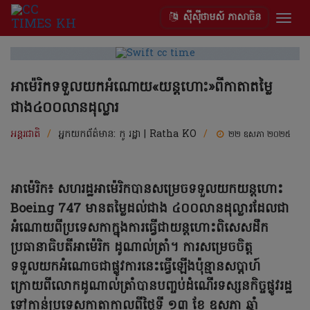
ស៊ីស៊ីថាមស៍ ភាសាចិន
Togg
navig
អាម៉េរិកទទួលយកអំណោយ«យន្តហោះ»ពីកាតាតម្លៃ
ជាង៤០០លានដុល្លារ
អន្តរជាតិ
/
អ្នកយកព័ត៌មាន:
កូ រដ្ឋា | Ratha KO
/
២២ ឧសភា ២០២៥
អាម៉េរិក៖ សហរដ្ឋអាម៉េរិកបានសម្រេចទទួលយកយន្តហោះ
Boeing 747 មានតម្លៃដល់ជាង ៤០០លានដុល្លារដែលជា
អំណោយពីប្រទេសកាក្នុងការធ្វើជាយន្តហោះពិសេសដឹក
ប្រធានាធិបតីអាម៉េរិក ដូណាល់ត្រាំ។ ការសម្រេចចិត្ត
ទទួលយកអំណោចជាផ្លូវការនេះធ្វើឡើងប៉ុន្មានសប្តាហ៍
ក្រោយពីលោកដូណាល់ត្រាំបានបញ្ចប់ដំណើរទស្សនកិច្ចផ្លូវរដ្ឋ
ទៅកាន់ប្រទេសកាតាកាលពីថ្ងៃទី ១៣ ខែ ឧសភា ឆ្នាំ