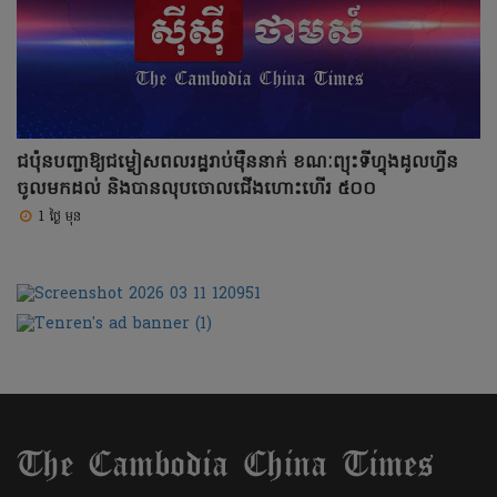
ជប៉ុនបញ្ជាឱ្យជម្លៀសពលរដ្ឋរាប់ម៉ឺននាក់ ខណៈព្យុះទីហ្វុងដូលហ្វីន
ចូលមកដល់ និងបានលុបចោលជើងហោះហើរ ៥០០
1 ថ្ងៃ មុន