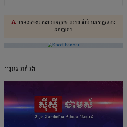
ហាមដាច់ខាតការយកអត្ថបទ ពីគេហទំព័រ ដោយគ្មានការ
អនុញ្ញាត។
អត្ថបទទាក់ទង