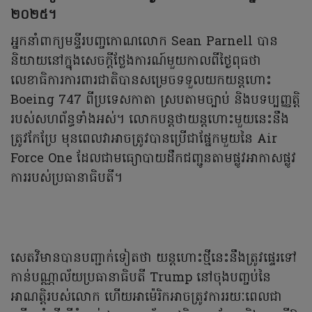
២០២៥។
អ្នកនាំពាក្យមន្ទីរបញ្ចកោណលោក Sean Parnell បាន
និយាយនៅក្នុងសេចក្តីថ្លែងការណ៍មួយកាលពីថ្ងៃពុធថា
លេខាធិការការពារជាតិបានសម្រេចទទួលយកយន្តហោះ
Boeing 747 ពីប្រទេសកាតា ស្របតាមច្បាប់ និងបទប្បញ្ញត្តិ
របស់សហព័ន្ធទាំងអស់។ លោកបន្តថាយន្តហោះមួយនេះនឹង
ត្រូវកែប្រែ មុនពេលវាអាចត្រូវបានប្រើជាផ្នែកមួយនៃ Air
Force One ដែលជាមធ្យោបាយដឹកជញ្ជូនតាមផ្លូវអាកាសផ្លូវ
ការរបស់ប្រធានាធិបតី។
សេតវិមានបានបញ្ជាក់ទៀតថា យន្តហោះថ្មីនេះនឹងត្រូវផ្ទេរទៅ
កាន់បណ្ណាល័យប្រធានាធិបតី Trump នៅចុងបញ្ចប់នៃ
អាណត្តិរបស់លោក ហើយអាម៉េរិកអាចត្រូវការរយៈពេលជា