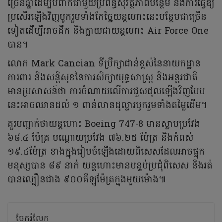
ច្រើនឆ្នាំដើម្បីបំពាក់ជាមួយប្រព័ន្ធសុវត្ថិភាពបន្ថែម និងការធ្វើឱ្យ
ប្រសើរឡើងវិញបូករួមទាំងកែច្នៃយន្តហោះនេះបន្ថែមជាច្រើន
ទៀតដើម្បីអាចដឹក និងក្លាយជាយន្តហោះ Air Force One
បាន។
លោក Mark Cancian ទីប្រឹក្សាជាន់ខ្ពស់នៃនាយកដ្ឋាន
ការពារ និងសន្តិសុខនៃការសិក្សាយុទ្ធសាស្ត្រ និងអន្តរជាតិ
មានប្រសាសន៍ថា ការចំណាយលើការជួសជុលឡើងវិញបែប
នេះអាចឈានដល់ ១ ពាន់លានដុល្លារបូករួមទាំងតម្លៃដើម។
គួរបញ្ជាក់ថាយន្តហោះ Boeing 747-8 មានស្លាបប្រវែង
៦៨.៤ ម៉ែត្រ បណ្តោយប្រវែង ៧៦.២៥ ម៉ែត្រ និងកំពស់
១៩.៤ម៉ែត្រ ខាងក្នុងរៀបចំឡើងដោយពិសេសដែលអាចផ្ទុក
មនុស្សបាន ៨៩ នាក់ យន្តហោះមានបន្ទប់ប្រជុំពិសេស និងរត់
បានល្បឿនជាង ៩០០គីឡូម៉ែត្រក្នុងមួយម៉ោង៕
ចែករំលែក