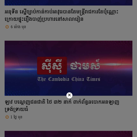
អនុទីន ស្នើច្បាប់កាន់កាប់អាវុធបានតែមន្រ្តីរាជការតែប៉ុណ្ណោះ
ក្រោយផ្ទុះរឿងបាញ់ប្រហារនៅសាលារៀន
6 ម៉ោង មុន
×
ឡាវ បណ្តេញជនជាតិ ថៃ ៣២ នាក់ ពាក់ព័ន្ធឆបោកអនឡាញ
ទ្រង់ទ្រាយធំ
1 ថ្ងៃ មុន