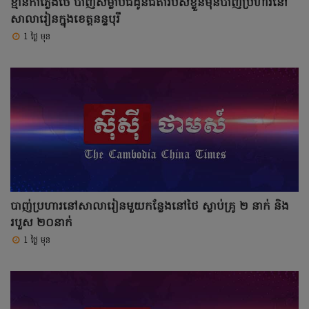
ខ្មាន់កាំភ្លើងថៃ បាញ់សម្លាប់ជីដូនជីតារបស់ខ្លួនមុនបាញ់ប្រហារនៅ
សាលារៀនក្នុងខេត្តនន្ទបុរី
1 ថ្ងៃ មុន
បាញ់ប្រហារនៅសាលារៀនមួយកន្លែងនៅថៃ ស្លាប់គ្រូ ២ នាក់ និង
របួស ២០នាក់
1 ថ្ងៃ មុន