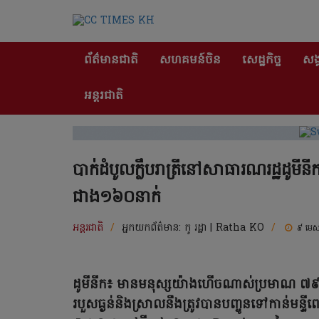
ព័ត៌មានជាតិ
សហគមន៍ចិន
សេដ្ឋកិច្ច
សង្
អន្តរជាតិ
បាក់ដំបូលក្លឹបរាត្រីនៅសាធារណរដ្ឋដូមី
ជាង១៦០នាក់
អន្តរជាតិ
/
អ្នកយកព័ត៌មាន:
កូ រដ្ឋា | Ratha KO
/
៩ មេ
ដូមីនីក៖ មានមនុស្សយ៉ាងហើចណាស់ប្រមាណ ៧៩នា
របួសធ្ងន់និងស្រាលនឹងត្រូវបានបញ្ចូនទៅកាន់មន្ទីពេទ្