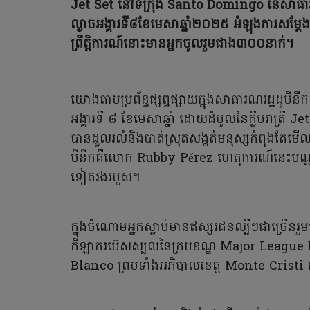
Jet Set នៅទីក្រុង Santo Domingo នៃសាធារណរ
ល្ងាចអង្គារទី៨ខែមេសាឆ្នាំ២០២៥ អំឡុងការសម្ត
ព្រឹត្តិការណ៍នោះមានអ្នកចូលរួមជាង៣០០នាក់។
យោងតាមប្រព័ន្ធផ្សព្វផ្សាយក្នុងសាធារណរដ្ឋដូមី
អង្គារទី ៨ ខែមេសាឆ្នាំ ដោយដំបូលនៃក្លឹបរាត្រី
បានដួលរលំនិងបាត់ស្រុតសង្គត់មនុស្សកំពុងតែមើល
មីនីកគឺលោក Rubby Pérez ហេតុការណ៍នេះបណ្តា
ទៀតរងរបួស។
ក្នុងចំណោមអ្នកស្លាប់មានឥស្សរជនល្បីៗជាច្រើនរួ
កីឡាករប៊េសស្បលនៃក្របខណ្ឌ Major Leagu
Blanco ព្រមទាំងអភិបាលខេត្ត Monte Cristi គ