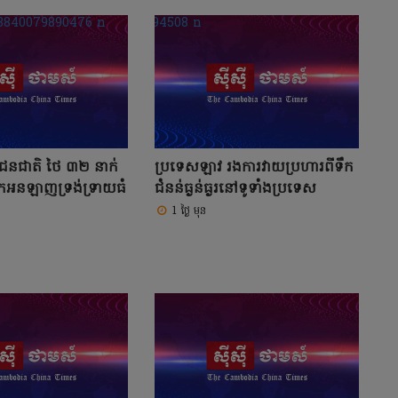
ជនជាតិ ថៃ ៣២ នាក់
ប្រទេសឡាវ រងការវាយប្រហារពីទឹក
ោកអនឡាញទ្រង់ទ្រាយធំ
ជំនន់ធ្ងន់ធ្ងរនៅទូទាំងប្រទេស
1 ថ្ងៃ មុន