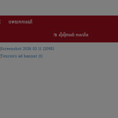
E
បទយកការណ៍
ស៊ីស៊ីថាមស៍ ភាសាចិន