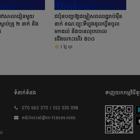
រនៅសាលារៀនមួយ
ជប៉ុនបញ្ជាឱ្យជម្លៀសពលរដ្ឋរាប់ម៉ឺន
លាប់គ្រូ ២ នាក់ និង
នាក់ ខណៈព្យុះទីហ្វុងដូលហ្វីនចូល
់
មកដល់ និងបានលុបចោល
ជើងហោះហើរ ៥០០
1 ថ្ងៃ មុន
ទំនាក់ទំនង
ទាញយកកម្មវិធីទូរ
070 663 370 / 012 330 098
​
editorial@cc-times.com
 ៤