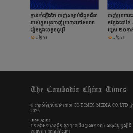
ខ្មាន់កាំភ្លើងថៃ បាញ់សម្លាប់ជីដូនជីតា
បាញ់ប្រហា
របស់ខ្លួនមុនបាញ់ប្រហារនៅសាលា
កន្លែងនៅថៃ ស្
រៀនក្នុងខេត្តនន្ទបុរី
របួស ២០នាក
1 ថ្ងៃ មុន
1 ថ្ងៃ មុន
​© រក្សា​សិទ្ធិ​គ្រប់​យ៉ាង​ដោយ​ CC-TIMES MEDIA CO,.LTD ឆ្នាំ
2026
អាសយដ្ឋាន៖
#១២៦E១ ជាន់ទី១ ផ្លូវហ្សាលដឺហ្គោល(២១៧) សង្កាត់អូរឫស្សីទី
ខណ្ឌមករា រាជធានីភ្នំពេញ