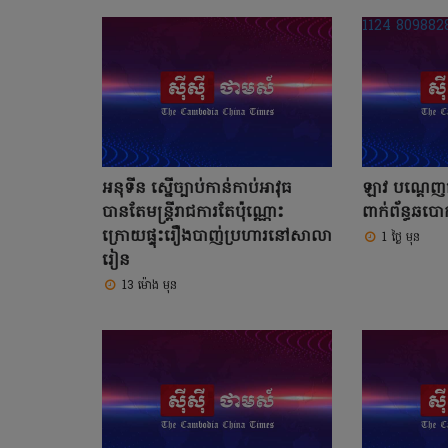
អនុទីន ស្នើច្បាប់កាន់កាប់អាវុធ
ឡាវ បណ្តេញ
បានតែមន្រ្តីរាជការតែប៉ុណ្ណោះ
ពាក់ព័ន្ធឆប
ក្រោយផ្ទុះរឿងបាញ់ប្រហារនៅសាលា
1 ថ្ងៃ មុន
រៀន
13 ម៉ោង មុន