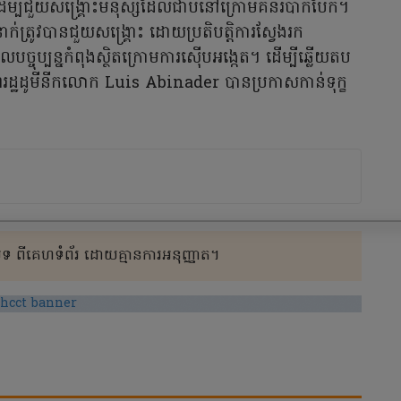
្មដើម្បីជួយសង្គ្រោះមនុស្សដែលជាប់នៅក្រោមគំនរបាក់បែក។
រូវបានជួយសង្គ្រោះ ដោយប្រតិបត្តិការស្វែងរក
បច្ចុប្បន្នកំពុងស្ថិតក្រោមការស៊ើបអង្កេត។ ដើម្បីឆ្លើយតប
ដ្ឋដូមីនីកលោក Luis Abinader បានប្រកាសកាន់ទុក្ខ
 ពីគេហទំព័រ ដោយគ្មានការអនុញ្ញាត។