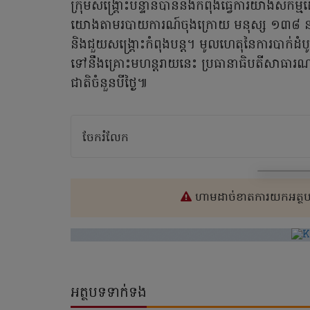
ក្រុមសង្គ្រោះបន្ទាន់បាននិងកំពុងធ្វើការយ៉ាងសកម
យោងតាមរបាយការណ៍ចុងក្រោយ មនុស្ស ១៣៨ នាក់ត្
និងជួយសង្គ្រោះកំពុងបន្ត។ មូលហេតុនៃការបាក់ដំបូល
ទៅនឹងគ្រោះមហន្តរាយនេះ ប្រធានាធិបតីសាធារណរ
ជាតិចំនួនបីថ្ងៃ៕
ចែករំលែក
ហាមដាច់ខាតការយកអត្ថបទ
អត្ថបទទាក់ទង