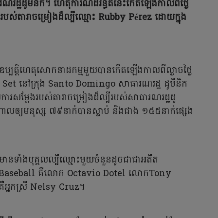
ដ្ឋដូមីនីក។ ហេតុការណ៍ដ៏រន្ធត់នេះកើតឡើងកាលពីថ្ងៃ
ែងរបស់តារាចម្រៀងដ៏ល្បីឈ្មោះ Rubby Pérez ដោយក្នុង
នីកឧប្បត្តិហេតុសោកនាដកម្មមួយបានកើតឡើងកាលពីល្ងាចថ្ងៃ
 Jet Set នៅក្រុង Santo Domingo សាធារណរដ្ឋ ដូមីនិក
ការសម្តែងរបស់តារាចម្រៀងដ៏ល្បីរបស់សាធារណរដ្ឋដូ
លឲ្យមនុស្ស ៧៩នាក់បានស្លាប់ និងជាង ១៥៥នាក់ផ្សេង
មមានទាំងបុគ្គលល្បីឈ្មោះមួយចំនួនដូចជាជាអតីត
e Baseball គឺលោក Octavio Dotel លោកTony
ឺអ្នកស្រី Nelsy Cruz។