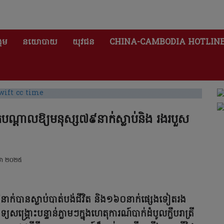
គម
នយោបាយ
យុវជន
CHINA-CAMBODIA HOTLIN
នីកបណ្តាលឱ្យមនុស្ស៧៩នាក់ស្លាប់និង រងរបួស
សា ២០២៥
ក់បានស្លាប់បាត់បង់ជីវិត និង១៦០នាក់ផ្សេងទៀតរង
យសង្រ្គោះបន្ទាន់ភ្លាមៗក្នុងហេតុការណ៍បាក់ដំបូលក្លឹបរាត្រី