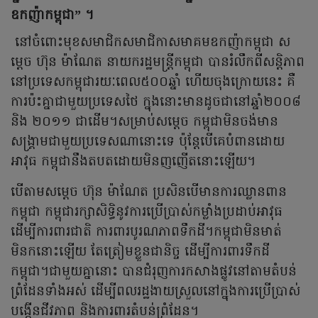
ឧកញ៉ាកម្ពុជា” ។
នៅចំពោះមុខសមាជិកសមាជិកាសមាគមឧកញ៉ាកម្ពុជា ស
ម្តេច ហ៊ុន ម៉ាណែត នាយករដ្ឋមន្ត្រីកម្ពុជា បានរំលឹកពីសន្តិភាព
នៅប្រទេសកម្ពុជារយៈពេល៥០០ឆ្នាំ ហើយចុងក្រោយនេះ គឺ
ការប៉ះគ្នាជាមួយប្រទេសថៃ ក្នុងនោះមានដូចជានៅឆ្នាំ២០០៨
និង ២០១១ ជាដើម។សម្រាប់សម្តេច កម្ពុជាមិនចង់មាន
សង្គ្រាមជាមួយប្រទេសណានោះទេ ប៉ុន្តែបើគេបំពានដោយ
អាវុធ កម្ពុជានឹងតបតដោយមិនញញើតនោះឡើយ។
បើតាមសម្តេច ហ៊ុន ម៉ាណែត ប្រសិនបើមានការឈ្លានពាន
កម្ពុជា កម្ពុជារក្សាសិទ្ធិនូវការប្រើប្រាស់កម្លាំងប្រដាប់អាវុធ
ដើម្បីការពារជាតិ ការពារបូរណភាពទឹកដី។កម្ពុជាមិនមាត់
មិនកនោះឡើយ តែត្រៀមខ្លួនជានិច្ច ដើម្បីការពារទឹកដី
កម្ពុជា។ជាមួយគ្នានោះ បានជំរុញការកសាងផ្លូវនៅតាមតំបន់
ព្រំដែនទាំងអស់ ដើម្បីពលរដ្ឋងាយស្រួលនៅក្នុងការប្រើប្រាស់
បង្កើនជីវភាព និងការពារតំបន់ព្រំដែន។