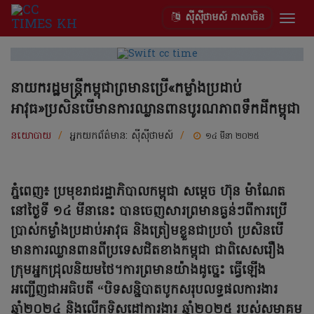
ស៊ីស៊ីថាមស៍ ភាសាចិន
Togg
navig
នាយករដ្ឋមន្ត្រីកម្ពុជាព្រមានប្រើ«កម្លាំងប្រដាប់
អាវុធ»ប្រសិនបើមានការឈ្លានពានបូរណភាពទឹកដីកម្ពុជា
នយោបាយ
/
អ្នកយកព័ត៌មាន:
ស៊ីស៊ីថាមស៍
/
១៤ មីនា ២០២៥
ភ្នំពេញ៖ ប្រមុខរាជរដ្ឋាភិបាលកម្ពុជា សម្តេច ហ៊ុន ម៉ាណែត
នៅថ្ងៃទី ១៤ មីនានេះ បានចេញសារព្រមានធ្ងន់ៗពីការប្រើ
ប្រាស់កម្លាំងប្រដាប់អាវុធ និងត្រៀមខ្លួនជាប្រចាំ ប្រសិនបើ
មានការឈ្លានពានពីប្រទេសជិតខាងកម្ពុជា ជាពិសេសរឿង
ក្រុមអ្នកជ្រុលនិយមថៃ។ការព្រមានយ៉ាងដូច្នេះ ធ្វើឡើង
អញ្ជើញជាអធិបតី “បិទសន្និបាតបូកសរុបលទ្ធផលការងារ
ឆ្នាំ២០២៤ និងលើកទិសដៅការងារ ឆ្នាំ២០២៥ របស់សមាគម