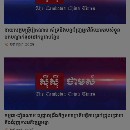
នាយករដ្ឋមន្ត្រីវៀតណាម គាំទ្រនិងបន្តជំរុញអ្នកវិនិយោគរបស់ខ្លួន
មកបណ្តាក់ទុននៅកម្ពុជាបន្ថែម
២៩ កក្កដា ២០២៦
កម្ពុជា-វៀតណាម ប្តេជ្ញាពង្រឹងកិច្ចសហប្រតិបត្តិការគ្រប់ជ្រុងជ្រោយ
និងជំរុញការអភិវឌ្ឍរួមគ្នា