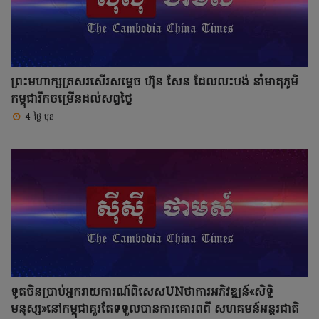
ព្រះមហាក្សត្រសរសើរសម្តេច ហ៊ុន សែន ដែលលះបង់ នាំមាតុភូមិ
កម្ពុជារីកចម្រើនដល់សព្វថ្ងៃ
4 ថ្ងៃ មុន
ទូតចិនប្រាប់អ្នករាយការណ៍ពិសេសUNថាការអភិវឌ្ឍន៍«សិទ្ធិ
មនុស្ស»នៅកម្ពុជាគួរតែទទួលបានការគោរពពី សហគមន៍អន្តរជាតិ