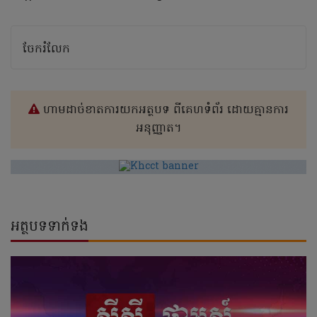
ចែករំលែក
ហាមដាច់ខាតការយកអត្ថបទ ពីគេហទំព័រ ដោយគ្មានការ
អនុញ្ញាត។
អត្ថបទទាក់ទង