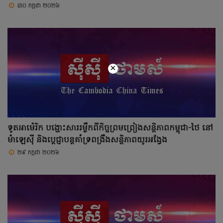
៣០ កក្កដា ២០២៦
×
ទូតអាម៉េរិក បង្ហោះសាររម្លឹកពីកិច្ចព្រមព្រៀងសន្តិភាពកម្ពុជា-ថៃ នៅ
ម៉ាឡេស៊ី និងប្តេជ្ញាបន្តគាំទ្រពង្រឹងសន្តិភាពយូរអង្វែង
២៩ កក្កដា ២០២៦