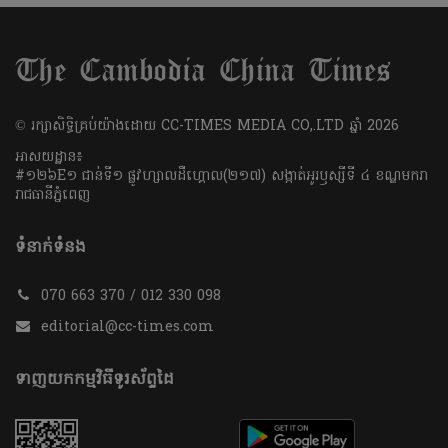
​© រក្សា​សិទ្ធិ​គ្រប់​យ៉ាង​ដោយ​ CC-TIMES MEDIA CO,.LTD ឆ្នាំ​ 2026
អាសយដ្ឋាន៖
#១២៦E១ ជាន់ទី១ ផ្លូវហ្សាលដឺហ្គោល(២១៧) សង្កាត់អូរឫស្សីទី ៤ ខណ្ឌមករា
រាជធានីភ្នំពេញ
ទំនាក់ទំនង
070 663 370 / 012 330 098
editorial@cc-times.com
ទាញយកកម្មវិធីទូរស័ព្ទដៃ