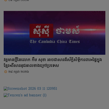
២៩ កក្កដា ២០២៦
វត្តមានថ្មីនៃលោក កឹម សុខា អាចជាសារដ៏ស័ក្តិសិទ្ធិការពារ«ផ្ទៃក្នុង
ខ្មែរ»ពីសារអុជអាលខាងក្រៅប្រទេស
២៨ កក្កដា ២០២៦