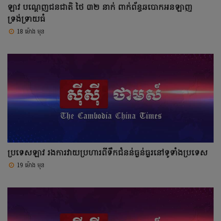
ឡាវ បណ្តេញជនជាតិ ថៃ ៣២ នាក់ ពាក់ព័ន្ធឆបោកអនឡាញ
ទ្រង់ទ្រាយធំ
18 ម៉ោង មុន
ប្រទេសឡាវ រងការវាយប្រហារពីទឹកជំនន់ធ្ងន់ធ្ងរនៅទូទាំងប្រទេស
19 ម៉ោង មុន