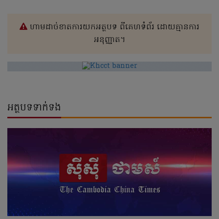
ហាមដាច់ខាតការយកអត្ថបទ ពីគេហទំព័រ ដោយគ្មានការ
អនុញ្ញាត។
អត្ថបទទាក់ទង