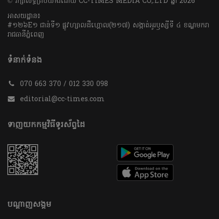
​© រក្សា​សិទ្ធិ​គ្រប់​យ៉ាង​ដោយ​ CC-TIMES MEDIA CO,.LTD ឆ្នាំ​ 2026
អាសយដ្ឋាន៖
#១២៦E១ ជាន់ទី១ ផ្លូវហ្សាលដឺហ្គោល(២១៧) សង្កាត់អូរឫស្សីទី ៤ ខណ្ឌមករា
រាជធានីភ្នំពេញ
ទំនាក់ទំនង
070 663 370 / 012 330 098
editorial@cc-times.com
ទាញយកកម្មវិធីទូរស័ព្ទដៃ
បណ្តាញសង្គម