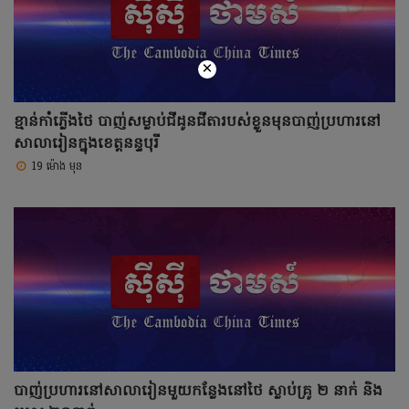
×
ខ្មាន់កាំភ្លើងថៃ បាញ់សម្លាប់ជីដូនជីតារបស់ខ្លួនមុនបាញ់ប្រហារនៅ
សាលារៀនក្នុងខេត្តនន្ទបុរី
19 ម៉ោង មុន
បាញ់ប្រហារនៅសាលារៀនមួយកន្លែងនៅថៃ ស្លាប់គ្រូ ២ នាក់ និង