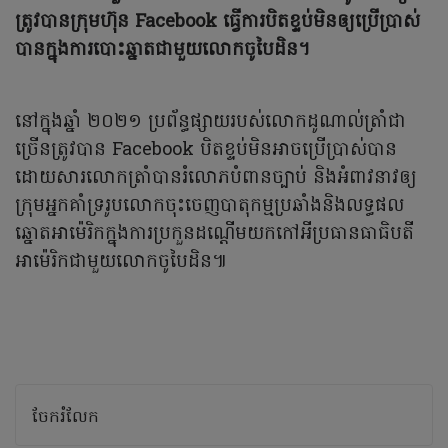
ត្រូវបានក្រុមហ៊ុន Facebook ធ្វើការបិតខ្ទប់មិនឲ្យប្រើប្រាស់
បានក្នុងការបោះឆ្នាតជាមួយលោកចូបៃដិន។
នៅក្នុងឆ្នាំ ២០២១ ប្រព័ន្ធផ្សាយរបស់លោកដូណាល់ត្រាំជា
ច្រើនត្រូវបាន Facebook បិតខ្ទប់មិនអាចប្រើប្រាស់បាន
ដោយសារលោកត្រាំបានរំលោភបំពានច្បាប់ និងអំពាវនាវឲ្យ
ក្រុមអ្នកគាំទ្ររូបលោកចុះចេញបាតុកម្មប្រឆាំងនិងលទ្ធផល
ឆ្នោតអាម៉េរិកក្នុងការប្រកួនដណ្តើមយកកៅអីប្រធានធាធិបតី
អាម៉េរិកជាមួយលោកចូបៃដិន៕
ចែករំលែក