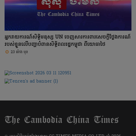
អ្នករាយការណ៍សិទ្ធិមនុស្ស UN ចេញសារការពារសេចក្តីថ្លែងការណ៍
របស់ខ្លួនលើបញ្ហាបំពានសិទ្ធិពលរដ្ឋកម្ពុជា ពីយោធាថៃ
23 ម៉ោង មុន