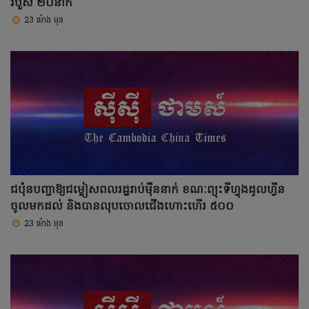
របួស ២០នាក់
23 ម៉ោង មុន
ជប៉ុនបញ្ជាឱ្យជម្លៀសពលរដ្ឋរាប់ម៉ឺននាក់ ខណៈព្យុះទីហ្វុងដូលហ្វីន
ចូលមកដល់ និងបានលុបចោលជើងហោះហើរ ៥០០
23 ម៉ោង មុន