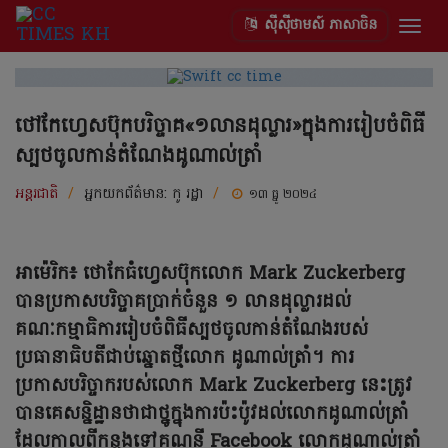
ស៊ីស៊ីថាមស៍ ភាសាចិន
Togg
navig
ថៅកែហ្វេសប៊ុកបរិច្ចាគ«១លានដុល្លារ»ក្នុងការរៀបចំពិធី
ស្បថចូលកាន់តំណែងដូណាល់ត្រាំ
អន្តរជាតិ
/
អ្នកយកព័ត៌មាន:
កូ រដ្ឋា
/
១៣ ធ្នូ ២០២៤
អាម៉េរិក៖ ថោកែធំហ្វេសប៊ុកលោក Mark Zuckerberg
បានប្រកាសបរិច្ចាគប្រាក់ចំនួន ១ លានដុល្លារដល់
គណៈកម្មាធិការរៀបចំពិធីស្បថចូលកាន់តំណែងរបស់
ប្រធានាធិបតីជាប់ឆ្នោតថ្មីលោក ដូណាល់ត្រាំ។ ការ
ប្រកាសបរិច្ចាករបស់លោក Mark Zuckerberg នេះត្រូវ
បានគេសន្និដ្ឋានថាជាថ្នូក្នុងការប៉ះប៉ូវដល់លោកដូណាល់ត្រាំ
ដែលកាលពីកន្លងទៅគណនី Facebook លោកដូណាល់ត្រាំ