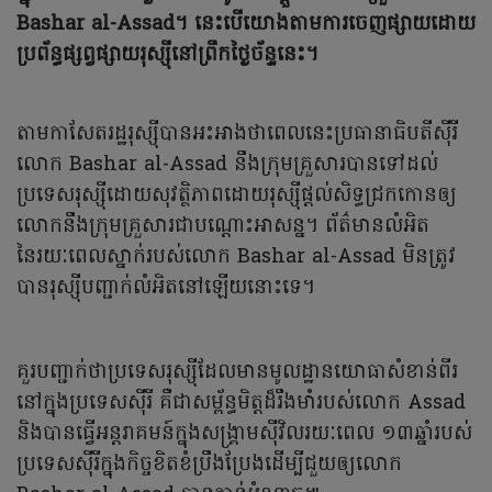
Bashar al-Assad។ នេះបើយោងតាមការចេញផ្សាយដោយ
ប្រព័ន្ធផ្សព្វផ្សាយរុស្ស៊ីនៅព្រឹកថ្ងៃច័ន្ទនេះ។
តាមកាសែតរដ្ឋរុស្ស៊ីបានអះអាងថាពេលនេះប្រធានាធិបតីស៊ីរី
លោក Bashar al-Assad នឹងក្រុមគ្រួសារបានទៅដល់
ប្រទេសរុស្ស៊ីដោយសុវត្ថិភាពដោយរុស្ស៊ីផ្តល់សិទ្ធជ្រកកោនឲ្យ
លោកនឹងក្រុមគ្រួសារជាបណ្តោះអាសន្ន។ ព័ត៌មានលំអិត
នៃរយៈពេលស្នាក់របស់លោក Bashar al-Assad មិនត្រូវ
បានរុស្ស៊ីបញ្ជាក់លំអិតនៅឡើយនោះទេ។
គួរបញ្ជាក់ថាប្រទេសរុស្ស៊ីដែលមានមូលដ្ឋានយោធាសំខាន់ពីរ
នៅក្នុងប្រទេសស៊ីរី គឺជាសម្ព័ន្ធមិត្តដ៏រឹងមាំរបស់លោក Assad
និងបានធ្វើអន្តរាគមន៍ក្នុងសង្គ្រាមស៊ីវិលរយៈពេល ១៣ឆ្នាំរបស់
ប្រទេសស៊ីរីក្នុងកិច្ចខិតខំប្រឹងប្រែងដើម្បីជួយឲ្យលោក