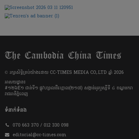
​© រក្សា​សិទ្ធិ​គ្រប់​យ៉ាង​ដោយ​ CC-TIMES MEDIA CO,.LTD ឆ្នាំ​ 2026
អាសយដ្ឋាន៖
#១២៦E១ ជាន់ទី១ ផ្លូវហ្សាលដឺហ្គោល(២១៧) សង្កាត់អូរឫស្សីទី ៤ ខណ្ឌមករា
រាជធានីភ្នំពេញ
ទំនាក់ទំនង
070 663 370 / 012 330 098
editorial@cc-times.com