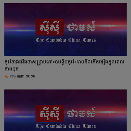
កូរ៉េខាងជើងថាសង្រ្គាមនៅ«ឧបទ្វីបកូរ៉េ»អាចនឹងកើតឡើងក្នុងពេល
ខាងមុខ
៣១ កក្កដា ២០២៦