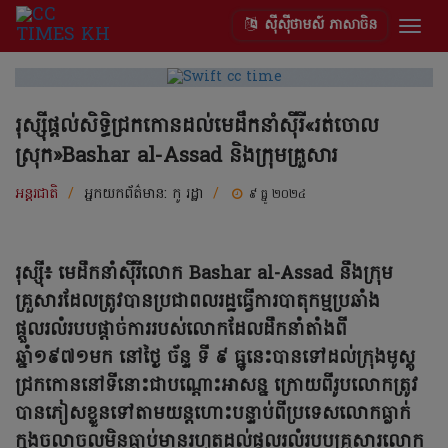
ស៊ីស៊ីថាមស៍ ភាសាចិន
Togg
navig
រុស្ស៊ីផ្តល់សិទ្ធិជ្រកកោនដល់មេដឹកនាំស៊ីរី«រត់ចោល
ស្រុក»Bashar al-Assad និងក្រុមគ្រួសារ
អន្តរជាតិ
/
អ្នកយកព័ត៌មាន:
កូ រដ្ឋា
/
៩ ធ្នូ ២០២៤
រុស្ស៊ី៖ មេដឹកនាំស៊ីរីលោក Bashar al-Assad នឹងក្រុម
គ្រួសារដែលត្រូវបានប្រជាពលរដ្ឋធ្វើការបាតុកម្មប្រឆាំង
ផ្តួលរលំរបបផ្តាច់ការរបស់លោកដែលដឹកនាំតាំងពី
ឆ្នាំ១៩៧១មក នៅថ្ងៃ ច័ន្ទ ទី ៩ ធ្នូនេះបានទៅដល់ក្រុងមូស្គូ
ជ្រកកោននៅទីនោះជាបណ្តោះអាសន្ន ក្រោយពីរូបលោកត្រូវ
បានភៀសខ្លួនទៅតាមយន្តហោះបន្ទាប់ពីប្រទេសលោកធ្លាក់
ក្នុងចលាចលមិនធ្លាប់មានរហូតដល់ផ្តួលរលំរបបគ្រួសារលោក