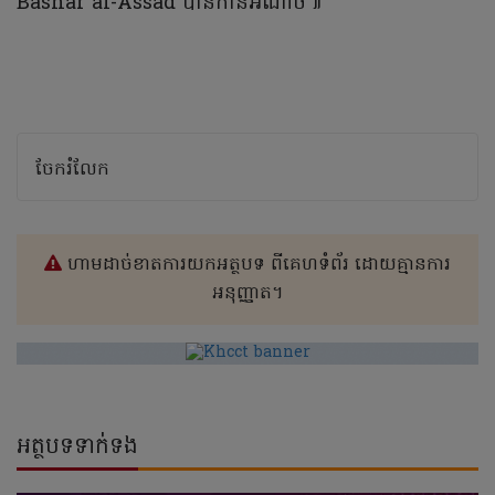
Bashar al-Assad បានកាន់អំណាច៕
ចែករំលែក
ហាមដាច់ខាតការយកអត្ថបទ ពីគេហទំព័រ ដោយគ្មានការ
អនុញ្ញាត។
អត្ថបទទាក់ទង