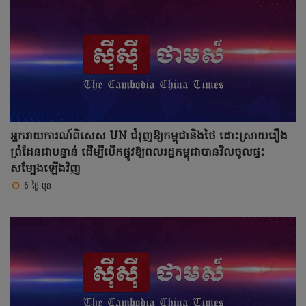
អ្នករាយការណ៍ពិសេស UN ជំរុញឱ្យកម្ពុជានិងថៃ ដោះស្រាយរឿង
ព្រំដែនជាបន្ទាន់ ដើម្បីបើកផ្លូវឱ្យពលរដ្ឋកម្ពុជាបានវិលចូលផ្ទះ
សម្បែងឡើងវិញ
6 ថ្ងៃ មុន