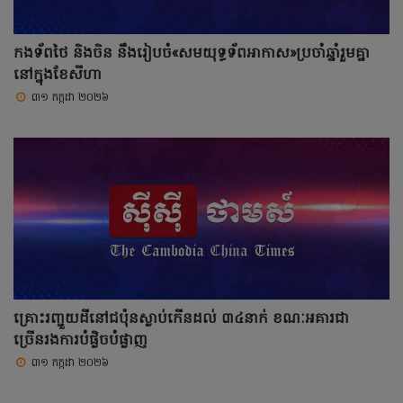
កងទ័ពថៃ និងចិន នឹងរៀបចំ«សមយុទ្ធទ័ពអាកាស»ប្រចាំឆ្នាំរួមគ្នា
នៅក្នុងខែសីហា
៣១ កក្កដា ២០២៦
គ្រោះរញ្ជួយដីនៅជប៉ុនស្លាប់កើនដល់ ៣៤នាក់ ខណៈអគារជា
ច្រើនរងការបំផ្លិចបំផ្លាញ
៣១ កក្កដា ២០២៦