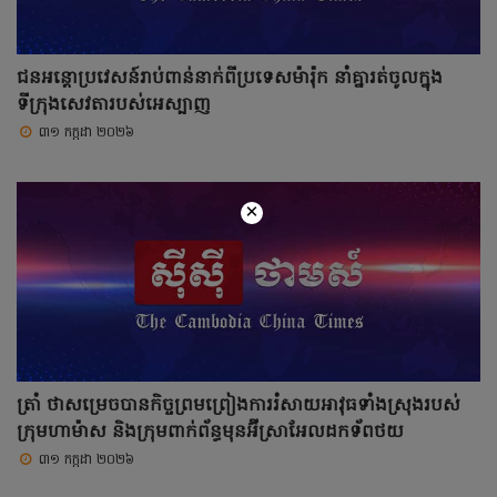
ជនអន្តោប្រវេសន៍រាប់ពាន់នាក់ពីប្រទេសម៉ារ៉ុក នាំគ្នារត់ចូលក្នុង
ទីក្រុងសេវតារបស់អេស្បាញ
៣១ កក្កដា ២០២៦
×
ត្រាំ ថាសម្រេចបានកិច្ចព្រមព្រៀងការរំសាយអាវុធទាំងស្រុងរបស់
ក្រុមហាម៉ាស និងក្រុមពាក់ព័ន្ធមុនអ៊ីស្រាអែលដកទ័ពថយ
៣១ កក្កដា ២០២៦