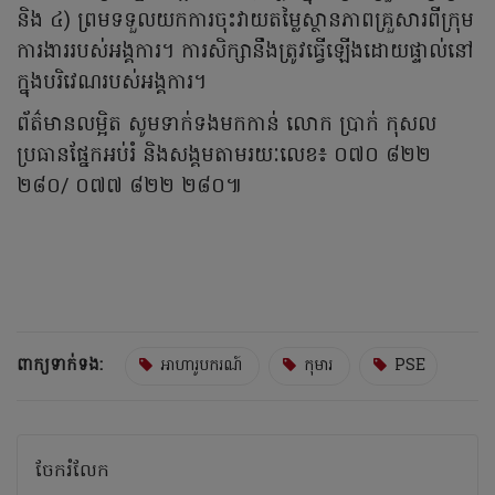
និង ៤) ព្រមទទួលយកការចុះវាយតម្លៃស្ថានភាពគ្រួសារពីក្រុម
ការងាររបស់អង្គការ។ ការសិក្សានឹងត្រូវធ្វើឡើងដោយផ្ទាល់នៅ
ក្នុងបរិវេណរបស់អង្គការ។
ព័ត៌មានលម្អិត សូមទាក់ទងមកកាន់ លោក ប្រាក់ កុសល
ប្រធានផ្នែកអប់រំ និងសង្គមតាមរយៈលេខ៖ ០៧០ ៨២២
២៨០/ ០៧៧ ៨២២ ២៨០៕
ពាក្យទាក់ទង:
អាហារូបករណ៍
កុមារ
PSE
ចែករំលែក