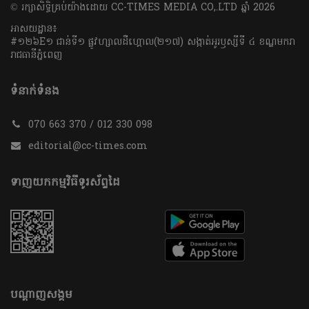
​© រក្សា​សិទ្ធិ​គ្រប់​យ៉ាង​ដោយ​ CC-TIMES MEDIA CO,.LTD ឆ្នាំ​ 2026
អាសយដ្ឋាន៖
#១២៦E១ ជាន់ទី១ ផ្លូវហ្សាលដឺហ្គោល(២១៧) សង្កាត់អូរឫស្សីទី ៤ ខណ្ឌមករា
រាជធានីភ្នំពេញ
ទំនាក់ទំនង
070 663 370 / 012 330 098
editorial@cc-times.com
ទាញយកកម្មវិធីទូរស័ព្ទដៃ
បណ្តាញសង្គម