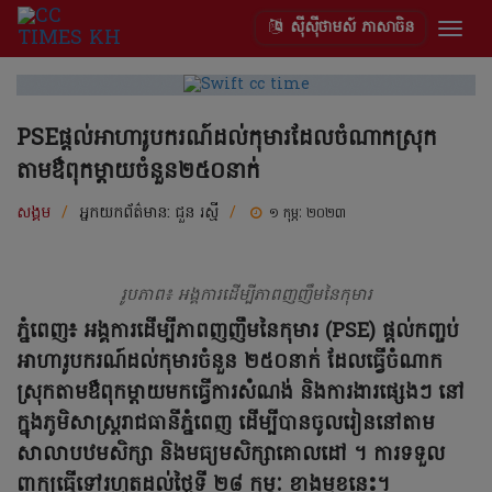
ស៊ីស៊ីថាមស៍ ភាសាចិន
Togg
navig
PSEផ្ដល់អាហារូបករណ៍ដល់កុមារដែលចំណាកស្រុក
តាមឳពុកម្តាយចំនួន២៥០នាក់
សង្គម
/
អ្នកយកព័ត៌មាន:
ជួន រស្មី
/
១ កុម្ភៈ ២០២៣
រូបភាព៖ អង្គការដើម្បីភាពញញឹមនៃកុមារ
ភ្នំពេញ៖ អង្គការដើម្បីភាពញញឹមនៃកុមារ (PSE) ផ្តល់កញ្ចប់
អាហារូបករណ៍ដល់កុមារចំនួន ២៥០នាក់ ដែលធ្វើចំណាក
ស្រុកតាមឳពុកម្តាយមកធ្វើការសំណង់ និងការងារផ្សេងៗ នៅ
ក្នុងភូមិសាស្ដ្ររាជធានីភ្នំពេញ ដើម្បីបានចូលរៀននៅតាម
សាលាបឋមសិក្សា និងមធ្យមសិក្សាគោលដៅ ។ ការទទួល
ពាក្យធ្វើទៅរហូតដល់ថ្ងៃទី ២៨ កុម្ភៈ ខាងមុខនេះ។