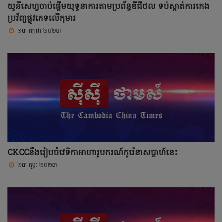
យូនីសេហ្វចាប់ផ្តើមយុទ្ធនាការតាមប្រព័ន្ធឌីជីថល ទប់ស្កាត់ការកេង
ប្រវ័ញ្ចផ្លូវភេទលើកុមារ
១៣ កក្កដា ២០២៣
CKCCនឹងរៀបចំវេទិកាអាហារូបករណ៍កូរ៉េនាសប្ដាហ៍នេះ
២៣ កុម្ភៈ ២០២៣