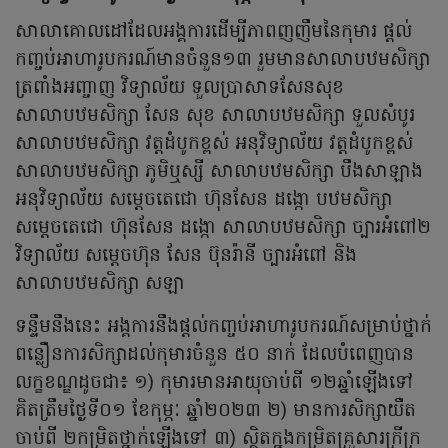
សាលាគោលដៅដែលអង្គការដើម្បីភាពញញឹមនៃកុមារ ផ្ដល់
កញ្ចប់អាហារូបករណ៍មានចំនួន១៣ រួមមានសាលាបឋមសិក្សា
ត្រពាំងអញ្ចាញ វិទ្យាល័យ ទួលប្រាសាទសែនសុខ
សាលាបឋមសិក្សា សែន សុខ សាលាបឋមសិក្សា ទួលសំបូរ
សាលាបឋមសិក្សា វត្តដំបូកខ្ពស់ អនុវិទ្យាល័យ វត្តដំបូកខ្ពស់
សាលាបឋមសិក្សា ភូមិឬស្សី សាលាបឋមសិក្សា បឹងសាឡាង
អនុវិទ្យាល័យ សម្តេចតេជោ ហ៊ុនសែន ដង្កោ បឋមសិក្សា
សម្ដេចតេជោ ហ៊ុនសែន ដង្កោ សាលាបឋមសិក្សា ច្បារអំពៅ២
វិទ្យាល័យ សម្តេចហ៊ុន សែន ប៊ុនរ៉ានី ច្បារអំពៅ និង
សាលាបឋមសិក្សា សឡា
ទន្ទឹមនឹងនេះ អង្គការនឹងផ្ដល់កញ្ចប់អាហារូបករណ៍សម្រាប់ថ្នាក់
ពន្លឿនការសិក្សាដល់កុមារចំនួន ៥០ នាក់ ដែលបំពេញបាន
លក្ខខណ្ឌដូចជា៖ ១) កុមារមានអាយុចាប់ពី ១២ឆ្នាំឡើងទៅ
គិតត្រឹមថ្ងៃទី០១ ខែកុម្ភៈ ឆ្នាំ២០២៣ ២) មានការសិក្សាយឺត
ចាប់ពី ២កម្រិតថ្នាក់ឡើងទៅ ៣) ស្ថិតក្នុងកម្រិតគ្រួសារក្រីក្រ