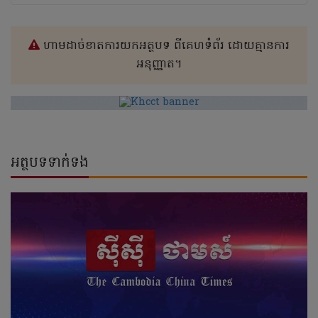
ហាមដាច់ខាតការយកអត្ថបទ ពីគេហទំព័រ ដោយគ្មានការ
អនុញ្ញាត។
អត្ថបទទាក់ទង