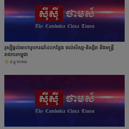
រុស្ស៊ីផ្ដល់អាហារូបករណ៍៤០កន្លែង ដល់សិស្ស-និស្សិត និងមន្ត្រី
រាជការកម្ពុជា
៨ ធ្នូ ២០២៣