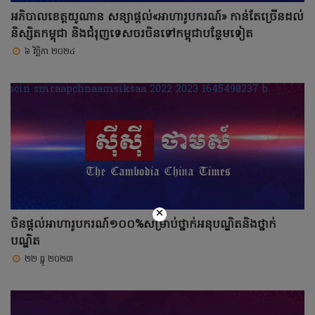
អភិបាលខេត្តយូណាន សន្យាផ្តល់«អាហារូបករណ៍» កាន់តែច្រើនដល់
និស្សិតកម្ពុជា និងជំរុញទេសចរចិនទៅកម្ពុជាបន្ថែមទៀត
៦ វិច្ឆិកា ២០២៤
×
ចិនផ្ដល់អាហារូបករណ៍១០០%សម្រាប់ថ្នាក់អនុបណ្ឌិតនិងថ្នាក់
បណ្ឌិត
២២ ធ្នូ ២០២៣