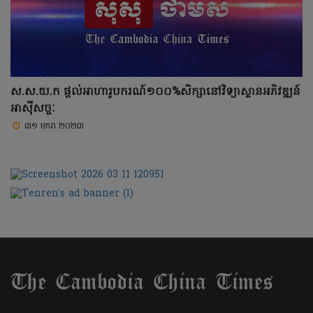
ស.ស.យ.ក ផ្ដល់អាហារូបករណ៍១០០%សិក្សានៅវិទ្យាស្ថានអភិវឌ្ឍន៍
អាស៊ីសច្ចៈ
៣១ មករា ២០២៣