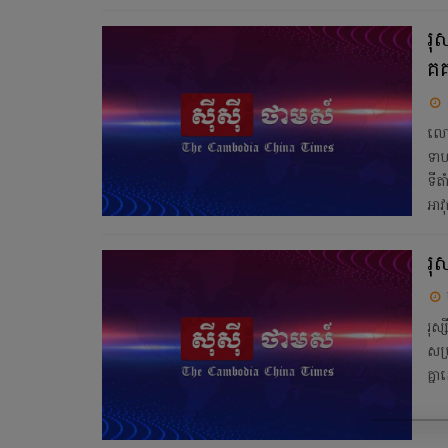
រុ
គគ
លោក
ទាហ
ទីត
អាវ
រុ
រុស
សម្
គ្ន