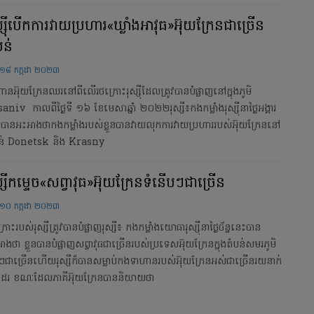
ស្ស៊ីបើកការវាយប្រហារ«ឃ្លាំងអាវុធ»អ៊ុយក្រែនជាច្រើន
បន់
១៨ កក្កដា ២០២៣
ានអ៊ុយក្រែនឈរនៅពីលើរថក្រោះរុស្ស៊ីដែលត្រូវបានបំផ្លាញនៅក្នុងភូមិ
aniv កាលពីថ្ងៃទី ១៦ ខែមេសាឆ្នាំ ២០២២រុស្សី៖កងកម្លាំងរុស្ស៊ីនាថ្ងៃអង្គារ
បានអះអាងថាកងកម្លាំងរបស់ខ្លួនបានវាយលុកការវាយប្រហាររបស់អ៊ុយក្រែននៅ
បន់ Donetsk និង Krasny
ស្សីកម្ទេច«សព្វាវុធ»អ៊ុយក្រែនទំនើបៗជាច្រើន
១០ កក្កដា ២០២៣
រោះរបស់រុស្សីត្រូវបានបំផ្លាញរុស្សី៖ កងកម្លាំងយោធារុស្ស៊ីនាថ្ងៃច័ន្ទនេះបាន
ាងថា ខ្លួនបានបំផ្លាញសព្វាវុធជាច្រើនរបស់ប្រទេសអ៊ុយក្រែនក្នុងតំបន់សមរភូមិ
ៅៗជាច្រើនហើយរុស្សីក៏បានសម្លាប់កងទាហានរបស់អ៊ុយក្រែនអស់ជាច្រើនរយនាក់
ែរ ខណៈដែលភាគីអ៊ុយក្រែនបាននិយាយថា