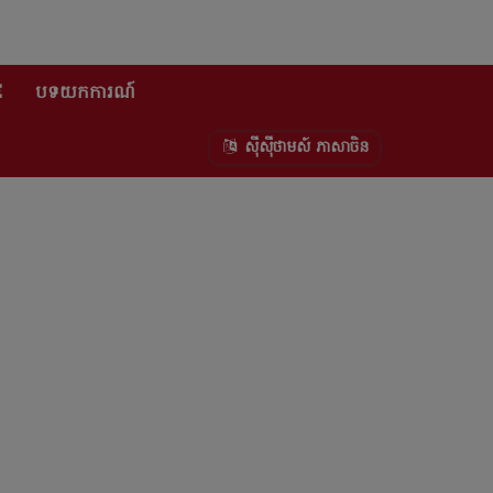
E
បទយកការណ៍
ស៊ីស៊ីថាមស៍ ភាសាចិន