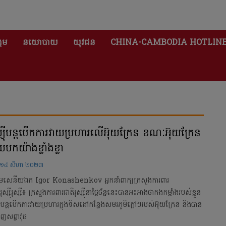
គម
នយោបាយ
យុវជន
CHINA-CAMBODIA HOTLIN
ស្ស៊ីបន្តបើកការវាយប្រហារលើអ៊ុយក្រែន ខណៈអ៊ុយក្រែន
យបកយ៉ាងខ្លាំងខ្លា
១៤ សីហា ២០២៣
តមសេនីយឯក Igor Konashenkov អ្នកនាំពាក្យក្រសួងការពារ
រុស្ស៊ីរុស្សី៖ ក្រសួងការពារជាតិរុស្ស៊ីនាថ្ងៃច័ន្ទនេះបានអះអាងថាកងកម្លាំងរបស់ខ្លួន
បន្តបើកការវាយប្រហារក្នុងទិសដៅកន្លែងសមរភូមិក្តៅៗរបស់អ៊ុយក្រែន និងបាន
លាញសព្វាវុធ