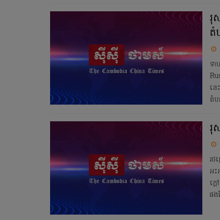
រុ
តំ
ទាហ
Rus
នេះ
តំ
រុ
រថក្
អះអ
ក្ត
ផងដ