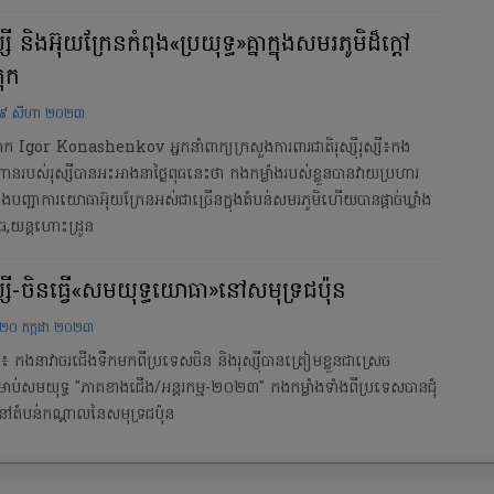
ស្សី និងអ៊ុយក្រែនកំពុង«ប្រយុទ្ធ»គ្នាក្នុងសមរភូមិដ៏ក្តៅ
ុក
៩ សីហា ២០២៣
 Igor Konashenkov អ្នកនាំពាក្យក្រសួងការពារជាតិរុស្ស៊ីរុស្សី៖កង
ានរបស់រុស្សីបានអះអាងនាថ្ងៃពុធនេះថា កងកម្លាំងរបស់ខ្លួនបានវាយប្រហារ
ាំងបញ្ជាការយោធាអ៊ុយក្រែនអស់ជាច្រើនក្នុងតំបន់សមរភូមិហើយបានផ្តាច់ឃ្លាំង
ុធ,យន្តហោះដ្រូន
ស្សី-ចិនធ្វើ«សមយុទ្ធយោធា»នៅសមុទ្រជប៉ុន
២០ កក្កដា ២០២៣
្សី៖ កងនាវាចរជើងទឹកមកពីប្រទេសចិន និងរុស្ស៊ីបានត្រៀមខ្លួនជាស្រេច
រាប់សមយុទ្ធ "ភាគខាងជើង/អន្តរកម្ម-២០២៣" កងកម្លាំងទាំងពីប្រទេសបានជុំ
ានៅតំបន់កណ្តាលនៃសមុទ្រជប៉ុន