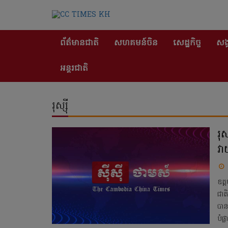
ព័ត៌មានជាតិ
សហគមន៍ចិន
សេដ្ឋកិច្ច
សង្
អន្តរជាតិ
រុស្ស៊ី
រុ
វា
ឧត្
ជាតិ
បាន
បំផ្