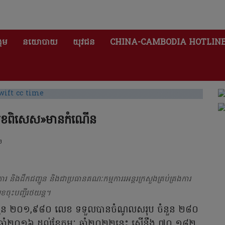
គម
នយោបាយ
យុវជន
CHINA-CAMBODIA HOTLIN
្តលេខពិសេស»មានកំណើន
២
និងដឹកជញ្ជូន និងជាប្រធានគណៈកម្មការរអន្តរក្រសួងគ្រប់គ្រងការ
ចុះបញ្ជីរថយន្ត។
ានចំនួន ២០១,៩៨០ លេខ ទទួលបានចំណូលសរុប ចំនួន ២៨០
នាំ២០១៦ ដល់ខែកុម្ភៈ ឆ្នាំ២០២២នេះ ស្មើនឹង ៧០ ១៨២