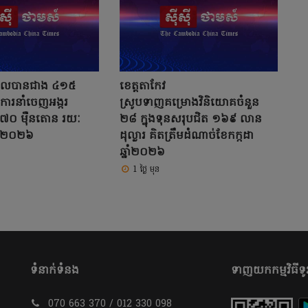
ំណូលបានជាង ៤១៥
ខេត្តតាកែវ
ីការនាំចេញអង្ករ
ស្រូបទាញគម្រោងវិនិយោគចំនួន
៧០ ម៉ឺនតោន រយៈ
២៨ ក្នុងទុនសរុបជិត ១៦៩ លាន
ាំ២០២៦
ដុល្លារ គិតត្រឹមដំណាច់ខែកក្កដា
ឆ្នាំ២០២៦
1 ថ្ងៃ មុន
ទំនាក់ទំនង
ទាញយកកម្មវិធីទូរ
070 663 370 / 012 330 098