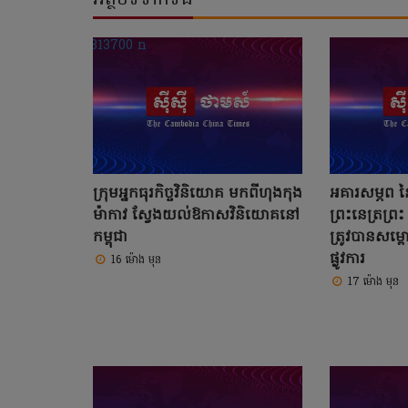
ក្រុមអ្នកធុរកិច្ចវិនិយោគ មកពីហុងកុង
អគារសម្ភព នៃ
ម៉ាកាវ ស្វែងយល់ឱកាសវិនិយោគនៅ
ព្រះនេត្រព្រ
កម្ពុជា
ត្រូវបានសម្ពោ
ផ្លូវការ
16 ម៉ោង មុន
17 ម៉ោង មុន