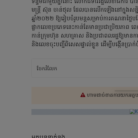
ទន្ទឹមជាមួយគ្នានោះ លោកជំទាវរដ្ឋលេខាធិការ បាន
មន្ត្រី ស៊ុន ចាន់ថុល ដែលបានលើកឡើងនៅក្នុងសន
ឆ្នាំ២០២២ ឱ្យរៀបចំរូបមន្តសម្រាប់ការគណនាថ្លៃ
ផ្លាកលេខប្រភេទនេះកាន់តែមានប្រជាប្រិយភាព ពេ
កាន់ក្រុមហ៊ុន សហគ្រាស និងប្រជាពលរដ្ឋឱ្យមាន
និងលេខចុះបញ្ជីពិសេសផ្ទាល់ខ្លួន ដើម្បីបង្កើនប
ចែករំលែក
ហាមដាច់ខាតការយកអត្ថបទ
អត្ថបទទាក់ទង