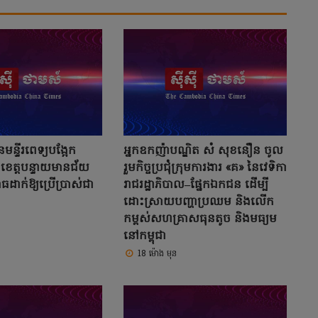
មន្ទីរពេទ្យបង្អែក
អ្នកឧកញ៉ាបណ្ឌិត សំ សុខនឿន ចូល
ះ ខេត្តបន្ទាយមានជ័យ
រួមកិច្ចប្រជុំក្រុមការងារ «គ» នៃវេទិកា
ធដាក់ឱ្យប្រើប្រាស់ជា
រាជរដ្ឋាភិបាល–ផ្នែកឯកជន ដើម្បី
ដោះស្រាយបញ្ហាប្រឈម និងលើក
កម្ពស់សហគ្រាសធុនតូច និងមធ្យម
នៅកម្ពុជា
18 ម៉ោង មុន