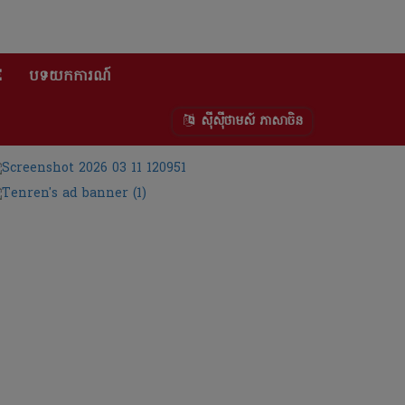
E
បទយកការណ៍
ស៊ីស៊ីថាមស៍ ភាសាចិន