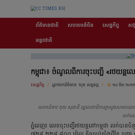
ព័ត៌មានជាតិ
សហគមន៍ចិន
សេដ្ឋកិច្ច
សង្
អន្តរជាតិ
កម្ពុជា៖ ចំណូលពីការចុះបញ្ជី «រថយន
សេដ្ឋកិច្ច
/
អ្នកយកព័ត៌មាន:
ឃុន សម្ផស្ស
/
២៤ មីនា ២០២
លោកជំទាវ កុយ សុដានី រដ្ឋលេខាធិការក្រសួងសាធារណការ 
លក់លេខ
ភ្នំពេញ៖ លេខចុះបញ្ជីរថយន្តនៅកម្ពុជា លក់ប
៧២៨ ២២៨ ៨០០ រៀល គិតចាប់តាំងពីខែ កញ្ញា ឆ្