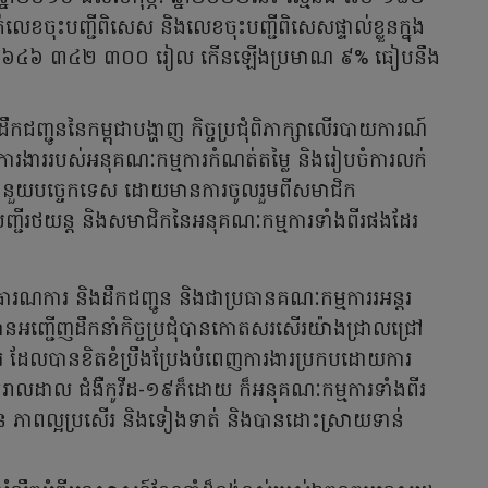
េខចុះបញ្ជីពិសេស និងលេខចុះបញ្ជីពិសេសផ្ទាល់ខ្លួនក្នុង
ន ៦៨ ៦៤៦ ៣៤២ ៣០០ រៀល កើនឡើងប្រមាណ ៩% ធៀបនឹង
ជូននៃកម្ពុជាបង្ហាញ កិច្ចប្រជុំពិភាក្សាលើរបាយការណ៍
ការងាររបស់អនុគណៈកម្មការកំណត់តម្លៃ និងរៀបចំការលក់
ដល់ជំនួយបច្ចេកទេស ដោយមានការចូលរួមពីសមាជិក
បញ្ជីរថយន្ត និងសមាជិកនៃអនុគណៈកម្មការទាំងពីរផងដែរ
ារណការ និងដឹកជញ្ជូន និងជាប្រធានគណៈកម្មការរអន្តរ
ានអញ្ជើញដឹកនាំកិច្ចប្រជុំបានកោតសរសើរយ៉ាងជ្រាលជ្រៅ
ីរ ដែលបានខិតខំប្រឹងប្រែងបំពេញការងារប្រកបដោយការ
ងរីករាលដាល ជំងឺកូវីដ-១៩ក៏ដោយ ក៏អនុគណៈកម្មការទាំងពីរ
មាន ភាពល្អប្រសើរ និងទៀងទាត់ និងបានដោះស្រាយទាន់