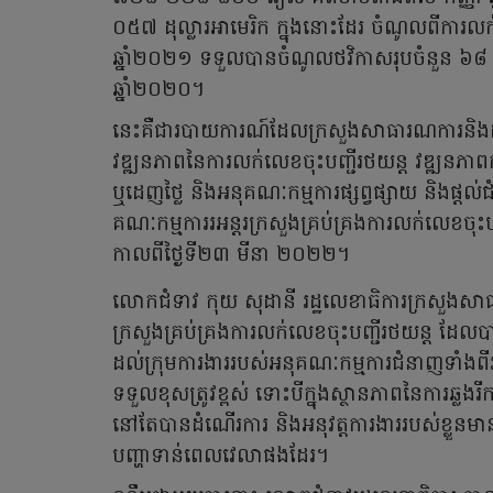
០៥៧ ដុល្លារអាមេរិក ក្នុងនោះដែរ ចំណូលពីការលក់ល
ឆ្នាំ២០២១ ទទួលបានចំណូលថវិកាសរុបចំនួ
ឆ្នាំ២០២០។
នេះគឺជារបាយការណ៍ដែលក្រសួងសាធារណការនិងដឹកជញ្
វឌ្ឍនភាពនៃការលក់លេខចុះបញ្ជីរថយន្ត វឌ្ឍនភាព
ឬដេញថ្លៃ និងអនុគណៈកម្មការផ្សព្វផ្សាយ និងផ្
គណៈកម្មការរអន្តរក្រសួងគ្រប់គ្រងការលក់លេខចុះ
កាលពីថ្ងៃទី២៣ មីនា ២០២២។
លោកជំទាវ កុយ សុដានី រដ្ឋលេខាធិការក្រសួងសាធ
ក្រសួងគ្រប់គ្រងការលក់លេខចុះបញ្ជីរថយន្ត ដែលប
ដល់ក្រុមការងាររបស់អនុគណៈកម្មការជំនាញទាំងព
ទទួលខុសត្រូវខ្ពស់ ទោះបីក្នុងស្ថានភាពនៃការឆ្ល
នៅតែបានដំណើរការ និងអនុវត្តការងាររបស់ខ្លួន
បញ្ហាទាន់ពេលវេលាផងដែរ។