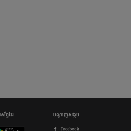
ស័ព្ទដៃ
បណ្តាញសង្គម
Facebook