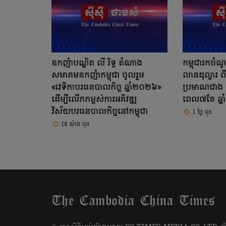
ឧកញ៉ាបណ្ឌិត លី រិទ្ធ តំណាង
កម្ពុជារកច
សមាគមឧកញ៉ាកម្ពុជា ចូលរួម
លានដុល្លារ ព
«វេទិកាបរធនបាលកិច្ច ឆ្នាំ២០២៦»
ប្រមាណជាង 
ដើម្បីលើកកម្ពស់ការអភិវឌ្ឍ
ពេល៧ខែ ឆ្ន
វិស័យបរធនបាលកិច្ចនៅកម្ពុជា
1 ថ្ងៃ មុន
18 ម៉ោង មុន