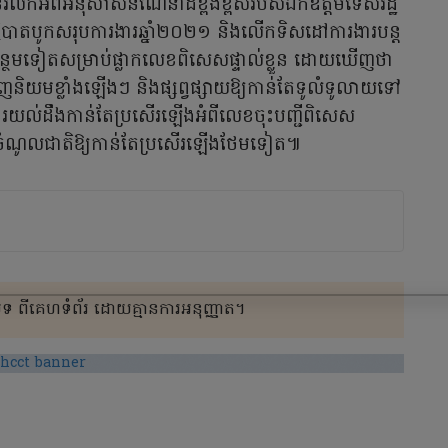
រំលឹកអំពីអនុសាសន៍ណែនាំដ៏ខ្ពង់ខ្ពស់របស់ឯកឧត្តមទេសរដ្ឋ
្និបាតបូកសរុបការងារឆ្នាំ២០២១ និងលើកទិសដៅការងារបន្ត
បន្ថែមទៀតសម្រាប់ផ្លាកលេខពិសេសផ្ទាល់ខ្លួន ដោយឃើញថា
ញនិយមខ្លាំងឡើងៗ និងផ្សព្វផ្សាយឱ្យកាន់តែទូលំទូលាយទៅ
ការយល់ដឹងកាន់តែប្រសើរឡើងអំពីលេខចុះបញ្ជីពិសេស
្រាក់ចំណូលជាតិឱ្យកាន់តែប្រសើរឡើងថែមទៀត៕
 ពីគេហទំព័រ ដោយគ្មានការអនុញ្ញាត។