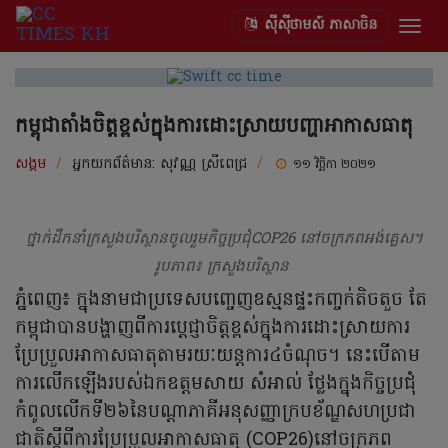
ស៊ីស៊ីថាមស៍ ភាសាចិន
Togg
navig
កម្ពុជាតាំងចិត្តខ្ពស់ក្នុងការដោះស្រាយបញ្ហាអាកាសធាតុ
សង្គម
/
អ្នកយកព័ត៌មាន:
សុវណ្ណ ស្រីពេជ្រ
/
១១ វិច្ឆិកា ២០២១
ថ្នាក់ដឹកនាំក្រសួងបរិស្ថានចូលរួមកិច្ចប្រជុំCOP26 នៅចក្រភពអង់គ្លេស។
រូបភាព៖ ក្រសួងបរិស្ថាន
ភ្នំពេញ៖ ក្នុងនាមជាប្រទេសបញ្ចេញឧស្មនផ្ទះកញ្ចក់តិចតួច តែ
កម្ពុជាបានបង្ហាញពីការប្តេជ្ញាចិត្តខ្ពស់ក្នុងការដោះស្រាយការ
ប្រែប្រួលអាកាសធាតុតាមរយៈយន្តការ៤ចំណុច។ នេះបើតាម
ការលើកឡើងរបស់ឯកឧត្តមសាយ សំអាល់ ថ្លែងក្នុងកិច្ចប្រជុំ
កំពូលលើកទី២៦នៃបណ្តាភាគីអនុសញ្ញាក្របខ័ណ្ឌសហប្រជា
ជាតិស្តីពីការប្រែប្រួលអាកាសធាតុ (COP26)នៅចក្រភព