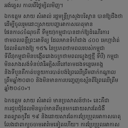
អង់គ្លេស កាលពីថ្ងៃម្សិលមិញ។
ឯកឧត្តម សាយ សំអាល់ រដ្ឋមន្រ្តីក្រសួងបរិស្ថាន បានឱ្យដឹងថា
ដើម្បីចូលរួមដោះស្រាយបញ្ហាអាកាសធាតុមាន
ផែនការ៤ចំណុចគឺ ទីមួយ)កម្ពុជាបានដាក់ឱ្យដំណើរការ
ថាមពលពន្លឺព្រះអាទិត្យ ដែលមានទំហំជាង ៤០០ មេហ្កាវ៉ាត់
ដែលតំណាងឱ្យ ១៥% នៃប្រភពថាមពលរបស់កម្ពុជា
ទីពីរ)កម្ពុជាមិនបង្កើតរោងចក្រថាមពលធ្យូងថ្មថ្មី ទីបី) កម្ពុជា
មិនសាងសង់ទំនប់វារីអគ្គិសនីនៅតាមដងទន្លេមេគង្គ
និងទីបួនគឺកាត់បន្ថយការបាត់បង់ព្រៃឈើត្រឹមពាក់កណ្តាល
ត្រឹមឆ្នាំ២០៣០ និងមិនមានការបញ្ចេញឧស្ម័នពីព្រៃឈើត្រឹម
ឆ្នាំ២០៤០»។
ឯកឧត្តម សាយ សំអាល់ មានប្រសាសន៍ថា៖« នេះគឺជា
ការជួបជុំដែលមិនធ្លាប់មានពីមុនមកដោយសារតែជំងឺ
រាតត្បាតកូវីដ ១៩ និងដោយសារតែការប្រែប្រួលអាកាសធាតុ
លែងជាពាក្យចចាមអារ៉ាមទៀតហើយ។ ការប្រែប្រួលអាកាស