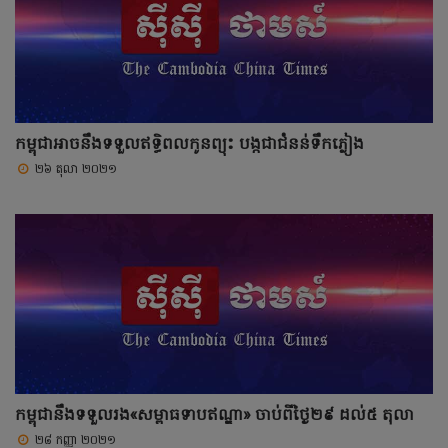
កម្ពុជាអាចនឹងទទួលឥទ្ធិពលកូនព្យុះ បង្កជាជំនន់ទឹកភ្លៀង
២៦ តុលា ២០២១
កម្ពុជានឹងទទួលរង«សម្ពាធទាបឥណ្ឌា» ចាប់ពីថ្ងៃ២៩ ដល់៥ តុលា
២៨ កញ្ញា ២០២១