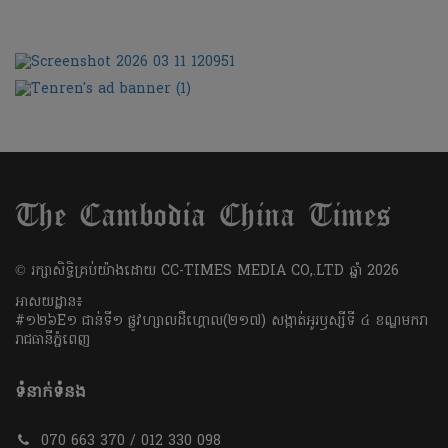
​© រក្សា​សិទ្ធិ​គ្រប់​យ៉ាង​ដោយ​ CC-TIMES MEDIA CO,.LTD ឆ្នាំ​ 2026
អាសយដ្ឋាន៖
#១២៦E១ ជាន់ទី១ ផ្លូវហ្សាលដឺហ្គោល(២១៧) សង្កាត់អូរឫស្សីទី ៤ ខណ្ឌមករា
រាជធានីភ្នំពេញ
ទំនាក់ទំនង
070 663 370 / 012 330 098