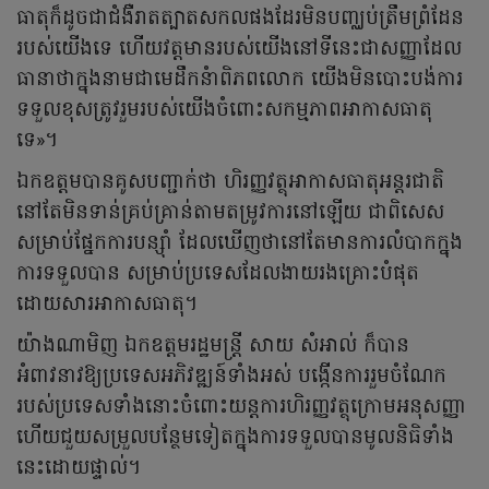
ធាតុក៏ដូចជាជំងឺរាតត្បាតសកលផងដែរមិនបញ្ឈប់ត្រឹមព្រំដែន
របស់យើងទេ ហើយវត្តមានរបស់យើងនៅទីនេះជាសញ្ញាដែល
ធានាថាក្នុងនាមជាមេដឹកនំាពិភពលោក យើងមិនបោះបង់ការ
ទទួលខុសត្រូវរួមរបស់យើងចំពោះសកម្មភាពអាកាសធាតុ
ទេ»។
ឯកឧត្តមបានគូសបញ្ជាក់ថា ហិរញ្ញវត្ថុអាកាសធាតុអន្តរជាតិ
នៅតែមិនទាន់គ្រប់គ្រាន់តាមតម្រូវការនៅឡើយ ជាពិសេស
សម្រាប់ផ្នែកការបន្ស៊ាំ ដែលឃើញថានៅតែមានការលំបាកក្នុង
ការទទួលបាន សម្រាប់ប្រទេសដែលងាយរងគ្រោះបំផុត
ដោយសារអាកាសធាតុ។
យ៉ាងណាមិញ ឯកឧត្តមរដ្ឋមន្ត្រី សាយ សំអាល់ ក៏បាន
អំពាវនាវឱ្យប្រទេសអភិវឌ្ឍន៍ទាំងអស់ បង្កើនការរួមចំណែក
របស់ប្រទេសទាំងនោះចំពោះយន្តការហិរញ្ញវត្ថុក្រោមអនុសញ្ញា
ហើយជួយសម្រួលបន្ថែមទៀតក្នុងការទទួលបានមូលនិធិទាំង
នេះដោយផ្ទាល់។