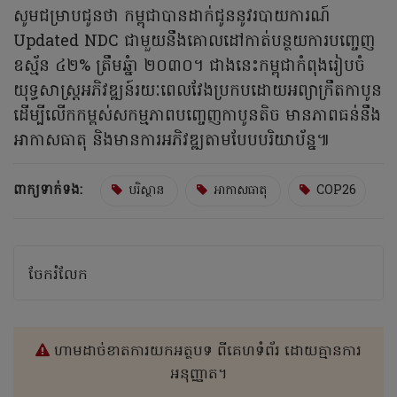
សូមជម្រាបជូនថា កម្ពុជាបានដាក់ជូននូវរបាយការណ៍
Updated NDC ជាមួយនឹងគោលដៅកាត់បន្ថយការបញ្ចេញ
ឧស្ម័ន ៤២% ត្រឹមឆ្នំា ២០៣០។ ជាងនេះកម្ពុជាកំពុងរៀបចំ
យុទ្ធសាស្រ្តអភិវឌ្ឍន៍រយៈពេលវែងប្រកបដោយអព្យាក្រឹតកាបូន
ដើម្បីលើកកម្ពស់សកម្មភាពបញ្ចេញកាបូនតិច មានភាពធន់នឹង
អាកាសធាតុ និងមានការអភិវឌ្ឍតាមបែបបរិយាប័ន្ន៕
ពាក្យទាក់ទង:
បរិស្ថាន
អាកាសធាតុ
COP26
ចែករំលែក
ហាមដាច់ខាតការយកអត្ថបទ ពីគេហទំព័រ ដោយគ្មានការ
អនុញ្ញាត។