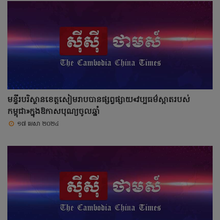
មន្ទីរបរិស្ថានខេត្តសៀមរាបបានផ្សព្វផ្សាយ«វប្បធម៌ស្អាតរបស់
កម្ពុជា»ក្នុងឱកាសបុណ្យចូលឆ្នាំ
១៧ មេសា ២០២៤