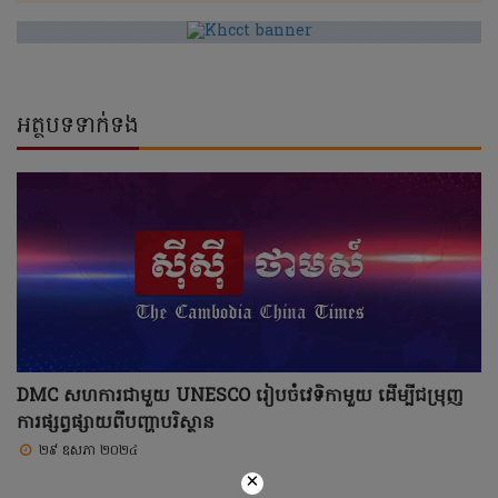
អត្ថបទទាក់ទង
DMC សហការជាមួយ UNESCO រៀបចំវេទិកាមួយ ដើម្បីជម្រុញ
ការផ្សព្វផ្សាយពីបញ្ហាបរិស្ថាន
២៩ ឧសភា ២០២៤
×