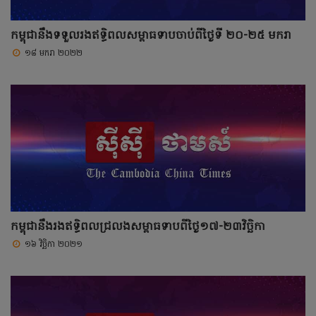
កម្ពុជានឹងទទួលរងឥទ្ធិពលសម្ពាធទាបចាប់ពីថ្ងៃទី ២០-២៥ មករា
១៨ មករា ២០២២
កម្ពុជានឹងរងឥទ្ធិពលជ្រលងសម្ពាធទាបពីថ្ងៃ១៧-២៣វិច្ឆិកា
១៦ វិច្ឆិកា ២០២១