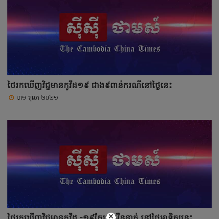
ថៃរកឃើញវិជ្ជមានកូវីដ១៩ ជាង៩ពាន់ករណីនៅថ្ងៃនេះ
៣១ តុលា ២០២១
×
ថៃរកឃើញវិជ្ជមានកូវីដ -១៩ក្បែរ១ម៉ឺននាក់ នៅថ្ងៃអាទិត្យនេះ