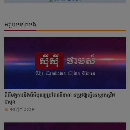
អត្ថបទទាក់ទង
ពិធីមង្គការនិងពិធីបុណ្យប្រពៃណីនានា តម្រូវឱ្យធ្វើតេស្តរកកូវីដ
ជាមុន
១០ វិច្ឆិកា ២០២១