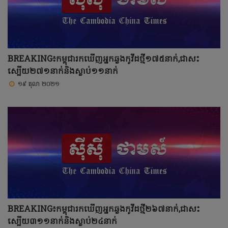
BREAKING៖កម្ពុជារកឃើញអ្នកឆ្លងកូវីដថ្មី១៧៥នាក់,ជាសះ
ស្បើយ២៧១នាក់និងស្លាប់១១នាក់
១៩ តុលា ២០២១
BREAKING៖កម្ពុជារកឃើញអ្នកឆ្លងកូវីដថ្មី២៦៧នាក់,ជាសះ
ស្បើយ៣១១នាក់និងស្លាប់២៤នាក់