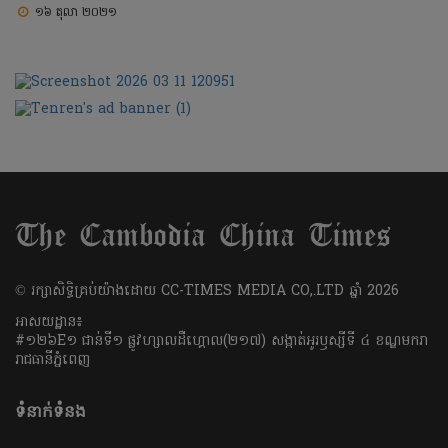
១៦ តុលា ២០២១
​© រក្សា​សិទ្ធិ​គ្រប់​យ៉ាង​ដោយ​ CC-TIMES MEDIA CO,.LTD ឆ្នាំ​ 2026
អាសយដ្ឋាន៖
#១២៦E១ ជាន់ទី១ ផ្លូវហ្សាលដឺហ្គោល(២១៧) សង្កាត់អូរឫស្សីទី ៤ ខណ្ឌមករា
រាជធានីភ្នំពេញ
ទំនាក់ទំនង