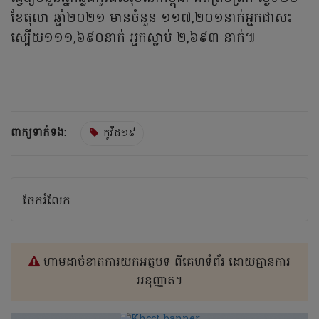
ខែតុលា ឆ្នាំ២០២១ មានចំនួន ១១៧,២០១នាក់អ្នកជាសះ
ស្បើយ១១១,៦៩០នាក់ អ្នកស្លាប់ ២,៦៩៣ នាក់៕
ពាក្យទាក់ទង:
កូវីដ១៩
ចែករំលែក
ហាមដាច់ខាតការយកអត្ថបទ ពីគេហទំព័រ ដោយគ្មានការ
អនុញ្ញាត។