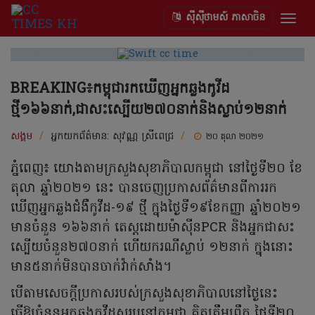
ស៊ីស៊ីថាមស៍ ភាសាចិន
Togg
navig
BREAKING៖កម្ពុជារកឃើញអ្នកឆ្លងកូវីដ
ថ្មី១៦៦នាក់,ជាសះស្បើយ២៧០នាក់និងស្លាប់១២នាក់
សង្គម
/
អ្នកយកព័ត៌មាន:
សុវណ្ណ ស្រីពេជ្រ
/
២០ តុលា ២០២១
ភ្នំពេញ៖ យោងតាមក្រសួងសុខាភិបាលកម្ពុជា នៅថ្ងៃទី២០ ខែ
តុលា ឆ្នាំ២០២១ នេះ បានចេញប្រកាសព័ត៌មានពីការរក
ឃើញអ្នកឆ្លងជំងឺកូវីដ-១៩ ថ្មី ក្នុងថ្ងៃទី១៩ខែកញ្ញា ឆ្នាំ២០២១
មានចំនួន ១៦៦នាក់ តេស្តដោយម៉ាស៊ីនPCR និងអ្នកជាសះ
ស្បើយចំនួន២៧០នាក់ ហើយករណីស្លាប់ ១២នាក់ ក្នុងនោះ
មាន៥នាក់មិនបានចាក់វ៉ាក់សាំង។
បើតាមសេចក្ដីប្រកាសរបស់ក្រសួងសុខាភិបាលនៅថ្ងៃនេះ
ធ្វើឱ្យចំនួនអ្នកឆ្លងកូវីដសរុបនៅកម្ពុជា គិតត្រឹមព្រឹក ថ្ងៃទី២០