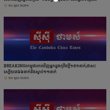
២៤ តុលា ២០២១
BREAKING៖កម្ពុជារកឃើញអ្នកឆ្លងកូវីដថ្មី១៥១នាក់,ជាសះ
ស្បើយ៣៦៦នាក់និងស្លាប់១១នាក់
២១ តុលា ២០២១