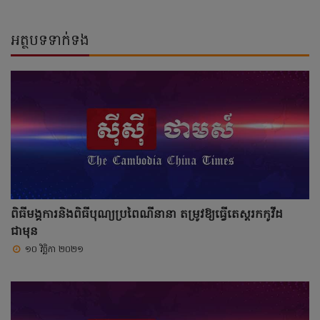
អត្ថបទទាក់ទង
ពិធីមង្គការនិងពិធីបុណ្យប្រពៃណីនានា តម្រូវឱ្យធ្វើតេស្តរកកូវីដ
ជាមុន
១០ វិច្ឆិកា ២០២១