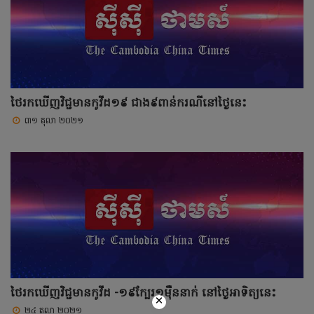
ថៃរកឃើញវិជ្ជមានកូវីដ១៩ ជាង៩ពាន់ករណីនៅថ្ងៃនេះ
៣១ តុលា ២០២១
ថៃរកឃើញវិជ្ជមានកូវីដ -១៩ក្បែរ១ម៉ឺននាក់ នៅថ្ងៃអាទិត្យនេះ
×
២៤ តុលា ២០២១