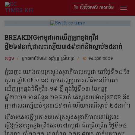
ស៊ីស៊ីថាមស៍ ភាសាចិន
Togg
navig
BREAKING៖កម្ពុជារកឃើញអ្នកឆ្លងកូវីដ
ថ្មី២៦៨នាក់,ជាសះស្បើយ៣៥៩នាក់និងស្លាប់២៥នាក់
សង្គម
/
អ្នកយកព័ត៌មាន:
សុវណ្ណ ស្រីពេជ្រ
/
១៤ តុលា ២០២១
ភ្នំពេញ៖ យោងតាមក្រសួងសុខាភិបាលកម្ពុជា នៅថ្ងៃទី១៤ ខែ
តុលា ឆ្នាំ២០២១ នេះ បានចេញប្រកាសព័ត៌មានពីការរក
ឃើញអ្នកឆ្លងជំងឺកូវីដ-១៩ ថ្មី ក្នុងថ្ងៃទី១៣ ខែកញ្ញា
ឆ្នាំ២០២១ មានចំនួន ២៦៨នាក់ តេស្តដោយម៉ាស៊ីនPCR និង
អ្នកជាសះស្បើយចំនួន៣៥៩នាក់ ហើយករណីស្លាប់ ២៥នាក់។
បើតាមសេចក្ដីប្រកាសរបស់ក្រសួងសុខាភិបាលនៅថ្ងៃនេះ
ធ្វើឱ្យចំនួនអ្នកឆ្លងកូវីដសរុបនៅកម្ពុជា គិតត្រឹមព្រឹក ថ្ងៃទី១៤
ខែតុលា ឆ្នាំ២០២១ មានចំនួន ១១៥,៨៧៥ នាក់អ្នកជាសះ