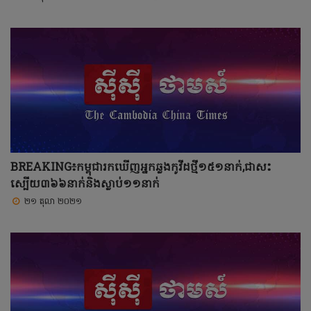
BREAKING៖កម្ពុជារកឃើញអ្នកឆ្លងកូវីដថ្មី១៥១នាក់,ជាសះ
ស្បើយ៣៦៦នាក់និងស្លាប់១១នាក់
២១ តុលា ២០២១