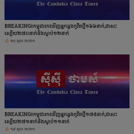
BREAKING៖កម្ពុជារកឃើញអ្នកឆ្លងកូវីដថ្មី១៦៦នាក់,ជាសះ
ស្បើយ២៧០នាក់និងស្លាប់១២នាក់
២០ តុលា ២០២១
BREAKING៖កម្ពុជារកឃើញអ្នកឆ្លងកូវីដថ្មី១៧៥នាក់,ជាសះ
ស្បើយ២៧១នាក់និងស្លាប់១១នាក់
១៩ តុលា ២០២១