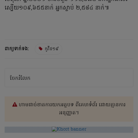
ស្បើយ១០៩,៦៥៥នាក់ អ្នកស្លាប់ ២,៥៨៤ នាក់៕
ពាក្យទាក់ទង:
កូវីដ១៩
ចែករំលែក
ហាមដាច់ខាតការយកអត្ថបទ ពីគេហទំព័រ ដោយគ្មានការ
អនុញ្ញាត។