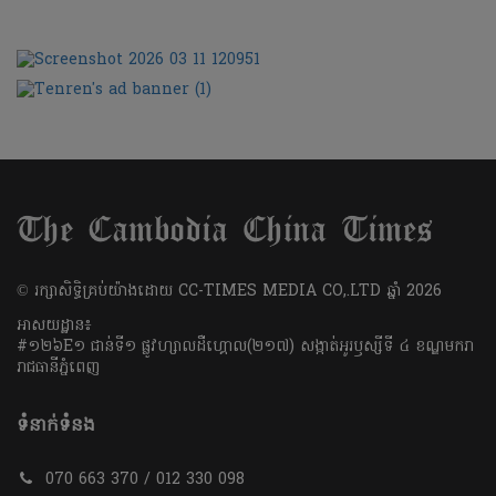
​© រក្សា​សិទ្ធិ​គ្រប់​យ៉ាង​ដោយ​ CC-TIMES MEDIA CO,.LTD ឆ្នាំ​ 2026
អាសយដ្ឋាន៖
#១២៦E១ ជាន់ទី១ ផ្លូវហ្សាលដឺហ្គោល(២១៧) សង្កាត់អូរឫស្សីទី ៤ ខណ្ឌមករា
រាជធានីភ្នំពេញ
ទំនាក់ទំនង
070 663 370 / 012 330 098