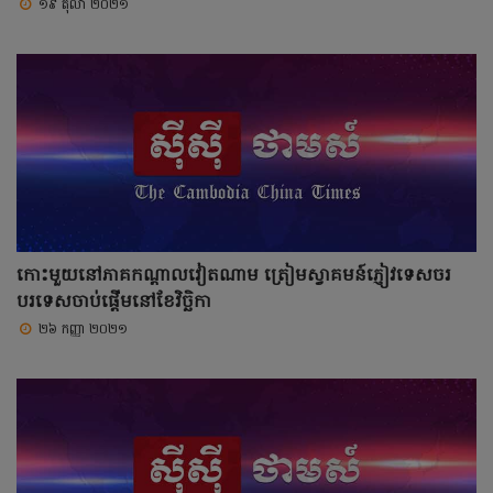
១៩ តុលា ២០២១
កោះមួយនៅភាគកណ្ដាលវៀតណាម ត្រៀមស្វាគមន៍ភ្ញៀវទេសចរ
បរទេសចាប់ផ្តើមនៅខែវិច្ឆិកា
២៦ កញ្ញា ២០២១