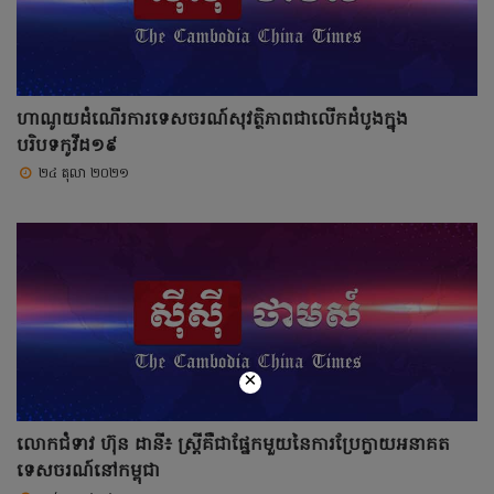
ហាណូយដំណើរការទេសចរណ៍សុវត្ថិភាពជាលើកដំបូងក្នុង
បរិបទកូវីដ១៩
២៤ តុលា ២០២១
×
លោកជំទាវ ហ៊ុន ដានី៖ ស្ត្រីគឺជាផ្នែកមួយនៃការប្រែក្លាយអនាគត
ទេសចរណ៍នៅកម្ពុជា