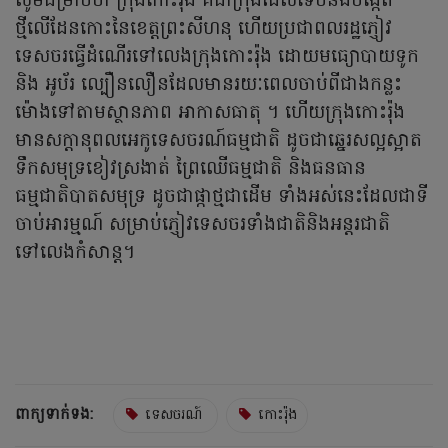
សូមជម្រាបថា ក្រុងកោះរ៉ុង គឺជាក្រុងដែលទើបនឹងបង្កើត
ថ្មីលើដែនកោះនៃខេត្តព្រះសីហនុ ហើយប្រជាពលរដ្ឋភ្ញៀវ
ទេសចរធ្វើដំណើរទៅលេងក្រុងកោះរ៉ុង ដោយមធ្យោបាយទូក
និង អូប័រ ល្បឿនលឿនដែលមានរយៈពេលចាប់ពីជាងកន្លះ
ម៉ោងទៅតាមស្ថានភាព អាកាសធាតុ ។ ហើយក្រុងកោះរ៉ុង
មានសក្តានុពលអេកូទេសចរណ៍ធម្មជាតិ ដូចជាឆ្នេរសល្អស្អាត
ទឹកសមុទ្រខៀវស្រងាត់ ព្រៃឈើធម្មជាតិ និងធនធាន
ធម្មជាតិបាតសមុទ្រ ដូចជាផ្កាថ្មជាដើម ទាំងអស់នេះដែលជាទី
ចាប់អារម្មណ៍ សម្រាប់ភ្ញៀវទេសចរទាំងជាតិនិងអន្តរជាតិ
ទៅលេងកំសាន្ត។
ពាក្យទាក់ទង:
ទេសចរណ៍
កោះរ៉ុង