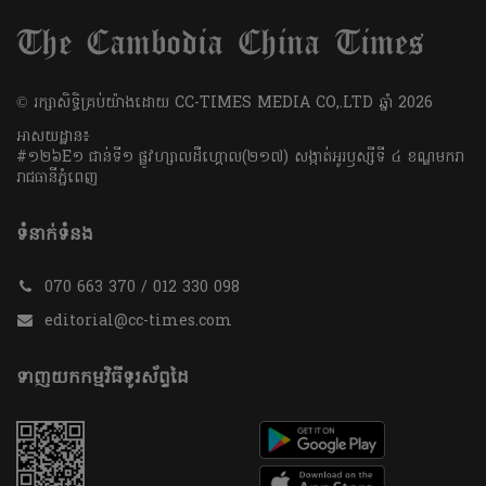
​© រក្សា​សិទ្ធិ​គ្រប់​យ៉ាង​ដោយ​ CC-TIMES MEDIA CO,.LTD ឆ្នាំ​ 2026
អាសយដ្ឋាន៖
#១២៦E១ ជាន់ទី១ ផ្លូវហ្សាលដឺហ្គោល(២១៧) សង្កាត់អូរឫស្សីទី ៤ ខណ្ឌមករា
រាជធានីភ្នំពេញ
ទំនាក់ទំនង
070 663 370 / 012 330 098
editorial@cc-times.com
ទាញយកកម្មវិធីទូរស័ព្ទដៃ