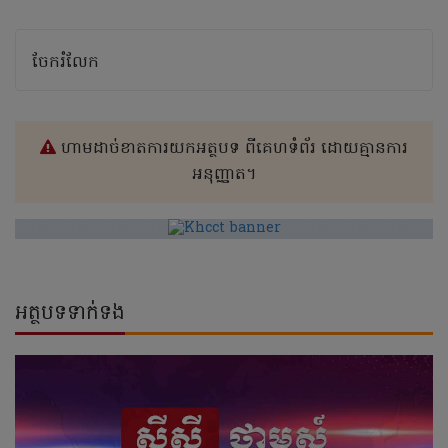
ចែករំលែក
ហាមដាច់ខាតការយកអត្ថបទ ពីគេហទំព័រ ដោយគ្មានការ
អនុញ្ញាត។
អត្ថបទទាក់ទង