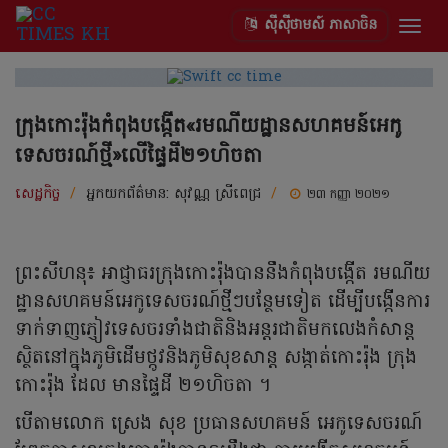
ស៊ីស៊ីថាមស៍ ភាសាចិន
Togg
navig
ក្រុងកោះរ៉ុងកំពុងបង្កើត«រមណីយដ្ឋានសហគមន៍អេកូ
ទេសចរណ៍ថ្មី»លើផ្ទៃដី២១ហិចតា
សេដ្ឋកិច្ច
/
អ្នកយកព័ត៌មាន:
សុវណ្ណ ស្រីពេជ្រ
/
២៣ កញ្ញា ២០២១
ព្រះសីហនុ៖ អាជ្ញាធរក្រុងកោះរ៉ុងបាននឹងកំពុងបង្កើត រមណីយ
ដ្ឋានសហគមន៍អេកូទេសចរណ៍ថ្មីៗបន្ថែមទៀត ដើម្បីបង្កើនការ
ទាក់ទាញភ្ញៀវទេសចរទាំងជាតិនិងអន្តរជាតិមកលេងកំសាន្ត
ស្ថិតនៅក្នុងភូមិដើមថ្កូវនិងភូមិសុខសាន្ត សង្កាត់កោះរ៉ុង ក្រុង
កោះរ៉ុង ដែល មានផ្ទៃដី ២១ហិចតា ។
បើតាមលោក ស្រេង សុខ ប្រធានសហគមន៍ អេកូទេសចរណ៍