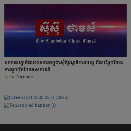
សមាគមភ្នាក់ងារទេសចរកម្ពុជាសុំឱ្យរដ្ឋាភិបាលបន្ត និងបន្ថែមវិធាន
ការជួយវិស័យទេសចរណ៍
១២ មីនា ២០២១