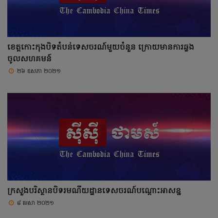
ខេត្តកោះកុងបិទតំបន់ទេសចរណ៍មួយចំនួន ក្រោយមានការឆ្លង
ចូលសហគមន៍
២៦ ឧសភា ២០២១
ក្រសួងបរិស្ថានបិទរមណីយដ្ឋានទេសចរណ៍បណ្តោះអាសន្ន
៨ មេសា ២០២១