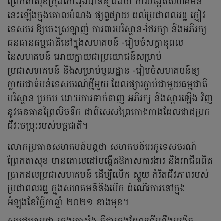
ព្រែកតាសុខក្រុងកោះរ៉ុងបានឲ្យដឹងថា ការបង្កើតសហគមន៍
នេះឡើងក្នុងគោលបំណង ផ្សព្វផ្សាយ ដល់ប្រជាពលរដ្ឋ ភ្ញៀវ
ទេសចរ ឱ្យចេះស្រឡាញ់ ការពារបរិស្ថាន-ថែរក្សា និងអភិរក្ស
ធនធានធម្មជាតិនៅក្នុងសហគមន៍ -រៀបចំសក្តានុពល
នៃសហគមន៍ អោយក្លាយជាប្រយោជន៍សម្រាប់
ប្រជាសហគមន៍ និងសម្រាប់មូលដ្ឋាន -រៀបចំសហគមន៍ឲ្យ
ក្លាយជាតំបន់ទេសចរណ៍ថ្មីមួយ ដែលផ្សារភ្ជាប់ជាមួយធម្មជាតិ
បរិស្ថាន ប្រកប ដោយការទាក់ទាញ អភិរក្ស និងស្តារឡើង វិញ
នូវធនធានព្រៃលិចទឹក ជាពិសេសព្រៃកោងកាងដែលជាជម្រក
ជីវៈចម្រុះរបស់មច្ឆជាតិ។
លោកប្រធានសហគមន៍បន្តថា សហគមន៍អេកូទេសចរណ៍
ព្រែកតាសុខ មានគោលដៅបង្កើតឱកាសការងារ និងអាជីពពិត
ប្រាកដល់ប្រជាសហគមន៍ ដើម្បីលើក ស្ទួយ កំរិតជីវភាពរបស់
ប្រជាពលរដ្ឋ ក្នុងសហគមន៍នឹងបើក ដំណើរការនៅក្នុង
អំឡុងខែវិច្ឆិកាឆ្នាំ ២០២១ ខាងមុខ។