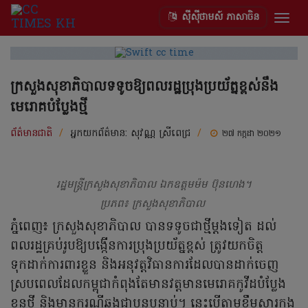
ស៊ីស៊ីថាមស៍ ភាសាចិន
Togg
navig
ក្រសួងសុខាភិបាលទទូចឱ្យពលរដ្ឋប្រុងប្រយ័ត្នខ្ពស់នឹង
មេរោគបំប្លែងថ្មី
ព័ត៌មានជាតិ
/
អ្នកយកព័ត៌មាន:
សុវណ្ណ ស្រីពេជ្រ
/
២៧ កក្កដា ២០២១
រដ្ឋមន្ត្រីក្រសួងសុខាភិបាល ឯកឧត្តមម៉ម ប៊ុនហេង។
ប្រភព៖ ក្រសួងសុខាភិបាល
ភ្នំពេញ៖ ក្រសួងសុខាភិបាល បានទទូចជាថ្មីម្ដងទៀត ដល់
ពលរដ្ឋគ្រប់រូបឱ្យបង្កើនការប្រុងប្រយ័ត្នខ្ពស់ ត្រូវយកចិត្ត
ទុកដាក់ការពារខ្លួន និងអនុវត្តវិធានការដែលបានដាក់ចេញ
ស្របពេលដែលកម្ពុជាកំពុងតែមានវត្តមានមេរោគកូវីដបំប្លែង
ខ្លួនថ្មី និងមានករណីឆ្លងជាបន្តបន្ទាប់។ នេះបើតាមខ្លឹមសារក្នុង