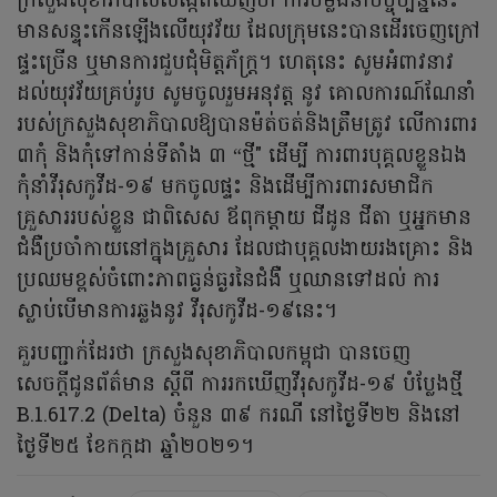
ក្រសួងសុខាភិបាលសង្កេតឃើញថា ការចម្លងនាបច្ចុប្បន្ននេះ
មានសន្ទុះកើនឡើងលើយុវវ័យ ដែលក្រុមនេះបានដើរចេញក្រៅ
ផ្ទះច្រើន ឬមានការជួបជុំមិត្តភ័ក្ត្រ។ ហេតុនេះ សូមអំពាវនាវ
ដល់យុវវ័យគ្រប់រូប សូមចូលរួមអនុវត្ត នូវ គោលការណ៍ណែនាំ
របស់ក្រសួងសុខាភិបាលឱ្យបានម៉ត់ចត់និងត្រឹមត្រូវ លើការពារ
៣កុំ និងកុំទៅកាន់ទីតាំង ៣ “ថ្មី" ដើម្បី ការពារបុគ្គលខ្លួនឯង
កុំនាំវីរុសកូវីដ-១៩ មកចូលផ្ទះ និងដើម្បីការពារសមាជិក
គ្រួសាររបស់ខ្លួន ជាពិសេស ឪពុកម្តាយ ជីដូន ជីតា ឬអ្នកមាន
ជំងឺប្រចាំកាយនៅក្នុងគ្រួសារ ដែលជាបុគ្គលងាយរងគ្រោះ និង
ប្រឈមខ្ពស់ចំពោះភាពធ្ងន់ធ្ងរនៃជំងឺ ឬឈានទៅដល់ ការ
ស្លាប់បើមានការឆ្លងនូវ វីរុសកូវីដ-១៩នេះ។
គួរបញ្ជាក់ដែរថា ក្រសួងសុខាភិបាលកម្ពុជា បានចេញ
សេចក្តីជូនព័ត៌មាន ស្តីពី ការរកឃើញវីរុសកូវីដ-១៩ បំប្លែងថ្មី
B.1.617.2 (Delta) ចំនួន ៣៩ ករណី នៅថ្ងៃទី២២ និងនៅ
ថ្ងៃទី២៥ ខែកក្កដា ឆ្នាំ២០២១។