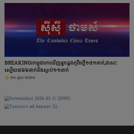
BREAKING៖កម្ពុជារកឃើញអ្នកឆ្លងកូវីដថ្មី១៥១នាក់,ជាសះ
ស្បើយ៣៦៦នាក់និងស្លាប់១១នាក់
២១ តុលា ២០២១