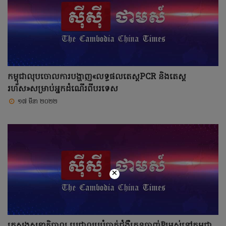
កម្ពុជាលុបចោលការបង្ហាញ«លទ្ធផលតេស្ដPCR និងតេស្ត
រហ័ស»សម្រាប់អ្នកដំណើរពីបរទេស
១៧ មីនា ២០២២
×
ក្រសួងសុខាភិបាល ប្តេជ្ញាលុបបំបាត់ជំងឺគ្រុនចាញ់ឱ្យអស់នៅកម្ពុជា