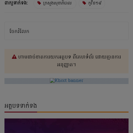
ពាក្យទាក់ទង:
ក្រសួងសុខាភិបាល
កូវីដ១៩
ចែករំលែក
ហាមដាច់ខាតការយកអត្ថបទ ពីគេហទំព័រ ដោយគ្មានការ
អនុញ្ញាត។
អត្ថបទទាក់ទង