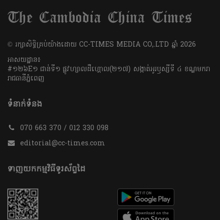
​© រក្សា​សិទ្ធិ​គ្រប់​យ៉ាង​ដោយ​ CC-TIMES MEDIA CO,.LTD ឆ្នាំ​ 2026
អាសយដ្ឋាន៖
#១២៦E១ ជាន់ទី១ ផ្លូវហ្សាលដឺហ្គោល(២១៧) សង្កាត់អូរឫស្សីទី ៤ ខណ្ឌមករា
រាជធានីភ្នំពេញ
ទំនាក់ទំនង
070 663 370 / 012 330 098
editorial@cc-times.com
ទាញយកកម្មវិធីទូរស័ព្ទដៃ