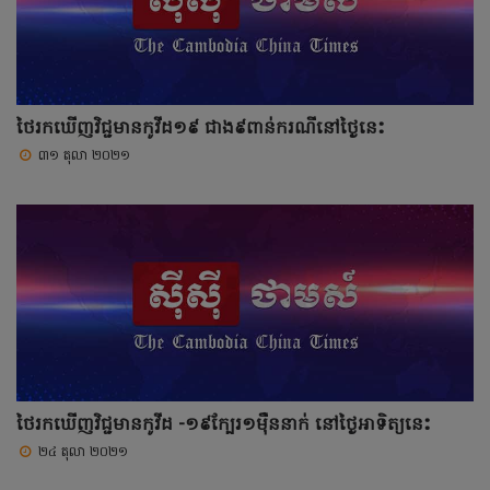
ថៃរកឃើញវិជ្ជមានកូវីដ១៩ ជាង៩ពាន់ករណីនៅថ្ងៃនេះ
៣១ តុលា ២០២១
ថៃរកឃើញវិជ្ជមានកូវីដ -១៩ក្បែរ១ម៉ឺននាក់ នៅថ្ងៃអាទិត្យនេះ
២៤ តុលា ២០២១