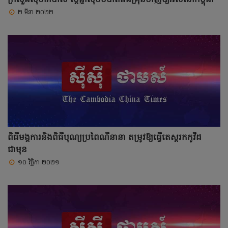
២ មីនា ២០២២
ពិធីមង្គការនិងពិធីបុណ្យប្រពៃណីនានា តម្រូវឱ្យធ្វើតេស្តរកកូវីដ
ជាមុន
១០ វិច្ឆិកា ២០២១