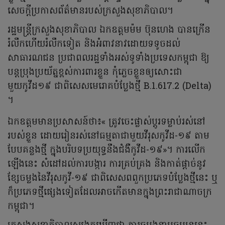
សេចក្ដីប្រកាសព័ត៌មានរបស់ក្រសួងសុខាភិបាល។
រដ្ឋមន្ត្រីក្រសួងសុខាភិបាល ឯកឧត្តមម៉ម ប៊ុនហេង បានក្រើន
រំលឹកហើយរំលឹកទៀត និងអំពាវនាវដោយទទូចដល់
សាធារណជន ប្រជាពលរដ្ឋទាំងអស់ទូទាំងប្រទេសកម្ពុជា ឱ្យ
បន្តប្រុងប្រយ័ត្នខ្ពស់ការពារខ្លួន កុំភ្លេចខ្លួនឲ្យសោះជា
មួយកូវីដ១៩ ជាពិសេសមេរោគបំប្លែងថ្មី B.1.617.2 (Delta)
។
ឯកឧត្តមមានប្រសាសន៍ថា៖« ត្រូវចេះផ្លាស់ប្តូរទម្លាប់រស់នៅ
របស់ខ្លួន ដោយរៀនរស់នៅធម្មតាជាមួយវីរុសកូវីដ-១៩ តាម
បែបគន្លងថ្មី ក្នុងបរិបទប្រយុទ្ធនឹងជំងឺកូវីដ-១៩»។ ការលើក
ឡើងនេះ សំដៅដល់ការបង្ការ ការគ្រប់គ្រង និងកាត់ផ្តាច់នូវ
ខ្សែចម្លងនៃវីរុសកូវី-១៩ ជាពិសេសពពួកប្រភេទបំប្លែងថ្មីនេះ ឬ
ក៏ប្រភេទថ្មីផ្សេងទៀតដែលអាចកើតមានក្នុងព្រះរាជាណាចក្រ
កម្ពុជា។