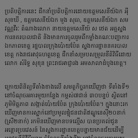
ប្រតិបត្តិការនេះ ដឹកនាំប្រតិបត្តិការដោយឧត្តមសេនីយ៍ឯក អុី
សុខឃី , ឧត្តមសេនីយ៍ឯក មួង សុធា, ឧត្តមសេនីយ៍ឯក សម
វណ្ណវីរៈ តំណាងលោក នាយឧត្តមសេនីយ៍ ស ថេត អគ្គស្នង
ការនគរបាលជាតិ និងមានការចូលរួមពីកម្លាំងគណៈបញ្ជាការ
ឯកភាពខេត្ត រដ្ឋបាលក្រុងប៉ោយប៉ែត ស្នងការដ្ឋាននគរបាល
ខេត្ត កងរាជអាវុធហត្ថខេត្ត ដឹកនាំសម្របសម្រួលនីតិវិធីដោយ
លោក សំរិទ្ធ សុខុន ព្រះរាជអាជ្ញារង អមសាលាដំបូងខេត្ត។
ក្រោយពិនិត្យទីតាំងខាងលើ សមត្ថកិច្ចរកឃើញថា ទីតាំងទី១
នៅចំណុចអគារមួយកន្លែង កម្ពស់៧ជាន់ ៣០បន្ទប់ ស្ថិតនៅ
ភូមិមិត្តភាព សង្កាត់ប៉ោយប៉ែត ក្រុងប៉ោយប៉ែត។ ក្នុងនោះរក
ឃើញមានការស្នាក់នៅប្រមូលផ្តុំជនជាតិឥណ្ឌូនេស៊ី២០នាក់
(ស្រី២នាក់) រកមិនឃើញមានបទល្មើស បានប្រគល់ជូន
អន្តោរប្ររវេសន៍ នៃស្នងការដ្ឋានខេត្តបន្ទាយមានជ័យដើម្បី