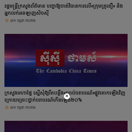
រដ្ឋមន្ត្រីក្រសួងព័ត៌មាន បញ្ជាឱ្យចាត់វិធានការលើ«ក្រុមគ្រូតឿ» និង
អ្នកលក់អនឡាញសិចស៊ី
៣១ កក្កដា ២០២៦
ក្រសួងមហាផ្ទៃ ស្នើសុំឱ្យរឹតបន្ដឹង«ច្បាប់ចរាចរណ៍»ផ្លូវគោកឡើងវិញ
×
ក្រោយគ្រោះថ្នាក់ចរាចរណ៍កើនឡើង២០%
៣១ កក្កដា ២០២៦