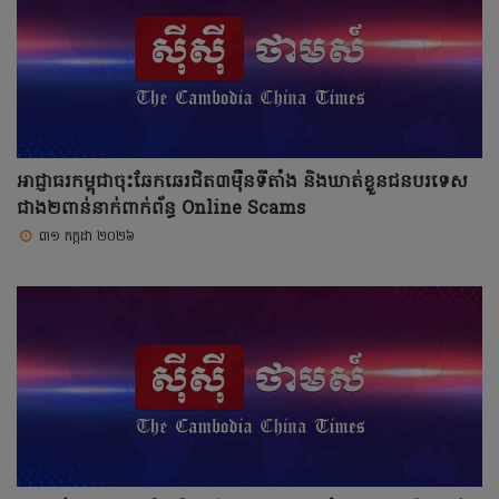
អាជ្ញាធរកម្ពុជាចុះឆែកឆេរជិត៣ម៉ឺនទីតាំង និងឃាត់ខ្លួនជនបរទេស
ជាង២ពាន់នាក់ពាក់ព័ន្ធ Online Scams
៣១ កក្កដា ២០២៦