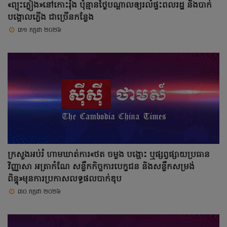
«ព្យុះភ្លៀង»នៅកោះរ៉ុង ប៉ុន្មានថ្ងៃបណ្តាលឲ្យរលំផ្ទះពលរដ្ឋ និងបាក់
បង្គោលភ្លើង ជាច្រើនកន្លែង
៣១ កក្កដា ២០២៦
ក្រសួងអប់រំ ហាមឃាត់ការ«ថត ចម្លង បង្ហោះ ឬផ្សព្វផ្សាយប្រធាន
វិញ្ញាសា អត្រាកំណែ សន្លឹកកិច្ចការបេក្ខជន និងសន្លឹកសម្រង់
ពិន្ទុ»មុនការប្រកាសលទ្ធផលបាក់ឌុប
៣០ កក្កដា ២០២៦