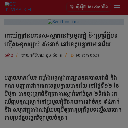
ស៊ីស៊ីថាមស៍ ភាសាចិន
Togg
navig
រកឃើញជនបរទេស«ស្នាក់នៅប្រមូលផ្តុំ និងប្រព្រឹត្តិបទ
ល្មើស»ខុសច្បាប់ ៩៤នាក់ នៅខេត្តបន្ទាយមានជ័យ
សង្គម
/
អ្នកយកព័ត៌មាន:
អូប សំអាត
/
១២ មិថុនា ២០២៦
បន្ទាយមានជ័យ៖ កម្លាំងអគ្គស្នងការដ្ឋាននគរបាលជាតិ និង
គណៈបញ្ជាការឯកភាពខេត្តបន្ទាយមានជ័យ នៅថ្ងៃទី១២ ខែ
មិថុនា បានចុះត្រួតពិនិត្យអាគារស្នាក់នៅចំនួន ២ទីតាំង រក
ឃើញមនុស្សស្នាក់នៅប្រមូលផ្តុំមិនរាយការណ៍ចំនួន ៩៤នាក់
និង សម្ភារវត្ថុតាងសង្ស័យបម្រើឲ្យការប្រព្រឹត្តបទល្មើសឆបោក
តាមប្រព័ន្ធបច្ចេកវិទ្យាមួយចំនួន។