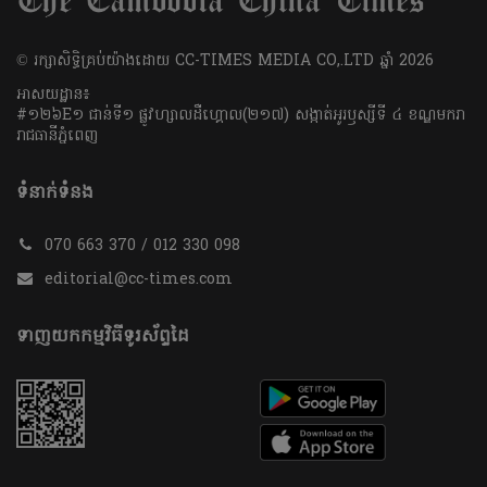
​© រក្សា​សិទ្ធិ​គ្រប់​យ៉ាង​ដោយ​ CC-TIMES MEDIA CO,.LTD ឆ្នាំ​ 2026
អាសយដ្ឋាន៖
#១២៦E១ ជាន់ទី១ ផ្លូវហ្សាលដឺហ្គោល(២១៧) សង្កាត់អូរឫស្សីទី ៤ ខណ្ឌមករា
រាជធានីភ្នំពេញ
ទំនាក់ទំនង
070 663 370 / 012 330 098
editorial@cc-times.com
ទាញយកកម្មវិធីទូរស័ព្ទដៃ