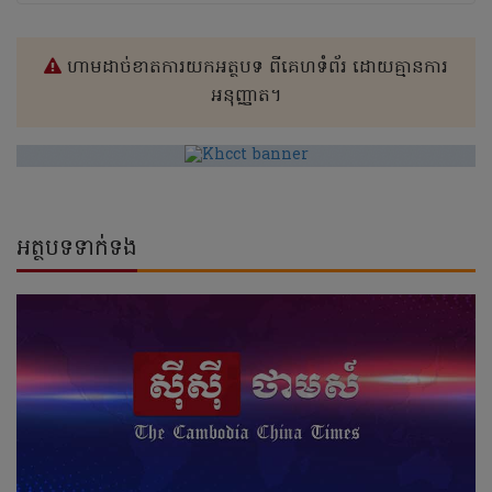
ហាមដាច់ខាតការយកអត្ថបទ ពីគេហទំព័រ ដោយគ្មានការ
អនុញ្ញាត។
អត្ថបទទាក់ទង