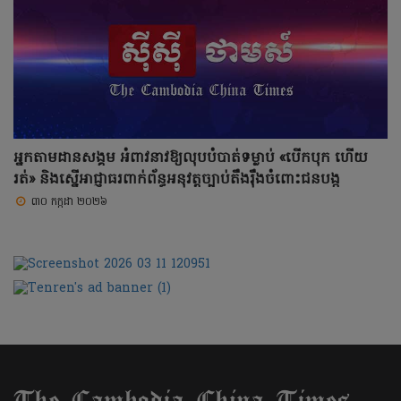
អ្នកតាមដានសង្គម អំពាវនាវឱ្យលុបបំបាត់ទម្លាប់ «បើកបុក ហើយ
រត់» និងស្នើអាជ្ញាធរពាក់ព័ន្ធអនុវត្តច្បាប់តឹងរ៉ឹងចំពោះជនបង្ក
៣០ កក្កដា ២០២៦