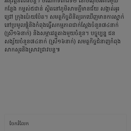
អនុវត្តនីតិវីធីបន្ត។ ចំណែកទីតាំងទី២ នៅចំណុចអគារមួយ
កន្លែង កម្ពស់៥ជាន់ ស្ថិតនៅភូមិសាមគ្គីមានជ័យ សង្កាត់អូរ
ជ្រៅ ក្រុងប៉ោយប៉ែត។ សមត្ថកិច្ចពិនិត្យរកឃើញមានការស្នាក់
នៅប្រមូលផ្តុំនិងកំពុងធ្វើសកម្មភាពជាក់ស្តែងចំនួន៧៤នាក់
(ស្រី១៦នាក់) និងសម្ភារវត្ថុតាងមួយចំនួន។ បច្ចុប្បន្ន ជន
សង្ស័យចំនួន៧៤នាក់ (ស្រី១៦នាក់) សមត្ថកិច្ចជំនាញកំពុង
សាកសួរនិងស្រាវជ្រាវបន្ត៕
ចែករំលែក