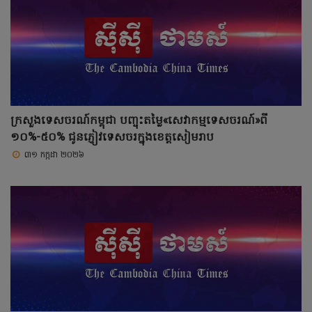
ក្រសួងទេសចរណ៍កម្ពុជា បញ្ចុះតម្លៃ«សេវាកម្មទេសចរណ៍»ពី
១០%-៥០% ជូនភ្ញៀវទេសចរក្នុងខេត្តសៀមរាប
៣១ កក្កដា ២០២៦