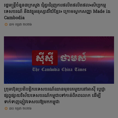
រដ្ឋមន្ត្រីចំនួន៣ក្រសួង ជុំគ្នាជំរុញការផលិតផលិតផល«សិប្បកម្ម
ទេសចរណ៍ និងវត្ថុអនុស្សាវរីយ៍ខ្មែរ» ក្រោមស្លាកសញ្ញា Made in
Cambodia
៣១ កក្កដា ២០២៦
ក្រុមហ៊ុនប្រតិបត្តិករទេសចរណ៍ឈានមុខគេមួយនៅអាស៊ី ប្ដេជ្ញា
ផ្សព្វផ្សាយវិស័យទេសចរណ៍កម្ពុជាទៅកាន់ពិភពលោក ដើម្បី
ទាក់ទាញភ្ញៀវទេសចរឱ្យមកកម្ពុជា
៣០ កក្កដា ២០២៦