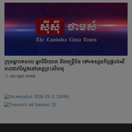
ក្រុមអ្នកទេសចរ អ្នកវិនិយោគ និងមន្ត្រីចិន ទៅ«ទស្សនកិច្ចផ្ទាល់»ពី
ភាពជាក់ស្តែងនៅខេត្តព្រះសីហនុ
៣០ កក្កដា ២០២៦