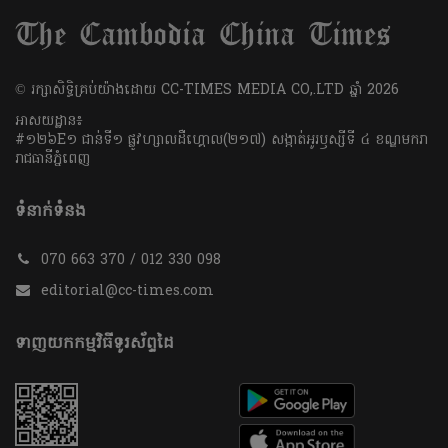
​© រក្សា​សិទ្ធិ​គ្រប់​យ៉ាង​ដោយ​ CC-TIMES MEDIA CO,.LTD ឆ្នាំ​ 2026
អាសយដ្ឋាន៖
#១២៦E១ ជាន់ទី១ ផ្លូវហ្សាលដឺហ្គោល(២១៧) សង្កាត់អូរឫស្សីទី ៤ ខណ្ឌមករា
រាជធានីភ្នំពេញ
ទំនាក់ទំនង
070 663 370 / 012 330 098
editorial@cc-times.com
ទាញយកកម្មវិធីទូរស័ព្ទដៃ