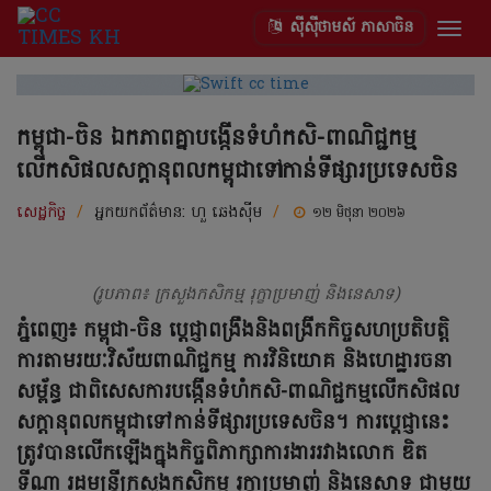
ស៊ីស៊ីថាមស៍ ភាសាចិន
Togg
navig
កម្ពុជា-ចិន ឯកភាពគ្នាបង្កើនទំហំកសិ-ពាណិជ្ជកម្ម
លើកសិផលសក្តានុពលកម្ពុជាទៅកាន់ទីផ្សារប្រទេសចិន
សេដ្ឋកិច្ច
/
អ្នកយកព័ត៌មាន:
ហួ ឆេងស៊ីម
/
១២ មិថុនា ២០២៦
(រូបភាព៖ ក្រសួងកសិកម្ម​ រុក្ខាប្រមាញ់ និងនេសាទ)
ភ្នំពេញ៖ កម្ពុជា-ចិន ប្ដេជ្ញាពង្រឹងនិងពង្រីកកិច្ចសហប្រតិបត្តិ
ការតាមរយៈវិស័យពាណិជ្ជកម្ម ការវិនិយោគ និងហេដ្ឋារចនា
សម្ព័ន្ធ ជាពិសេសការបង្កើនទំហំកសិ-ពាណិជ្ជកម្មលើកសិផល
សក្តានុពលកម្ពុជាទៅកាន់ទីផ្សារប្រទេសចិន។ ការប្ដេជ្ញានេះ
ត្រូវបានលើកឡើងក្នុងកិច្ចពិភាក្សាការងាររវាងលោក ឌិត
ទីណា រដ្ឋមន្រ្តីក្រសួងកសិកម្ម រុក្ខាប្រមាញ់ និងនេសាទ ជាមួយ