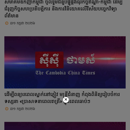
សមាគមឧកញ៉ាកម្ពុជា ចូលរួមជំនួបផ្គូផ្គងធុរកិច្ចឥណ្ឌា-កម្ពុជា ដើម្បី
ជំរុញកិច្ចសហប្រតិបត្តិការ និងការវិនិយោគលើវិស័យបច្ចេកវិទ្យា
ព័ត៌មាន
៣១ កក្កដា ២០២៦
ដើម្បីពន្យារពេលស្នាក់នៅភ្ញៀវ មន្ត្រីជំនាញ កំពុងពិនិត្យរៀបចំការ
×
ទស្សនា «ប្រាសាទនាពេលរាត្រី» ក្នុងពេលឆាប់ៗ
៣១ កក្កដា ២០២៦