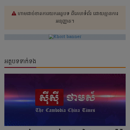
ហាមដាច់ខាតការយកអត្ថបទ ពីគេហទំព័រ ដោយគ្មានការ
អនុញ្ញាត។
អត្ថបទទាក់ទង