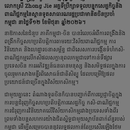
លោកស្រី Zhong Jie អគ្គទីប្រឹក្សាទទួលបន្ទុកសេដ្ឋកិច្ចនិង
ពាណិជ្ជកម្មនៃស្ថានទូតសាធារណរដ្ឋប្រជាមានិតចិនប្រចាំ
កម្ពុជា នាថ្ងៃទី១២ ខែមិថុនា ឆ្នាំ២០២៦។
នាឱកាសនៃជំនួប ភាគីកម្ពុជា-ចិន បានរំលេចអំពីការពង្រឹងនិង
ពង្រីកកិច្ចសហប្រតិបត្តិការតាមរយៈវិស័យពាណិជ្ជកម្ម ការ
វិនិយោគ និងហេដ្ឋារចនាសម្ព័ន្ធ ជាពិសេសការបង្កើនទំហំកសិ-
ពាណិជ្ជកម្មលើកសិផលសក្តានុពលកម្ពុជាទៅកាន់ទីផ្សារ
ប្រទេសចិន ការអភិវឌ្ឍន៍ធនធានមនុស្ស និងសមិទ្ធផលក្នុងការ
ចូលរួមកសាងមន្ទីរពិសោធន៍ជាតិសិត្បូ ដែលបម្រើឱ្យផល
ប្រយោជន៍ជាច្រើនក្នុងវិស័យកសិកម្ម។
ជាមួយគ្នានេះ តំណាងទូតចិនក៏បានបញ្ជាក់ពីការប្តេជ្ញាចិត្តក្នុង
ការបន្តជំរុញកិច្ចសហប្រតិបត្តិការសេដ្ឋកិច្ច កសិ-ពាណិជ្ជកម្ម
ការជំរុញការវិនិយោគលើវិស័យកសិកម្មរវាងប្រទេសទាំងពីរ
ព្រមទាំងបន្តសហការយ៉ាងជិតស្និទ្ធជាមួយស្ថាប័នពាក់ព័ន្ធរបស់
កម្ពុជា ដើម្បីសម្រេចបាននូវលទ្ធផលកាន់តែប្រសើរឡើងថែម