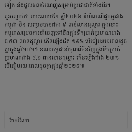
ទៀត និងផ្តល់ផលចំណេញសម្រាប់ប្រជាជាតិទាំងពីរ។
គួរបញ្ជាក់ថា រយៈពេល៥ខែ ឆ្នាំ២០២៦ ទំហំពាណិជ្ជកម្មរវាង
កម្ពុជា-ចិន សម្រេចបានជាង ៩ ពាន់លានដុល្លារ ក្នុងនោះ
កម្ពុជាសម្រេចការនាំចេញទៅចិនក្នុងទឹកប្រាក់ប្រមាណជាង
៧៥៣ លានដុល្លារ កើនឡើងជិត ១៩% បើធៀបរយៈពេលដូច
គ្នាក្នុងឆ្នាំ២០២៥ ខណៈកម្ពុជានាំចូលពីចិនវិញក្នុងទឹកប្រាក់
ប្រមាណជាង ៨,៦ ពាន់លានដុល្លារ កើនឡើងជាង ២៣%
បើធៀបរយៈពេលដូចគ្នាក្នុងឆ្នាំ២០២៥៕
ចែករំលែក