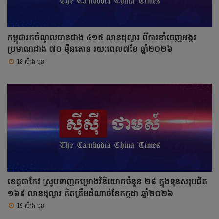
កម្ពុជារកចំណូលបានជាង ៤១៥ លានដុល្លារ ពីការនាំចេញអង្ករ
ប្រមាណជាង ៧០ ម៉ឺនតោន រយៈពេល៧ខែ ឆ្នាំ២០២៦
18 ម៉ោង មុន
ខេត្តតាកែវ ស្រូបទាញគម្រោងវិនិយោគចំនួន ២៨ ក្នុងទុនសរុបជិត
១៦៩ លានដុល្លារ គិតត្រឹមដំណាច់ខែកក្កដា ឆ្នាំ២០២៦
19 ម៉ោង មុន