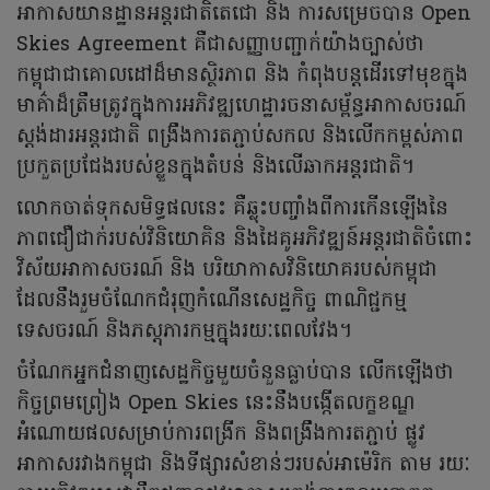
អាកាសយានដ្ឋានអន្តរជាតិតេជោ និង ការសម្រេចបាន Open
Skies Agreement គឺជាសញ្ញាបញ្ជាក់យ៉ាងច្បាស់ថា
កម្ពុជាជាគោលដៅដ៏មានស្ថិរភាព និង កំពុងបន្តដើរទៅមុខក្នុង
មាគ៌ាដ៏ត្រឹមត្រូវក្នុងការអភិវឌ្ឍហេដ្ឋារចនាសម្ព័ន្ធអាកាសចរណ៍
ស្តង់ដារអន្តរជាតិ ពង្រឹងការតភ្ជាប់សកល និងលើកកម្ពស់ភាព
ប្រកួតប្រជែងរបស់ខ្លួនក្នុងតំបន់ និងលើឆាកអន្តរជាតិ។
លោកចាត់ទុកសមិទ្ធផលនេះ គឺឆ្លុះបញ្ចាំងពីការកើនឡើងនៃ
ភាពជឿជាក់របស់វិនិយោគិន និងដៃគូអភិវឌ្ឍន៍អន្តរជាតិចំពោះ
វិស័យអាកាសចរណ៍ និង បរិយាកាសវិនិយោគរបស់កម្ពុជា
ដែលនឹងរួមចំណែកជំរុញកំណើនសេដ្ឋកិច្ច ពាណិជ្ជកម្ម
ទេសចរណ៍ និងភស្តុភារកម្មក្នុងរយៈពេលវែង។
ចំណែកអ្នកជំនាញសេដ្ឋកិច្ចមួយចំនួនធ្លាប់បាន លើកឡើងថា
កិច្ចព្រមព្រៀង Open Skies នេះនឹងបង្កើតលក្ខខណ្ឌ
អំណោយផលសម្រាប់ការពង្រីក និងពង្រឹងការតភ្ជាប់ ផ្លូវ
អាកាសរវាងកម្ពុជា និងទីផ្សារសំខាន់ៗរបស់អាម៉េរិក តាម រយៈ