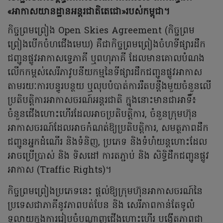
«អាកាសយានដ្ឋានអន្តរជាតិតេជោ»របស់កម្ពុជា។
កិច្ចព្រមព្រៀង Open Skies Agreement (កិច្ចព្រម
ព្រៀងបើកចំហជើងមេឃ) គឺជាកិច្ចព្រមព្រៀងចំហទីផ្សារដឹក
ជញ្ជូនផ្លូវអាកាសទ្វេភាគី ឬពហុភាគី ដែលមានគោលបំណង
លើកកម្ពស់សេរីភាវូបនីយកម្មនៃទីផ្សារដឹកជញ្ជូនផ្លូវអាកាស
តាមរយៈការបន្ធូរបន្ថយ ឬលុបបំបាត់ការរឹតបន្តឹងមួយចំនួនលើ
ប្រតិបត្តិការអាកាសចរណ៍អន្តរជាតិ ក្នុងនោះមានជាអាទិ៍៖
ចំនួនជើងហោះហើរដែលអាចប្រតិបត្តិការ, ចំនួនក្រុមហ៊ុន
អាកាសចរណ៍ដែលអាចកំណត់ឱ្យប្រតិបត្តិការ, សមត្ថភាពដឹក
ជញ្ជូនអ្នកដំណើរ និងទំនិញ, ប្រភេទ និងទំហំយន្តហោះដែល
អាចប្រើប្រាស់ និង ទិសដៅ ការតភ្ជាប់ និង សិទ្ធិដឹកជញ្ជូនផ្លូវ
អាកាស (Traffic Rights)។
កិច្ចព្រមព្រៀងប្រភេទនេះ ផ្តល់ឱ្យក្រុមហ៊ុនអាកាសចរណ៍នៃ
ប្រទេសជាភាគីនូវភាពបត់បែន និង សេរីភាពកាន់តែទូលំ
ទូលាយក្នុងការរៀបចំបណ្តាញជើងហោះហើរ បង្កើតភាពជា