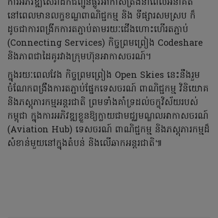
ការអភិវឌ្ឍសេវាដឹកជញ្ជូនផ្លូវអាកាសត្រង់នាពេលអនាគត
នៅពេលមានលក្ខខណ្ឌពាណិជ្ជកម្ម និង ទីផ្សារសមស្រប ក៏
ដូចជាការពង្រីកការតភ្ជាប់តាមរយៈជើងហោះហើរតភ្ជាប់
(Connecting Services) កិច្ចព្រមព្រៀង Codeshare
និងភាពជាដៃគូរវាងក្រុមហ៊ុនអាកាសចរណ៍។
ក្នុងរយៈពេលវែង កិច្ចព្រមព្រៀង Open Skies នេះនឹងរួម
ចំណែកពង្រឹងការតភ្ជាប់ផ្នែកទេសចរណ៍ ពាណិជ្ជកម្ម វិនិយោគ
និងភស្តុភារកម្មអន្តរជាតិ ព្រមទាំងគាំទ្រដល់ចក្ខុវិស័យរបស់
កម្ពុជា ក្នុងការអភិវឌ្ឍខ្លួនឱ្យក្លាយជាមជ្ឈមណ្ឌលអាកាសចរណ៍
(Aviation Hub) ទេសចរណ៍ ពាណិជ្ជកម្ម និងភស្តុភារកម្មដ៏
សំខាន់មួយនៅក្នុងតំបន់ និងលើឆាកអន្តរជាតិ៕