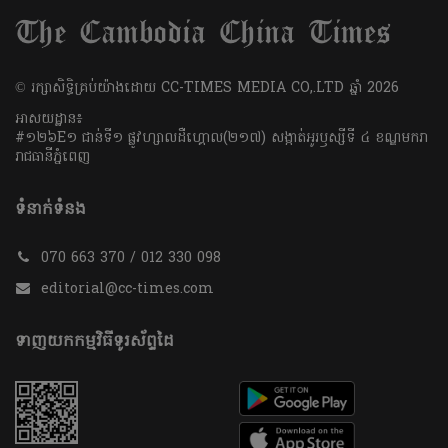
​© រក្សា​សិទ្ធិ​គ្រប់​យ៉ាង​ដោយ​ CC-TIMES MEDIA CO,.LTD ឆ្នាំ​ 2026
អាសយដ្ឋាន៖
#១២៦E១ ជាន់ទី១ ផ្លូវហ្សាលដឺហ្គោល(២១៧) សង្កាត់អូរឫស្សីទី ៤ ខណ្ឌមករា
រាជធានីភ្នំពេញ
ទំនាក់ទំនង
070 663 370 / 012 330 098
editorial@cc-times.com
ទាញយកកម្មវិធីទូរស័ព្ទដៃ