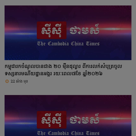
កម្ពុជារកចំណូលបានជាង ២០ ម៉ឺនដុល្លារ ពីការលក់សំបុត្រចូល
ទស្សនារមណីយដ្ឋានអង្គរ រយៈពេល៧ខែ ឆ្នាំ២០២៦
22 ម៉ោង មុន