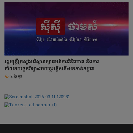
រដ្ឋមន្ត្រីក្រសួងបរិស្ថានស្វាគមន៍ការវិនិយោគ និងការ
នាំយកបច្ចេកវិទ្យា«រថយន្តអគ្គិសនី»មកកាន់កម្ពុជា
2 ថ្ងៃ មុន