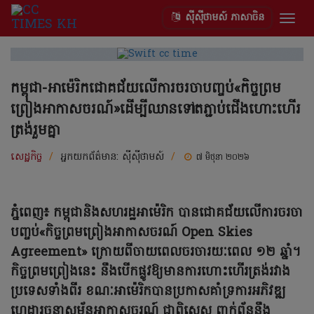
ស៊ីស៊ីថាមស៍ ភាសាចិន
Togg
navig
កម្ពុជា-អាម៉េរិកជោគជ័យលើការចរចាបញ្ចប់«កិច្ចព្រម
ព្រៀងអាកាសចរណ៍»ដើម្បីឈានទៅតភ្ជាប់ជើងហោះហើរ
ត្រង់រួមគ្នា
សេដ្ឋកិច្ច
/
អ្នកយកព័ត៌មាន:
ស៊ីស៊ីថាមស៍
/
៧ មិថុនា ២០២៦
ភ្នំពេញ៖ កម្ពុជានិងសហរដ្ឋអាម៉េរិក បានជោគជ័យលើការចរចា
បញ្ចប់«កិច្ចព្រមព្រៀងអាកាសចរណ៍ Open Skies
Agreement» ក្រោយពីចាយពេលចរចារយៈពេល ១២ ឆ្នាំ។
កិច្ចព្រមព្រៀងនេះ នឹងបើកផ្លូវឱ្យមានការហោះហើរត្រង់រវាង
ប្រទេសទាំងពីរ ខណៈអាម៉េរិកបានប្រកាសគាំទ្រការអភិវឌ្ឍ
ហេដ្ឋារចនាសម្ព័ន្ធអាកាសចរណ៍ ជាពិសេស ពាក់ព័ន្ធនឹង