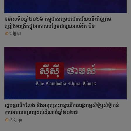
ឆមាសទី១ឆ្នាំ២០២៦ កម្ពុជាសម្រេចជោគជ័យលើ«កិច្ចព្រម
ព្រៀង»ពង្រីកផ្លូវអាកាសបន្ថែមជាមួយអាម៉េរិក ចិន
1 ថ្ងៃ មុន
រដ្ឋបន្តលើកលែង និងអនុគ្រោះពន្ធលើការផ្ទេរកម្មសិទ្ធិឬសិទ្ធិកាន់
កាប់អចលនទ្រព្យដល់ដំណាច់ឆ្នាំ២០២៧
2 ថ្ងៃ មុន