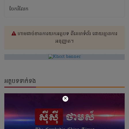
ចែករំលែក
ហាមដាច់ខាតការយកអត្ថបទ ពីគេហទំព័រ ដោយគ្មានការ
អនុញ្ញាត។
អត្ថបទទាក់ទង
×