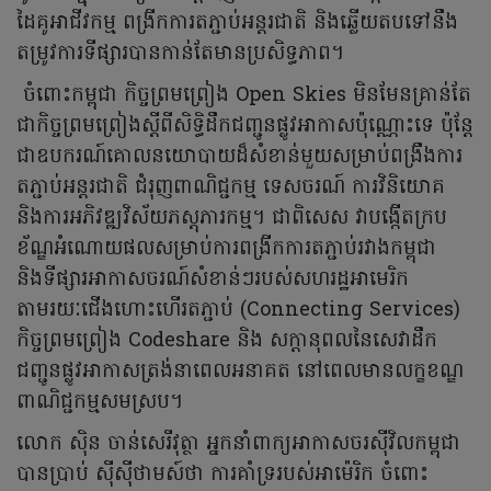
ដៃគូអាជីវកម្ម ពង្រីកការតភ្ជាប់អន្តរជាតិ និងឆ្លើយតបទៅនឹង
តម្រូវការទីផ្សារបានកាន់តែមានប្រសិទ្ធភាព។
ចំពោះកម្ពុជា កិច្ចព្រមព្រៀង Open Skies មិនមែនគ្រាន់តែ
ជាកិច្ចព្រមព្រៀងស្តីពីសិទ្ធិដឹកជញ្ជូនផ្លូវអាកាសប៉ុណ្ណោះទេ ប៉ុន្តែ
ជាឧបករណ៍គោលនយោបាយដ៏សំខាន់មួយសម្រាប់ពង្រឹងការ
តភ្ជាប់អន្តរជាតិ ជំរុញពាណិជ្ជកម្ម ទេសចរណ៍ ការវិនិយោគ
និងការអភិវឌ្ឍវិស័យភស្តុភារកម្ម។ ជាពិសេស វាបង្កើតក្រប
ខ័ណ្ឌអំណោយផលសម្រាប់ការពង្រីកការតភ្ជាប់រវាងកម្ពុជា
និងទីផ្សារអាកាសចរណ៍សំខាន់ៗរបស់សហរដ្ឋអាមេរិក
តាមរយៈជើងហោះហើរតភ្ជាប់ (Connecting Services)
កិច្ចព្រមព្រៀង Codeshare និង សក្តានុពលនៃសេវាដឹក
ជញ្ជូនផ្លូវអាកាសត្រង់នាពេលអនាគត នៅពេលមានលក្ខខណ្ឌ
ពាណិជ្ជកម្មសមស្រប។
លោក ស៊ិន ចាន់សេរីវុត្ថា អ្នកនាំពាក្យអាកាសចរស៊ីវិលកម្ពុជា
បានប្រាប់ ស៊ីស៊ីថាមស៍ថា ការគាំទ្ររបស់អាម៉េរិក ចំពោះ