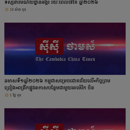
ទស្សនារមណីយដ្ឋានអង្គរ រយៈពេល៧ខែ ឆ្នាំ២០២៦
13 ម៉ោង មុន
ឆមាសទី១ឆ្នាំ២០២៦ កម្ពុជាសម្រេចជោគជ័យលើ«កិច្ចព្រម
ព្រៀង»ពង្រីកផ្លូវអាកាសបន្ថែមជាមួយអាម៉េរិក ចិន
1 ថ្ងៃ មុន