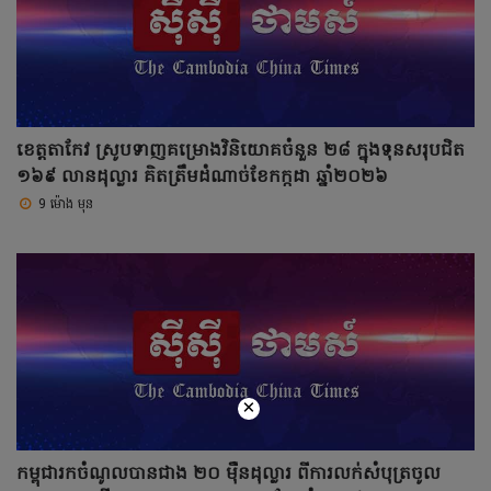
ខេត្តតាកែវ ស្រូបទាញគម្រោងវិនិយោគចំនួន ២៨ ក្នុងទុនសរុបជិត
១៦៩ លានដុល្លារ គិតត្រឹមដំណាច់ខែកក្កដា ឆ្នាំ២០២៦
9 ម៉ោង មុន
×
កម្ពុជារកចំណូលបានជាង ២០ ម៉ឺនដុល្លារ ពីការលក់សំបុត្រចូល