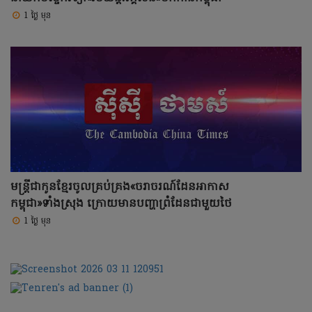
1 ថ្ងៃ មុន
មន្ត្រីជាកូនខ្មែរចូលគ្រប់គ្រង«ចរាចរណ៍ដែនអាកាស
កម្ពុជា»ទាំងស្រុង ក្រោយមានបញ្ហាព្រំដែនជាមួយថៃ
1 ថ្ងៃ មុន