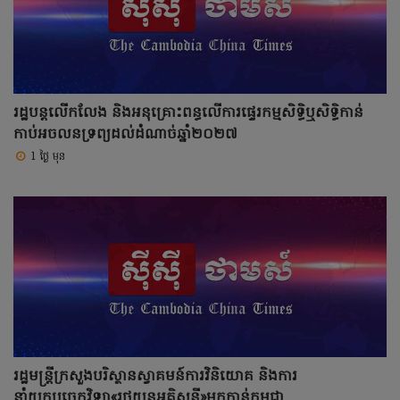
រដ្ឋបន្តលើកលែង និងអនុគ្រោះពន្ធលើការផ្ទេរកម្មសិទ្ធិឬសិទ្ធិកាន់
កាប់អចលនទ្រព្យដល់ដំណាច់ឆ្នាំ២០២៧
1 ថ្ងៃ មុន
រដ្ឋមន្ត្រីក្រសួងបរិស្ថានស្វាគមន៍ការវិនិយោគ និងការ
នាំយកបច្ចេកវិទ្យា«រថយន្តអគ្គិសនី»មកកាន់កម្ពុជា