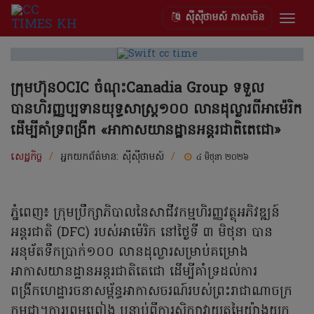
ស៊ីស៊ីថាមស៍ ភាសាចិន
Togg
navig
ក្រុមហ៊ុនOCIC ចំណុះCanadia Group ទទួល
បានហិរញ្ញប្បទានយុទ្ធសាស្ត្រ១០០ លានដុល្លារពីអាម៉េរិក
ដើម្បីគាំទ្រពង្រីក «អាកាសយានដ្ឋានអន្តរជាតិតេជោ»
សេដ្ឋកិច្ច
/
អ្នកយកព័ត៌មាន:
ស៊ីស៊ីថាមស៍
/
៤ មិថុនា ២០២៦
ភ្នំពេញ៖ ក្រុមប្រឹក្សាភិបាលនៃសាជីវកម្មហិរញ្ញវត្ថុអភិវឌ្ឍន៍
អន្តរជាតិ (DFC) របស់អាម៉េរិក នៅថ្ងៃទី ៣ មិថុនា បាន
អនុម័តទឹកប្រាក់១០០ លានដុល្លារសម្រាប់គម្រោង
អាកាសយានដ្ឋានអន្តរជាតិតេជោ ដើម្បីគាំទ្រដល់ការ
ពង្រីកហេដ្ឋារចនាសម្ព័ន្ធអាកាសចរណ៍របស់ព្រះរាជាណាចក្រ
កម្ពុជា។ការព្រមព្រៀង បន្ទាប់ពីការសិក្សាវាយតម្លៃយ៉ាងយក