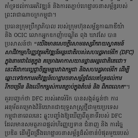
គាំទ្រដល់ការអភិវឌ្ឍន៍ និងការតភ្ជាប់ហេដ្ឋារចនាសម្ព័ន្ធរបស់
ព្រះរាជាណាចក្រកម្ពុជា។
ប្រធានក្រុមប្រឹក្សាភិបាល របស់ក្រុមហ៊ុនសម្ព័ន្ធកាណាឌីយ៉ា
និង OCIC លោកអ្នកឧកញ៉ាបណ្ឌិត ពុង ឃាវសែ បាន
ប្រសាសន៍ថា
“យើងមានសេចក្តីសោមនស្សរីករាយស្វាគមន៍
សាជីវកម្មហិរញ្ញវត្ថុអភិវឌ្ឍន៍អន្តរជាតិរបស់សហរដ្ឋអាម៉េរិក (DFC)
ក្នុងនាមជាដៃគូក្នុង គម្រោងអាកាសយានដ្ឋានអន្តរជាតិតេជោ។
នេះគឺជាការប្តេជ្ញាចិត្តរួមគ្នារវាងកម្ពុជា និងសហរដ្ឋអាម៉េរិក ដើម្បី
ឆ្ពោះទៅរកការអភិវឌ្ឍន៍ហេដ្ឋារចនាសម្ព័ន្ធដែលគាំទ្រដល់ការ
រីកចម្រើន និងលើកកម្ពស់ការតភ្ជាប់ក្នុងតំបន់ និង ពិភពលោក”
។
គួរបញ្ជាក់ថា DFC របស់អាម៉េរិក បានសង្កត់ធ្ងន់ថា ការ
អនុម័តគម្រោងវិនិយោគជាយុទ្ធសាស្ត្រថ្មីជាមួយប្រទេស
កម្ពុជានាពេលនេះ ឆ្លុះបញ្ចាំងឱ្យឃើញពីតួនាទីរបស់ DFC
ដែលមានសមត្ថភាពផ្តល់ហិរញ្ញប្បទាន ជំនាញ និង ការច្នៃ
ប្រឌិត ដើម្បីពង្រឹងហេដ្ឋារចនាសម្ព័ន្ធដ៏សំខាន់បំផុតមួយរបស់