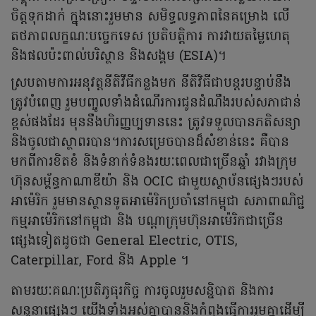
ចិត្តទុកដាក់ ក្នុងនោះរួមមាន សមិទ្ធលទ្ធភាពនៃគម្រោង លើ
តថភាពលក្ខណៈបច្ចេកទេស ប្រតិបត្តិការ ការវាយតម្លៃហេតុ
និងផលប៉ះពាល់បរិស្ថាន និងសង្គម (ESIA)។
ស្របតាមការអនុវត្តនីតិវីធីកន្លងមក នីតិវិធីជាបន្តរបន្ទាប់នឹង
ត្រូវបំពេញ រួមបញ្ចូលទាំងដំណើរការជូនដំណឹងរបស់សភាជាន់
ខ្ពស់ផងដែរ មុននឹងហិរញ្ញប្បទាននេះ ត្រូវទទួលបានភតិសន្យា
និងចូលជាស្ថាពរបាន។ការសម្រេចបានដ៏សំខាន់នេះ គឺបាន
មកពីការខិតខំ និងទំនាក់ទំនងរយៈពេលជាច្រើនឆ្នាំ រវាងក្រុម
ហ៊ុនសម្ព័ន្ធកាណាឌីយ៉ា និង OCIC ជាមួយស្ថាប័នផ្សេងៗរបស់
អាម៉េរិក រួមមានស្ថានទូតអាម៉េរិកប្រចាំនៅកម្ពុជា សភាពាណិជ្ជ
កម្មអាម៉េរិកនៅកម្ពុជា និង បណ្តាក្រុមហ៊ុនអាម៉េរិកជាច្រើន
ផ្សេងទៀតដូចជា General Electric, OTIS,
Caterpillar, Ford និង Apple ។
តាមរយៈគណៈប្រតិភូធុរកិច្ច ការចូលរួមសន្និបាត និងការ
សន្ទនាផ្សេងៗ យើងទាំងអស់គ្នាបាននិងកំពុងធ្វើការរួមគ្នាដើម្បី