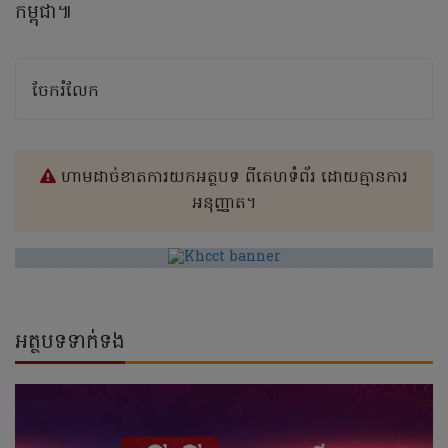
កម្ពុជា៕
ចែករំលែក
ហាមដាច់ខាតការយកអត្ថបទ ពីគេហទំព័រ ដោយគ្មានការ
អនុញ្ញាត។
អត្ថបទទាក់ទង