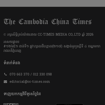
​© រក្សា​សិទ្ធិ​គ្រប់​យ៉ាង​ដោយ​ CC-TIMES MEDIA CO,.LTD ឆ្នាំ​ 2026
អាសយដ្ឋាន៖
#១២៦E១ ជាន់ទី១ ផ្លូវហ្សាលដឺហ្គោល(២១៧) សង្កាត់អូរឫស្សីទី ៤ ខណ្ឌមករា
រាជធានីភ្នំពេញ
ទំនាក់ទំនង
070 663 370 / 012 330 098
editorial@cc-times.com
ទាញយកកម្មវិធីទូរស័ព្ទដៃ