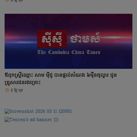
2 ថ្ងៃ មុន
ឪពុកស្រ្តីឈ្មោះ សាម ម៉ីជូ បានផ្តល់សំណង ៦ម៉ឺនដុល្លារ ជូន
គ្រួសារជនរងគ្រោះ
2 ថ្ងៃ មុន