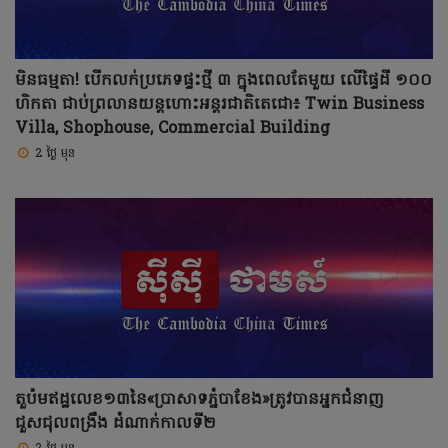
មិនធម្មតា! បើកលក់ប្រភេទផ្ទះថ្មី ៣ ក្នុងពេលតែមួយ លើផ្ទៃដី ១០០
ហិកតា ជាប់ព្រលានយន្តហោះអន្តរជាតិតេជោ៖ Twin Business
Villa, Shophouse, Commercial Building
2 ថ្ងៃ មុន
តួប៉មឥដ្ឋលេខ១៣នៃ«ប្រាសាទភ្នំបាខែង»ត្រូវបានអ្នកជំនាញ
ជួសជុលពង្រឹង ដំណាក់កាលទី២