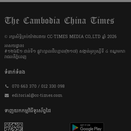
​© រក្សា​សិទ្ធិ​គ្រប់​យ៉ាង​ដោយ​ CC-TIMES MEDIA CO,.LTD ឆ្នាំ​ 2026
អាសយដ្ឋាន៖
#១២៦E១ ជាន់ទី១ ផ្លូវហ្សាលដឺហ្គោល(២១៧) សង្កាត់អូរឫស្សីទី ៤ ខណ្ឌមករា
រាជធានីភ្នំពេញ
ទំនាក់ទំនង
070 663 370 / 012 330 098
editorial@cc-times.com
ទាញយកកម្មវិធីទូរស័ព្ទដៃ