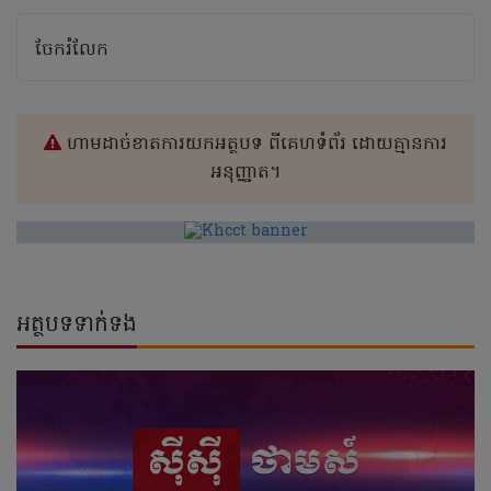
ចែករំលែក
ហាមដាច់ខាតការយកអត្ថបទ ពីគេហទំព័រ ដោយគ្មានការ
អនុញ្ញាត។
អត្ថបទទាក់ទង