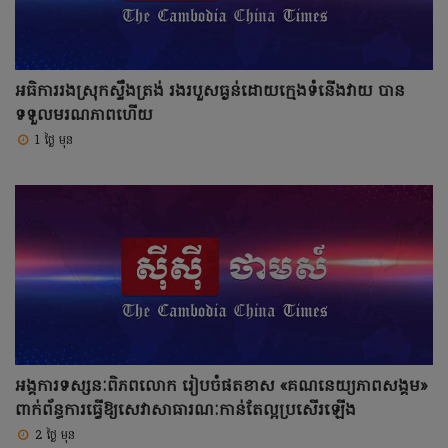
អធិការរងស្រុកស្ទឹងត្រង់ រងរបួសធ្ងន់ដោយក្មេងទំនើងវាយ បាន
ទទួលមរណភាពហើយ
1 ថ្ងៃ មុន
អង្គការទស្សនៈពិភពលោក រៀបចំផតខាស «គណនេយ្យភាពសង្គម»
ពាក់ព័ន្ធការធ្វើឱ្យសេវាសាធារណៈកាន់តែល្អប្រសើរឡើង
2 ថ្ងៃ មុន