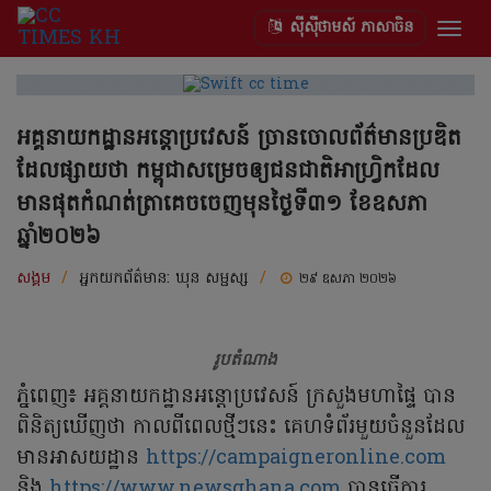
ស៊ីស៊ីថាមស៍ ភាសាចិន
Togg
navig
អគ្គនាយកដ្ឋានអន្តោប្រវេសន៍ ច្រានចោលព័ត៌មានប្រឌិត
ដែលផ្សាយថា កម្ពុជាសម្រេចឲ្យជនជាតិអាហ្វ្រិកដែល
មានផុតកំណត់ត្រាគេចចេញមុនថ្ងៃទី៣១ ខែឧសភា
ឆ្នាំ២០២៦
សង្គម
/
អ្នកយកព័ត៌មាន:
ឃុន សម្ផស្ស
/
២៩ ឧសភា ២០២៦
រូបតំណាង
ភ្នំពេញ៖ អគ្គនាយកដ្ឋានអន្តោប្រវេសន៍ ក្រសួងមហាផ្ទៃ បាន
ពិនិត្យឃើញថា កាលពីពេលថ្មីៗនេះ គេហទំព័រមួយចំនួនដែល
មានអាសយដ្ឋាន
https://campaigneronline.com
និង
https://www.newsghana.com
បានធ្វើការ