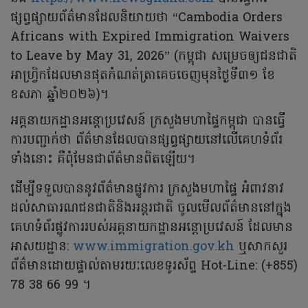
ផ្សព្វផ្សាយព័ត៌មានដែលនិយាយថា “Cambodia Orders
Africans with Expired Immigration Waivers
to Leave by May 31, 2026” (កម្ពុជា សម្រេចឲ្យជនជាតិ
អាហ្វ្រិកដែលមានផុតកំណត់ត្រាគេចចេញមុនថ្ងៃទី៣១ ខែ
ឧសភា ឆ្នាំ២០២៦)។
អគ្គនាយកដ្ឋានអន្តោប្រវេសន៍ ក្រសួងមហាផ្ទៃកម្ពុជា បានធ្វើ
ការបញ្ជាក់ថា ព័ត៌មានដែលបានផ្សព្វផ្សាយនៅលើគេហទំព័រ
ទាំងនោះ គឺពុំមែនជាព័ត៌មានពិតឡើយ។
ដើម្បីទទួលបាននូវព័ត៌មានផ្លូវការ ក្រសួងមហាផ្ទៃ អំពាវនាវ
ដល់សាធារណជនជាតិនិងអន្តរជាតិ ចូលមើលព័ត៌មាននៅក្នុង
គេហទំព័រផ្លូវការរបស់អគ្គនាយកដ្ឋានអន្តោប្រវេសន៍ ដែលមាន
អាសយដ្ឋាន:
www.immigration.gov.kh
ឬសាកសួរ
ព័ត៌មានដោយផ្ទាល់តាមរយៈលេខទូរស័ព្ទ Hot-Line: (+855)
78 38 66 99 ។