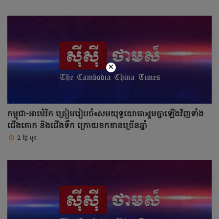
×
កម្ពុជា-អាម៉េរិក ត្រៀមរៀបចំ«សមយុទ្ធ​យោធា»រួមគ្នាឡើងវិញទាំង
ជើងគោក និងជើងទឹក ក្រោយខកខានច្រើនឆ្នាំ
2 ថ្ងៃ មុន