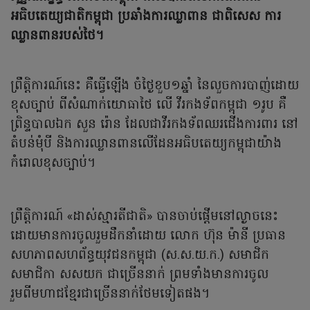
អធិបតេយ្យជាតិកម្ពុជា ប្រឆាំងការឈ្លាពាន ជាពិសេស ការ
ឈ្លានពានរបស់ថៃ។
ព្រឹត្តិការណ៍នេះ គឺធ្វើឡើង ចំថ្ងៃខួប១ឆ្នាំ នៃលួចការបាញ់ដោយ
ខុសច្បាប់ ពីសំណាក់យោធាថៃ លើ វីរកងទ័ពកម្ពុជា ១រូប គឺ
ព្រិន្ទបាលឯក សួន រ៉ោន ដែលជាវីរកងទ័ពឈរជើងការពារ នៅ
តំបន់មុំបី និងការឈ្លានពានលើដែនអធិបតេយ្យកម្ពុជាយ៉ាង
កំរោលខុសច្បាប់។
ព្រឹត្តិការណ៍ «ដាស់ស្មារតីជាតិ» បានចាប់ផ្តើមនៅល្ងាចនេះ
ដោយមានការចូលរួមដឹកនាំដោយ លោក ហ៊ុន ម៉ានី ប្រធាន
សហភាពសហព័ន្ធយុវជនកម្ពុជា (ស.ស.យ.ក.) សមាជិក
សមាជិកា សសយក ជាច្រើននាក់ ព្រមទាំងមានការចូល
រួមពីមហាជខ្មែរជាច្រើននាក់ថែមទៀតផង។