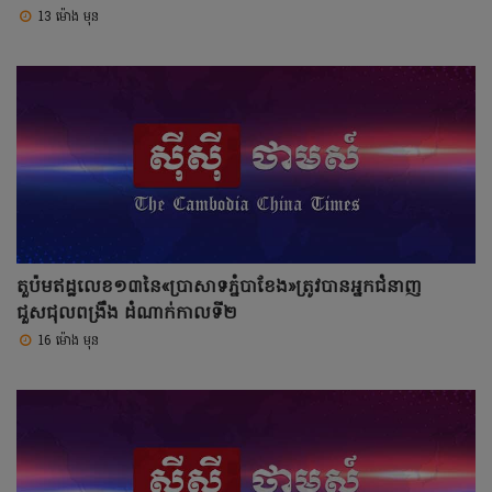
13 ម៉ោង មុន
តួប៉មឥដ្ឋលេខ១៣នៃ«ប្រាសាទភ្នំបាខែង»ត្រូវបានអ្នកជំនាញ
ជួសជុលពង្រឹង ដំណាក់កាលទី២
16 ម៉ោង មុន