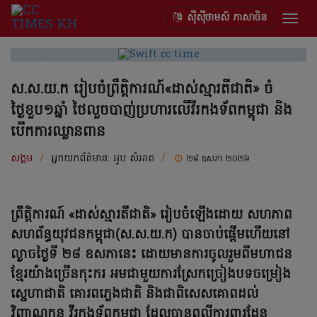
ស៊ីស៊ីថាមស៍ ភាសាចិន
Togg
navig
ស.ស.យ.ក រៀបចំព្រឹត្តិការណ៍«ដាស់ស្មារតីជាតិ» ចំ
ថ្ងៃខួប១ឆ្នាំ ថៃលួចបាញ់ប្រហារលើវីរកងទ័ពកម្ពុជា និង
បើកការឈ្លានពាន
សង្គម
/
អ្នកយកព័ត៌មាន:
អូប សំអាត
/
២៨ ឧសភា ២០២៦
ព្រឹត្តិការណ៍ «ដាស់ស្មារតីជាតិ» រៀបចំឡើងដោយ សហភាព
សហព័ន្ធយុវជនកម្ពុជា(ស.ស.យ.ក) បានចាប់ផ្តើមហើយនៅ
ល្ងាចថ្ងៃទី ២៨ ឧសភានេះ ដោយមានការចូលរួមពីមហាជន
ខ្មែរយ៉ាងច្រើនកុះករ អមជាមួយការស្រែកច្រៀងបទចម្រៀង
ស្នេហាជាតិ គោរពភ្លេងជាតិ និងជាពិសេសគោពដល់
វិញ្ញាណក្ខន្ធ វីរកងទ័ពកម្ពុជា ដែលបានពលីការពារដែន