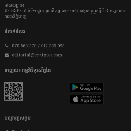
អាសយដ្ឋាន៖
#១២៦E១ ជាន់ទី១ ផ្លូវហ្សាលដឺហ្គោល(២១៧) សង្កាត់អូរឫស្សីទី ៤ ខណ្ឌមករា
រាជធានីភ្នំពេញ
ទំនាក់ទំនង
070 663 370 / 012 330 098
editorial@cc-times.com
ទាញយកកម្មវិធីទូរស័ព្ទដៃ
បណ្តាញសង្គម