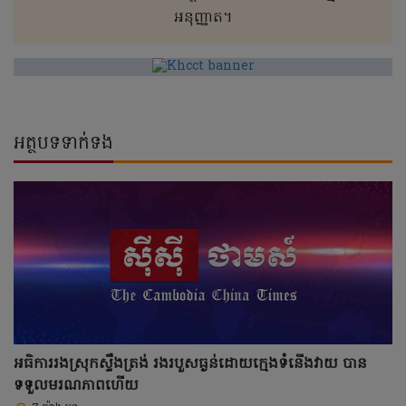
អនុញ្ញាត។
អត្ថបទទាក់ទង
អធិការរងស្រុកស្ទឹងត្រង់ រងរបួសធ្ងន់ដោយក្មេងទំនើងវាយ បាន
ទទួលមរណភាពហើយ