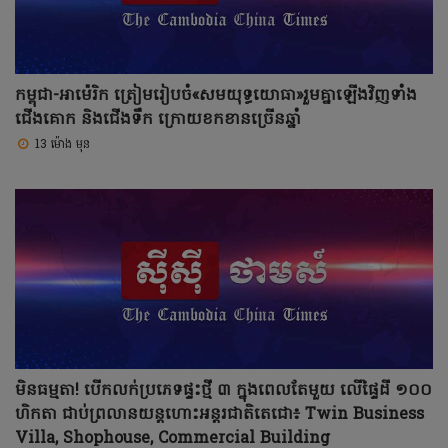
កម្ពុជា-អាម៉េរិក ត្រៀមរៀបចំ«សមយុទ្ធ​យោធា»រួមគ្នាឡើងវិញទាំង
ជើងគោក និងជើងទឹក ក្រោយខកខានច្រើនឆ្នាំ
13 ម៉ោង មុន
មិនធម្មតា! បើកលក់ប្រភេទផ្ទះថ្មី ៣ ក្នុងពេលតែមួយ លើផ្ទៃដី ១០០
ហិកតា ជាប់ព្រលានយន្តហោះអន្តរជាតិតេជោ៖ Twin Business
Villa, Shophouse, Commercial Building