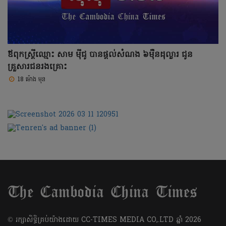
ឪពុកស្រ្តីឈ្មោះ សាម ម៉ីជូ បានផ្តល់សំណង ៦ម៉ឺនដុល្លារ ជូន
គ្រួសារជនរងគ្រោះ
18 ម៉ោង មុន
​© រក្សា​សិទ្ធិ​គ្រប់​យ៉ាង​ដោយ​ CC-TIMES MEDIA CO,.LTD ឆ្នាំ​ 2026