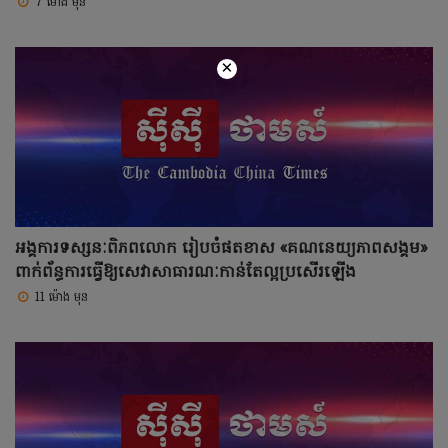
7 ម៉ោង មុន
×
អង្គការទស្សនៈពិភពលោក រៀបចំផតខាស «គណនេយ្យភាពសង្គម»
ពាក់ព័ន្ធការធ្វើឱ្យសេវាសាធារណៈកាន់តែល្អប្រសើរឡើង
11 ម៉ោង មុន