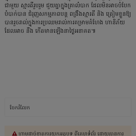
ជាមួយ ស្មារតីរួបរួម ជួយគ្នាក្នុងគ្រាលំបាក ដែលមិនអាចបំបែក
បំបាក់បាន ជំរុញសកម្មភាពបន្ត ពង្រឹងស្មារតី និង ត្រៀមខ្លួនឱ្យ
បានរួចរាល់ក្នុងការប្រឈមរាល់ការគម្រាមគំហែង ហានិភ័យ
ដែលអាច នឹង កើតមានឡើងនាថ្ងៃអនាគត៕
ចែករំលែក
ហាមដាច់ខាតការយកអត្ថបទ ពីគេហទំព័រ ដោយគ្មានការ