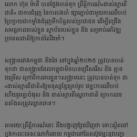
លោក ហ៊ុន ម៉ានី បានថ្លែងចាត់ទុក ព្រឹត្តិការណ៍«ដាស់ស្មារតី
ជាតិ» ជាការជំរុញ នៃការចងចាំ ផ្សារភ្ជាប់ជាមួយការឈឺចាប់
ប្រែក្លាយជាកម្លាំងជំរុញទឹកចិត្តរបស់ប្រជាជន ដើម្បីពង្រឹង
សមត្ថភាពរបស់ខ្លួន ស្ថាប័នរបស់ខ្លួន និង សម្រាប់អភិវឌ្ឍ
ប្រទេសជាតិឱ្យកាន់តែរឹងមាំ។
សង្គ្រាមរវាងកម្ពុជា និងថៃ នៅក្នុងឆ្នាំ២០២៥ ត្រូវបានចាត់
ទុកថា ជាសង្គ្រាមដែលកម្ពុជាមិនបានជ្រើសរើស និង គ្មាន
ជម្រើស ក្រៅពីការពារខ្លួន។សង្គ្រាមនេះ ត្រូវបានចាត់ទុក ជា
«ដាស់ស្មារតីជាតិ»ឱ្យមនុស្សខ្មែរគ្រប់រូប ជម្នះការឈឺចាប់
ហើយរួមគ្នាបំផុស និង ដាស់ស្មារតីស្នេហាជាតិ ក្រោកឈរ
តតាំងសត្រូវឈ្លានពាន។
តាមរយៈព្រឹត្តិការណ៍នេះ នឹងបង្ហាញឱ្យឃើញថា ទោះស្ថិតនៅ
ក្នុងកាលៈទេសៈណាក៏ដោយ កម្ពុជានៅតែតស៊ូជម្នះនូវបញ្ហា