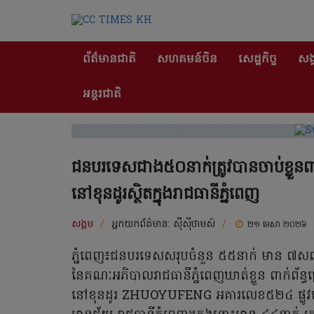
ព័ត៌មានជាតិ
សហគមន៍ចិន
សេដ្ឋកិច្ច
សង្
អន្តរជាតិ
ជនបរទេសជាង៥០នាក់ត្រូវបានចាប់ខ្លួ
នៅខុនដូរស្ថិតក្នុងរាជធានីភ្នំពេញ
សង្គម
/
អ្នកយកព័ត៌មាន:
ស៊ីស៊ីថាមស៍
/
២១ មេសា ២០២៦
ភ្នំពេញ៖ជនបរទេសសរុបចំនួន ៥៥នាក់ មាន ៧សញ្ជាតិ
នៃគណៈអភិបាលរាជធានីភ្នំពេញឃាត់ខ្លួន ពាក់ព័
នៅខុនដូរ ZHUOYUFENG អគារលេខ៥២៤ ផ្លូវបេតុ