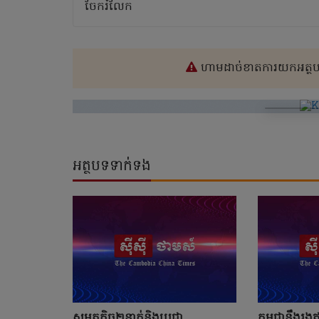
ចែករំលែក
ហាមដាច់ខាតការយកអត្ថបទ
អត្ថបទទាក់ទង
សមត្ថកិច្ច២នាក់និងប្រជា
កម្ពុជានឹងរងឥ