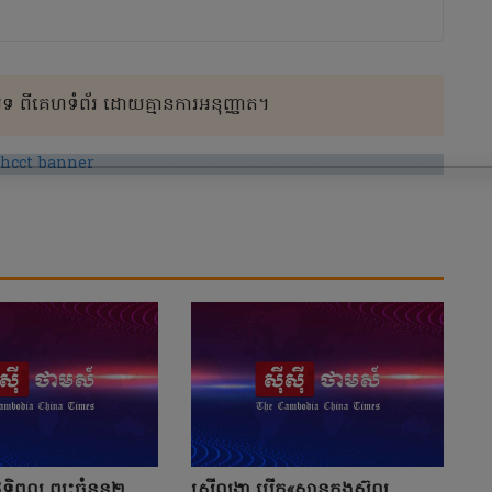
 ពីគេហទំព័រ ដោយគ្មានការអនុញ្ញាត។
ទ្ធិពល ព្យុះចំនួន២
ស្រីលង្កា បើក«ស្ថានកុងស៊ុល