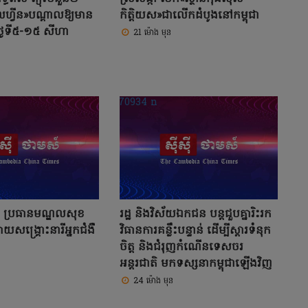
ដូលហ្វីន»បណ្តាលឱ្យមាន
កិត្តិយស»ជាលើកដំបូងនៅកម្ពុជា
ថ្ងៃទី៥-១៥ សីហា
21 ម៉ោង មុន
ង ប្រធានមណ្ឌលសុខ
រដ្ឋ និងវិស័យឯកជន បន្តជួបគ្នារិះរក
ោយសង្គ្រោះនារីអ្នកជំងឺ
វិធានការគន្លឹះបន្ទាន់ ដើម្បីស្តារទំនុក
ចិត្ត និងជំរុញកំណើនទេសចរ
អន្តរជាតិ មកទស្សនាកម្ពុជាឡើងវិញ
24 ម៉ោង មុន