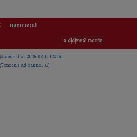
E
បទយកការណ៍
ស៊ីស៊ីថាមស៍ ភាសាចិន