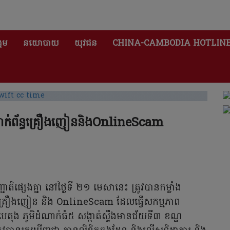
គម
នយោបាយ
យុវជន
CHINA-CAMBODIA HOTLIN
នពាក់ព័ន្ធគ្រឿងញៀននិងOnlineScam
ផ្សេងគ្នា នៅថ្ងៃទី ២១ មេសានេះ ត្រូវបានកម្លាំង
ន្ធគ្រឿងញៀន និង OnlineScam ដែលធ្វើសកម្មភាព
ង ភូមិដំណាក់ធំ៥ សង្កាត់ស្ទឹងមានជ័យទី៣ ខណ្ឌ