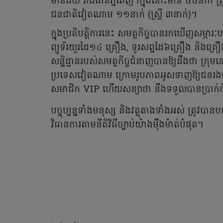
មានជ័យ រាជធានីភ្នំពេញ។ក្នុងនោះមាន ៤៤នាក់ ត្
ជនជាតិវៀតណាម ១១នាក់ (ស្រី្ត ៣នាក់)។
ក្នុងប្រតិបត្តិការនេះ សមត្ថកិច្ចបានរកឃើញសម្ភា
ព្យូទ័រយួរដៃ១៤ គ្រឿង, ទូរសព្ទដៃ៦គ្រឿង និងគ
សន្និដ្ឋានរបស់សមត្ថកិច្ចជំនាញបានឱ្យដឹងថា ក្រុ
ប្រទេសវៀតណាម ក្រោមរូបភាពអូសទាញឱ្យជនរងគ្រោះ
សមាជិក VIP ហើយសន្យាថា នឹងទទួលបានប្រាក់
បច្ចុប្បន្នទាំងមនុស្ស និងវត្ថុតាងទាំងអស់ ត្រូវបា
វិធានការតាមនីតិវិធីច្បាប់យ៉ាងម៉ឺងម៉ាត់បំផុត។