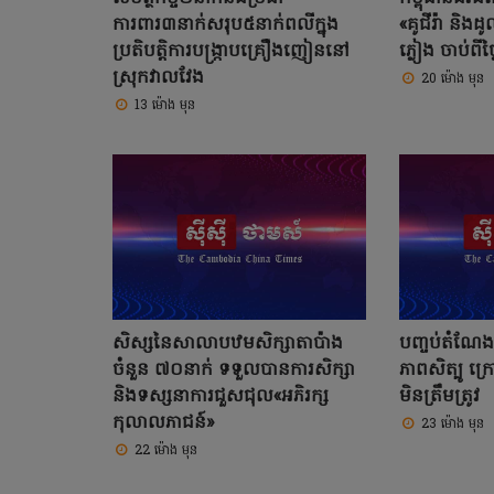
ការពារ៣នាក់សរុប៥នាក់ពលីក្នុង
«គូជីរ៉ា និង
ប្រតិបត្តិការបង្ក្រាបគ្រឿងញៀននៅ
ភ្លៀង ចាប់ពី
ស្រុកវាលវែង
20 ម៉ោង មុន
13 ម៉ោង មុន
សិស្សនៃសាលាបឋមសិក្សាតាប៉ាង
បញ្ចប់តំណែ
ចំនួន ៧០នាក់ ទទួលបានការសិក្សា
ភាពសិត្បូ ក្រ
និងទស្សនាការជួសជុល«អភិរក្ស
មិនត្រឹមត្រូវ
កុលាលភាជន៍»
23 ម៉ោង មុន
22 ម៉ោង មុន