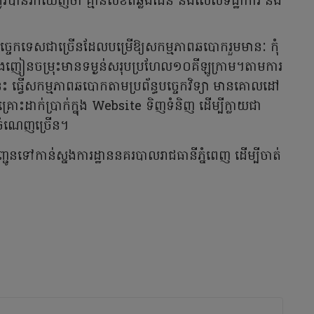
រូវបានរកឃើញថា គ្មានលិខិតឆ្លងដែន និងលើសទិដ្ឋាការ និង
រៈបច្ចេកទេសជាច្រើនដែលបម្រើឱ្យសកម្មភាពឆបោករួមមានៈ កុំ
្រឿងញៀនចម្រុះមានទម្ងន់សរុបប្រហែល១០គីឡូក្រាម។តាមការ
មនេះ ធ្វើសកម្មភាពឆបោកតាមប្រព័ន្ធបច្ចេកវិទ្យា មានគោលដៅ
ដាក់ប្រាក់ក្នុង Website ទិញទំនិញ ដើម្បីក្លាយជា
ចំណេញច្រើន។
នបញ្ជូនទៅកាន់ស្នងការដ្ឋាននគរបាលរាជធានីភ្នំពេញ ដើម្បីចាត់