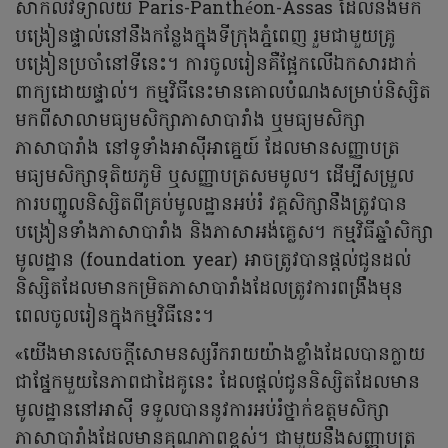
សាកលវិទ្យាល័យ Paris-Panthéon-Assas ដែលនឹងមក
បង្រៀនផ្ទាល់នៅនឹងកន្លែងក្នុងទីក្រុងភ្នំពេញ រួមជាមួយគ្រូ
បង្រៀនប្រចាំនៅទីនេះ។ ការចូលរៀនគឺផ្អែកលើឯកសារដាក់
ពាក្យដោយផ្ទាល់។ កម្មវិធីនេះមានគោលបំណងសម្រាប់និស្សិត
មកពីសាលាមធ្យមសិក្សាភាសាបារាំង ឬមធ្យមសិក្សា
ភាសាបារាំង នៅទូទាំងអាស៊ីអាគ្នេយ៍ ដែលមានសញ្ញាបត្រ
មធ្យមសិក្សាទុតិយភូមិ ឬសញ្ញាបត្រសមមូល។ ដើម្បីសម្រួល
ការបញ្ចូលនិស្សិតពីគ្រប់មូលដ្ឋានអប់រំ វគ្គសិក្សានឹងត្រូវបាន
បង្រៀនទាំងភាសាបារាំង និងភាសាអង់គ្លេស។ កម្មវិធីឆ្នាំសិក្សា
មូលដ្ឋាន (foundation year) អាចត្រូវបានផ្តល់ជូនដល់
និស្សិតដែលមានកម្រិតភាសាបារាំងដែលត្រូវការពង្រឹងមុន
ពេលចូលរៀនក្នុងកម្មវិធីនេះ។
«យើងមានសេចក្តីសោមនស្សរីករាយយ៉ាងខ្លាំងដែលបានក្លាយ
ជាផ្នែកមួយនៃភាពជាដៃគូនេះ ដែលផ្តល់ជូននិស្សិតដែលមាន
មូលដ្ឋាននៅអាស៊ី ទទួលបាននូវការអប់រំថ្នាក់ឧត្តមសិក្សា
ភាសាបារាំងដែលមានគុណភាពខ្ពស់។ ជាមួយនឹងសញ្ញាបត្រ