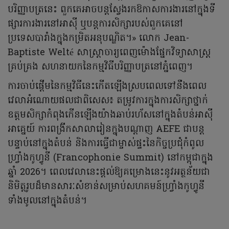
បរិញ្ញាបត្រនេះ ពួកគេអាចបន្តស្វែងរកឱកាសការងារនៅក្នុងទី
ផ្សារការងារនៅអាស៊ី ឬបន្តការសិក្សារបស់ពួកគេនៅ
ប្រទេសបារាំងក្នុងកម្រិតអនុបណ្ឌិត។» លោក Jean-
Baptiste Welté សាស្ត្រាចារ្យពេញម៉ោងផ្នែកវិទ្យាសាស្ត្រ
គ្រប់គ្រង សហនាយកនៃកម្មវិធីបរិញ្ញាបត្រនៅភ្នំពេញ។
ការចាប់ផ្តើមនៃកម្មវិធីនេះកើតឡើងស្របពេលទៅនឹងពេល
វេលាអំណោយផលជាពិសេស៖ តម្រូវការក្នុងការសិក្សាថ្នាក់
ឧត្តមសិក្សាកំពុងកើនឡើងយ៉ាងឆាប់រហ័សនៅក្នុងតំបន់អាស៊ី
អាគ្នេយ៍ ការពង្រីកសាលារៀនក្នុងបណ្ដាញ AEFE ជាបន្ត
បន្ទាប់នៅក្នុងតំបន់ និងការធ្វើជាម្ចាស់ផ្ទះនៃកិច្ចប្រជុំកំពូល
ហ្រ្វាំងកូហ្វូនី (Francophonie Summit) នៅកម្ពុជាក្នុង
ឆ្នាំ 2026។ ពេលវេលានេះផ្តល់ឱ្យគម្រោងនេះនូវអត្ថន័យជា
និមិត្តរូបដ៏មានសារៈសំខាន់សម្រាប់សហគមន៍ហ្រ្វាំងកូហ្វូនី
ទាំងមូលនៅក្នុងតំបន់។