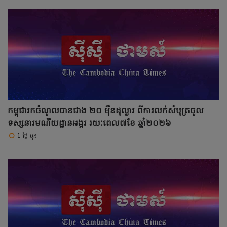
កម្ពុជារកចំណូលបានជាង ២០ ម៉ឺនដុល្លារ ពីការលក់សំបុត្រចូល
ទស្សនារមណីយដ្ឋានអង្គរ រយៈពេល៧ខែ ឆ្នាំ២០២៦
1 ថ្ងៃ មុន