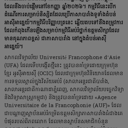
ដែលនឹងចាប់ផ្តើមនៅខែកញ្ញា ឆ្នាំ២០២៦។ កម្មវិធីនេះបើក
ដំណើរការសម្រាប់និស្សិតដែលប្រើភាសាបារាំងទូទាំងតំបន់
អាស៊ីអាគ្នេយ៍។កម្មវិធីបរិញ្ញាបត្រនេះ ឆ្លើយតបទៅនឹងតម្រូវការ
ដែលកំពុងកើនឡើងសម្រាប់កម្មវិធីអប់រំថ្នាក់ឧត្តមសិក្សាដែល
មានគុណភាពខ្ពស់ ជាភាសាបារាំង នៅក្នុងតំបន់អាស៊ី
អាគ្នេយ៍។
សាកលវិទ្យាល័យ Université Francophone d’Asie
(UFA) ដែលទើបបង្កើតថ្មីនេះ ត្រូវបានគាំទ្រដោយក្រុមហ៊ុន
ខ្មែរ អូស៊ីអាយស៊ី (OCIC) ដែលជាក្រុមហ៊ុនវិនិយោគដែលមាន
ការទទួលស្គាល់ក្នុងវិស័យអប់រំ (សាលាអន្តរជាតិបារាំង,
សាលាអន្តរជាតិកាណាដាភ្នំពេញ, សាកលវិទ្យាល័យបច្ចេកវិទ្យា
និងវិទ្យាសាស្រ្តកម្ពុជា) និងត្រូវបានគាំទ្រដោយ «Agence
Universitaire de la Francophonie (AUF)» ដែល
ជាបណ្តាញស្ថាប័នអប់រំកម្រិតឧត្តមសិក្សាភាសាបារាំងធំជាងគេ
បំផុតរបស់ពិភពលោក ដែលមានស្ថាប័នសមាជិកចំនួន