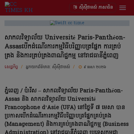
ស៊ីស៊ីថាមស៍ ភាសាចិន
Togg
navig
សាកលវិទ្យាល័យ Université Paris-Panthéon-
Assasបើកដំណើរការកម្មវិធីបរិញ្ញាបត្រផ្នែក ការគ្រប់
គ្រង និងការគ្រប់គ្រងពាណិជ្ជកម្ម នៅរាជធានីភ្នំពេញ
សេដ្ឋកិច្ច
/
អ្នកយកព័ត៌មាន:
ស៊ីស៊ីថាមស៍
/
៩ មេសា ២០២៦
ភ្នំពេញ / ប៉ារីស – សាកលវិទ្យាល័យ Paris-Panthéon-
Assas និង សាកលវិទ្យាល័យ Université
Francophone d’Asie (UFA) នៅថ្ងៃទី ៧ មេសា បាន
ប្រកាសបើកដំណើរការកម្មវិធីបរិញ្ញាបត្រផ្នែកគ្រប់គ្រង
(Management) និងការគ្រប់គ្រងពាណិជ្ជកម្ម (Business
Administration) នៅរាជធានីភ្នំពេញ ប្រទេសកម្ពុជា