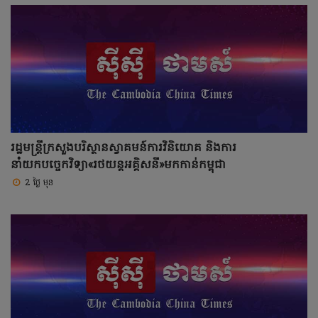
រដ្ឋមន្ត្រីក្រសួងបរិស្ថានស្វាគមន៍ការវិនិយោគ និងការ
នាំយកបច្ចេកវិទ្យា«រថយន្តអគ្គិសនី»មកកាន់កម្ពុជា
2 ថ្ងៃ មុន