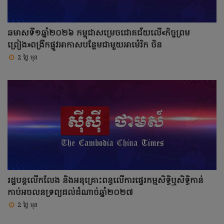
ឆមាសទី១ឆ្នាំ២០២៦ កម្ពុជាសម្រេចជោគជ័យលើ«កិច្ចព្រម
ព្រៀង»ពង្រីកផ្លូវអាកាសបន្ថែមជាមួយអាម៉េរិក ចិន
2 ថ្ងៃ មុន
រដ្ឋបន្តលើកលែង និងអនុគ្រោះពន្ធលើការផ្ទេរកម្មសិទ្ធិឬសិទ្ធិកាន់
កាប់អចលនទ្រព្យដល់ដំណាច់ឆ្នាំ២០២៧
2 ថ្ងៃ មុន