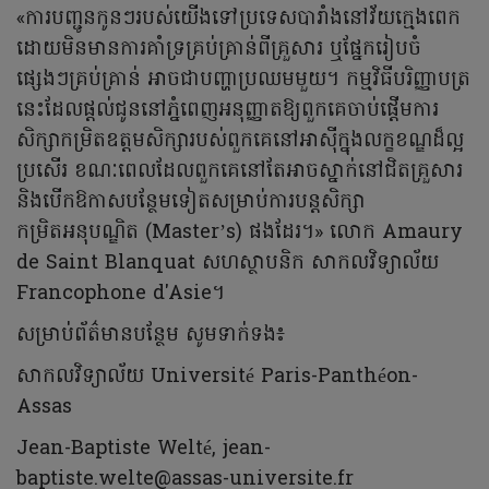
«ការបញ្ជូនកូនៗរបស់យើងទៅប្រទេសបារាំងនៅវ័យក្មេងពេក
ដោយមិនមានការគាំទ្រគ្រប់គ្រាន់ពីគ្រួសារ ឬផ្នែករៀបចំ
ផ្សេងៗគ្រប់គ្រាន់ អាចជាបញ្ហាប្រឈមមួយ។ កម្មវិធីបរិញ្ញាបត្រ
នេះដែលផ្តល់ជូននៅភ្នំពេញអនុញ្ញាតឱ្យពួកគេចាប់ផ្តើមការ
សិក្សាកម្រិតឧត្តមសិក្សារបស់ពួកគេនៅអាស៊ីក្នុងលក្ខខណ្ឌដ៏ល្អ
ប្រសើរ ខណៈពេលដែលពួកគេនៅតែអាចស្នាក់នៅជិតគ្រួសារ
និងបើកឱកាសបន្ថែមទៀតសម្រាប់ការបន្តសិក្សា
កម្រិតអនុបណ្ឌិត (Master’s) ផងដែរ។» លោក Amaury
de Saint Blanquat សហស្ថាបនិក សាកលវិទ្យាល័យ
Francophone d'Asie។
សម្រាប់ព័ត៌មានបន្ថែម សូមទាក់ទង៖
សាកលវិទ្យាល័យ Université Paris-Panthéon-
Assas
Jean-Baptiste Welté,
jean-
baptiste.welte@assas-universite.fr