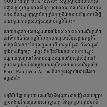
១០០៧ នៅក្នុង ១១៩ ប្រទេស។ សម្ព័ន្ធស្ថាប័នអប់រំនេះរួម
បញ្ចូលគ្នានូវឧត្តមភាពសិក្សា មូលដ្ឋានសហគមន៍រឹងមាំនៅក្នុង
តំបន់ និងបណ្ដាញស្ថាប័នហ្រ្វាំងកូហ្វូនីដ៏មានប្រសិទ្ធភាពដើម្បី
ធានាគុណភាពខ្ពស់បំផុតសម្រាប់កម្មវិធីនេះ។
ដោយអនុលោមតាមស្តង់ដារអប់រំរបស់សាខាសាកលវិទ្យាល័យ
នៅទីក្រុងប៉ារីស កម្មវិធីនេះគ្របដណ្តប់លើមូលដ្ឋានកម្មវិធី
សិក្សាសំខាន់ៗទាំងមូលក្នុងកម្មវិធី ការគ្រប់គ្រង និងការគ្រប់
គ្រងពាណិជ្ជកម្ម។ ដូច្នេះ និស្សិតនឹងទទួលបានការបណ្តុះ
បណ្តាលដូចគ្នាទៅនឹងការបណ្តុះបណ្តាលដែលផ្តល់ជូននៅ
ប្រទេសបារាំង ដែលត្រូវបានអនុម័តដោយសាកលវិទ្យាល័យ
Paris-Panthéon-Assas និងទទួលស្គាល់នៅលើឆាក
អន្តរជាតិ។
កម្មវិធីបរិញ្ញាបត្ររយៈពេលបីឆ្នាំនឹងត្រូវបានបង្រៀនដោយក្រុម
គ្រូបង្រៀនដែលរួមមានសាស្ត្រាចារ្យ និងអ្នកស្រាវជ្រាវមកពី