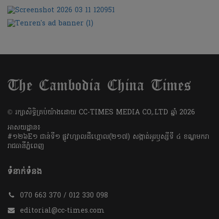
​© រក្សា​សិទ្ធិ​គ្រប់​យ៉ាង​ដោយ​ CC-TIMES MEDIA CO,.LTD ឆ្នាំ​ 2026
អាសយដ្ឋាន៖
#១២៦E១ ជាន់ទី១ ផ្លូវហ្សាលដឺហ្គោល(២១៧) សង្កាត់អូរឫស្សីទី ៤ ខណ្ឌមករា
រាជធានីភ្នំពេញ
ទំនាក់ទំនង
070 663 370 / 012 330 098
editorial@cc-times.com