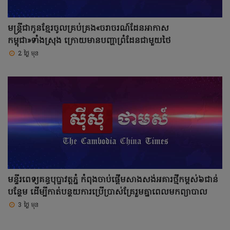
មន្ត្រីជាកូនខ្មែរចូលគ្រប់គ្រង«ចរាចរណ៍ដែនអាកាស
កម្ពុជា»ទាំងស្រុង ក្រោយមានបញ្ហាព្រំដែនជាមួយថៃ
2 ថ្ងៃ មុន
មន្ទីរពេទ្យគន្ធបុប្ផាវត្តភ្នំ កំពុងចាប់ផ្ដើមសាងសង់អគារថ្មីកម្ពស់៦ជាន់
បន្ថែម ដើម្បីកាត់បន្ថយការប្រើប្រាស់គ្រែរួមគ្នាពេលមកព្យាបាល
3 ថ្ងៃ មុន