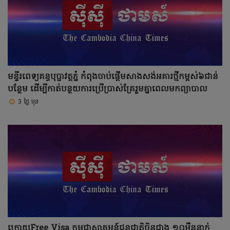
មន្ទីរពេទ្យគន្ធបុប្ផាវត្តភ្នំ កំពុងចាប់ផ្ដើមសាងសង់អគារថ្មីកម្ពស់៦ជាន់
បន្ថែម ដើម្បីកាត់បន្ថយការប្រើប្រាស់គ្រែរួមគ្នាពេលមកព្យាបាល
3 ថ្ងៃ មុន
ក្រោយFree Visa កម្ពុជាស្វាគមន៍ជនជាតិចិនជាង ១០ម៉ឺននាក់