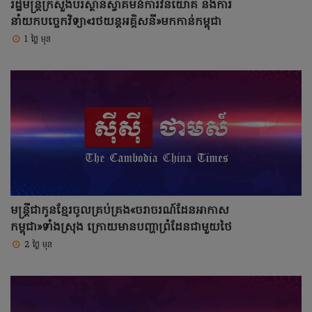
រដ្ឋមន្ត្រីក្រសួងបរិស្ថានស្វាគមន៍ការវិនិយោគ និងការ
នាំយកបច្ចេកវិទ្យា«រថយន្តអគ្គិសនី»មកកាន់កម្ពុជា
1 ថ្ងៃ មុន
មន្ត្រីជាកូនខ្មែរចូលគ្រប់គ្រង«ចរាចរណ៍ដែនអាកាស
កម្ពុជា»ទាំងស្រុង ក្រោយមានបញ្ហាព្រំដែនជាមួយថៃ
2 ថ្ងៃ មុន