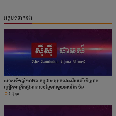
អត្ថបទទាក់ទង
ឆមាសទី១ឆ្នាំ២០២៦ កម្ពុជាសម្រេចជោគជ័យលើ«កិច្ចព្រម
ព្រៀង»ពង្រីកផ្លូវអាកាសបន្ថែមជាមួយអាម៉េរិក ចិន
1 ថ្ងៃ មុន