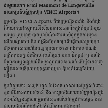
ជាមួយលោក Rémi Maumont de Longevialle
នាយកប្រតិបត្តិក្រុមហ៊ុន VINCI Airports។
ក្រុមហ៊ុន VINCI Airports គឺជាក្រុមហ៊ុនបារាំង និងកំពុង
វិនិយោគនៅកម្ពុជាលើវិស័យអាកាសចរណ៍។ក្នុងជំនួបជាមួយ
សម្តេច ក្រុមហ៊ុន បានប្រាប់ពីការងាររបស់ខ្លួនក្នុងការផ្តោត
លើការផ្សារភ្ជាប់ និង ពង្រឹងកិច្ចសហប្រតិបត្តិការជាមួយក្រុម
ហ៊ុនអាកាសចរណ៍នៃបណ្តាប្រទេសនានា ក្នុងគោលបំណង
ពង្រីកការតភ្ជាប់ជើងហោះហើរត្រង់ មកកាន់កម្ពុជា ព្រមទាំង
ជំរុញការផ្សព្វផ្សាយអំពីសក្តានុពលទេសចរណ៍ ដើម្បីទាក់ទាញ
ភ្ញៀវទេសចរឱ្យមកកម្សាន្តនៅកម្ពុជា ឱ្យកាន់តែច្រើនថែម
ទៀត។
ក្នុងជំនួបនោះ សម្តេច ហ៊ុន ម៉ាណែត បានវាយតម្លៃខ្ពស់ចំពោះ
តួនាទីដ៏មានសារៈសំខាន់ និង ការរួមចំណែករបស់ក្រុមហ៊ុនក្នុង
ការអភិវឌ្ឍឧស្សាហកម្មអាកាសចរណ៍នៅកម្ពុជា។សម្តេច បាន
ជម្រាបជូនអំពីការដាក់ឱ្យដំណើរការជាផ្លូវការនូវ