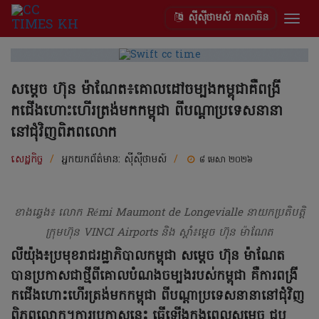
ស៊ីស៊ីថាមស៍ ភាសាចិន
Togg
navig
សម្តេច ហ៊ុន ម៉ាណែត៖គោលដៅចម្បងកម្ពុជាគឺពង្រី
កជើងហោះហើរត្រង់មកកម្ពុជា ពីបណ្តាប្រទេសនានា
នៅជុំវិញពិភពលោក
សេដ្ឋកិច្ច
/
អ្នកយកព័ត៌មាន:
ស៊ីស៊ីថាមស៍
/
៨ មេសា ២០២៦
ខាងឆ្វេង៖ លោក Rémi Maumont de Longevialle នាយកប្រតិបត្តិ
ក្រុមហ៊ុន VINCI Airports និង ស្តាំ៖ម្តេច ហ៊ុន ម៉ាណែត
លីយ៉ុង៖ប្រមុខរាជរដ្ឋាភិបាលកម្ពុជា សម្តេច ហ៊ុន ម៉ាណែត
បានប្រកាសជាថ្មីពីគោលបំណងចម្បងរបស់កម្ពុជា គឺការពង្រី
កជើងហោះហើរត្រង់មកកម្ពុជា ពីបណ្តាប្រទេសនានានៅជុំវិញ
ពិភពលោក។ការប្រកាសនេះ ធ្វើឡើងក្នុងពេលសម្តេច ជួប