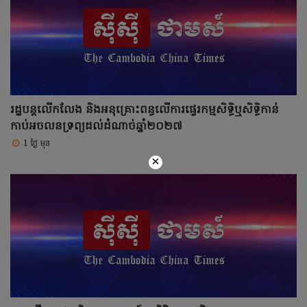
រដ្ឋបន្តលើកលែង និងអនុគ្រោះពន្ធលើការផ្ទេរកម្មសិទ្ធិឬសិទ្ធិកាន់
កាប់អចលនទ្រព្យដល់ដំណាច់ឆ្នាំ២០២៧
1 ថ្ងៃ មុន
×