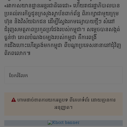
«អាកាសយានដ្ឋានអន្តរជាតិតេជោ» ហើយរាជរដ្ឋាភិបាលបាន
ប្រគល់ភារកិច្ចជូនក្រសួងស្ថាប័នពាក់ព័ន្ធ ពិភាក្សាជាមួយក្រុម
ហ៊ុន និងវិស័យឯកជន ដើម្បីស្វែងរកមធ្យោបាយថ្មីៗ សំដៅ
ជំរុញសមត្ថភាពប្រកួតប្រជែងរបស់កម្ពុជា។ សម្តេចបានសង្កត់
ធ្ងន់ថា គោលបំណងចម្បងរបស់កម្ពុជា គឺការពង្រី
កជើងហោះហើរត្រង់មកកម្ពុជា ពីបណ្តាប្រទេសនានានៅជុំវិញ
ពិភពលោក៕
ចែករំលែក
ហាមដាច់ខាតការយកអត្ថបទ ពីគេហទំព័រ ដោយគ្មានការ
អនុញ្ញាត។