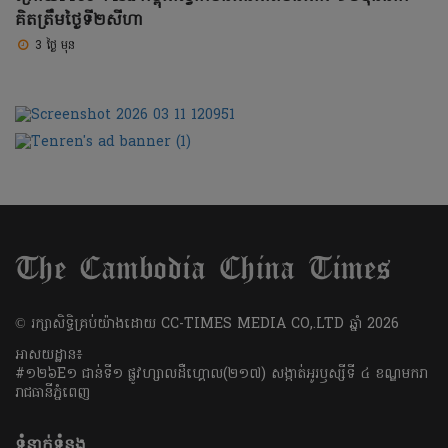
គិតត្រឹមថ្ងៃទី២សីហា
3 ថ្ងៃ មុន
​© រក្សា​សិទ្ធិ​គ្រប់​យ៉ាង​ដោយ​ CC-TIMES MEDIA CO,.LTD ឆ្នាំ​ 2026
អាសយដ្ឋាន៖
#១២៦E១ ជាន់ទី១ ផ្លូវហ្សាលដឺហ្គោល(២១៧) សង្កាត់អូរឫស្សីទី ៤ ខណ្ឌមករា
រាជធានីភ្នំពេញ
ទំនាក់ទំនង