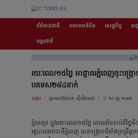
ព័ត៌មានជាតិ
សហគមន៍ចិន
សេដ្ឋកិច្ច
សង្
អន្តរជាតិ
រយៈពេល១៥ថ្ងៃ អាជ្ញាធរភ្នំពេញចុះបង្ក
បរទេស២៨៤នាក់
សង្គម
/
អ្នកយកព័ត៌មាន:
ស៊ីស៊ីថាមស៍
/
២០ កុម្ភៈ ២០២៦
ភ្នំពេញ៖ ក្នុងរយៈពេល១៥ថ្ងៃ ពោលគិតចាប់ពីថ្ងៃ
រដ្ឋបាលរាជធានីភ្នំពេញ បានបង្ក្រាបទីតាំងប្រព្រ