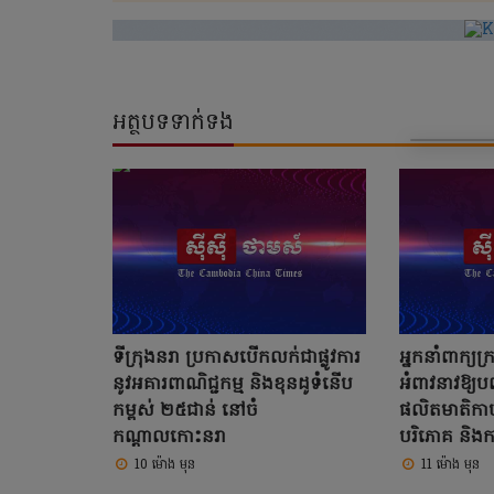
អត្ថបទទាក់ទង
ទីក្រុងនរា ប្រកាសបើកលក់ជាផ្លូវការ
អ្នកនាំពាក្យក
នូវអគារពាណិជ្ជកម្ម និងខុនដូទំនើប
អំពាវនាវឱ្យបញ
កម្ពស់ ២៥ជាន់ នៅចំ
ផលិតមាតិកាប
កណ្តាលកោះនរា
បរិភោគ និងកា
10 ម៉ោង មុន
11 ម៉ោង មុន