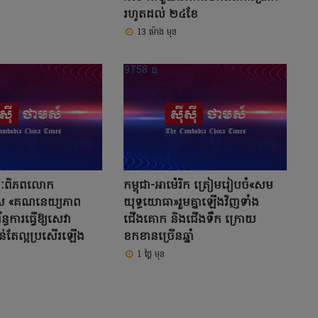
រហូតដល់ ២៤ខែ
13 ម៉ោង មុន
សនៈពិភពលោក
កម្ពុជា-អាម៉េរិក ត្រៀមរៀបចំ«សម
ស «គណនេយ្យភាព
យុទ្ធ​យោធា»រួមគ្នាឡើងវិញទាំង
ន្ធការធ្វើឱ្យសេវា
ជើងគោក និងជើងទឹក ក្រោយ
់តែល្អប្រសើរឡើង
ខកខានច្រើនឆ្នាំ
1 ថ្ងៃ មុន