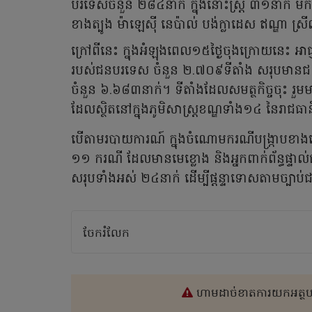
បរទេសចំនួន ២៨៤នាក់ ក្នុងនោះស្ត្រី ៣១នាក់ មក
ខាងត្បូង ម៉ាឡេស៊ី នេប៉ាល់ បង់ក្លាដេស ឥណ្ឌា ស្រីលង
ក្រៅពីនេះ ក្នុងអំឡុងពេល១៥ថ្ងៃចុងក្រោយនេះ អាជ្
របស់ជនបរទេស ចំនួន ២.៧០៩ទីតាំង សរុបមានជនប
ចំនួន ៦.៦៨៣នាក់។ ទីតាំងដែលសមត្ថកិច្ចចុះ រួមម
ដែលស្ថិតនៅក្នុងភូមិសាស្ត្រខណ្ឌទាំង១៤ នៃរាជធាន
បើតាមរបាយការណ៍ ក្នុងចំណោមករណីបង្ក្រាបខាងល
១១ ករណី ដែលមានមេខ្លោង និងអ្នកពាក់ព័ន្ធផ្ទាល់
សរុបទាំងអស់ ២៤នាក់ ដើម្បីផ្តន្ទាទោសតាមច្បាប
ចែករំលែក
ហាមដាច់ខាតការយកអត្ថបទ