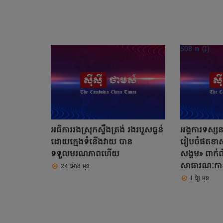
អធិការរងស្រុកស្ទឹងត្រង់ រងរបួសធ្ងន់
អង្គការទស្
ដោយក្មេងទំនើងវាយ បាន
រៀបចំផតខា
ទទួលមរណភាពហើយ
សង្គម» ពាក់ព័
សាធារណៈកាន
24 ម៉ោង មុន
1 ថ្ងៃ មុន