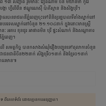
ពី ១៣ សញ្ជាតិ រួមមានៈ វៀតណាម ចិន មីយ៉ានម៉ា កូរ៉េ
្កា ហ្វីលីពីន ឥណ្ឌូណេស៊ី ប៉ាគីស្ថាន និងសិង្ហបុរី។
ញាធរបានរាជធានីភ្នំពេញចុះទៅពិនិត្យរដ្ឋបាលទីតាំងស្នាក់នៅ
រទេសស្នាក់នៅចំនួន ២១.១០៤នាក់ ក្នុងនោះមានស្ត្រី
ានៈ អគារ ខុនដូរ អាផាតមិន បុរី ផ្ទះសំណាក់ និងសណ្ឋាគារ
ីភ្នំពេញ។
ើ សមត្ថកិច្ច បានកសាងសំណុំរឿងបញ្ជូនទៅតុលាការចំនួន
ជាជនជាតិចិន២២នាក់ សិង្ហបុរី០១នាក់ និងខ្មែរ០១នាក់
់ជាធរមាន៕
 ពីគេហទំព័រ ដោយគ្មានការអនុញ្ញាត។