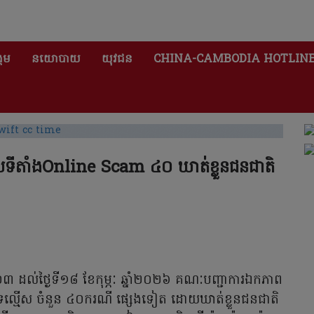
គម
នយោបាយ
យុវជន
CHINA-CAMBODIA HOTLIN
្រាបទីតាំងOnline Scam ៤០ ឃាត់ខ្លួនជនជាតិ
ទី០៣ ដល់ថ្ងៃទី១៨ ខែកុម្ភៈ ឆ្នាំ២០២៦ គណៈបញ្ជាការឯកភាព
ឹត្តបទល្មើស ចំនួន ៤០ករណី ផ្សេងទៀត ដោយឃាត់ខ្លួនជនជាតិ