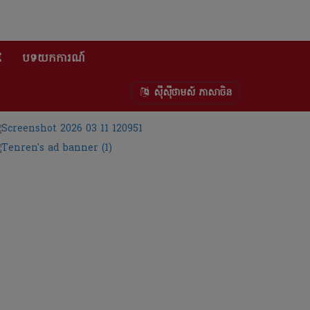
E
បទយកការណ៍
ស៊ីស៊ីថាមស៍ ភាសាចិន