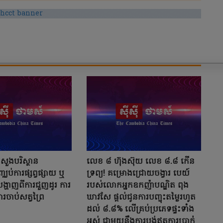
្រសួងបរិស្ថាន
លេខ ៨ ហ៊ុងស៊ុយ លេខ ៨.៨ កើន
្ឈប់ការផ្សព្វផ្សាយ ឬ
ទ្រព្យ! គម្រោងជ្រោយចង្វារ បេយ៍
ង្ហាញពីការជួញដូរ ការ
របស់លោកអ្នកឧកញ៉ាបណ្ឌិត ពុង
រចាប់សត្វព្រៃ
ឃាវសែ ផ្តល់ជូនការបញ្ចុះតម្លៃរហូត
ដល់ ៨.៨% លើគ្រប់ប្រភេទផ្ទះទាំង
អស់ ជាមួយនឹងការបង់ឥតការប្រាក់់