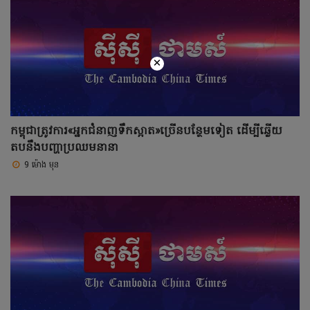
×
កម្ពុជាត្រូវការ«អ្នកជំនាញទឹកស្អាត»ច្រើនបន្ថែមទៀត ដើម្បីឆ្លើយ
តបនឹងបញ្ហាប្រឈមនានា
9 ម៉ោង មុន