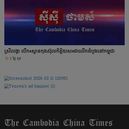
ស្រីលង្កា បើក«ស្ថានកុងស៊ុលកិត្តិយស»ជាលើកដំបូងនៅកម្ពុជា
1 ថ្ងៃ មុន