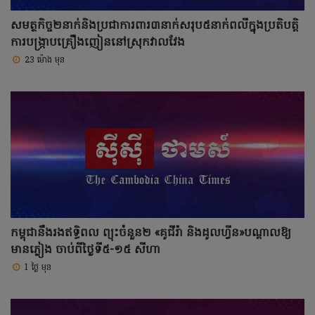
សមត្ថកិច្ច២នាក់និងប្រជាការពារ៣នាក់សរុប៥នាក់ពលីក្នុងប្រតិបត្តិ
ការបង្ក្រាបគ្រឿងញៀននៅស្រុកវាលវែង
23 ម៉ោង មុន
កម្ពុជានឹងរងឥទ្ធិពល ព្យុះចំនួន២ «គូជីរ៉ា និងដូលហ្វីន»បណ្តាលឱ្យ
មានភ្លៀង ចាប់ពីថ្ងៃទី៥-១៥ សីហា
1 ថ្ងៃ មុន