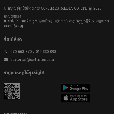
​© រក្សា​សិទ្ធិ​គ្រប់​យ៉ាង​ដោយ​ CC-TIMES MEDIA CO,.LTD ឆ្នាំ​ 2026
អាសយដ្ឋាន៖
#១២៦E១ ជាន់ទី១ ផ្លូវហ្សាលដឺហ្គោល(២១៧) សង្កាត់អូរឫស្សីទី ៤ ខណ្ឌមករា
រាជធានីភ្នំពេញ
ទំនាក់ទំនង
070 663 370 / 012 330 098
editorial@cc-times.com
ទាញយកកម្មវិធីទូរស័ព្ទដៃ