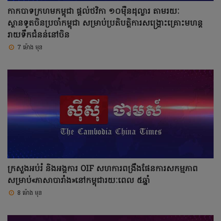
កាកបាទក្រហមកម្ពុជា ផ្តល់ថវិកា ១០ម៉ឺនដុល្លារ តាមរយៈ
ស្ថានទូតចិនប្រចាំកម្ពុជា សម្រាប់ប្រតិបត្តិការសង្គ្រោះគ្រោះមហន្ត
រាយទឹកជំនន់នៅចិន
7 ម៉ោង មុន
ក្រសួងអប់រំ និងអង្គការ OIF សហការពង្រឹងផែនការសកម្មភាព
សម្រាប់«ភាសាបារាំង»នៅកម្ពុជារយៈពេល ៥ឆ្នាំ
8 ម៉ោង មុន