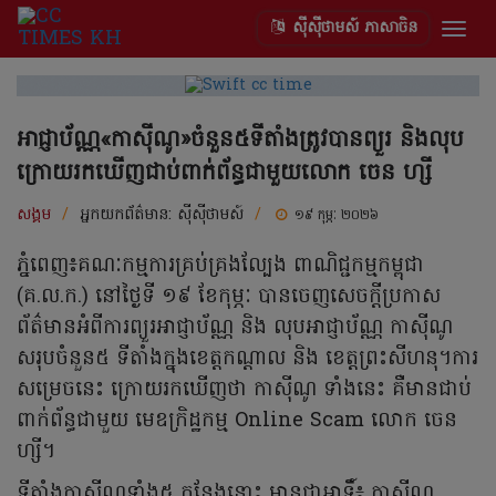
ស៊ីស៊ីថាមស៍ ភាសាចិន
Togg
navig
អាជ្ញាប័ណ្ណ«កាស៉ីណូ»ចំនួន៥ទីតាំងត្រូវបានព្យួរ និងលុប
ក្រោយរកឃើញជាប់ពាក់ព័ន្ធជាមួយលោក ចេន ហ្សី
សង្គម
/
អ្នកយកព័ត៌មាន:
ស៊ីស៊ីថាមស៍
/
១៩ កុម្ភៈ ២០២៦
ភ្នំពេញ៖គណៈកម្មការគ្រប់គ្រងល្បែង ពាណិជ្ជកម្មកម្ពុជា
(គ.ល.ក.) នៅថ្ងៃទី ១៩ ខែកុម្ភៈ បានចេញសេចក្ដីប្រកាស
ព័ត៌មានអំពីការព្យួរអាជ្ញាប័ណ្ណ និង លុបអាជ្ញាប័ណ្ណ កាស៉ីណូ
សរុបចំនួន៥ ទីតាំងក្នុងខេត្តកណ្តាល និង ខេត្តព្រះសីហនុ។ការ
សម្រេចនេះ ក្រោយរកឃើញថា កាស៊ីណូ ទាំងនេះ គឺមានជាប់
ពាក់ព័ន្ធជាមួយ មេឧក្រិដ្ឋកម្ម Online Scam លោក ចេន
ហ្សី។
ទីតាំងកាស៊ីណូទាំង៥ កន្លែងនោះ មានជាអាទិ៍៖ កាស៊ីណូ