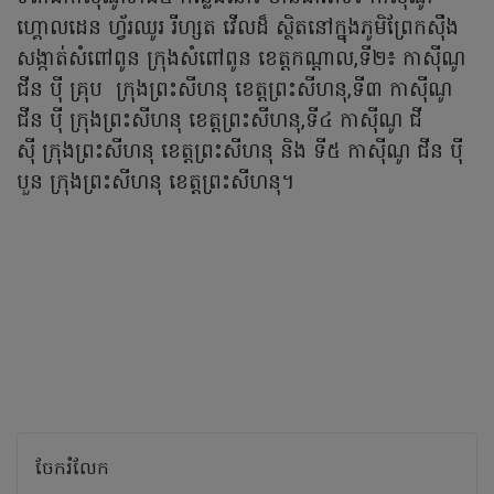
ហ្គោលដេន ហ្វ័រឈូរ រីហ្សត វើលដ៏ ស្ថិតនៅក្នុងភូមិព្រែកស៊ឹង
សង្កាត់សំពៅពូន ក្រុងសំពៅពូន ខេត្តកណ្តាល,ទី២៖ កាស៊ីណូ
ជីន ប៉ី គ្រុប ក្រុងព្រះសីហនុ ខេត្តព្រះសីហនុ,ទី៣ កាស៊ីណូ
ជីន ប៉ី ក្រុងព្រះសីហនុ ខេត្តព្រះសីហនុ,ទី៤ កាស៊ីណូ ជី
ស៊ី ក្រុងព្រះសីហនុ ខេត្តព្រះសីហនុ និង ទី៥ កាស៊ីណូ ជីន ប៉ី
បួន ក្រុងព្រះសីហនុ ខេត្តព្រះសីហនុ។
ចែករំលែក