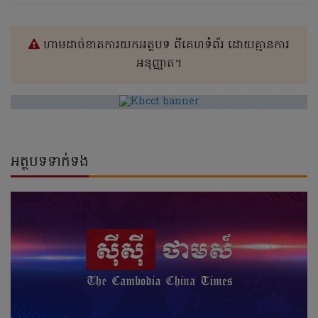
ហាមដាច់ខាតការយកអត្ថបទ ពីគេហទំព័រ ដោយគ្មានការ
អនុញ្ញាត។
អត្ថបទទាក់ទង